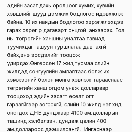
эдийн засаг дахь оролцоог хумих, хувийн
хэвшлийг шууд дэмжих бодлогоо идэвхжүүлж
байна. 10 их наядын бодлогоо хэрэгжүүлэхдээ
гарах сөрөг үр дагаварт онцгой анхаарах. Гол
нь төгрөгийн ханшны уналтаа тавиад
туучихдаг гашуун туршлагаа давтахгүй
байх,энэ эрсдэлийг тооцож
удирдах.Өнгөрсөн 17 жил,тусмаа сүүлийн
жилүүдэд сонгуулийн амлалтаас болж их
хэмжээний бэлэн мөнгө хэвлэж тарааснаас
төгрөгийн ханш огцом унаж доллараар
тооцоход эдийн засагт өсөлт огт
гараагүйгээр зогсохгүй, сүүлийн 10 жилд нэг хүнд
оногдох ДНБ дунджаар 4100 ам.долларын
түвшинд хэлбэлзэн, дундаж цалин 400
ам.доллароос дээшилсэнгүй. Ингэснээр