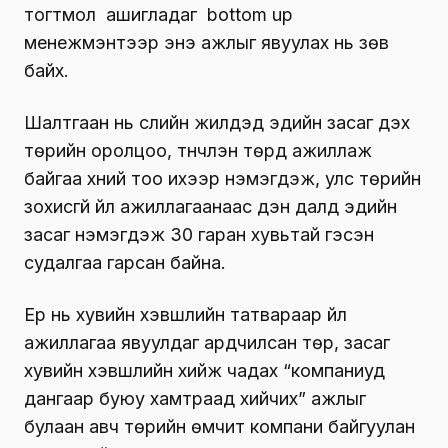
тогтмол ашигладаг bottom up
менежмэнтээр энэ ажлыг явуулах нь зөв
байх.
Шалтгаан нь сүүлийн жилүүдэд эдийн засаг дэх
төрийн оролцоо, түүнчлэн төрд ажиллаж
байгаа хүний тоо ихээр нэмэгдэж, улс төрийн
зохисгүй үйл ажиллагаанаас үүдэн далд эдийн
засаг нэмэгдэж 30 гаран хувьтай гэсэн
судалгаа гарсан байна.
Ер нь хувийн хэвшлийн татвараар үйл
ажиллагаа явуулдаг ардчилсан төр, засаг
хувийн хэвшлийн хийж чадах “компаниуд
дангаар буюу хамтраад хийчих” ажлыг
булаан авч төрийн өмчит компани байгуулан