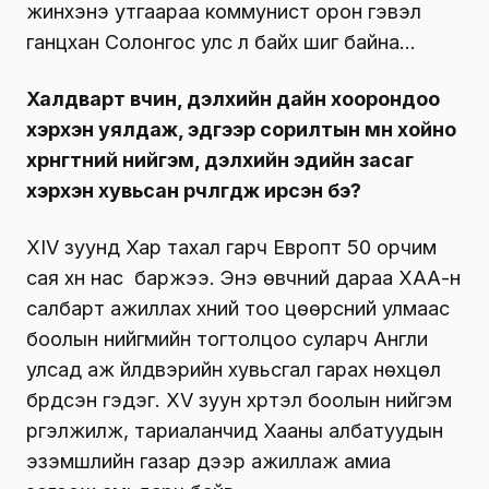
жинхэнэ утгаараа коммунист орон гэвэл
ганцхан Солонгос улс л байх шиг байна…
Халдварт өвчин, дэлхийн дайн хоорон­доо
хэрхэн уялдаж, эдгээр сорилтын өмнө хойно
хөрөнгөтний нийгэм, дэлхийн эдийн засаг
хэрхэн хувьсан өөрчлөгдөж ирсэн бэ?
XIV зуунд Хар тахал гарч Европт 50 ор­чим
сая хүн нас баржээ. Энэ өвч­ний дараа ХАА-н
салбарт ажиллах хү­ний тоо цөөрсний ул­маас
боолын нийгмийн тогтолцоо суларч Англи
улсад аж үйлдвэрийн хувьсгал гарах нөхцөл
бүрдсэн гэдэг. XV зуун хүртэл боолын нийгэм
үргэлжилж, тариаланчид Хааны албатуудын
эзэмшлийн газар дээр ажиллаж амиа