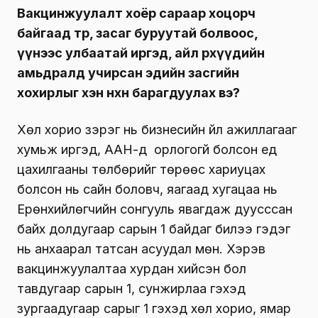
Вакцинжуулалт хоёр сараар хоцорч
байгаад төр, засаг буруутай болвоос,
үүнээс улбаатай иргэд, айл өрхүүдийн
амьдралд учирсан эдийн засгийн
хохирлыг хэн нөхөн барагдуулах вэ?
Хөл хорио зэрэг нь бизнесийн үйл ажиллагааг
хумьж иргэд, ААН-үүд орлогогүй болсон үед
цахилгааны төлбөрийг төрөөс хариуцах
болсон нь сайн боловч, яагаад хугацаа нь
Ерөнхийлөгчийн сонгууль явагдаж дуусссан
байх долдугаар сарын 1 байдаг билээ гэдэг
нь анхаарал татсан асуудал мөн. Хэрэв
вакцинжуулалтаа хурдан хийсэн бол
тавдугаар сарын 1, сунжирлаа гэхэд
зургаадугаар сарыг 1 гэхэд хөл хорио, ямар