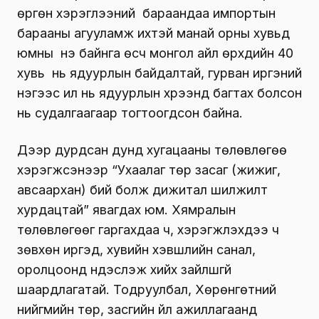
өргөн хэрэглээний бараандаа импортын
барааны агууламж ихтэй манай орны хувьд
юмны үнэ байнга өсч монгол айл өрхүүдийн 40
хувь нь ядуурлын байдалтай, гурван иргэний
нэгээс илүү нь ядуурлын хүрээнд баг­тах болсон
нь судалгаагаар тогтоогдсон байна.
Дээр дурдсан дунд хугацааны төлөвлөгөө
хэрэгж­сэнээр “Ухаалаг төр засаг (жижиг,
авсаархан) бий болж дижитал шилжилт
хурдацтай” явагдах юм. Хямралын
төлөвлөгөөг гаргахдаа ч, хэрэгжүүлэхдээ ч
зөвхөн иргэд, хувийн хэвшлийн санал,
оролцоонд үндэслэж хийх зайлшгүй
шаардлагатай. Тодруулбал, Хөрөнгөтний
нийгмийн төр, засгийн үйл ажиллагаанд