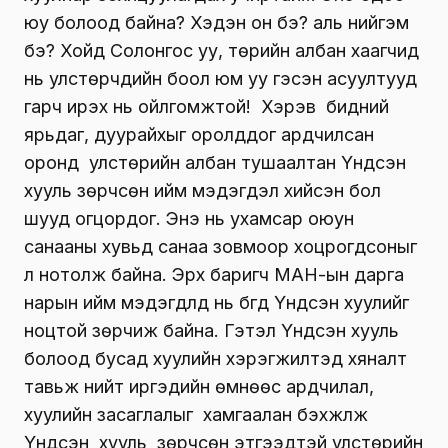
юу болоод байна? Хэдэн он бэ? аль нийгэм
бэ? Хойд Солонгос уу, төрийн албан хаагчид
нь улстөрчдийн боол юм уу гэсэн асуултууд
гарч ирэх нь ойлгомжтой! Хэрэв бидний
ярьдаг, дуурайхыг оролддог ардчилсан
оронд улстөрийн албан ту­шаалтан Үндсэн
хууль зөрчсөн ийм мэдэг­дэл хийсэн бол
шууд огцордог. Энэ нь ухамсар оюун
санааны хувьд санаа зовмоор хоцрогдсоныг
л нотолж байна. Эрх баригч МАН-ын дарга
нарын ийм мэдэгдлүүд нь бүгд Үндсэн хуулийг
ноцтой зөрчиж байна. Гэтэл Үндсэн хууль
болоод бусад хуулийн хэрэгжилтэд хяналт
тавьж нийт иргэдийн өмнөөс ардчилал,
хуулийн засаг­лалыг хамгаалан бэхжүүлж
Үндсэн хууль зөрчсөн этгээдтэй улстөрийн