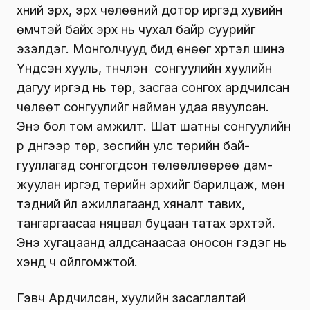
хүний эрх, эрх чөлөөний дотор иргэд хувийн
өмчтэй байх эрх нь чухал байр суурийг
эзэлдэг. Монголчууд бид өнөөг хүртэл шинэ
Үндсэн хууль, түүнчлэн сонгуулийн хуулийн
дагуу иргэд нь төр, засгаа сонгох ардчилсан
чөлөөт сонгуулийг найман удаа явуулсан.
Энэ бол том амжилт. Шат шатны сонгуулийн
үр дүнгээр төр, зөсгийн улс төрийн бай­
гууллагад сонгогдсон төлөөллөөрөө дам­
жуулан иргэд төрийн эрхийг барилцаж, мөн
тэдний үйл ажиллагаанд хяналт тавих,
тангаргаасаа няцвал буцаан татах эрхтэй.
Энэ хугацаанд алдсанаасаа оносон гэдэг нь
хэнд ч ойлгомжтой.
Гэвч Ардчилсан, хуулийн засаглалтай