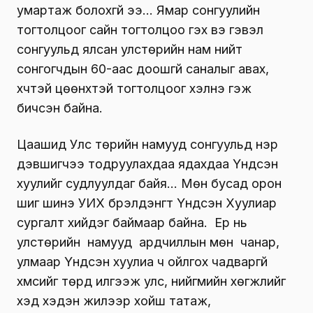
умартаж болохгүй ээ… Ямар сонгуулийн
тогтолцоог сайн тогтолцоо гэх вэ гэвэл
сонгуульд ялсан улстөрийн нам нийт
сонгогчдын 60-аас доошгүй саналыг авах,
хүчтэй цөөнхтэй тогтолцоог хэлнэ гэж
бичсэн байна.
Цаашид Улс төрийн намууд сонгуульд нэр
дэвшигчээ тодруулахдаа ядахдаа Үндсэн
хуулийг судлуулдаг байя… Мөн бусад орон
шиг шинэ УИХ бүрэлдэнгүүт Үндсэн Хуулиар
сургалт хийдэг баймаар байна. Ер нь
улстөрийн намууд ардчиллын мөн чанар,
улмаар Үндсэн хуулиа ч ойлгох чадваргүй
хүмүүсийг төрд илгээж улс, нийгмийн хөгжлийг
хэд хэдэн жилээр хойш татаж,