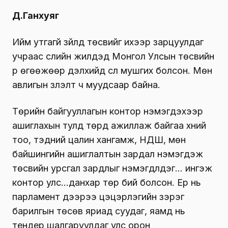
Д.Ганхуяг
Ийм утгагүй зүйлд төсвийг ихээр зарцуулдаг
учраас сүүлийн жилүүдэд Монгол Улсын төсвийн
үр өгөөжөөр дэлхийд сүүл мушгих болсон. Мөн
авлигын үзүүлэлт ч муудсаар байна.
Төрийн байгууллагын контор нэмэг­дэхээр
ашиглахын тулд төрд ажиллаж байгаа хүний
тоо, тэдний цалин хангамж, НДШ, мөн
байшингийн ашиглалтын зардал нэмэгдэж
төсвийн урсгал зардлыг нэмэгдүүлдэг… ингэж
контор улс…данхар төр бий болсон. Ер нь
парламент дээрээ цэцэрлэгийн зэрэг
барилгын төсөв яриад суудаг, яамд нь
тендер шалгаруулдаг улс орон