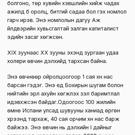
болгоно, төр хувийн хэвшлийн хийж чадах
ажилд бүү оролц, битгий садаа бол гэх номлол
гарч ирэв. Энэ номлолын дагуу Аж
үйлдвэрийн хувьсгалтай залган капиталист
эдийн засаг хөгжсөн.
XIX зуунаас XX зууны эхэнд зургаан удаа
холери өвчин дэлхийд тархсан байна.
Энэ өвчнөөр ойролцоогоор 1 сая хүн нас
барсан гэдэг. Энэ үед Бохирын шугам болон
нийтийн эрүүл ахуйн хөгжүүлэх үзэл баримтлал
идэвхжсэн байдаг.Одоогоос 100 жилийн
өмнө Испани улсад шувууны ханиад өргөн
хүрээнд тархаж, 40 сая орчим хүн нас барж
байжээ. Энэ өвчин нь дэлхийн I дайныг