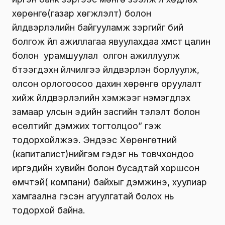
хөрөнгө(газар хөгжүүлэлт) болон
үйлдвэрлэлийн байгууламж зэргийг бий
болгож үйл ажиллагаа явуулахдаа хүмүүст цалин
болон урамшуулал ол­гон ажиллуулж
бүтээгдэхүүн үйлчил­гээ үйлдвэрлэн борлуулж,
олсон орлогоо­соо дахин хөрөнгө оруулалт
хийж үйлд­вэрлэлийн хэмжээг нэмэгдүүлэх
замаар улсын эдийн засгийн тэлэлт болон
өсөлтийг дэмжих тогтолцоо” гэж
тодорхойлжээ. Эндээс Хөрөнгөтний
(капиталист)нийгэм гэдэг нь товчхондоо
иргэдийн хувийн болон бусадтай хоршсон
өмчтэй( компани) байхыг дэмжинэ, хуулиар
хамгаална гэсэн агуулгатай болох нь
тодорхой байна.