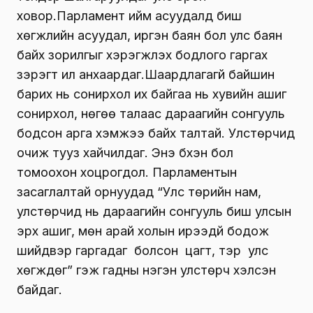
ховор.Парламент ийм асуудалд биш
хөгжлийн асуудал, иргэн баян бол улс баян
байх зорилгыг хэрэгжүүлэх бодлого гаргах
зэрэгт илүү анхаардаг.Шаардлагагүй байшин
барих нь сонирхол их байгаа нь хувийн ашиг
сонирхол, нөгөө талаас дараагийн сонгууль
бодсон арга хэмжээ байх талтай. Улстөрчид
очиж тууз хайчилдаг. Энэ бүхэн бол
томоохон хоцрогдол. Парламентын
засаглалтай орнуудад “Улс төрийн нам,
улстөрчид нь дараагийн сонгууль биш улсын
эрх ашиг, мөн арай холын ирээдүй бодож
шийдвэр гаргадаг болсон цагт, тэр улс
хөгждөг” гэж гадны нэгэн улстөрч хэлсэн
байдаг.