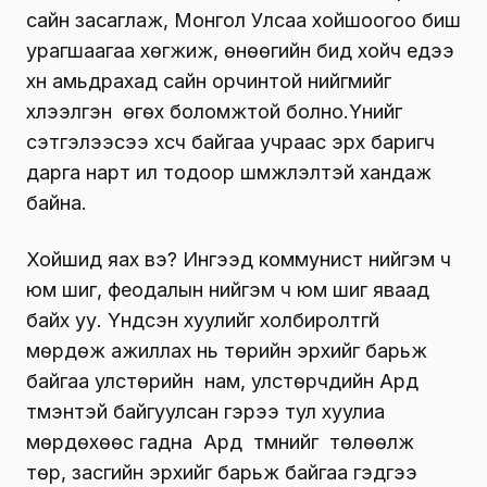
сайн засаглаж, Монгол Улсаа хойшоогоо биш
урагшаагаа хөгжиж, өнөөгийн бид хойч үедээ
хүн амьдрахад сайн орчинтой нийг­мийг
хүлээлгэн өгөх боломжтой болно.Үүнийг
сэтгэлээсээ хүсч байгаа учраас эрх баригч
дарга нарт ил тодоор шүүмжлэлтэй хандаж
байна.
Хойшид яах вэ? Ингээд коммунист нийгэм ч
юм шиг, феодалын нийгэм ч юм шиг яваад
байх уу. Үндсэн хуулийг холбиролтгүй
мөрдөж ажиллах нь төрийн эрхийг барьж
байгаа улстөрийн нам, улстөрчдийн Ард
түмэнтэй байгуулсан гэрээ тул хуулиа
мөрдөхөөс гадна Ард түмнийг төлөөлж
төр, засгийн эрхийг барьж байгаа гэдгээ