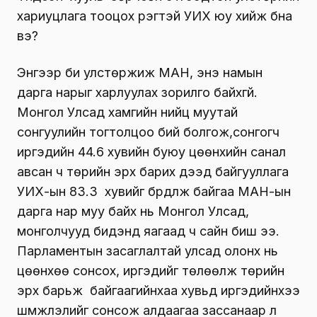
ха­риуц­лага тооцох үүрэгтэй УИХ юу хийж бна
вэ?
Энүүгээр би улстөржиж МАН, энэ намын
дарга нарыг харлуулах зорилго байхгүй.
Монгол Улсад хам­гийн нийц муутай
сонгуулийн тогтолцоо бий бол­гож,сонгогч
иргэдийн 44.6 хувийн буюу цөөнхийн санал
авсан ч төрийн эрх барих дээд байгууллага
УИХ-ын 83.3 хувийг бүрдүүлж байгаа МАН-ын
дарга нар муу байх нь Монгол Улсад,
монголчууд бидэнд яагаад ч сайн биш ээ.
Парламентын засаг­лалтай улсад олонх нь
цөөнхөө сон­сох, иргэдийг төлөөлж төрийн
эрх барьж байгаагийнхаа хувьд иргэдийнхээ
шүүмжлэлийг сонсож алдаагаа зассанаар л