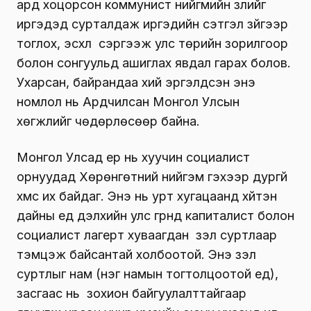
ард хоцорсон коммунист нийгмийн үзлийг
иргэдэд сур­талдаж иргэдийн сэтгэл зүйгээр
тоглох, эсхүл сэргээж улс төрийн зорилгоор
болон сонгуульд ашиглах явдал гарах болов.
Ухарсан, байрандаа хий эргэлдсэн энэ
номлол нь Ардчилсан Монгол Улсын
хөгжлийг чөдөрлөсөөр байна.
Монгол Улсад ер нь хуучин социалист
орнуудад Хөрөнгөтний нийгэм гэхээр дур­гүй
хүмүүс их байдаг. Энэ нь урт хуга­цаанд хүйтэн
дайны үед дэлхийн улс гүрнүүд капиталист болон
социалист лагерт хуваагдан үзэл суртлаар
тэмцэж байсантай холбоотой. Энэ үзэл
суртлыг нам (нэг намын тогтолцоотой үед),
засгаас нь зохион байгуулалттайгаар