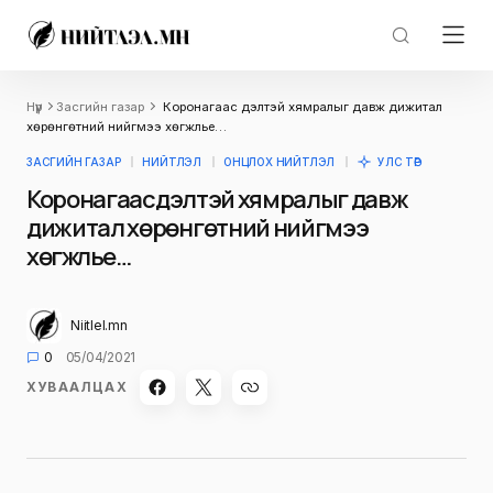
Нүүр
Засгийн газар
Коронагаас үүдэлтэй хямралыг давж дижитал
хөрөнгөтний нийгмээ хөгжүүлье…
ЗАСГИЙН ГАЗАР
НИЙТЛЭЛ
ОНЦЛОХ НИЙТЛЭЛ
УЛС ТӨР
Коронагаас үүдэлтэй хямралыг давж
дижитал хөрөнгөтний нийгмээ
хөгжүүлье…
Niitlel.mn
0
05/04/2021
ХУВААЛЦАХ