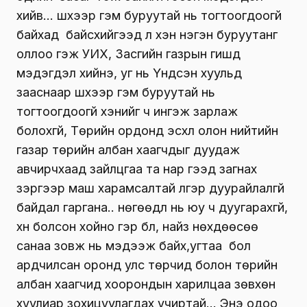
хийв… шүүхээр гэм буруутай нь тогтоогдоогүй
байхад байсхийгээд л хэн нэгэн буруутанг
оллоо гэж УИХ, Засгийн газрын гишүүд
мэдэгдэл хийнэ, уг нь Үндсэн хуульд
зааснаар шүүхээр гэм буруутай нь
тогтоогдоогүй хэнийг ч ингэж зарлаж
болохгүй, Төрийн ордонд эсхүл олон нийтийн
газар төрийн албан хаагчдыг дуудаж
авчирчхаад зайлцгаа та нар гээд загнах
зэргээр маш харамсалтай үлгэр дуурайлалгүй
байдал гаргана.. нөгөөдүүл нь юу ч дуугарахгүй,
хүн болсон хойно гэр бүл, найз нөхдөөсөө
санаа зовж нь мэдээж байх,угтаа бол
ардчилсан оронд улс төрчид болон төрийн
албан хаагчид хоорондын харилцаа зөвхөн
хуулиар зохицуулагдах учиртай… Энэ одоо