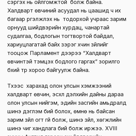
сэргэх нь ойлгомжтой болж байна.
Халдварт өвчиний асуудал нь цаашид ч их
багаар үргэлжлэх нь тодорхой учраас зарим
орнууд шийдвэрийн хурдац, чанартай
судалгаа, бодлогын тогтвортой байдал,
хариуцлагатай байх зэрэг хүчин зүйлийг
тооцож Парламент дээрээ “Халдварт
өвчинтэй тэмцэх бодлого гаргах” зорилго
бүхий түр хороо байгуулж байна.
Түүхээс харахад олон улсын хэмжээ­ний
халдварт өвчин, эсхүл дэлхийн дайны дараа
олон улсын нийгэм, эдийн засгийн амьдралд
шинэ дэглэм бий болох, өмнө нь байсан
зарим зүйл огт үгүй болж, шинэ зүйл, хөгжлийн
шинэ чиг хандлага бий болж иржээ. XVIII