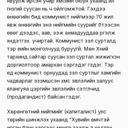
явуулж ирсэн учир хүмүүсийн оюун ухаанд илүү
гүнзгий суусан нь ч ойлгомжтой. Гэхдээ
өнөөгийн бид коммунист нийгмээр 70 жил
явж өнөөгийн энэ нийгмийн суурийг бүтээсэн
өвөг дээдэс, аав, ээж ахмадууддаа үргэлж
хүндэтгэх учиртай. Коммунист үзэл сур­талд
тэр үеийн монголчууд буруугүй. Мөн Хүний
тархинд сайтар суусан үзэл суртал жижигхэн
доргиолтоор амархан сэргэдэг гэдэг. Тэр
үед коммунист ор­нуудад үзэл сурт­лыг хамгийн
чадварлаг эзэмшсэн хүмүүс эвлэлийн залуус
ялангуяа цэргийн эвлэлийн сэтгүүлчид
(продагандист) байсан гэдэг.
Хөрөнгөтний нийгмийг (капиталист) улс
төрийн шинжлэх ухаанд “Хувийн өмчтэй
иргэн банк зэргээс мөнгө зээлж үл хөдлөх