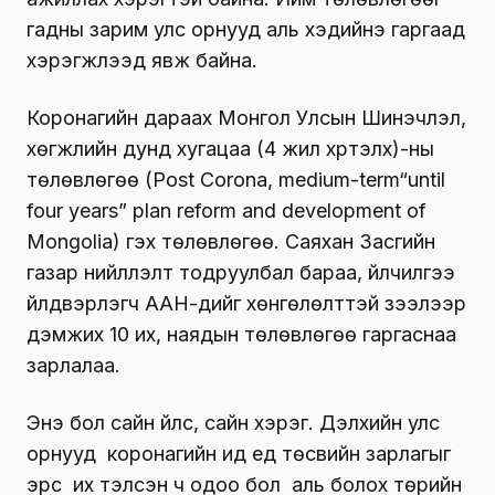
гадны зарим улс орнууд аль хэдийнэ гаргаад
хэрэгжүүлээд явж байна.
Коронагийн дараах Монгол Улсын Шинэчлэл,
хөгжлийн дунд хугацаа (4 жил хүртэлх)-ны
төлөвлөгөө (Post Corona, medium-term“until
four years” plan reform and development of
Mongolia) гэх төлөвлөгөө. Саяхан Засгийн
газар нийлүүлэлт тодруулбал бараа, үйлчилгээ
үйлдвэрлэгч ААН-үүдийг хөнгөлөлттэй зээлээр
дэмжих 10 их, наядын төлөвлөгөө гаргаснаа
зарлалаа.
Энэ бол сайн үйлс, сайн хэрэг. Дэлхийн улс
орнууд коронагийн ид үед төсвийн зарлагыг
эрс их тэлсэн ч одоо бол аль болох төрийн