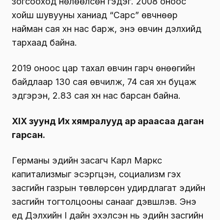
зогсооход нөлөөлсөн гэдэг. 2008 оноос
хойш шувууны ханиад “Сарс” өвчнөөр
найман сая хүн нас барж, энэ өвчин дэлхийд
тархаад байна.
2019 оноос цар тахал өвчин гарч өнөөгийн
байдлаар 130 сая өвчилж, 74 сая хүн буцаж
эдгэрэн, 2.83 сая хүн нас барсан байна.
XIX зуунд Их хямралууд ар араасаа даган
гарсан.
Германы эдийн засагч Карл Маркс
капитализмыг эсэргүүцэн, социализм гэх
засгийн газрын төвлөрсөн удирдлагат эдийн
засгийн тогтолцооны санааг дэвшүү­лэв. Энэ
үед Дэлхийн I дайн эхэлсэн нь эдийн засгийн