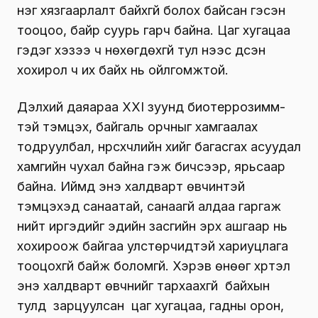
нэг хязгаарлалт байхгүй болох байсан гэсэн
тооцоо, байр суурь гарч байна. Цаг хугацаа
гэдэг хэзээ ч нөхөгдөхгүй тул үүнээс үүдсэн
хохирол ч их байх нь ойлгомжтой.
Дэлхий даяараа XXI зуунд биотеррозимм­
тэй тэмцэх, байгаль орчныг хамгаалах
тодруулбал, нүүрсхүчлийн хийг багасгах асуудал
хамгийн чухал байна гэж бичсээр, ярьсаар
байна. Иймд энэ халдварт өвчинтэй
тэмцэхэд санаатай, санаагүй алдаа гаргаж
нийт иргэдийг эдийн засгийн эрх ашгаар нь
хохироож байгаа улстөрчидтэй хариуцлага
тооцох­гүй байж боломгүй. Хэрэв өнөөг хүртэл
энэ халдварт өвчнийг тархаахгүй байхын
тулд зарцуулсан цаг хугацаа, гадны орон,