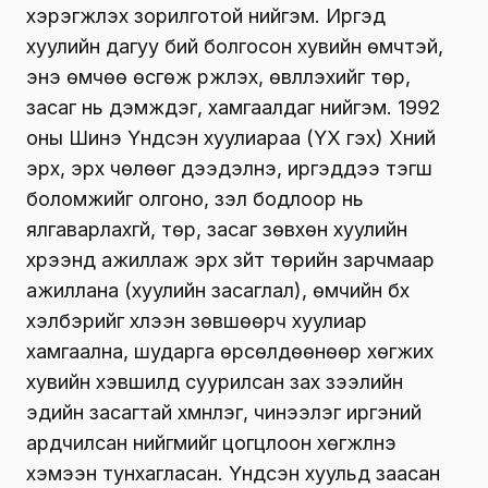
хэрэгжүүлэх зорилготой нийгэм. Иргэд
хуулийн дагуу бий болгосон хувийн өмчтэй,
энэ өмчөө өсгөж үржүүлэх, өвлүүлэхийг төр,
засаг нь дэмждэг, хамгаалдаг нийгэм. 1992
оны Шинэ Үндсэн хуулиараа (ҮХ гэх) Хүний
эрх, эрх чөлөөг дээдэлнэ, иргэддээ тэгш
боломжийг олгоно, үзэл бодлоор нь
ялгаварлахгүй, төр, засаг зөвхөн хуулийн
хүрээнд ажиллаж эрх зүйт төрийн зарчмаар
ажил­­лана (хуулийн засаглал), өмчийн бүх
хэлбэрийг хүлээн зөвшөөрч хуулиар
хамгаална, шударга өрсөлдөөнөөр хөгжих
хувийн хэвшилд суурилсан зах зээлийн
эдийн засагтай хүмүүнлэг, чинээлэг ир­гэний
ардчилсан нийгмийг цогцлоон хөг­жүүлнэ
хэмээн тунхагласан. Үндсэн хуульд заасан