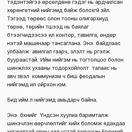
тэдэнтэйгээ өрсөлдөнө гэдэг нь ардчилсан
хөрөнгөтний нийгэмд байж болохгүй зүйл.
Тэгээд төрөөс олон тооны олигархиуд
төрнө, төрийн түшээд нь баялаг
бүтээгчидээсээ илүү контор, тавилга, өндөр
үнэтэй машинаар тансаглана. Энэ байдлаас
улбаалж авилгал гаарч, үзүүлэлт нь үргэлж
буураастай. Ийм нийгэм нь тогтолцоо болон
шинжлэх ухааны тодорхойлолт талаас нь
авч үзвэл коммунизм ч биш феодалын
нийгэмд илүү ойрхон юм.
Бид ийм л нийгэмд амьдарч байна.
Энэ бүхнийг Үндсэн хуулиа баримталж
шинэчлэн өөрчлөлтийг хийх боломж ядахдаа
хөгжилтэй орны хэл устай залуухан Ерөнхий