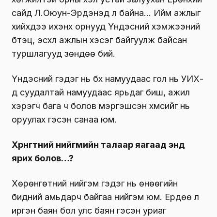
сайд Л.Оюун-Эрдэнэд л байна… Ийм ажлыг
хийхдээ ихэнх орнууд Үндэсний хэмжээний
бүтэц, эсхүл ажлын хэсэг байгуулж байсан
туршлагууд зөндөө бий.
Үндэсний гэдэг нь бүх намуудаас гол нь УИХ-
д суудалтай намуудаас ярьдаг биш, ажил
хэрэгч бага ч болов мэргэшсэн хүмүүсийг нь
оруулах гэсэн санаа юм.
Хөрөнгөтний нийгмийн талаар яагаад энд
ярих болов…?
Хөрөнгөтний нийгэм гэдэг нь өнөөгийн
бидний амьдарч байгаа нийгэм юм. Ердөө л
иргэн баян бол улс баян гэсэн уриаг