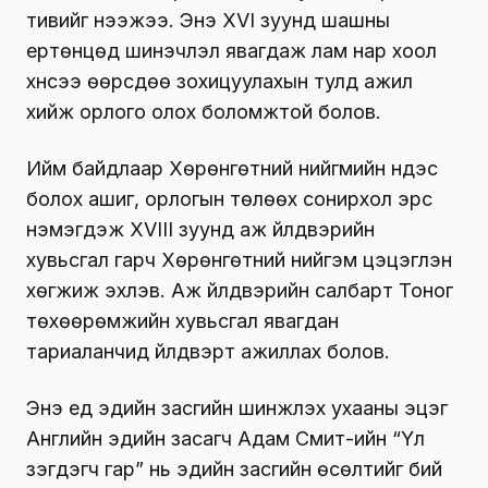
тивийг нээжээ. Энэ XVI зуунд шашны
ертөнцөд шинэчлэл явагдаж лам нар хоол
хүнсээ өөрсдөө зохицуулахын тулд ажил
хийж орлого олох боломжтой болов.
Ийм байдлаар Хөрөнгөтний нийгмийн үндэс
болох ашиг, орлогын төлөөх сонир­хол эрс
нэмэгдэж XVIII зуунд аж үйлдвэрийн
хувьсгал гарч Хөрөнгөтний нийгэм цэцэглэн
хөгжиж эхлэв. Аж үйлд­вэрийн салбарт Тоног
төхөөрөмжийн хувьсгал явагдан
тариаланчид үйлдвэрт ажиллах болов.
Энэ үед эдийн засгийн шинжлэх ухааны эцэг
Английн эдийн засагч Адам Смит-ийн “Үл
үзэгдэгч гар” нь эдийн засгийн өсөлтийг бий