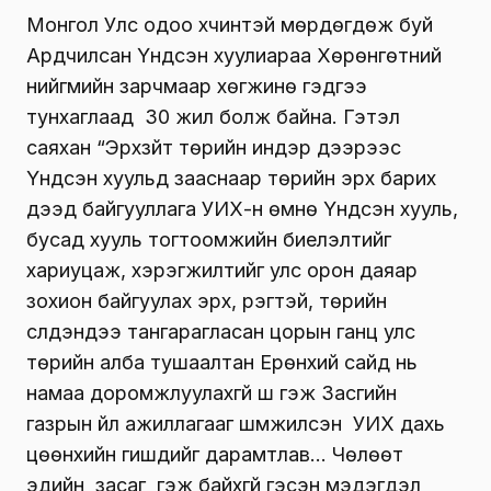
Монгол Улс одоо хүчинтэй мөрдөгдөж буй
Ардчилсан Үндсэн хуулиараа Хөрөнгөтний
нийгмийн зарчмаар хөгжинө гэдгээ
тунхаглаад 30 жил болж байна. Гэтэл
саяхан “Эрхзүйт төрийн индэр дээрээс
Үндсэн хуульд зааснаар төрийн эрх барих
дээд байгууллага УИХ-н өмнө Үндсэн хууль,
бусад хууль тогтоомжийн биелэлтийг
хариуцаж, хэрэгжилтийг улс орон даяар
зохион байгуулах эрх, үүрэгтэй, төрийн
сүлдэндээ тангарагласан цорын ганц улс
төрийн алба тушаалтан Ерөнхий сайд нь
намаа доромжлуулахгүй шүү гэж Засгийн
газрын үйл ажиллагааг шүүмжилсэн УИХ дахь
цөөнхийн гишүүдийг дарамтлав… Чөлөөт
эдийн засаг гэж байхгүй гэсэн мэдэгдэл