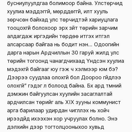
бусниулуулдгаа болимоор байна. Улстөрчид
хуулиа мэддэггүй, мөрддөггүй, илт хууль
зөрчсөн байхад улс төрчидтэй хариуцлага
тооцохгүй болохоор эрх зүйт төрийн зарчим
алдагдаж иргэдийн төр­дөө итгэх итгэл
алсарсаар байгаа нь бодит үнэн… Одоогийн
дарга нарын Ард­чиллын 30 гаруй жилд улс
төрийн то­гоонд чанагдчихаад Үндсэн хуулиа
мэдэхгүй байгааг юу гэж ч хэлмээр юм бэ?
Дээрээ суудлаа олохгүй бол Доороо гүйдлээ
олохгүй” гэдэг л болоод байна. Бүх ард түмний
дэмжин байгуулсан хуулийн засаглалтай
ардчилсан төрийг аль XIX зууны коммунист
арга барилаар удирдан чиглүүлэх нь хойч
ирээдүйд ихээхэн хор учруулах болно. Энэ
дэлхийн дээр тогтолцооныхоо хувьд