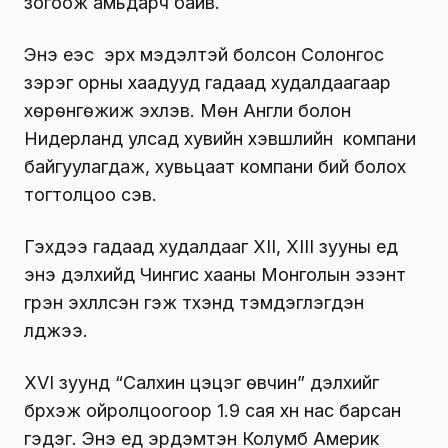
зогоож амьдарч байв.
Энэ үеэс эрх мэдэлтэй болсон Солон­­гос
зэрэг орны хаадууд гадаад худал­даагаар
хөрөнгөжиж эхлэв. Мөн Англи болон
Нидерланд улсад хувийн хэвшлийн компани
байгуулагдаж, хувь­цаат компани бий болох
тогтолцоо үүсэв.
Гэхдээ гадаад худалдааг XII, XIII зууны үед
энэ дэлхийд Чингис хааны Монголын эзэнт
гүрэн эхлүүлсэн гэж түүхэнд тэмдэглэгдэн
үлджээ.
XVI зуунд “Салхин цэцэг өвчин” дэлхийг
бүрхэж ойролцоогоор 1.9 сая хүн нас барсан
гэдэг. Энэ үед эрдэмтэн Колумб Америк