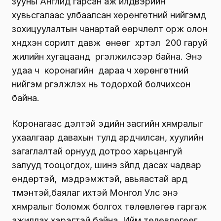
зууны Англид гарсан аж үйлдвэрийн
хувьсгалаас улбаалсан хөрөнгөтний нийгэмд
зохицуулалтын чанартай өөрчлөлт орж олон
хүндхэн сорилт давж өнөөг хүртэл 200 гаруй
жилийн хугацаанд үргэлжилсээр байна. Энэ
удаа ч коронагийн дараа ч хөрөнгөт­ний
нийгэм үргэлжлэх нь тодорхой болчих­сон
байна.
Коронагаас үүдэлтэй эдийн зас­гийн хям­ралыг
ухаалгаар давахын тулд ард­чил­сан, хуулийн
загаглалтай ор­нууд дотроо харьцангуй
залууд тооцогдох, шинэ зүйлд дасах чадвар
өндөртэй, мэдрэмжтэй, авьяастай ард
түмэнтэй,баялаг ихтэй Монгол Улс энэ
хямралыг боломж болгох төлөвлөгөө гаргаж
ажиллах хэрэгтэй байна. Ийм төлөвлөгөөг