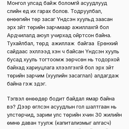
Монгол улсад байж боломгүй асуудлууд
сүүлийн үед их гарах болов. Тодруулбал,
өнөөгийн төр засаг Үндсэн хуульд заасан
эрх зүйт төрийн зарчмаар ажиллахгүй бол
Ардчилалд аюул учирхад ойртсон байна.
Тухайлбал, төрд ажиллаж байгаа Ерөнхий
сайдаас эхлүүлээд хэн ч байсан Үндсэн хууль
бусад хууль тогтоомж зөрч­­сөн нь тодорхой
байхад хариуцлага хү­лээл­гэхгүй бол эрх зүйт
төрийн зарчим (хуулийн засаглал) алдагдаж
байна гэж үздэг.
Тэгвэл өнөөдөр бодит байдал ямар байна
вэ? Дээр өгүүлсэн асуудлын гол шалтгаан нь
улстөрчид, зарим улс тө­рийн хүчин 30 жилийн
өмнө даван туулж (капитализмыг алгасч)