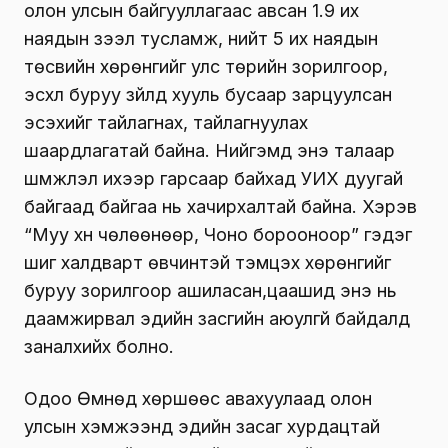
олон улсын байгууллагаас авсан 1.9 их
наядын зээл тусламж, нийт 5 их наядын
төсвийн хөрөнгийг улс төрийн зорилгоор,
эсхүл буруу зүйлд хууль бусаар зарцуулсан
эсэхийг тайлагнах, тайлагнуулах
шаардлагатай байна. Нийгэмд энэ талаар
шүүмжлэл ихээр гарсаар байхад УИХ дуугай
байгаад байгаа нь хачирхалтай байна. Хэрэв
“Муу хүн чөлөөнөөр, Чоно борооноор” гэдэг
шиг халдварт өвчинтэй тэмцэх хөрөнгийг
буруу зорилгоор ашиласан,цаашид энэ нь
даамжирвал эдийн засгийн аюулгүй байдалд
заналхийх болно.
Одоо Өмнөд хөршөөс авахуулаад олон
улсын хэмжээнд эдийн засаг хурдацтай