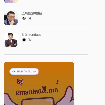
Р. Даваадорж
Ё. Отгонбаяр
EMARTMALL.MN