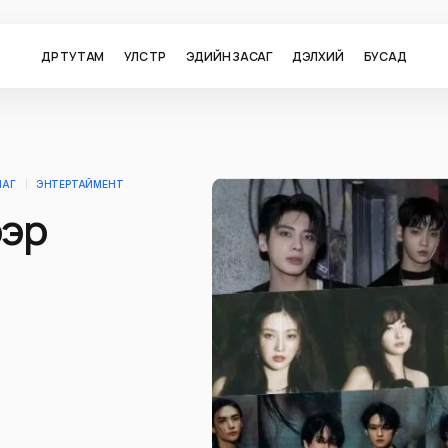
ӨДӨР ТУТАМ
УЛС ТӨР
ЭДИЙН ЗАСАГ
ДЭЛХИЙ
БУСАД
ЛАГ
ЭНТЕРТАЙМЕНТ
ээр