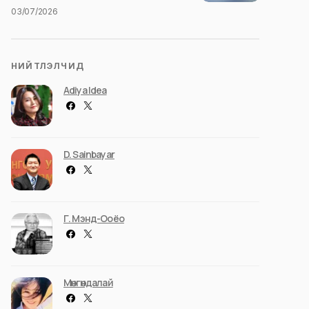
03/07/2026
НИЙТЛЭЛЧИД
Adiya Idea
D. Sainbayar
Г. Мэнд-Ооёо
Мөнгөндалай