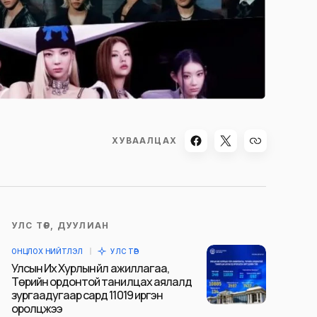
ХУВААЛЦАХ
УЛС ТӨР, ДУУЛИАН
ОНЦЛОХ НИЙТЛЭЛ
УЛС ТӨР
Улсын Их Хурлын үйл ажиллагаа,
Төрийн ордонтой танилцах аялалд
зургаадугаар сард 11019 иргэн
оролцжээ