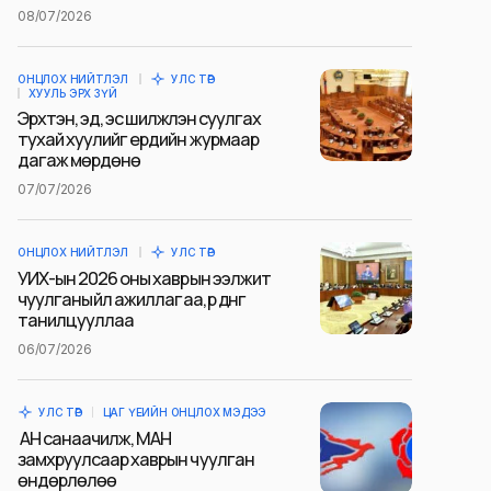
08/07/2026
ОНЦЛОХ НИЙТЛЭЛ
УЛС ТӨР
ХУУЛЬ ЭРХ ЗҮЙ
Эрхтэн, эд, эс шилжүүлэн суулгах
тухай хуулийг ердийн журмаар
дагаж мөрдөнө
07/07/2026
ОНЦЛОХ НИЙТЛЭЛ
УЛС ТӨР
УИХ-ын 2026 оны хаврын ээлжит
чуулганы үйл ажиллагаа, үр дүнг
танилцууллаа
06/07/2026
УЛС ТӨР
ЦАГ ҮЕИЙН ОНЦЛОХ МЭДЭЭ
АН санаачилж, МАН
замхруулсаар хаврын чуулган
өндөрлөлөө