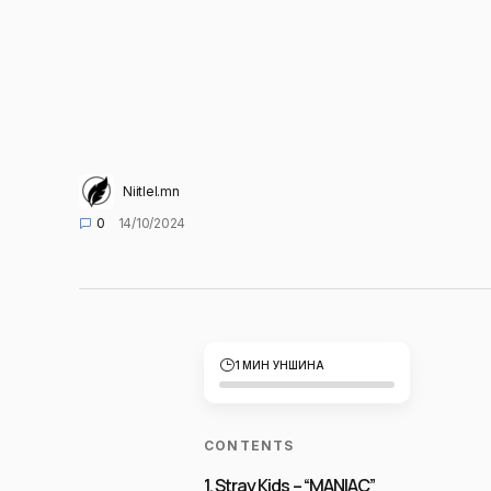
Niitlel.mn
0
14/10/2024
1 МИН УНШИНА
CONTENTS
1. Stray Kids – “MANIAC”