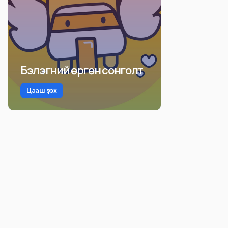
Бэлэгний өргөн сонголт
Цааш үзэх