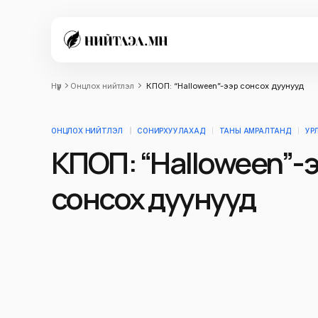
Нүүр
Онцлох нийтлэл
КПОП: “Halloween”-ээр сонсох дуунууд
ОНЦЛОХ НИЙТЛЭЛ
СОНИРХУУЛАХАД
ТАНЫ АМРАЛТАНД
УР
КПОП: “Halloween”-
сонсох дуунууд