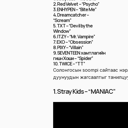
2. Red Velvet – “Psycho”
3. ENHYPEN – “Bite Me”
4. Dreamcatcher –
“Scream”
5. TXT – “Devil by the
Window”
6. ITZY – “Mr. Vampire”
7. EXO – “Obsession”
8. PIXY – “Villain”
9. SEVENTEEN хамтлагийн
гишүүн Хоши – “Spider”
10. TWICE – “TT”
Солонгосын soompi сайтаас нэр
дуунуудын жагсаалтыг танилцу
1. Stray Kids – “MANIAC”