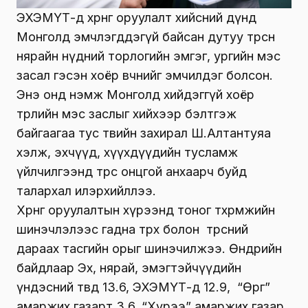
ЭХЭМҮТ-д хөрөнгө оруулалт хийсний дүнд
Монголд эмчлэгддэгүй байсан дутуу төрсөн
нярайн нүдний торлогийн эмгэг, ургийн мэс
засал гэсэн хоёр өвчнийг эмчилдэг болсон.
Энэ онд нэмж Монголд хийдэггүй хоёр
төрлийн мэс заслыг хийхээр бэлтгэж
байгаагаа тус төвийн захирал Ш.Алтантуяа
хэлж, эхчүүд, хүүхдүүдийн тусламж
үйлчилгээнд төрөөс онцгой анхаарч буйд
талархал илэрхийллээ.
Хөрөнгө оруулалтын хүрээнд тоног төхөөрөмжийн
шинэчлэлээс гадна төрөх болон төрсний
дараах тасгийн орыг шинэчилжээ. Өнөөдрийн
байдлаар Эх, нярай, эмэгтэйчүүдийн
үндэсний төвд 13.6, ЭХЭМҮТ-д 12.9, “Өргөө”
амаржих газарт 3.6, “Хүрээ” амаржих газар