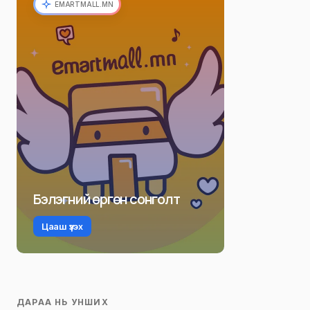
EMARTMALL.MN
Бэлэгний өргөн сонголт
Цааш үзэх
ДАРАА НЬ УНШИХ