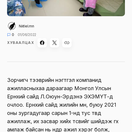
Niitlel.mn
0
01/06/2022
ХУВААЛЦАХ
Зорчигч тээврийн нэгтгэл компанид
ажилласныхаа дараагаар Монгол Улсын
Ерөнхий сайд Л.Оюун-Эрдэнэ ЭХЭМҮТ-д
очлоо. Ерөнхий сайд жилийн өмнө, буюу 2021
оны зургадугаар сарын 1-нд тус төвд
ажиллаж, их засвар хийх төсвийг шийдэж өгөхөө
амлаж байсан нь өнөөдөр ажил хэрэг болж,