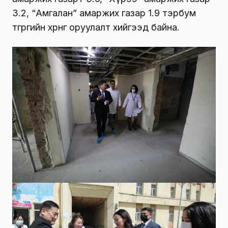
3.2, “Амгалан” амаржих газар 1.9 тэрбум
төгрөгийн хөрөнгө оруулалт хийгээд байна.