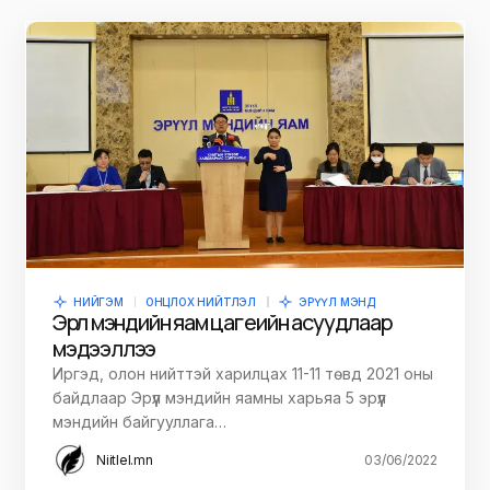
НИЙГЭМ
ОНЦЛОХ НИЙТЛЭЛ
ЭРҮҮЛ МЭНД
Эрүүл мэндийн яам цаг үеийн асуудлаар
мэдээллээ
Иргэд, олон нийттэй харилцах 11-11 төвд 2021 оны
байдлаар Эрүүл мэндийн яамны харьяа 5 эрүүл
мэндийн байгууллага…
Niitlel.mn
03/06/2022