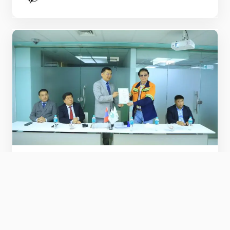
ЗАСГИЙН ГАЗАР
НАМУУД
ОНЦЛОХ НИЙТЛЭЛ
ЭРҮҮЛ МЭНД
ЭМЯ-ны Төрийн нарийн бичгийн дарга
Ц.Эрдэмбилэг Орхон аймагт ажиллаж
байна
Ажлын хүрээнд “Эрдэнэт медикал” эмнэлэгт
Мэргэжлийн үйл ажиллагаа явуулах тусгай