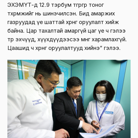
ЭХЭМҮТ-д 12.9 тэрбум төгрөгөөр тоног
төхөөрөмжийг нь шинэчилсэн. Бид амаржих
газруудад үе шаттай хөрөнгө оруулалт хийж
байна. Цар тахалтай амаргүй цаг үе ч гэлээ
төр эхчүүд, хүүхдүүдээсээ мөнгө харамлахгүй.
Цаашид ч хөрөнгө оруулалтууд хийнэ” гэлээ.