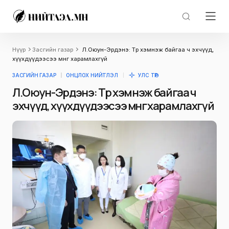
Нүүр
Засгийн газар
Л.Оюун-Эрдэнэ: Төр хэмнэж байгаа ч эхчүүд,
хүүхдүүдээсээ мөнгө харамлахгүй
ЗАСГИЙН ГАЗАР
ОНЦЛОХ НИЙТЛЭЛ
УЛС ТӨР
Л.Оюун-Эрдэнэ: Төр хэмнэж байгаа ч
эхчүүд, хүүхдүүдээсээ мөнгө харамлахгүй