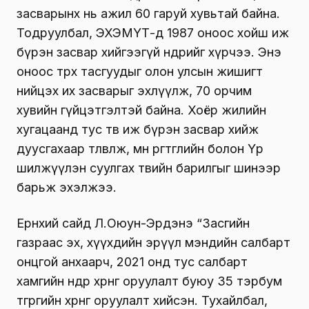
засварынх нь ажил 60 гаруй хувьтай байна.
Тодруулбал, ЭХЭМҮТ-д 1987 оноос хойш иж
бүрэн засвар хийгээгүй өнөөдрийг хүрчээ. Энэ
оноос төрөх тасгуудыг олон улсын жишигт
нийцэх их засварыг эхлүүлж, 70 орчим
хувийн гүйцэтгэлтэй байна. Хоёр жилийн
хугацаанд тус төв иж бүрэн засвар хийж
дуусгахаар төлөвлөж, мөн өргөтгөлийн болон Үр
шилжүүлэн суулгах төвийн барилгыг шинээр
барьж эхэлжээ.
Ерөнхий сайд Л.Оюун-Эрдэнэ “Засгийн
газраас эх, хүүхдийн эрүүл мэндийн салбарт
онцгой анхаарч, 2021 онд тус салбарт
хамгийн өндөр хөрөнгө оруулалт буюу 35 тэрбум
төгрөгийн хөрөнгө оруулалт хийсэн. Тухайлбал,