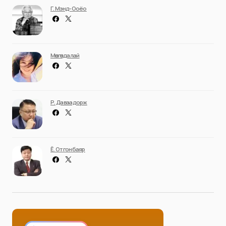
Г. Мэнд-Ооёо
Мөнгөндалай
Р. Даваадорж
Ё. Отгонбаяр