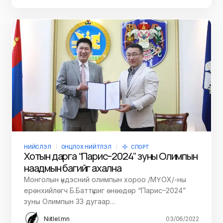
НИЙСЛЭЛ
ОНЦЛОХ НИЙТЛЭЛ
СПОРТ
Хотын дарга “Парис–2024” зуны Олимпын
наадмын багийг ахална
Монголын үндэсний олимпын хороо /МҮОХ/-ны
ерөнхийлөгч Б.Баттүшиг өнөөдөр “Парис–2024”
зуны Олимпын 33 дугаар…
Niitlel.mn
03/06/2022