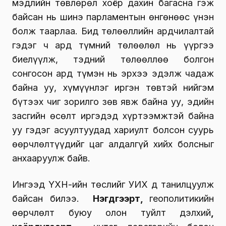
мэдлийн төвлөрөл хоёр дахин багасна гэж
байсан нь шинэ парламентын өнгөнөөс үнэн
болж таарлаа. Бид төлөөллийн ардчилалтай
гэдэг ч ард түмний төлөөлөл нь үүргээ
биелүүлж, тэдний төлөөллөө болгон
сонгосон ард түмэн нь эрхээ эдэлж чадаж
байна уу, хүмүүнлэг иргэн төвтэй нийгэм
бүтээх чиг зорилго зөв явж байна уу, эдийн
засгийн өсөлт иргэдэд хүртээмжтэй байна
уу гэдэг асуултуудад хариулт болсон суурь
өөрчлөлтүүдийг цаг алдалгүй хийх болсныг
анхааруулж байв.
Ингээд ҮХНӨ-ийн төслийг УИХ д танилцуулж
байсан билээ.
Нэгдүгээрт,
геополитикийн
өөрчлөлт буюу олон туйлт дэлхий
,