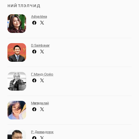
НИЙТЛЭЛЧИД
Adiya Idea
D. Sainbayar
Г. Мэнд-Ооёо
Мөнгөндалай
Р. Даваадорж