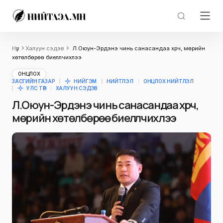
Нүүр
Халуун сэдэв
Л.Оюун-Эрдэнэ чинь санасандаа хүрч, мөрийн
хөтөлбөрөө биелүүлчихлээ
ОНЦЛОХ
ЗАСГИЙН ГАЗАР
НИЙГЭМ
НИЙТЛЭЛ
ОНЦЛОХ НИЙТЛЭЛ
УЛС ТӨР
ХАЛУУН СЭДЭВ
Л.Оюун-Эрдэнэ чинь санасандаа хүрч,
мөрийн хөтөлбөрөө биелүүлчихлээ