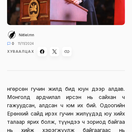
Niitlel.mn
0
11/11/2024
ХУВААЛЦАХ
Өнгөрсөн гучин жилд бид юун дээр алдав.
Монголд ардчилал ирсэн нь сайхан ч
гажуудсан, алдсан ч юм их бий. Одоогийн
Ерөнхий сайд ирэх гучин жилүүдэд юу хийх
талаар ярих болж, түүндээ ч зориод байгаа
нь хийж хэрэгжүүлж байгаагаас нь