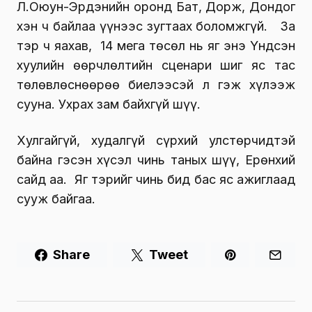
Л.Оюун-Эрдэнийн оронд Бат, Дорж, Дондог
хэн ч байлаа үүнээс зугтаах боломжгүй. За
тэр ч яахав, 14 мега төсөл нь яг энэ Үндсэн
хуулийн өөрчлөлтийн сценари шиг яс тас
төлөвлөснөөрөө биелээсэй л гэж хүлээж
сууна. Ухрах зам байхгүй шүү.
Хулгайгүй, худалгүй сүрхий улстөрчидтэй
байна гэсэн хүсэл чинь таных шүү, Ерөнхий
сайд аа. Яг тэрийг чинь бид бас яс ажиглаад
сууж байгаа.
Share
Tweet