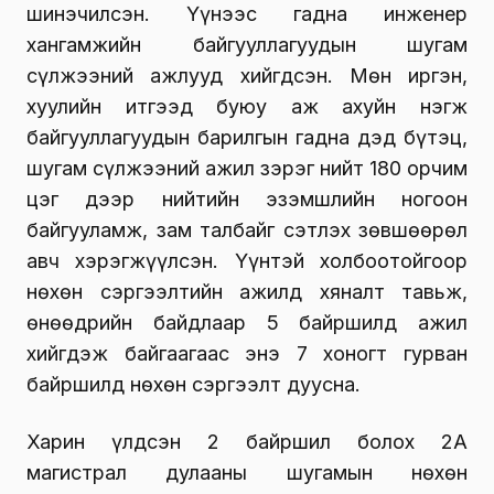
шинэчилсэн. Үүнээс гадна инженер
хангамжийн байгууллагуудын шугам
сүлжээний ажлууд хийгдсэн. Мөн иргэн,
хуулийн итгээд буюу аж ахуйн нэгж
байгууллагуудын барилгын гадна дэд бүтэц,
шугам сүлжээний ажил зэрэг нийт 180 орчим
цэг дээр нийтийн эзэмшлийн ногоон
байгууламж, зам талбайг сэтлэх зөвшөөрөл
авч хэрэгжүүлсэн. Үүнтэй холбоотойгоор
нөхөн сэргээлтийн ажилд хяналт тавьж,
өнөөдрийн байдлаар 5 байршилд ажил
хийгдэж байгаагаас энэ 7 хоногт гурван
байршилд нөхөн сэргээлт дуусна.
Харин үлдсэн 2 байршил болох 2А
магистрал дулааны шугамын нөхөн