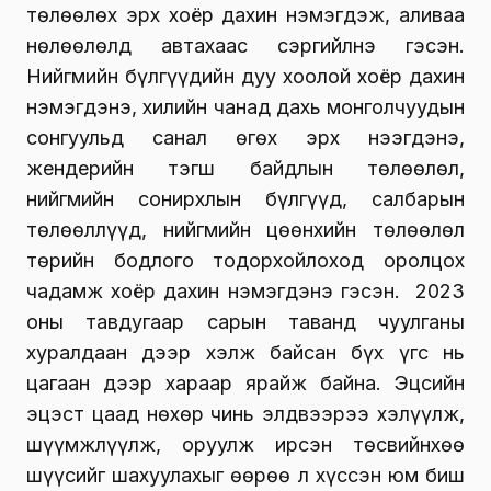
төлөөлөх эрх хоёр дахин нэмэгдэж, аливаа
нөлөөлөлд автахаас сэргийлнэ гэсэн.
Нийгмийн бүлгүүдийн дуу хоолой хоёр дахин
нэмэгдэнэ, хилийн чанад дахь монголчуудын
сонгуульд санал өгөх эрх нээгдэнэ,
жендерийн тэгш байдлын төлөөлөл,
нийгмийн сонирхлын бүлгүүд, салбарын
төлөөллүүд, нийгмийн цөөнхийн төлөөлөл
төрийн бодлого тодорхойлоход оролцох
чадамж хоёр дахин нэмэгдэнэ гэсэн. 2023
оны тавдугаар сарын таванд чуулганы
хуралдаан дээр хэлж байсан бүх үгс нь
цагаан дээр хараар ярайж байна. Эцсийн
эцэст цаад нөхөр чинь элдвээрээ хэлүүлж,
шүүмжлүүлж, оруулж ирсэн төсвийнхөө
шүүсийг шахуулахыг өөрөө л хүссэн юм биш