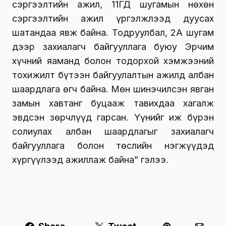
сэргээлтийн ажил, 11ГД шугамын нөхөн
сэргээлтийн ажил үргэлжлээд дуусах
шатандаа явж байна. Тодруулбал, 2А шугам
дээр захиалагч байгууллага буюу Эрчим
хүчний яаманд болон тодорхой хэмжээний
тохижилт бүтээн байгуулалтын ажилд албан
шаардлага өгч байна. Мөн шинэчилсэн явган
замын хавтанг буцааж тавихдаа хагалж
эвдсэн зөрчлүүд гарсан. Үүнийг иж бүрэн
солиулах албан шаардлагыг захиалагч
байгууллага болон төслийн нэгжүүдэд
хүргүүлээд ажиллаж байна” гэлээ.