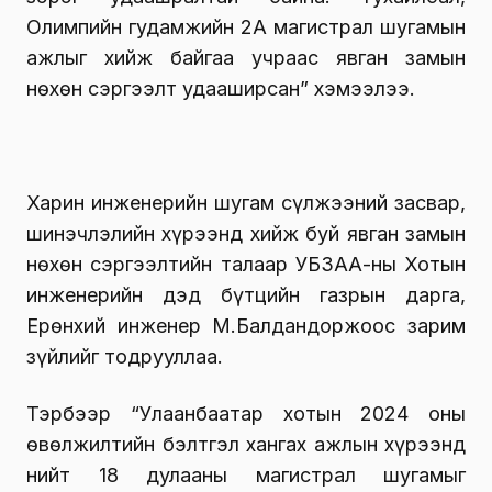
Олимпийн гудамжийн 2А магистрал шугамын
ажлыг хийж байгаа учраас явган замын
нөхөн сэргээлт удааширсан” хэмээлээ.
Харин инженерийн шугам сүлжээний засвар,
шинэчлэлийн хүрээнд хийж буй явган замын
нөхөн сэргээлтийн талаар УБЗАА-ны Хотын
инженерийн дэд бүтцийн газрын дарга,
Ерөнхий инженер М.Балдандоржоос зарим
зүйлийг тодрууллаа.
Тэрбээр “Улаанбаатар хотын 2024 оны
өвөлжилтийн бэлтгэл хангах ажлын хүрээнд
нийт 18 дулааны магистрал шугамыг