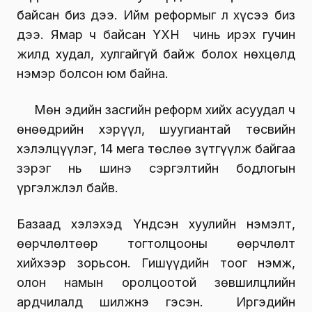
байсан биз дээ. Ийм реформыг л хүсээ биз
дээ. Ямар ч байсан ҮХНӨ чинь ирэх гучин
жилд худал, хулгайгүй байж болох нөхцөлд
нэмэр болсон юм байна.
Мөн эдийн засгийн реформ хийх асуудал ч
өнөөдрийн хэрүүл, шуугиантай төсвийн
хэлэлцүүлэг, 14 мега төслөө зүтгүүлж байгаа
зэрэг нь шинэ сэргэлтийн бодлогын
үргэлжлэл байв.
Базаад хэлэхэд Үндсэн хуулийн нэмэлт,
өөрчлөлтөөр тогтолцооны өөрчлөлт
хийхээр зорьсон. Гишүүдийн тоог нэмж,
олон намын оролцоотой зөвшилцлийн
ардчилалд шилжнэ гэсэн. Иргэдийн