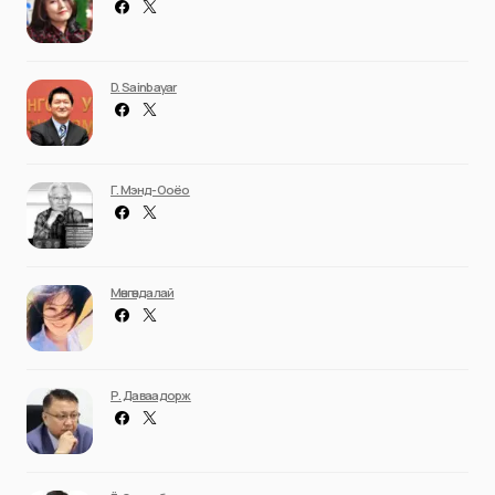
D. Sainbayar
Г. Мэнд-Ооёо
Мөнгөндалай
Р. Даваадорж