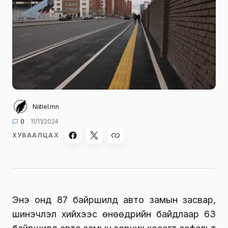
Niitlel.mn
0
11/11/2024
ХУВААЛЦАХ
Энэ онд 87 байршилд авто замын засвар,
шинэчлэл хийхээс өнөөдрийн байдлаар 63