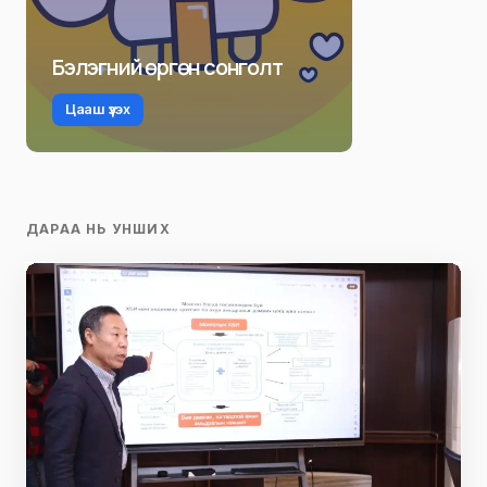
Бэлэгний өргөн сонголт
Цааш үзэх
ДАРАА НЬ УНШИХ