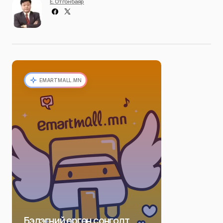
Ё. Отгонбаяр
EMARTMALL.MN
Бэлэгний өргөн сонголт