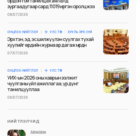
ордонтой танилцах аялалд
зургаадугаар сард 11019 иргэн оролцжээ
08/07/2026
Сэтгэгдэл
*
ОНЦЛОХ НИЙТЛЭЛ
УЛС ТӨР
ХУУЛЬ ЭРХ ЗҮЙ
Эрхтэн, эд, эс шилжүүлэн суулгах тухай
хуулийг ердийн журмаар дагаж мөрдөнө
07/07/2026
Save my name and e-mail in this browser for the next
time I comment.
ОНЦЛОХ НИЙТЛЭЛ
УЛС ТӨР
Илгээх
УИХ-ын 2026 оны хаврын ээлжит
чуулганы үйл ажиллагаа, үр дүнг
танилцууллаа
06/07/2026
НИЙТЛЭЛЧИД
Adiya Idea