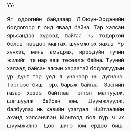
үү.
Яг одоогийн байдлаар Л.Оюун-Эрдэнийн
бодлогоор л бид яваад байна. Тэр хэлсэн
ярьсандаа хүрээд байгаа нь тодорхой
болов. Өнөөдөр магтах, шүүмжлэх яахав. Үр
хүүхэд минь амьдрах, ирээдүйн гучин
жилийг та нар яаж төсөөлж байна. Түүний
хэлээд байсан алсын хараатай бодлогуудын
үр дүнг тэр үед л үнэнээр нь дүгнэнэ.
Тэрнээс биш эрх барьж байгаа Засгийн
газар хэзээ байтлаа тэгтэл магтуулж,
шагшуулж байсан юм. Шүүмжлүүлж,
балбуулах нь хэвийн үзэгдэл. Нийтлэлийн
эхэнд хэлсэнчлэн Монголд бол бүр ч их
шүүмжилнэ. Цоо шинэ юм ердөө биш.