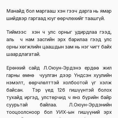
Манайд бол маргааш хэн гээч дарга нь ямар
шийдвэр гаргаад юуг өөрчлөхийг таашгүй.
Тиймээс хэн ч улс орныг удирдлаа гээд,
аль ч нам засгийн эрх барилаа гээд улс
орны хөгжлийн цаашдын зам нь нэг чигт байх
шаардлагатай.
Ерөнхий сайд Л.Оюун-Эрдэнэ ердөө жил
гарны өмнө чуулган дээр Үндсэн хуулийн
нэмэлт, өөрчлөлттэй холбоотой үг хэлж
байсан. Тэр үед 126 гишүүнтэй болох
тухайд иргэд, улстөрчид ч янз бүрийн байр
суурьтай байлаа. Л.Оюун-Эрдэнийн
тооцоолсноор бол УИХ-ын гишүүний эрх