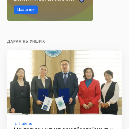
Цааш үзэх
ДАРАА НЬ УНШИХ
НИЙГЭМ