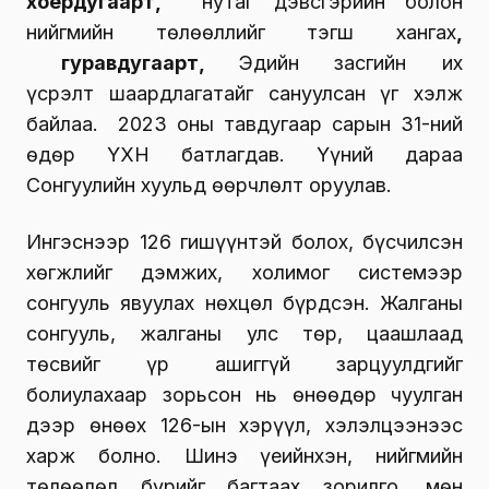
хоёрдугаарт,
нутаг дэвсгэрийн болон
нийгмийн төлөөллийг тэгш хангах
,
г
уравдугаарт,
Эдийн засгийн их
үсрэлт шаардлагатайг сануулсан үг хэлж
байлаа. 2023 оны тавдугаар сарын 31-ний
өдөр ҮХНӨ батлагдав. Үүний дараа
Сонгуулийн хуульд өөрчлөлт оруулав.
Ингэснээр 126 гишүүнтэй болох, бүсчилсэн
хөгжлийг дэмжих, холимог системээр
сонгууль явуулах нөхцөл бүрдсэн. Жалганы
сонгууль, жалганы улс төр, цаашлаад
төсвийг үр ашиггүй зарцуулдгийг
болиулахаар зорьсон нь өнөөдөр чуулган
дээр өнөөх 126-ын хэрүүл, хэлэлцээнээс
харж болно. Шинэ үеийнхэн, нийгмийн
төлөөлөл бүрийг багтаах зорилго, мөн