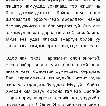
жишгээ намуудад уриалаад тэр жишиг нь
бас дэмжигдчихэж байгаа юм. Өөрөө
жагсаалтад орохгүйгээр өрсөлдөж, намаа
бас ялуулчихсан нь бол маргаангүй. Энэ мэт
алхамууд нь хэд дараалан эрх барьж байгаа
МАН энэ удаа ялахад амаргүй болов уу
гэсэн ажиглагчдын эргэлзээнд цэг тавьсан.
Одоо яая гэхэв. Парламент олон өнгөтэй,
олон салбар, олон намын төлөөлөлтэй, олон
янзын үзэл бодолтой хүмүүсээс бүрдлээ.
Бас парламентын гишүүдийн ихэнх хувь
шинэ улстөрчдөөс бүрдлээ. Муугүй л байна.
Хүссэн юм хүзүү орооно гэгчээр Засгийн
газрын оруулж ирсэн төсвийг өөд уруугүй л
шүүмжиллээ. Л.Оюун-Эрдэнийн хүсэл ийм л