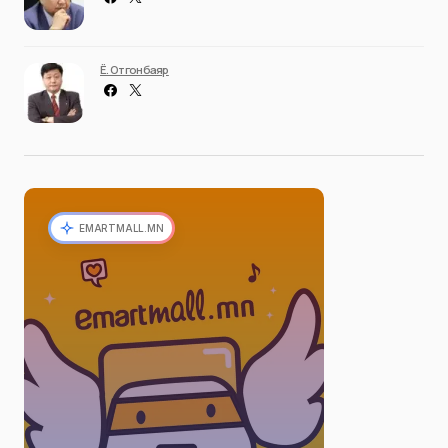
Ё. Отгонбаяр
EMARTMALL.MN