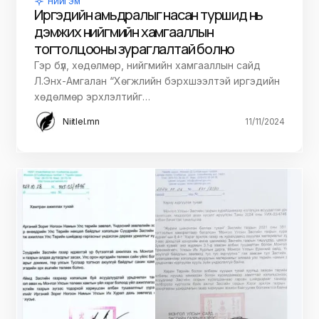
НИЙГЭМ
Иргэдийн амьдралыг насан туршид нь
дэмжих нийгмийн хамгааллын
тогтолцооны зураглалтай болно
Гэр бүл, хөдөлмөр, нийгмийн хамгааллын сайд
Л.Энх-Амгалан “Хөгжлийн бэрхшээлтэй иргэдийн
хөдөлмөр эрхлэлтийг…
Niitlel.mn
11/11/2024