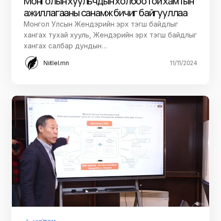
Монголын хуульчдын холбоотой хамтын
ажиллагааны санамж бичиг байгууллаа
Монгол Улсын Жендэрийн эрх тэгш байдлыг
хангах тухай хууль, Жендэрийн эрх тэгш байдлыг
хангах салбар дундын…
Niitlel.mn
11/11/2024