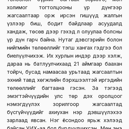
холимог тогтолцооны үр дүнгээр
жагсаалтаар орж ирсэн гишүүд жалгын
үзлээр биш, бодит байдлаар асуудалд
хандаж, төсөв дээр гэхэд л олуулаа болсны
үр дүн гарч байна. Нутаг дэвсгэрийн болон
нийгмийн төлөөллийг тэгш хангах гэдгээ бол
биелүүлчихэж. Их хурлын индэр дээр хэлж,
дараа нь батлуулчихаад 21 аймгаар баахан
тойрч, бусад намаасаа урьтаад жагсаалтын
эхний тавд хөгжлийн бэрхшээлтэй иргэдийн
төлөөллийг багтаана гэсэн. За тэгээд
эмэгтэйчүүдийн улс төр дэх оролцоог
нэмэгдүүлэх зорилгоор жагсаалтад
бүсгүйчүүдийг ахиухан нэр дэвшүүлэхээ
зарлаад явсан. Нэг ёсондоо ярьж хэлээд
байсан УИХ-аа бол бүрдүүлчихсэн. Мөн энэ