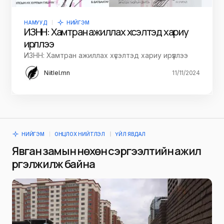
НАМУУД
НИЙГЭМ
ИЗНН: Хамтран ажиллах хүсэлтэд хариу
ирүүллээ
ИЗНН: Хамтран ажиллах хүсэлтэд хариу ирүүллээ
Niitlel.mn
11/11/2024
НИЙГЭМ
ОНЦЛОХ НИЙТЛЭЛ
ҮЙЛ ЯВДАЛ
Явган замын нөхөн сэргээлтийн ажил
үргэлжилж байна