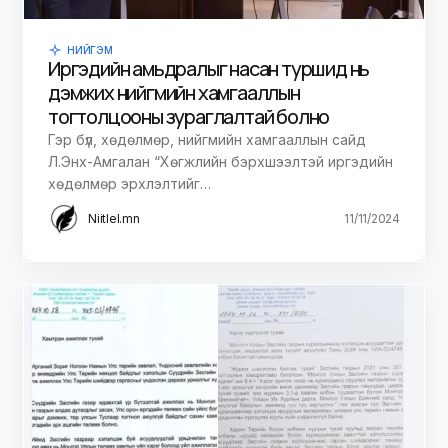
НИЙГЭМ
Иргэдийн амьдралыг насан туршид нь
дэмжих нийгмийн хамгааллын
тогтолцооны зураглалтай болно
Гэр бүл, хөдөлмөр, нийгмийн хамгааллын сайд
Л.Энх-Амгалан “Хөгжлийн бэрхшээлтэй иргэдийн
хөдөлмөр эрхлэлтийг…
Niitlel.mn
11/11/2024