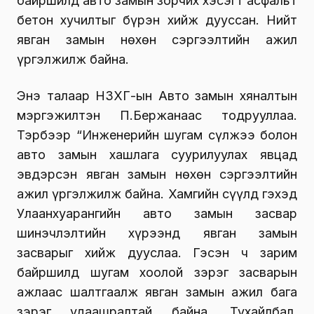
байршилд авто замын зорчих хэсэгт асфальт
бетон хучилтыг бүрэн хийж дууссан. Нийт
явган замын нөхөн сэргээлтийн ажил
үргэлжилж байна.
Энэ талаар НЗХГ-ын Авто замын хяналтын
мэргэжилтэн П.Бержанаас тодрууллаа.
Тэрбээр “Инженерийн шугам сүлжээ болон
авто замын хашлага суурилуулах явцад
эвдэрсэн явган замын нөхөн сэргээлтийн
ажил үргэлжилж байна. Хамгийн сүүлд гэхэд
Улаанхуарангийн авто замын засвар
шинэчлэлтийн хүрээнд явган замын
засварыг хийж дууслаа. Гэсэн ч зарим
байршилд шугам хоолой зэрэг засварын
ажлаас шалтгаалж явган замын ажил бага
зэрэг удаашралтай байна. Тухайлбал,