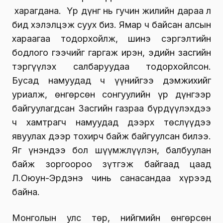
харагдана. Үр дүнг нь гучин жилийн дараа л
бид хэлэлцэж суух биз. Ямар ч байсан алсын
хараагаа тодорхойлж, шинэ сэргэлтийн
бодлого гээчийг гаргаж ирэн, эдийн засгийн
тэргүүлэх салбаруудаа тодорхойлсон.
Бусад намуудад ч үүнийгээ дэмжихийг
уриалж, өнгөрсөн сонгуулийн үр дүнгээр
байгуулагдсан Засгийн газраа бүрдүүлэхдээ
ч хамтрагч намуудад дээрх төслүүдээ
явуулах дээр тохирч байж байгуулсан билээ.
Яг үнэндээ бол шүүмжлүүлэн, балбуулан
байж зоргоороо зүтгэж байгаад цаад
Л.Оюун-Эрдэнэ чинь санасандаа хүрээд
байна.
Монголын улс төр, нийгмийн өнгөрсөн