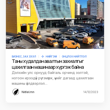
БИЗНЕС, ЗАХ ЗЭЭЛ
НИЙГЭМ
ОНЦЛОХ НИЙТЛЭЛ
Таны худалдан авалтын захиалгыг
цахилгаан машинаар хүргэж байна
Дэлхийн улс орнууд байгаль орчинд ээлтэй,
ногоон ирээдүй рүү тэмүүлж, үүнийг дагаад цахилгаан
машины үйлдвэрлэл…
Niitlel.mn
14/12/2023