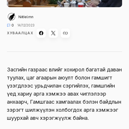
Niitlel.mn
0
14/12/2023
ХУВААЛЦАХ
Засгийн газраас өвлийг хохирол багатай даван
туулах, цаг агаарын аюулт болон гамшигт
үзэгдлээс урьдчилан сэргийлэх, гамшгийн
үед хариу арга хэмжээ авах чиглэлээр
анхаарч, Гамшгаас хамгаалах бэлэн байдлын
зэрэгт шилжүүлэн холбогдох арга хэмжээг
шуурхай авч хэрэгжүүлж байна.