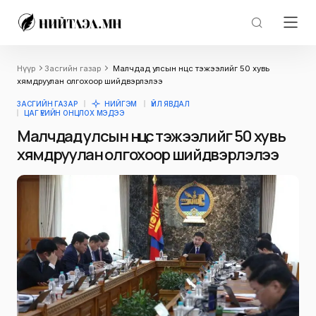
Нүүр
Засгийн газар
Малчдад улсын нөөцөөс тэжээлийг 50 хувь
хямдруулан олгохоор шийдвэрлэлээ
ЗАСГИЙН ГАЗАР
НИЙГЭМ
ҮЙЛ ЯВДАЛ
ЦАГ ҮЕИЙН ОНЦЛОХ МЭДЭЭ
Малчдад улсын нөөцөөс тэжээлийг 50 хувь
хямдруулан олгохоор шийдвэрлэлээ