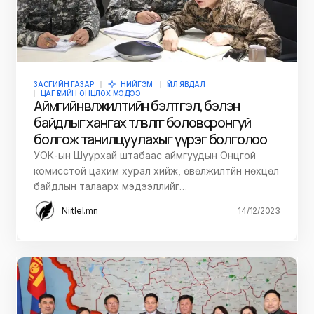
ЗАСГИЙН ГАЗАР
НИЙГЭМ
ҮЙЛ ЯВДАЛ
ЦАГ ҮЕИЙН ОНЦЛОХ МЭДЭЭ
Аймгийн өвөлжилтийн бэлтгэл, бэлэн
байдлыг хангах төлөвлөгөөг боловсронгуй
болгож танилцуулахыг үүрэг болголоо
УОК-ын Шуурхай штабаас аймгуудын Онцгой
комисстой цахим хурал хийж, өвөлжилтйн нөхцөл
байдлын талаарх мэдээллийг…
Niitlel.mn
14/12/2023