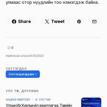
улмаас отор нүүдлийн тоо нэмэгдэж байна.
Share
Tweet
0
Нийтлэсэн огноо
14/12/2023
СЭТГЭГДЭЛ
Сэтгэгдэл үлдээх
УЛС ТӨР, ДУУЛИАН
Таны имэйл хаягийг нийтлэхгүй.
ОНЦЛОХ НИЙТЛЭЛ
УЛС ТӨР
Шаардлагатай талбаруудыг
*
гэж
Улсын Их Хурлын үйл ажиллагаа, Төрийн