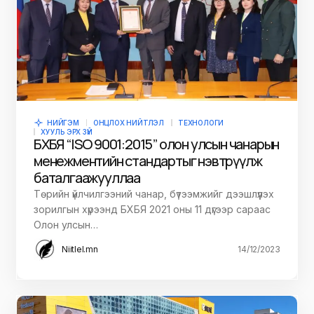
НИЙГЭМ
ОНЦЛОХ НИЙТЛЭЛ
ТЕХНОЛОГИ
ХУУЛЬ ЭРХ ЗҮЙ
БХБЯ “ISO 9001:2015” олон улсын чанарын
менежментийн стандартыг нэвтрүүлж
баталгаажууллаа
Төрийн үйлчилгээний чанар, бүтээмжийг дээшлүүлэх
зорилгын хүрээнд БХБЯ 2021 оны 11 дүгээр сараас
Олон улсын…
Niitlel.mn
14/12/2023