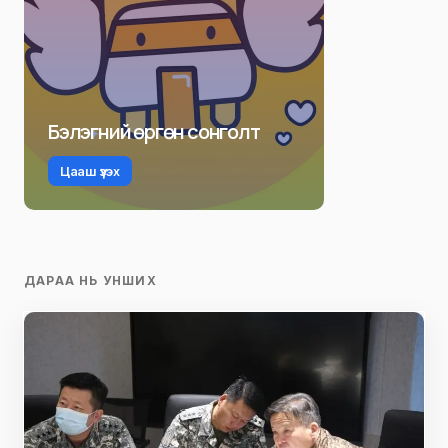
Бэлэгний өргөн сонголт
Цааш үзэх
ДАРАА НЬ УНШИХ