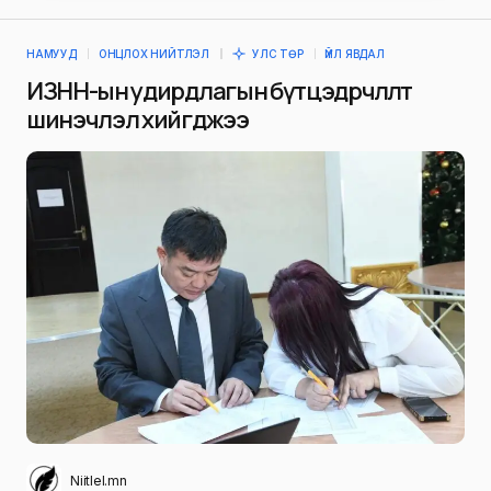
НАМУУД
ОНЦЛОХ НИЙТЛЭЛ
УЛС ТӨР
ҮЙЛ ЯВДАЛ
ИЗНН-ын удирдлагын бүтцэд өөрчлөлт
шинэчлэл хийгджээ
Niitlel.mn