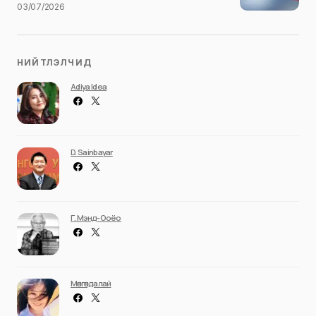
03/07/2026
НИЙТЛЭЛЧИД
Adiya Idea
D. Sainbayar
Г. Мэнд-Ооёо
Мөнгөндалай