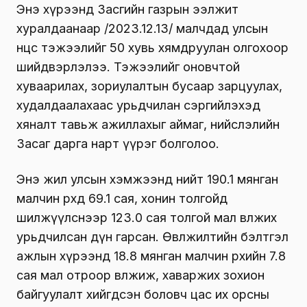
Энэ хүрээнд Засгийн газрын ээлжит
хуралдаанаар /2023.12.13/ малчдад улсын
нөөцөөс тэжээлийг 50 хувь хямдруулан олгохоор
шийдвэрлэлээ. Тэжээлийг оновчтой
хуваарилах, зориулалтын бусаар зарцуулах,
худалдаалахаас урьдчилан сэргийлэхэд
хяналт тавьж ажиллахыг аймаг, нийслэлийн
Засаг дарга нарт үүрэг болголоо.
Энэ жил улсын хэмжээнд нийт 190.1 мянган
малчин өрхөд 69.1 сая, хонин толгойд
шилжүүлснээр 123.0 сая толгой мал өвөлжих
урьдчилсан дүн гарсан. Өвөлжилтийн бэлтгэл
ажлын хүрээнд 18.8 мянган малчин өрхийн 7.8
сая мал отроор өвөлжиж, хаваржих зохион
байгуулалт хийгдсэн боловч цас их орсны