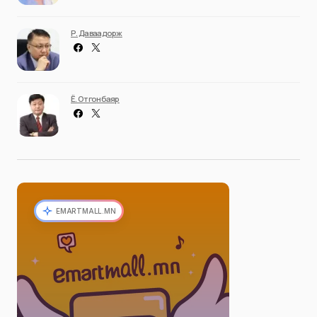
Р. Даваадорж
Ё. Отгонбаяр
EMARTMALL.MN