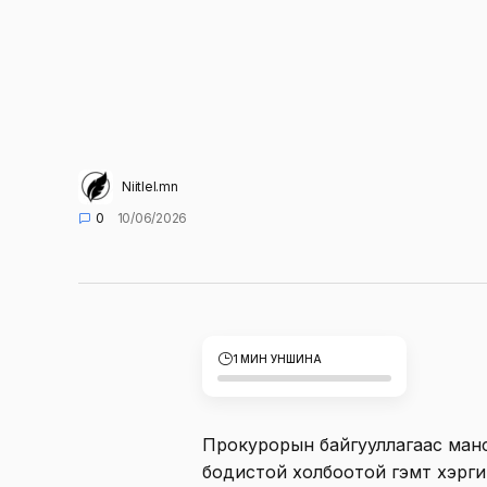
Niitlel.mn
0
10/06/2026
1 МИН УНШИНА
Прокурорын байгууллагаас мансуу
бодистой холбоотой гэмт хэрг