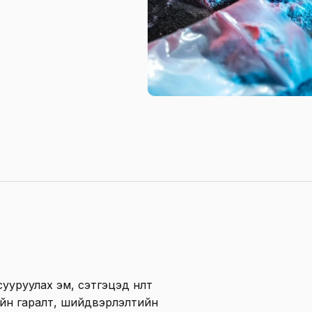
руулах эм, сэтгэцэд нөлөөт
ийн гаралт, шийдвэрлэлтийн