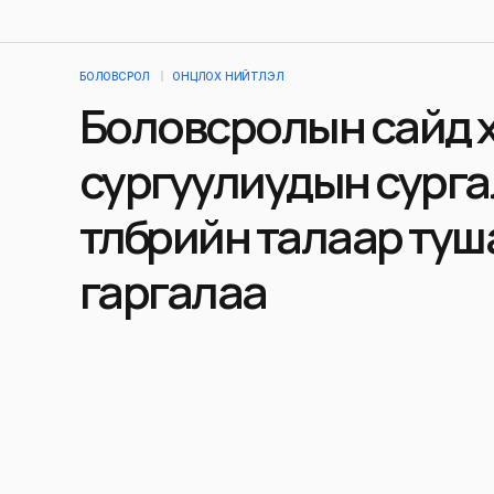
БОЛОВСРОЛ
ОНЦЛОХ НИЙТЛЭЛ
Боловсролын сайд 
сургуулиудын сург
төлбөрийн талаар ту
гаргалаа