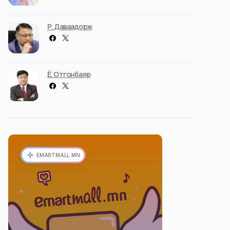
Р. Даваадорж
Ё. Отгонбаяр
EMARTMALL.MN