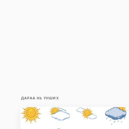
Сэтгэгдэл
*
Save my name and e-mail in this br
time I comment.
Илгээх
ДАРАА НЬ УНШИХ