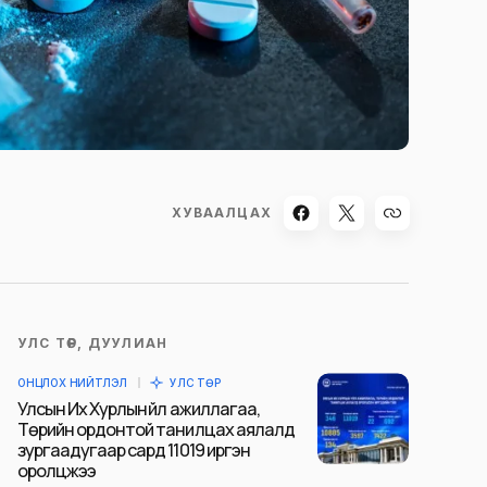
ХУВААЛЦАХ
УЛС ТӨР, ДУУЛИАН
ОНЦЛОХ НИЙТЛЭЛ
УЛС ТӨР
Улсын Их Хурлын үйл ажиллагаа,
Төрийн ордонтой танилцах аялалд
зургаадугаар сард 11019 иргэн
оролцжээ