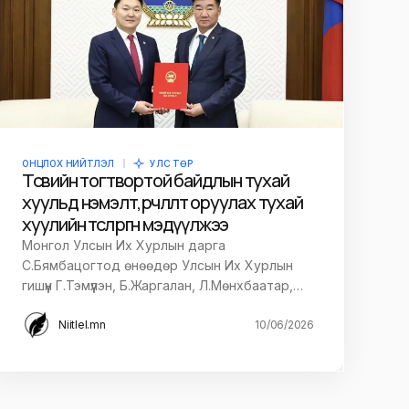
ОНЦЛОХ НИЙТЛЭЛ
УЛС ТӨР
Төсвийн тогтвортой байдлын тухай
хуульд нэмэлт, өөрчлөлт оруулах тухай
хуулийн төсөл өргөн мэдүүлжээ
Монгол Улсын Их Хурлын дарга
С.Бямбацогтод өнөөдөр Улсын Их Хурлын
гишүүн Г.Тэмүүлэн, Б.Жаргалан, Л.Мөнхбаатар,…
Niitlel.mn
10/06/2026