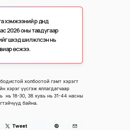
 хэмжээний үр дүнд
ас 2026 оны тавдугаар
г шүүхэд шилжүүлсэн нь
увиар өсжээ.
т бодистой холбоотой гэмт хэрэгт
йн хэрэг үүсгэж яллагдагчаар
 нь 18-30, 38 хувь нь 31-44 насны
эгтэйчүүд байна.
Tweet