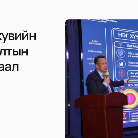
хувийн
алтын
шаал