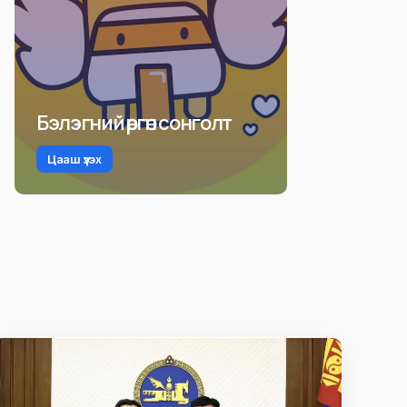
Бэлэгний өргөн сонголт
Цааш үзэх