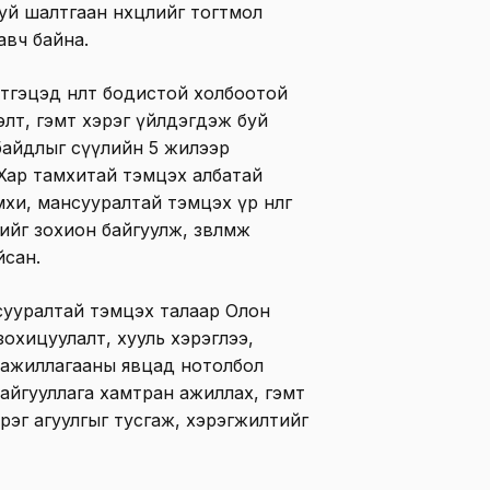
уй шалтгаан нөхцөлийг тогтмол
авч байна.
тгэцэд нөлөөт бодистой холбоотой
элт, гэмт хэрэг үйлдэгдэж буй
 байдлыг сүүлийн 5 жилээр
 Хар тамхитай тэмцэх албатай
и, мансууралтай тэмцэх үр нөлөөг
йг зохион байгуулж, зөвлөмж
йсан.
нсууралтай тэмцэх талаар Олон
зохицуулалт, хууль хэрэглээ,
х ажиллагааны явцад нотолбол
 байгууллага хамтран ажиллах, гэмт
рэг агуулгыг тусгаж, хэрэгжилтийг