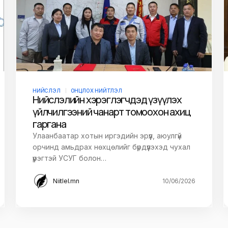
НИЙСЛЭЛ
ОНЦЛОХ НИЙТЛЭЛ
Нийслэлийн хэрэглэгчдэд үзүүлэх
үйлчилгээний чанарт томоохон ахиц
гаргана
Улаанбаатар хотын иргэдийн эрүүл, аюулгүй
орчинд амьдрах нөхцөлийг бүрдүүлэхэд чухал
үүрэгтэй УСУГ болон…
Niitlel.mn
10/06/2026