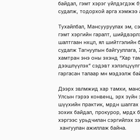
байдал, гэмт хэрэг үйлдэгдэж б
судалж, тодорхой арга хэмжээ 
Тухайлбал, Мансууруулах эм, сэ
гэмт хэргийн гаралт, шийдвэрл
шалтгаан нөхцөл, ял шийтгэлийн
судалж Тагнуулын байгууллага,
хамтран энэ оны эхэнд “Хар тамх
дээшлүүлэх” сэдэвт хэлэлцүүлги
гаргасан талаар өмнө мэдээлж ба
Дээрх зөвлөмжид хар тамхи, ма
Улсын гэрээ конвенц, эрх зүйн 
шүүхийн практик, мөрдөн шалга
зохих байдал, прокурор, мөрдөх
хэргээс урьдчилан сэргийлэх зэ
хангуулан ажиллаж байна.