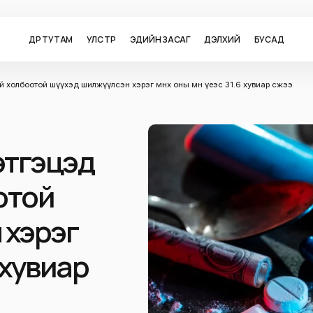
ӨДӨР ТУТАМ
УЛС ТӨР
ЭДИЙН ЗАСАГ
ДЭЛХИЙ
БУСАД
ой холбоотой шүүхэд шилжүүлсэн хэрэг өмнөх оны мөн үеэс 31.6 хувиар өсжээ
этгэцэд
оотой
 хэрэг
6 хувиар