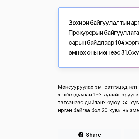
Зохион байгуулалтын арга
Прокурорын байгууллага
сарын байдлаар 104 хэргий
өмнөх оны мөн үеэс 31.6 х
Мансууруулах эм, сэтгэцэд нөлөө
холбогдуулан 193 хүнийг эрүүги
татсанаас дийлэнх буюу 55 хувь
иргэн байгаа бол 20 хувь нь эм
Share