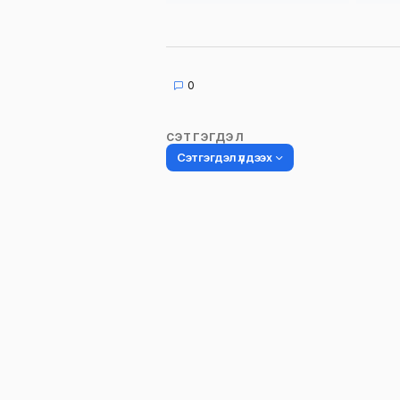
0
СЭТГЭГДЭЛ
Сэтгэгдэл үлдээх
Таны имэйл хаягийг нийтлэхгүй.
Шаардлагатай талбаруудыг
*
гэ
тэмдэглэсэн
Name
*