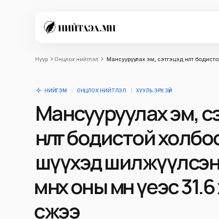
Нүүр
Онцлох нийтлэл
Мансууруулах эм, сэтгэцэд нөлөөт бодист
НИЙГЭМ
ОНЦЛОХ НИЙТЛЭЛ
ХУУЛЬ ЭРХ ЗҮЙ
Мансууруулах эм, с
нөлөөт бодистой холб
шүүхэд шилжүүлсэн
өмнөх оны мөн үеэс 31.
өсжээ