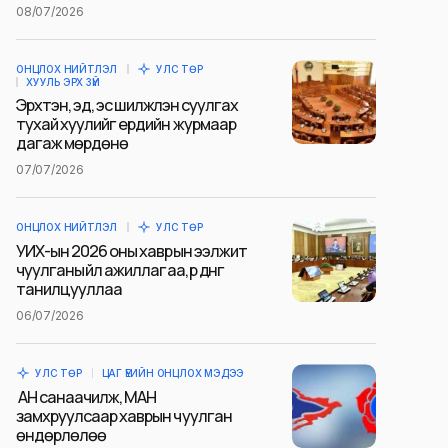
08/07/2026
ОНЦЛОХ НИЙТЛЭЛ
УЛС ТӨР
ХУУЛЬ ЭРХ ЗҮЙ
Эрхтэн, эд, эс шилжүүлэн суулгах
тухай хуулийг ердийн журмаар
дагаж мөрдөнө
07/07/2026
ОНЦЛОХ НИЙТЛЭЛ
УЛС ТӨР
УИХ-ын 2026 оны хаврын ээлжит
чуулганы үйл ажиллагаа, үр дүнг
танилцууллаа
06/07/2026
УЛС ТӨР
ЦАГ ҮЕИЙН ОНЦЛОХ МЭДЭЭ
АН санаачилж, МАН
замхруулсаар хаврын чуулган
өндөрлөлөө