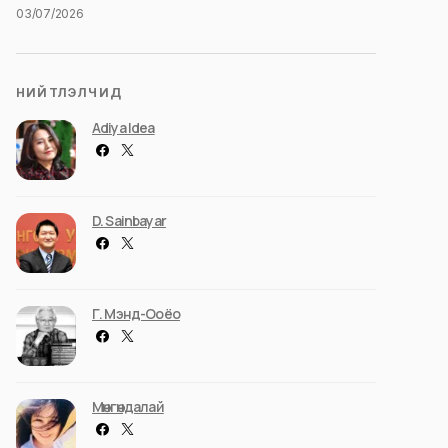
03/07/2026
НИЙТЛЭЛЧИД
Adiya Idea
D. Sainbayar
Г. Мэнд-Ооёо
Мөнгөндалай