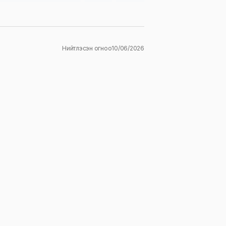
Нийтлэсэн огноо
10/06/2026
ж
E-mail
*