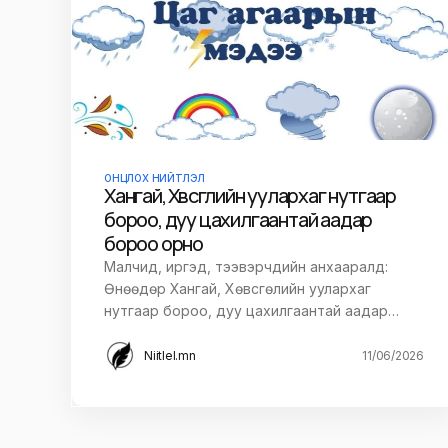
ОНЦЛОХ НИЙТЛЭЛ
Хангай, Хөвсгөлийн уулархаг нутгаар
бороо, дуу цахилгаантай аадар
бороо орно
Малчид, иргэд, тээвэрчдийн анхааралд:
Өнөөдөр Хангай, Хөвсгөлийн уулархаг
нутгаар бороо, дуу цахилгаантай аадар…
Niitlel.mn
11/06/2026