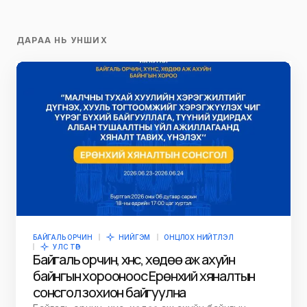
ДАРАА НЬ УНШИХ
БАЙГАЛЬ ОРЧИН
НИЙГЭМ
ОНЦЛОХ НИЙТЛЭЛ
УЛС ТӨР
Байгаль орчин, хүнс, хөдөө аж ахуйн
байнгын хорооноос Ерөнхий хяналтын
сонсгол зохион байгуулна