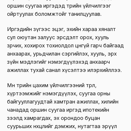
оршин суугаа иргэдэд төрийн үйлчилгээг
ойртуулах боломжтойг танилцуулав.
Иргэдийн зүгээс эцэг, эхийн хараа хяналт
сул оюутан залуус эрсдэлт орох, хууль
зөрчих, хохирох тохиолдол цөөнгүй гарч байгаад
анхаарах, урьдчилан сэргийлэх, хууль, эрх
зүйн мэдлэгийг нэмэгдүүлэхэд анхаарч
ажиллах тухай санал хүсэлтээ илэрхийллээ.
Мөн төрийн цахим үйлчилгээний төрөл,
хүртээмжийг нэмэгдүүлэх, суугаа орны
байгууллагуудтай хамтран ажиллах, хилийн
чанадад оршин суугаа иргэд ипотекийн
зээлд хамрагдах, эх орондоо буцан
суурьших нөхцөлийг дэмжих, нутагтаа эрүүл