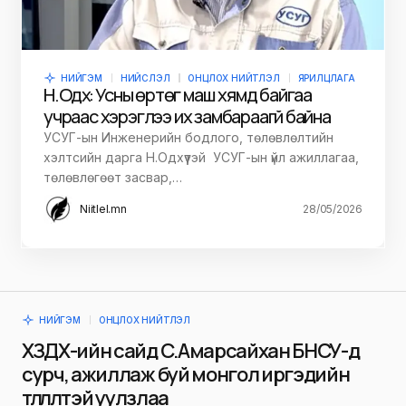
НИЙГЭМ
НИЙСЛЭЛ
ОНЦЛОХ НИЙТЛЭЛ
ЯРИЛЦЛАГА
Н.Одхүү: Усны өртөг маш хямд байгаа
учраас хэрэглээ их замбараагүй байна
УСУГ-ын Инженерийн бодлого, төлөвлөлтийн
хэлтсийн дарга Н.Одхүүтэй УСУГ-ын үйл ажиллагаа,
төлөвлөгөөт засвар,…
Niitlel.mn
28/05/2026
НИЙГЭМ
ОНЦЛОХ НИЙТЛЭЛ
ХЗДХ-ийн сайд С.Амарсайхан БНСУ-д
сурч, ажиллаж буй монгол иргэдийн
төлөөлөлтэй уулзлаа