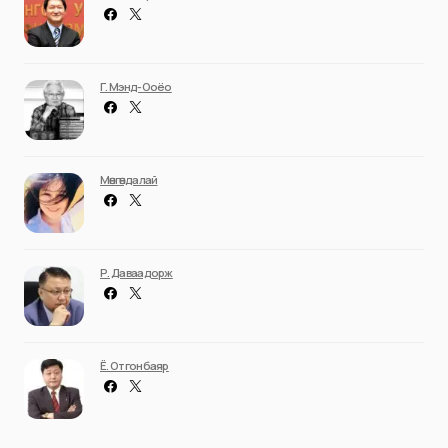
Г. Мэнд-Ооёо
Мөнгөндалай
Р. Даваадорж
Ё. Отгонбаяр