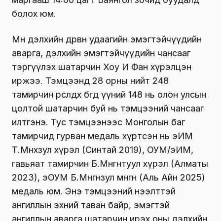
болох юм.
Мөн дэлхийн дөрвөн удаагийн эмэгтэйчүүдийн
аварга, дэлхийн эмэгтэйчүүдийн чансааг
тэргүүлэх шатарчин Хоу И Фан хүрэлцэн
иржээ. Тэмцээнд 28 орны нийт 248
тамирчин өрсөлдөх бөгөөд үүний 148 нь олон улсын
цолтой шатарчин буй нь тэмцээний чансааг
илтгэнэ. Тус тэмцээнээс Монголын баг
тамирчид гурван медаль хүртсэн нь эИМ
Т.Мөнхзул хүрэл (Синтай 2019), ОУМ/эИМ,
гавьяат тамирчин Б.Мөнгөнтуул хүрэл (Алматы
2023), эОУМ Б.Мөнгөнзул мөнгөн (Аль Айн 2025)
медаль юм. Энэ тэмцээний нээлттэй
ангиллын эхний таван байр, эмэгтэй
ангиллын аварга шатарчин ирэх оны дэлхийн