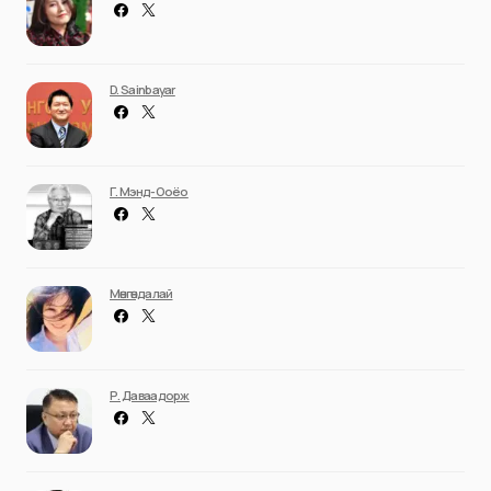
D. Sainbayar
Г. Мэнд-Ооёо
Мөнгөндалай
Р. Даваадорж