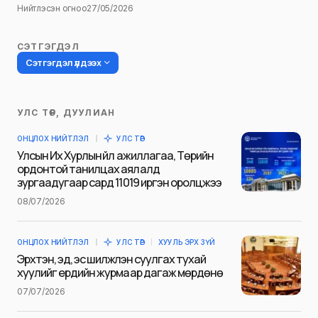
Нийтлэсэн огноо
27/05/2026
СЭТГЭГДЭЛ
Сэтгэгдэл үлдээх
УЛС ТӨР, ДУУЛИАН
Таны имэйл хаягийг нийтлэхгүй.
ОНЦЛОХ НИЙТЛЭЛ
УЛС ТӨР
Шаардлагатай талбаруудыг
*
гэж
Улсын Их Хурлын үйл ажиллагаа, Төрийн
тэмдэглэсэн
ордонтой танилцах аялалд
зургаадугаар сард 11019 иргэн оролцжээ
Name
*
08/07/2026
ОНЦЛОХ НИЙТЛЭЛ
УЛС ТӨР
ХУУЛЬ ЭРХ ЗҮЙ
E-mail
*
Эрхтэн, эд, эс шилжүүлэн суулгах тухай
хуулийг ердийн журмаар дагаж мөрдөнө
07/07/2026
Сэтгэгдэл
*