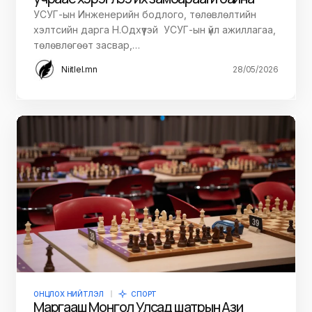
УСУГ-ын Инженерийн бодлого, төлөвлөлтийн
хэлтсийн дарга Н.Одхүүтэй УСУГ-ын үйл ажиллагаа,
төлөвлөгөөт засвар,…
Niitlel.mn
28/05/2026
ОНЦЛОХ НИЙТЛЭЛ
СПОРТ
Маргааш Монгол Улсад шатрын Ази