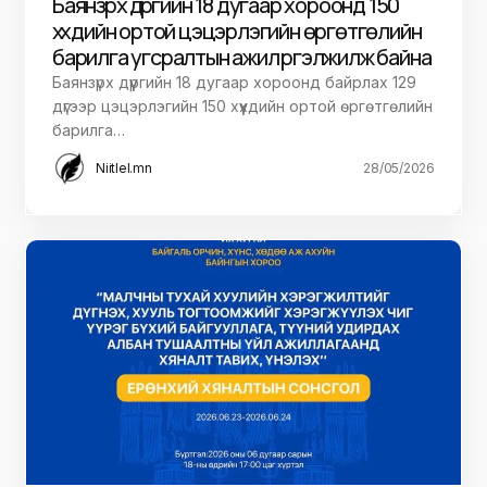
Баянзүрх дүүргийн 18 дугаар хороонд 150
хүүхдийн ортой цэцэрлэгийн өргөтгөлийн
барилга угсралтын ажил үргэлжилж байна
Баянзүрх дүүргийн 18 дугаар хороонд байрлах 129
дүгээр цэцэрлэгийн 150 хүүхдийн ортой өргөтгөлийн
барилга…
Niitlel.mn
28/05/2026