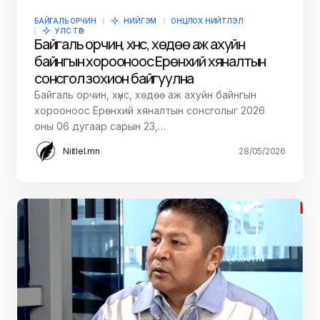
БАЙГАЛЬ ОРЧИН
НИЙГЭМ
ОНЦЛОХ НИЙТЛЭЛ
УЛС ТӨР
Байгаль орчин, хүнс, хөдөө аж ахуйн
байнгын хорооноос Ерөнхий хяналтын
сонсгол зохион байгуулна
Байгаль орчин, хүнс, хөдөө аж ахуйн байнгын
хорооноос Ерөнхий хяналтын сонсголыг 2026
оны 06 дугаар сарын 23,…
Niitlel.mn
28/05/2026