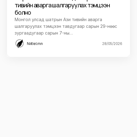
тивийн аварга шалгаруулах тэмцээн
болно
Монгол улсад шатрын Ази тивийн аварга
шалгаруулах тэмцээн тавдугаар сарын 29-нөөс
зургаадугаар сарын 7-ны…
Niitlel.mn
28/05/2026