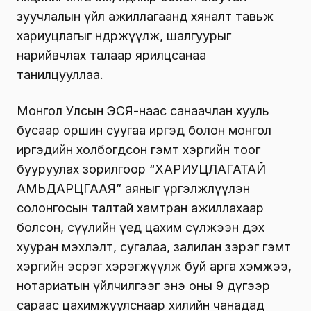
зуучлалын үйл ажиллагаанд хяналт тавьж
хариуцлагыг өндөржүүлж, шалгуурыг
нарийвчлах талаар ярилцсанаа
танилцууллаа.
Монгол Улсын ЭСЯ-наас санаачлан хууль
бусаар оршин суугаа иргэд болон монгол
иргэдийн холбогдсон гэмт хэргийн тоог
бууруулах зорилгоор “ХАРИУЦЛАГАТАЙ
АМЬДАРЦГААЯ” аяныг үргэлжлүүлэн
солонгосын талтай хамтран ажиллахаар
болсон, сүүлийн үед цахим сүлжээн дэх
хууран мэхлэлт, сугалаа, залилан зэрэг гэмт
хэргийн эсрэг хэрэгжүүлж буй арга хэмжээ,
нотариатын үйлчилгээг энэ оны 9 дүгээр
сараас цахимжуулснаар хилийн чанадад