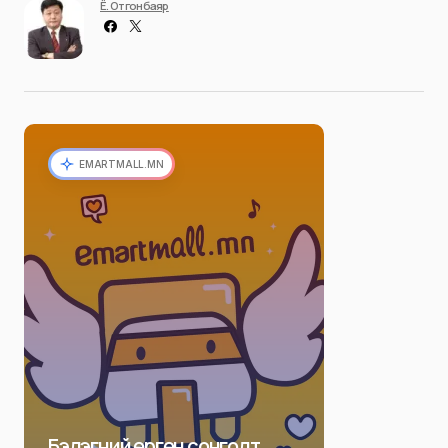
Ё. Отгонбаяр
EMARTMALL.MN
Бэлэгний өргөн сонголт