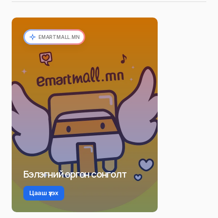
EMARTMALL.MN
Бэлэгний өргөн сонголт
Цааш үзэх