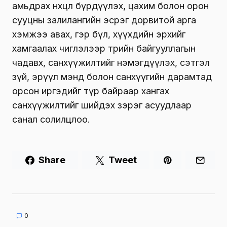
амьдрах нөхцөл бүрдүүлэх, цахим болон орон
сууцны залилангийн эсрэг дорвитой арга
хэмжээ авах, гэр бүл, хүүхдийн эрхийг
хамгаалах чиглэлээр төрийн байгууллагын
чадавх, санхүүжилтийг нэмэгдүүлэх, сэтгэл
зүй, эрүүл мэнд болон санхүүгийн дарамтад
орсон иргэдийг түр байраар хангах
санхүүжилтийг шийдэх зэрэг асуудлаар
санал солилцлоо.
Share
Tweet
0