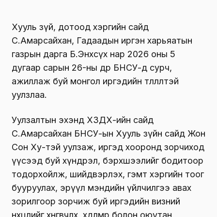
Хууль зүй, дотоод хэргийн сайд
С.Амарсайхан, Гадаадын иргэн харьяатын
газрын дарга Б.Энхсүх нар 2026 оны 5
дугаар сарын 26-ны өдөр БНСУ-д сурч,
ажиллаж буй монгол иргэдийн төлөөлөлтэй
уулзлаа.
Уулзалтын эхэнд ХЗДХ-ийн сайд
С.Амарсайхан БНСУ-ын Хууль зүйн сайд Жон
Сон Ху-тэй уулзаж, иргэд хооронд зорчиход
үүсээд буй хүндрэл, бэрхшээлийг бодитоор
тодорхойлж, шийдвэрлэх, гэмт хэргийн тоог
бууруулах, эрүүл мэндийн үйлчилгээ авах
зорилгоор зорчиж буй иргэдийн визний
нөхцөлийг хөнгөвчлөх, хөдөлмөр болон оюутан