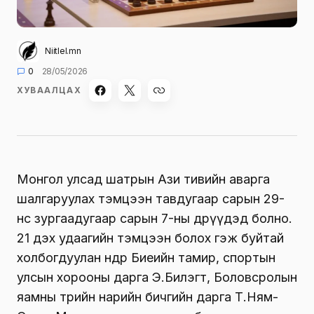
Niitlel.mn
0
28/05/2026
ХУВААЛЦАХ
Монгол улсад шатрын Ази тивийн аварга
шалгаруулах тэмцээн тавдугаар сарын 29-
нөөс зургаадугаар сарын 7-ны өдрүүдэд болно.
21 дэх удаагийн тэмцээн болох гэж буйтай
холбогдуулан өнөөдөр Биеийн тамир, спортын
улсын хорооны дарга Э.Билэгт, Боловсролын
яамны төрийн нарийн бичгийн дарга Т.Ням-