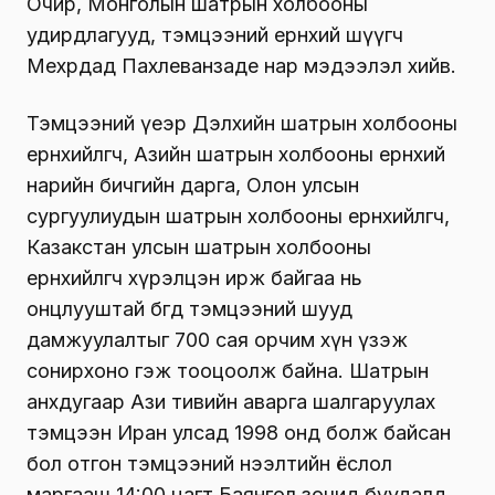
Очир, Монголын шатрын холбооны
удирдлагууд, тэмцээний ерөнхий шүүгч
Мехрдад Пахлеванзаде нар мэдээлэл хийв.
Тэмцээний үеэр Дэлхийн шатрын холбооны
ерөнхийлөгч, Азийн шатрын холбооны ерөнхий
нарийн бичгийн дарга, Олон улсын
сургуулиудын шатрын холбооны ерөнхийлөгч,
Казакстан улсын шатрын холбооны
ерөнхийлөгч хүрэлцэн ирж байгаа нь
онцлууштай бөгөөд тэмцээний шууд
дамжуулалтыг 700 сая орчим хүн үзэж
сонирхоно гэж тооцоолж байна. Шатрын
анхдугаар Ази тивийн аварга шалгаруулах
тэмцээн Иран улсад 1998 онд болж байсан
бол отгон тэмцээний нээлтийн ёслол
маргааш 14:00 цагт Баянгол зочид буудалд