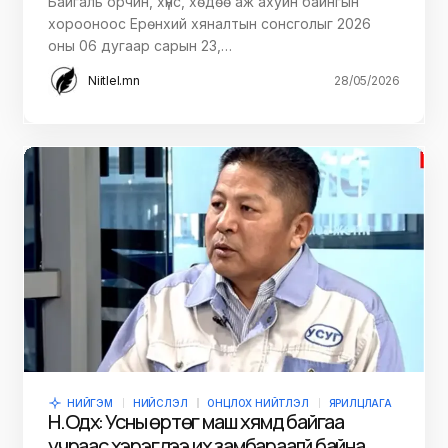
Байгаль орчин, хүнс, хөдөө аж ахуйн байнгын
хорооноос Ерөнхий хяналтын сонсголыг 2026
оны 06 дугаар сарын 23,…
Niitlel.mn
28/05/2026
НИЙГЭМ
НИЙСЛЭЛ
ОНЦЛОХ НИЙТЛЭЛ
ЯРИЛЦЛАГА
Н.Одхүү: Усны өртөг маш хямд байгаа
учраас хэрэглээ их замбараагүй байна