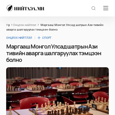
Нүүр
Онцлох нийтлэл
Маргааш Монгол Улсад шатрын Ази тивийн
аварга шалгаруулах тэмцээн болно
ОНЦЛОХ НИЙТЛЭЛ
СПОРТ
Маргааш Монгол Улсад шатрын Ази
тивийн аварга шалгаруулах тэмцээн
болно