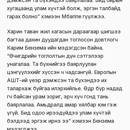
дэмжсэн та бүхэндээ баярлалаа. Бид ойрын
хугацаанд улам хүчтэй болж, эргэн талбайд
гарах болно” хэмээн Мбаппе өгүүлжээ.
Харин таван жил хагасын дараагаар шигшээ
багтаа дахин дуудагдан тоглосон довтлогч
Карим Бензема ийн мэдэгдсэн байна.
“Өчигдрийн тоглолтын дүн сэтгэлээр
унагалаа. Та бүхнийгээ баярлуулан
цэнгүүлэхийг хүссэн ч чадсангүй. Европын
АШТ-ий үеэр дэмжсэн та бүхэндээ их
талархаж буйгаа илэрхийлье. Өдөр бүр надад
өгч байсан урам зориг, эрч хүч өгсөнд тань
баярлалаа. Амьдралд амар хялбар юм гэж
үгүй. Бид одоо ирээдүйдээ улам хүчтэй
бэлдээд эргэж ирнэ ээ” хэмээн Бензема
мэдэгджээ.