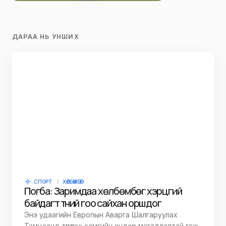
ДАРАА НЬ УНШИХ
СПОРТ
ХӨЛБӨМБӨГ
Погба: Заримдаа хөлбөмбөг хэрцгий
байдагт түүний гоо сайхан оршдог
Энэ удаагийн Европын Аварга Шалгаруулах
Тэмцээнд түрүүлэх хамгийн өндөр магадлалтай гэж