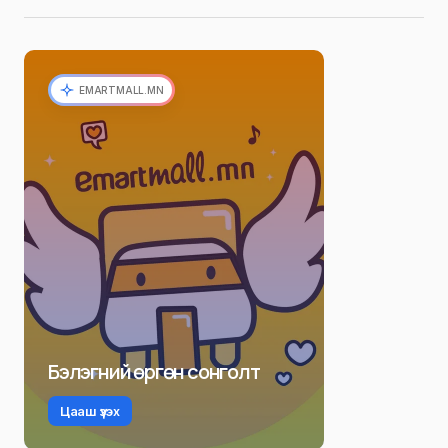
EMARTMALL.MN
Бэлэгний өргөн сонголт
Цааш үзэх