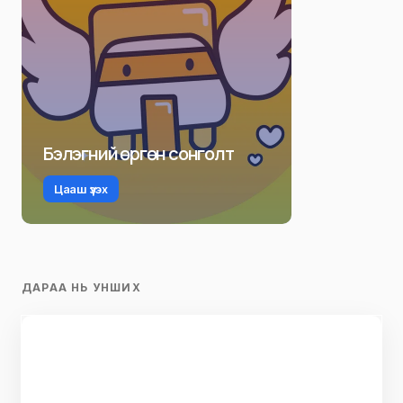
Бэлэгний өргөн сонголт
Цааш үзэх
ДАРАА НЬ УНШИХ