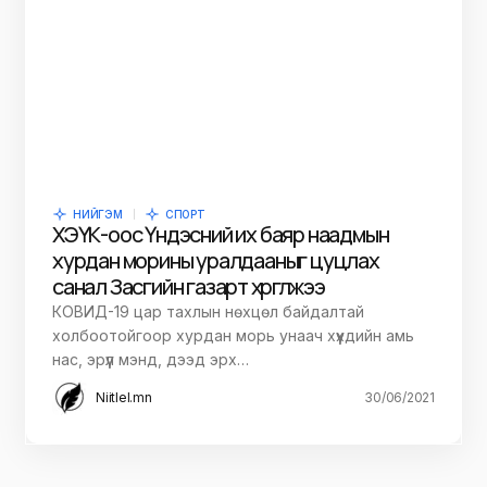
НИЙГЭМ
СПОРТ
ХЭҮК-оос Үндэсний их баяр наадмын
хурдан морины уралдааныг цуцлах
санал Засгийн газарт хүргүүлжээ
КОВИД-19 цар тахлын нөхцөл байдалтай
холбоотойгоор хурдан морь унаач хүүхдийн амь
нас, эрүүл мэнд, дээд эрх…
Niitlel.mn
30/06/2021