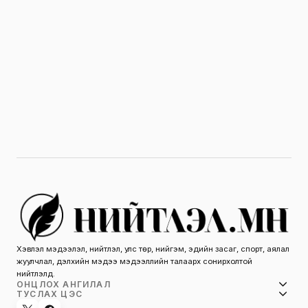
Хэвлэл мэдээлэл, нийтлэл, улс төр, нийгэм, эдийн засаг, спорт, аялал
жуулчлал, дэлхийн мэдээ мэдээллийн талаарх сонирхолтой
нийтлэлүүд.
ОНЦЛОХ АНГИЛАЛ
ТУСЛАХ ЦЭС