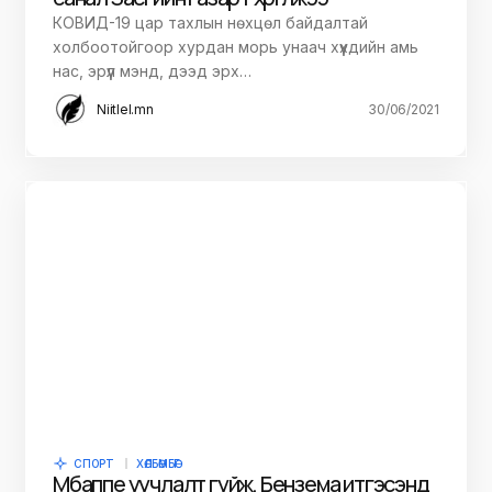
КОВИД-19 цар тахлын нөхцөл байдалтай
холбоотойгоор хурдан морь унаач хүүхдийн амь
нас, эрүүл мэнд, дээд эрх…
Niitlel.mn
30/06/2021
СПОРТ
ХӨЛБӨМБӨГ
Мбаппе уучлалт гуйж, Бензема итгэсэнд