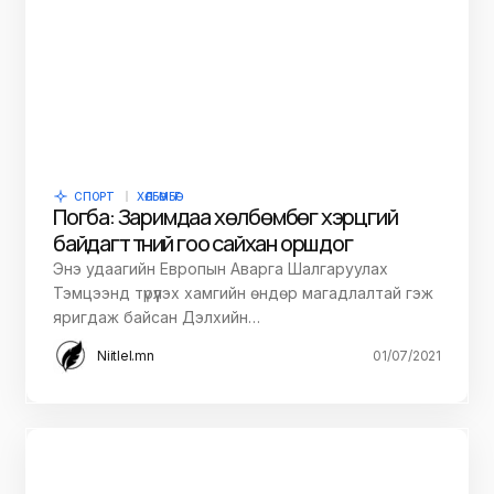
СПОРТ
ХӨЛБӨМБӨГ
Погба: Заримдаа хөлбөмбөг хэрцгий
байдагт түүний гоо сайхан оршдог
Энэ удаагийн Европын Аварга Шалгаруулах
Тэмцээнд түрүүлэх хамгийн өндөр магадлалтай гэж
яригдаж байсан Дэлхийн…
Niitlel.mn
01/07/2021