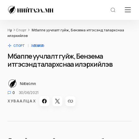
Нүүр
Спорт
Мбаппе уучлалт гуйж, Бензема итгэсэнд талархснаа
илэрхийлэв
СПОРТ
ХӨЛБӨМБӨГ
Мбаппе уучлалт гуйж, Бензема
итгэсэнд талархснаа илэрхийлэв
Niitlel.mn
0
30/06/2021
ХУВААЛЦАХ