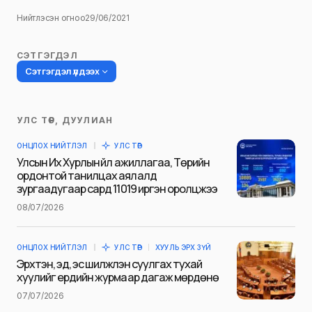
Нийтлэсэн огноо
29/06/2021
СЭТГЭГДЭЛ
Сэтгэгдэл үлдээх
УЛС ТӨР, ДУУЛИАН
Таны имэйл хаягийг нийтлэхгүй.
ОНЦЛОХ НИЙТЛЭЛ
УЛС ТӨР
Шаардлагатай талбаруудыг
*
гэж
Улсын Их Хурлын үйл ажиллагаа, Төрийн
тэмдэглэсэн
ордонтой танилцах аялалд
зургаадугаар сард 11019 иргэн оролцжээ
Name
*
08/07/2026
ОНЦЛОХ НИЙТЛЭЛ
УЛС ТӨР
ХУУЛЬ ЭРХ ЗҮЙ
E-mail
*
Эрхтэн, эд, эс шилжүүлэн суулгах тухай
хуулийг ердийн журмаар дагаж мөрдөнө
07/07/2026