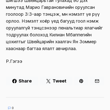
шигшээ Швейцарьтай тулахад 90 дэх
минутад Марио Гаврановичийн оруулсан
гоолоор 3:3-аар тэнцэж, мөн нэмэлт үе рүү
орлоо. Нэмэлт хоёр үед багууд гоол нэмж
оруулалгүй тэнцсэнээр пенальтиар ялагчийг
тодруулах болоход Килиан Мбаппегийн
цохилтыг Швейцарийн хаалгач Ян Зоммер
хааснаар багтаа ялалт авчирлаа.
Р.Гэгээ
Share
Tweet
0