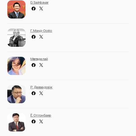
D. Sainbayar
Г. Мэнд-Ооёо
Мөнгөндалай
Р. Даваадорж
Ё. Отгонбаяр