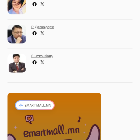
Р. Даваадорж
Ё. Отгонбаяр
EMARTMALL.MN