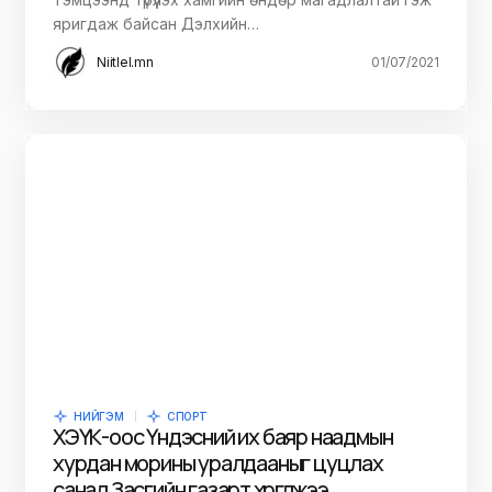
яригдаж байсан Дэлхийн…
Niitlel.mn
01/07/2021
НИЙГЭМ
СПОРТ
ХЭҮК-оос Үндэсний их баяр наадмын
хурдан морины уралдааныг цуцлах
санал Засгийн газарт хүргүүлжээ