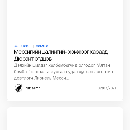
СПОРТ
ХӨЛБӨМБӨГ
Мессигийн цалингийн хэмжээг хараад
Дюрант эгдүүцэв
Дэлхийн шилдэг хөлбөмбөгчид олгодог “Алтан
бөмбөг” шагналыг зургаан удаа хүртсэн аргентин
довтлогч Лионель Месси…
Niitlel.mn
02/07/2021