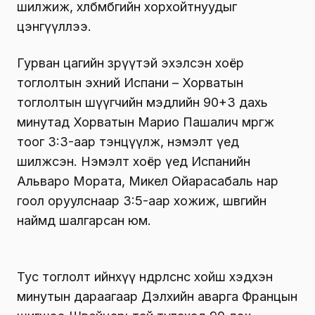
шилжиж, хөлбөмбөгийн хорхойтнуудыг
цэнгүүллээ.
Гурван цагийн зөрүүтэй эхэлсэн хоёр
тоглолтын эхний Испани – Хорватын
тоглолтын шүүгчийн мэдлийн 90+3 дахь
минутад Хорватын Марио Пашалич мөргөж
тоог 3:3-аар тэнцүүлж, нэмэлт үед
шилжсэн. Нэмэлт хоёр үед Испанийн
Альваро Мората, Микел Ойарасабаль нар
гоол оруулснаар 3:5-аар хожиж, шөвгийн
наймд шалгарсан юм.
Тус тоглолт ийнхүү өндөрлөснөөс хойш хэдхэн
минутын дараагаар Дэлхийн аварга Францын