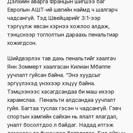
Дэлхийн аварга Францын шигшээ баг
Европын АШТ-ий шөвгийн наймд ч шалгарч
чадсангүй. Тэд Швейцарийг 3:1-ээр
тэргүүлж явсан хэрнээ хожлоо алдаж,
тэнцснээр тоглолтын дараахь пенальтиар
хожигдсон.
Шийдвэрлэх тав дахь пенальтийг хаалгач
Янн Зоммерт хаалгасан Килиан Мбаппе
уучлалт гуйсан байна. “Энэ хуудсыг
эргүүлэхэд үнэхээр хэцүү байна.
Тэмцээнээс хасагдсандаа би маш ихээр
харамслаа. Пенальти алдсандаа уучлалт
гуйя. Багтаа туслах гэсэн ч чадсангүй. Гэвч
спортын хамгийн сайхан нь ялалт ялагдал,
уналт босолтдоо л байдаг. Надад итгэж