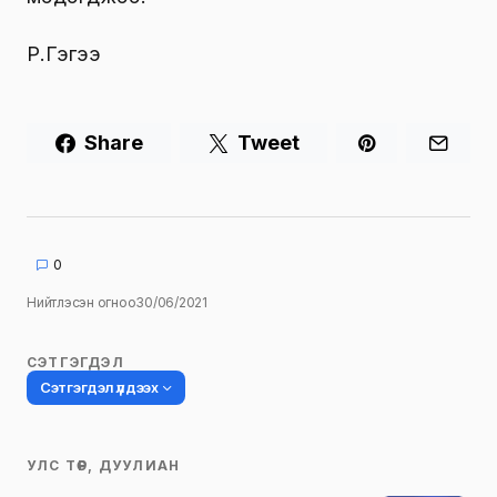
Р.Гэгээ
Share
Tweet
0
Нийтлэсэн огноо
30/06/2021
СЭТГЭГДЭЛ
Сэтгэгдэл үлдээх
УЛС ТӨР, ДУУЛИАН
Таны имэйл хаягийг нийтлэхгүй.