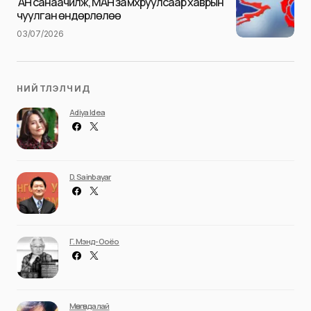
АН санаачилж, МАН замхруулсаар хаврын
чуулган өндөрлөлөө
03/07/2026
НИЙТЛЭЛЧИД
Adiya Idea
D. Sainbayar
Г. Мэнд-Ооёо
Мөнгөндалай