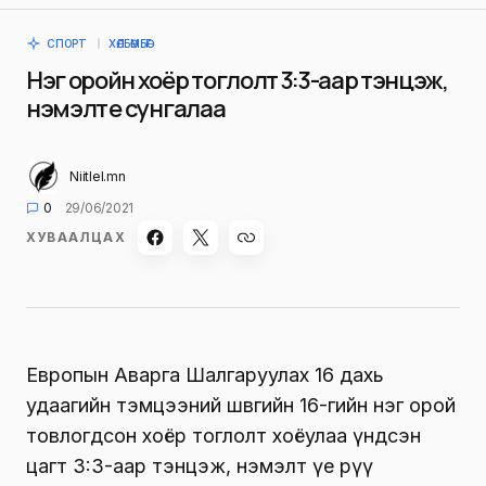
СПОРТ
ХӨЛБӨМБӨГ
Нэг оройн хоёр тоглолт 3:3-аар тэнцэж,
нэмэлт үе сунгалаа
Niitlel.mn
0
29/06/2021
ХУВААЛЦАХ
Европын Аварга Шалгаруулах 16 дахь
удаагийн тэмцээний шөвгийн 16-гийн нэг орой
товлогдсон хоёр тоглолт хоёулаа үндсэн
цагт 3:3-аар тэнцэж, нэмэлт үе рүү