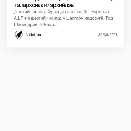
талархснаа илэрхийлэв
Дэлхийн аварга Францын шигшээ баг Европын
АШТ-ий шөвгийн наймд ч шалгарч чадсангүй. Тэд
Швейцарийг 3:1-ээр…
Niitlel.mn
30/06/2021