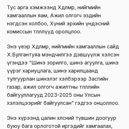
Тус арга хэмжээнд Хөдөлмөр, нийгмийн
хамгааллын яам, Ажил олгогч эздийн
нэгдсэн холбоо, Хүний эрхийн үндэсний
комиссын төлөөллүүд оролцлоо.
Энэ үеэр Хөдөлмөр, нийгмийн хамгааллын сайд
Х.Булгантуяа мэндчилгээ дэвшүүлж хэлсэн
үгэндээ “Шинэ зорилго, шинэ агуулга, шинэ
үүрэг хариуцлага, шинэ харилцаанд
тулгуурлан шинэлэг хэлбэрээр Засгийн
газар, ажил олгогч ажилтны төлөөллийн
байгууллагууд 2023-2025 оны Улсын
хэлэлцээрийг байгуулсан” гэдгээ онцоллоо.
Энэ хүрээнд цалин хөлсний түвшин доогуур
буюу бага орлоготой иргэдийг хамгаалах,