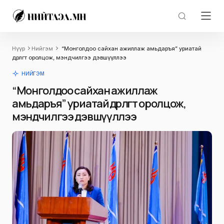
Нүүр
Нийгэм
“Монголдоо сайхан ажиллаж амьдаръя” уриатай
өдөрлөгт оролцож, мэндчилгээ дэвшүүллээ
НИЙГЭМ
“Монголдоо сайхан ажиллаж
амьдаръя” уриатай өдөрлөгт оролцож,
мэндчилгээ дэвшүүллээ