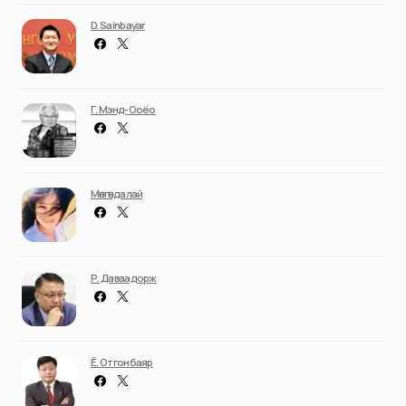
D. Sainbayar
Г. Мэнд-Ооёо
Мөнгөндалай
Р. Даваадорж
Ё. Отгонбаяр