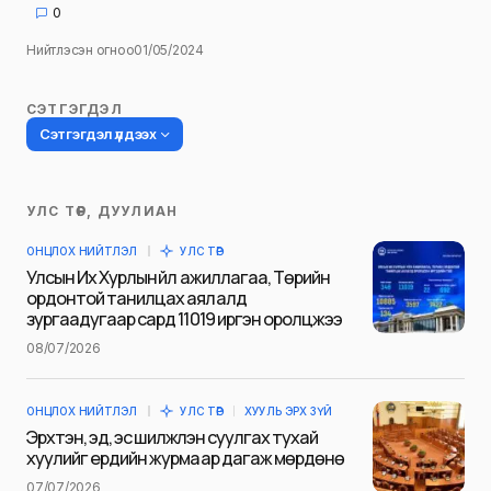
0
Нийтлэсэн огноо
01/05/2024
СЭТГЭГДЭЛ
Сэтгэгдэл үлдээх
УЛС ТӨР, ДУУЛИАН
Таны имэйл хаягийг нийтлэхгүй.
ОНЦЛОХ НИЙТЛЭЛ
УЛС ТӨР
Шаардлагатай талбаруудыг
*
гэж
Улсын Их Хурлын үйл ажиллагаа, Төрийн
тэмдэглэсэн
ордонтой танилцах аялалд
зургаадугаар сард 11019 иргэн оролцжээ
Name
*
08/07/2026
ОНЦЛОХ НИЙТЛЭЛ
УЛС ТӨР
ХУУЛЬ ЭРХ ЗҮЙ
E-mail
*
Эрхтэн, эд, эс шилжүүлэн суулгах тухай
хуулийг ердийн журмаар дагаж мөрдөнө
07/07/2026