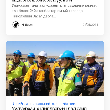
Уламжлалт анагаах ухааны элэг судлалын клиник
төв болон Ж.Хатанбаатар эмчийн талаар
Нийслэлийн Засаг дарга…
Niitlel.mn
01/05/2024
НИЙГЭМ
ОНЦЛОХ НИЙТЛЭЛ
ҮЙЛ ЯВДАЛ
Уул уурхай, хүнд үйлдвэрийн дэд сайд