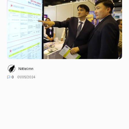
Niitlel.mn
0
01/05/2024
ХУВААЛЦАХ
Хөдөлмөр, нийгмийн хамгааллын яам, Хөдөлмөр,