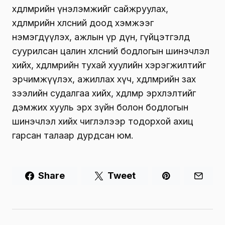
хөдөлмөрийн үнэлэмжийг сайжруулах,
хөдөлмөрийн хөлсний доод хэмжээг
нэмэгдүүлэх, ажлын үр дүн, гүйцэтгэлд
суурилсан цалин хөлсний бодлогын шинэчлэл
хийх, хөдөлмөрийн тухай хуулийн хэрэгжилтийг
эрчимжүүлэх, ажиллах хүч, хөдөлмөрийн зах
зээлийн судалгаа хийх, хөдөлмөр эрхлэлтийг
дэмжих хууль эрх зүйн болон бодлогын
шинэчлэл хийх чиглэлээр тодорхой ахиц
гарсан талаар дурдсан юм.
Share
Tweet