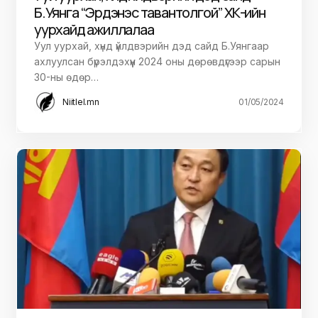
Б.Уянга “Эрдэнэс тавантолгой” ХК-ийн
уурхайд ажиллалаа
Уул уурхай, хүнд үйлдвэрийн дэд сайд Б.Уянгаар
ахлуулсан бүрэлдэхүүн 2024 оны дөрөвдүгээр сарын
30-ны өдөр…
Niitlel.mn
01/05/2024