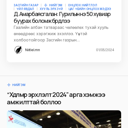
ЗАСГИЙН ГАЗАР
НИЙГЭМ
ОНЦЛОХ НИЙТЛЭЛ
ҮЙЛ ЯВДАЛ
ХУУЛЬ ЭРХ ЗҮЙ
ЦАГ ҮЕИЙН ОНЦЛОХ МЭДЭЭ
Д.Амарбаясгалан: Гурилын үнэ 50 хувиар
буурах боломж бүрдлээ
Гаалийн албан татвараас чөлөөлөх тухай хууль
өнөөдрөөс хэрэгжиж эхэллээ. Үүнтэй
холбоотойгоор Засгийн газрын…
Niitlel.mn
01/05/2024
НИЙГЭМ
“Хөдөлмөр эрхлэлт 2024” арга хэмжээ
амжилттай боллоо