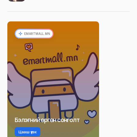
EMARTMALL.MN
Бэлэгний өргөн сонголт
Цааш үзэх