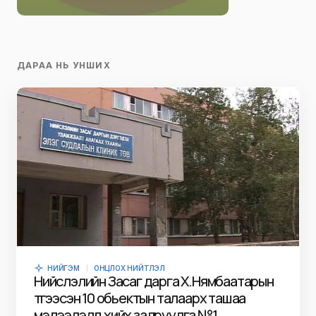
ДАРАА НЬ УНШИХ
НИЙГЭМ
ОНЦЛОХ НИЙТЛЭЛ
Нийслэлийн Засаг дарга Х.Нямбаатарын
түгээсэн 10 обьектын талаарх ташаа
мэдээлэлд хийх залруулга №1