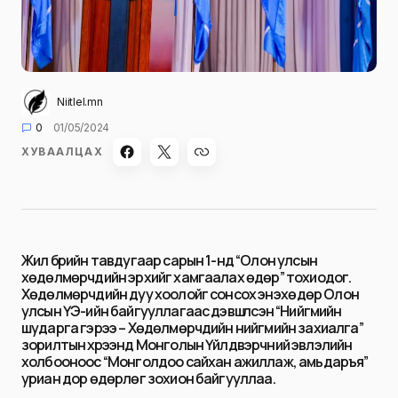
Niitlel.mn
0
01/05/2024
ХУВААЛЦАХ
Жил бүрийн тавдугаар сарын 1-нд “Олон улсын
хөдөлмөрчдийн эрхийг хамгаалах өдөр” тохиодог.
Хөдөлмөрчдийн дуу хоолойг сонсох энэхүү өдөр Олон
улсын ҮЭ-ийн байгууллагаас дэвшүүлсэн “Нийгмийн
шударга гэрээ – Хөдөлмөрчдийн нийгмийн захиалга”
зорилтын хүрээнд Монголын Үйлдвэрчний эвлэлийн
холбооноос “Монголдоо сайхан ажиллаж, амьдаръя”
уриан дор өдөрлөг зохион байгууллаа.