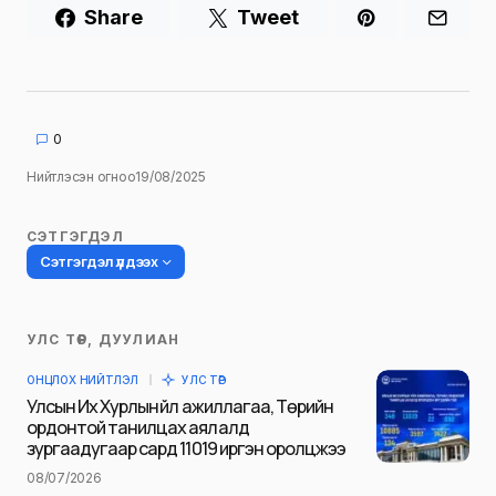
Share
Tweet
0
Нийтлэсэн огноо
19/08/2025
СЭТГЭГДЭЛ
Сэтгэгдэл үлдээх
УЛС ТӨР, ДУУЛИАН
Таны имэйл хаягийг нийтлэхгүй.
ОНЦЛОХ НИЙТЛЭЛ
УЛС ТӨР
Шаардлагатай талбаруудыг
*
гэж
Улсын Их Хурлын үйл ажиллагаа, Төрийн
тэмдэглэсэн
ордонтой танилцах аялалд
зургаадугаар сард 11019 иргэн оролцжээ
Name
*
08/07/2026