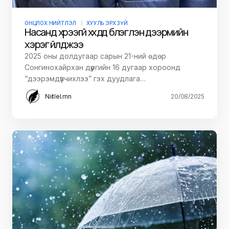
ОНЦЛОХ НИЙТЛЭЛ
ХУУЛЬ ЭРХ ЗҮЙ
Насанд хүрээгүй хүүхдүүд бүлэглэн дээрмийн
хэрэг үйлджээ
2025 оны долдугаар сарын 21-ний өдөр
Сонгинохайрхан дүүргийн 16 дугаар хороонд
“дээрэмдүүлчихлээ” гэх дуудлага…
Niitlel.mn
20/08/2025