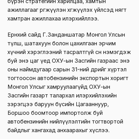
бүрэн стратегийн харилцаа, хамтын
ажиллагааг өргөжүүлэн хөгжүүлэх үйлсэд нягт
хамтран ажиллахаа илэрхийллээ.
Ерөнхий сайд Г.Занданшатар Монгол Улсын
түлш, шатахуун болон цахилгаан эрчим
хүчний хэрэглээний тасралтгүй өсөн нэмэгдэж
буй энэ цаг үед ОХУ-ын Засгийн газраас энэ
оны наймдугаар сарын 31-ний өдрийг хүртэл
тогтоосон автобензинийн экспортын хоригт
Монгол Улсыг хамруулаагүйд ОХУ-ын
Засгийн газарт талархал илэрхийлэхийн
зэрэгцээ баруун бүсийн Цагааннуур,
Боршоо боомтоор импортолж буй
автобензинийн нийлүүлэлтийн тогтвортой
байдлыг хангахад анхаарахыг хүслээ.