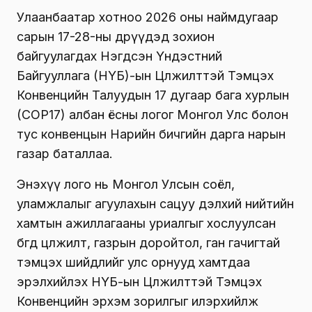
Улаанбаатар хотноо 2026 оны наймдугаар
сарын 17-28-ны өдрүүдэд зохион
байгуулагдах Нэгдсэн Үндэстний
Байгууллага (НҮБ)-ын Цөлжилттэй Тэмцэх
Конвенцийн Талуудын 17 дугаар бага хурлын
(COP17) албан ёсны логог Монгол Улс болон
тус конвенцын Нарийн бичгийн дарга нарын
газар баталлаа.
Энэхүү лого нь Монгол Улсын соёл,
уламжлалыг агуулахын сацуу дэлхий нийтийн
хамтын ажиллагааны уриалгыг хослуулсан
бөгөөд цөлжилт, газрын доройтол, ган гачигтай
тэмцэх шийдлийг улс орнууд хамтдаа
эрэлхийлэх НҮБ-ын Цөлжилттэй Тэмцэх
Конвенцийн эрхэм зорилгыг илэрхийлж