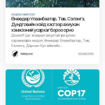
ОНЦЛОХ НИЙТЛЭЛ
Өнөөдөр Улаанбаатар, Төв, Сэлэнгэ,
Дундговийн хойд хэсгээр ахиухан
хэмжээний усархаг бороо орно
Дохио!!! Цаг агаарын аюултай үзэгдлээс
сэрэмжлүүлэх мэдээ: Өнөөдөр Улаанбаатар, Төв,
Сэлэнгэ, Дархан-Уул аймгийн…
Niitlel.mn
20/08/2025