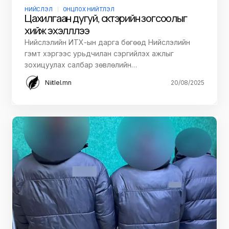
НИЙСЛЭЛ
ОНЦЛОХ НИЙТЛЭЛ
Цахилгаан дугуй, скүүтэрийн зогсоолыг
хийж эхэлллээ
Нийслэлийн ИТХ-ын дарга бөгөөд Нийслэлийн
гэмт хэргээс урьдчилан сэргийлэх ажлыг
зохицуулах салбар зөвлөлийн…
Niitlel.mn
20/08/2025