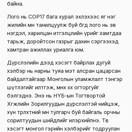
байна.
Лого нь COP17 бага хурал эхлэхээс яг нэг
жилийн өмнө танилцуулж буй бөгөөд лого нь эв
нэгдэл, харилцан итгэлцлийн үрийг хамтдаа
тарьж, доройтсон газрыг дахин сэргээхэд
хамтран ажиллах уриалга юм.
Дүрслэлийн дээд хэсэгт байрлах дугуй
хэлбэр нь нарны туяа мэт алсран цацарсан
байдалтайгаар Монголын уламжлалт тэнгэр
шүтлэгийг илтгэж, мөнх хөх огторгуйг
бэлгэднэ. Энэ нь НҮБ-ын Тогтвортой
Хөгжлийн Зорилгуудын дүрслэлтэй нийцэж,
хүн төрөлхтний өмнө тулгарч буй байгаль орчны
сорилтуудын шийдлийг илэрхийлнэ. Төв
хэсэгт монгол гэрийн хэлбэрийг тодруулан