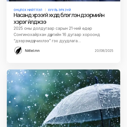
ОНЦЛОХ НИЙТЛЭЛ
ХУУЛЬ ЭРХ ЗҮЙ
Насанд хүрээгүй хүүхдүүд бүлэглэн дээрмийн
хэрэг үйлджээ
2025 оны долдугаар сарын 21-ний өдөр
Сонгинохайрхан дүүргийн 16 дугаар хороонд
“дээрэмдүүлчихлээ” гэх дуудлага…
Niitlel.mn
20/08/2025