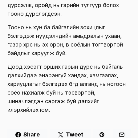
дүрсэлж, оройд нь гэрийн тулгуур болох
тооно дүрслэгдсэн.
Тооно нь хүн ба байгалийн зохицлыг
бэлгэдэж нүүдэлчдийн амьдралын ухаан,
газар хөрс нь эх орон, өв соёлын тогтвортой
байдлыг харуулж буй.
Доод хэсэгт орших гарын дүрс нь байгаль
дэлхийдээ энэрэнгүй хандах, хамгаалах,
хариуцлагыг бэлгэдэх бөгөөд алганд нь ногоон
соёо нахиалж буй нь тэсвэртэй,
шинэчлэгдэн сэргэж буй дэлхийг
илэрхийлэх юм.
Share
Tweet