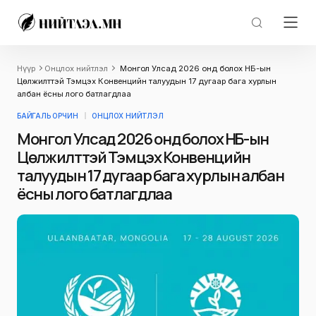
Нүүр
Онцлох нийтлэл
Монгол Улсад 2026 онд болох НҮБ-ын
Цөлжилттэй Тэмцэх Конвенцийн талуудын 17 дугаар бага хурлын
албан ёсны лого батлагдлаа
БАЙГАЛЬ ОРЧИН
ОНЦЛОХ НИЙТЛЭЛ
Монгол Улсад 2026 онд болох НҮБ-ын
Цөлжилттэй Тэмцэх Конвенцийн
талуудын 17 дугаар бага хурлын албан
ёсны лого батлагдлаа