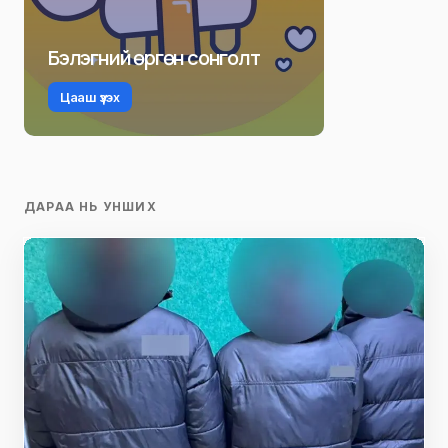
Бэлэгний өргөн сонголт
Цааш үзэх
ДАРАА НЬ УНШИХ