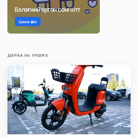
Бэлэгний өргөн сонголт
Цааш үзэх
ДАРАА НЬ УНШИХ