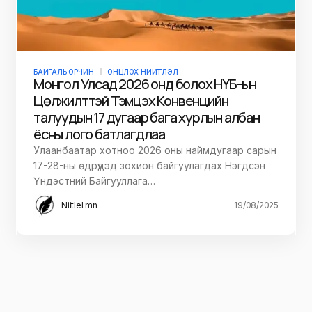
БАЙГАЛЬ ОРЧИН
ОНЦЛОХ НИЙТЛЭЛ
Монгол Улсад 2026 онд болох НҮБ-ын
Цөлжилттэй Тэмцэх Конвенцийн
талуудын 17 дугаар бага хурлын албан
ёсны лого батлагдлаа
Улаанбаатар хотноо 2026 оны наймдугаар сарын
17-28-ны өдрүүдэд зохион байгуулагдах Нэгдсэн
Үндэстний Байгууллага…
Niitlel.mn
19/08/2025