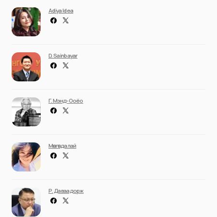
Adiya Idea
D. Sainbayar
Г. Мэнд-Ооёо
Мөнгөндалай
Р. Даваадорж