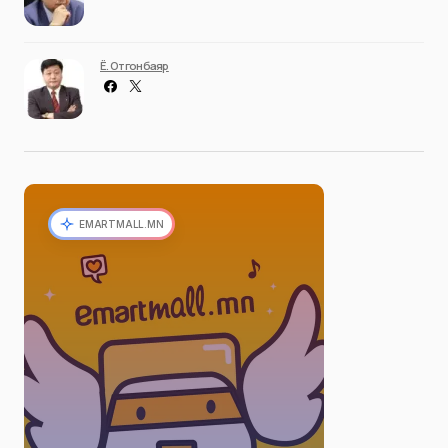
Ё. Отгонбаяр
EMARTMALL.MN