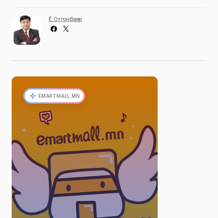
Ё. Отгонбаяр
EMARTMALL.MN