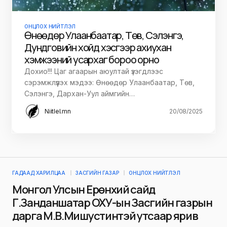
ОНЦЛОХ НИЙТЛЭЛ
Өнөөдөр Улаанбаатар, Төв, Сэлэнгэ,
Дундговийн хойд хэсгээр ахиухан
хэмжээний усархаг бороо орно
Дохио!!! Цаг агаарын аюултай үзэгдлээс
сэрэмжлүүлэх мэдээ: Өнөөдөр Улаанбаатар, Төв,
Сэлэнгэ, Дархан-Уул аймгийн…
Niitlel.mn
20/08/2025
ГАДААД ХАРИЛЦАА
ЗАСГИЙН ГАЗАР
ОНЦЛОХ НИЙТЛЭЛ
Монгол Улсын Ерөнхий сайд
Г.Занданшатар ОХУ-ын Засгийн газрын
дарга М.В.Мишустинтэй утсаар ярив