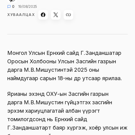
0
19/08/2025
ХУВААЛЦАХ
Монгол Улсын Ерөнхий сайд Г.Занданшатар
Оросын Холбооны Улсын Засгийн газрын
дарга М.В.Мишустинтэй 2025 оны
наймдугаар сарын 18-ны өдөр утсаар ярилаа.
Ярианы эхэнд ОХУ-ын Засгийн газрын
дарга М.В.Мишустин гүйцэтгэх засгийн
эрхэм хариуцлагатай албан үүрэгт
томилогдсонд нь Ерөнхий сайд
Г.Занданшатарт баяр хүргэж, хоёр улсын иж