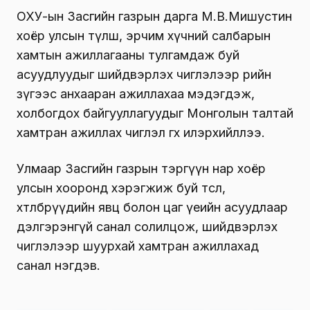
ОХУ-ын Засгийн газрын дарга М.В.Мишустин
хоёр улсын түлш, эрчим хүчний салбарын
хамтын ажиллагааны тулгамдаж буй
асуудлуудыг шийдвэрлэх чиглэлээр өөрийн
зүгээс анхааран ажиллахаа мэдэгдэж,
холбогдох байгууллагуудыг Монголын талтай
хамтран ажиллах чиглэл өгөхөө илэрхийллээ.
Улмаар Засгийн газрын тэргүүн нар хоёр
улсын хооронд хэрэгжиж буй төсөл,
хөтөлбөрүүдийн явц болон цаг үеийн асуудлаар
дэлгэрэнгүй санал солилцож, шийдвэрлэх
чиглэлээр шуурхай хамтран ажиллахад
санал нэгдэв.