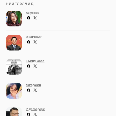
НИЙТЛЭЛЧИД
Adiya Idea
D. Sainbayar
Г. Мэнд-Ооёо
Мөнгөндалай
Р. Даваадорж