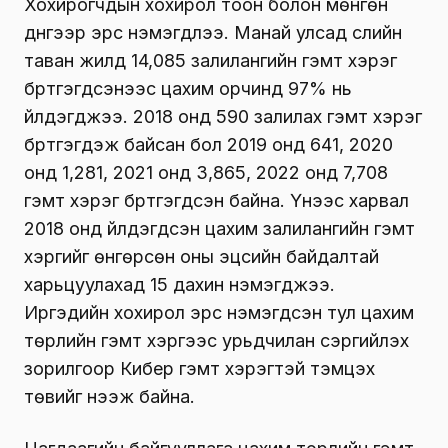
Хохирогчдын хохирол тоон болон мөнгөн
дүнгээр эрс нэмэгдлээ. Манай улсад сүүлийн
таван жилд 14,085 залилангийн гэмт хэрэг
бүртгэгдсэнээс цахим орчинд 97% нь
үйлдэгджээ. 2018 онд 590 залилах гэмт хэрэг
бүртгэгдэж байсан бол 2019 онд 641, 2020
онд 1,281, 2021 онд 3,865, 2022 онд 7,708
гэмт хэрэг бүртгэгдсэн байна. Үүнээс харвал
2018 онд үйлдэгдсэн цахим залилангийн гэмт
хэргийг өнгөрсөн оны эцсийн байдалтай
харьцуулахад 15 дахин нэмэгджээ.
Иргэдийн хохирол эрс нэмэгдсэн тул цахим
төрлийн гэмт хэргээс урьдчилан сэргийлэх
зорилгоор Кибер гэмт хэрэгтэй тэмцэх
төвийг нээж байна.