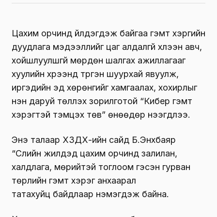
Цахим орчинд үйлдэгдэж байгаа гэмт хэргийн
дуудлага мэдээллийг цаг алдалгүй хүлээн авч,
хойшлуулшгүй мөрдөн шалгах ажиллагааг
хуулийн хүрээнд түргэн шуурхай явуулж,
иргэдийн эд хөрөнгийг хамгаалах, хохирлыг
нэн даруй төлүүлэх зорилготой “Кибер гэмт
хэрэгтэй тэмцэх төв” өнөөдөр нээгдлээ.
Энэ талаар ХЗДХ-ийн сайд Б.Энхбаяр
“Сүүлийн жилүүдэд цахим орчинд залилан,
халдлага, мөрийтэй тоглоом гэсэн гурван
төрлийн гэмт хэрэг анхаарал
татахуйц байдлаар нэмэгдэж байна.