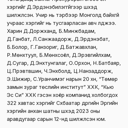
хэргийг Д.Эрдэнэбилэггүйгээр шүүхэд
шилжүүлсэн. Учир нь тэрбээр Монголд байхгүй
учраас хэргийг нь тусгаарласан авч үлджээ.
Харин Д.Доржханд, Б.Минжбадам,
Д.Ганбат, Л.Санжаадорж, Д.Эрдэнэбат,
Б.Болор, Г.Ганзориг, Д.Батжавхлан,
Р.Мөнхтуул, Б.Мөнхсоёл, Д.Эрэвгийлхам,
Д.Сугар, Д.Энхтунгалаг, О.Орхон, Н.Батбаяр,
Ц.Пүрэвтүвшин, Ч.Энхболд, Ц.Нанзаддорж,
Э.Шижир, С.Уранчимэг нарын 20 хүн, “Төмөр
замын зураг төслийн институт” ХХК, “Кью
Эс Си” ХХК гэсэн хоёр компанид холбогдох
322 хавтас хэргийг Сүхбаатар дүүргийн Эрүүгийн
хэргийн анхан шатны шүүхэд 2023 оны
аравдугаар сарын 12-нд шилжүүлсэн юм.