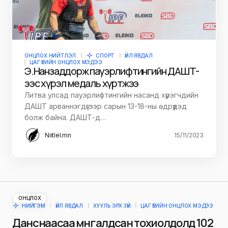
ОНЦЛОХ НИЙТЛЭЛ
СПОРТ
ҮЙЛ ЯВДАЛ
ЦАГ ҮЕИЙН ОНЦЛОХ МЭДЭЭ
Э.Нанзаддорж пауэрлифтингийн ДАШТ-
ээс хүрэл медаль хүртжээ
Литва улсад пауэрлифтингийн насанд хүрэгчдийн
ДАШТ арваннэгдүгээр сарын 13-18-ны өдрүүдэд
болж байна. ДАШТ-д…
Niitlel.mn
15/11/2023
ОНЦЛОХ
НИЙГЭМ
ҮЙЛ ЯВДАЛ
ХУУЛЬ ЭРХ ЗҮЙ
ЦАГ ҮЕИЙН ОНЦЛОХ МЭДЭЭ
Данснаасаа мөнгө алдсан тохиолдолд 102