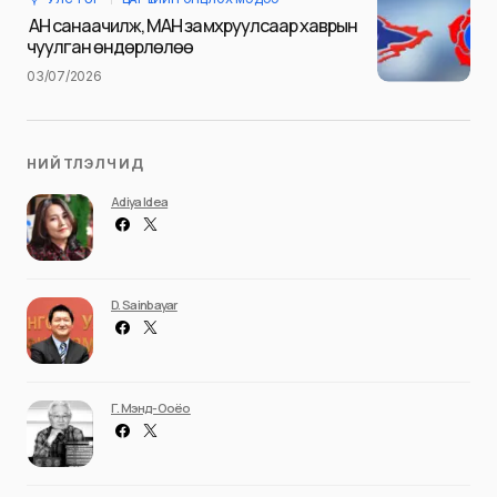
Илгээх
АН санаачилж, МАН замхруулсаар хаврын
чуулган өндөрлөлөө
03/07/2026
НИЙТЛЭЛЧИД
Adiya Idea
D. Sainbayar
Г. Мэнд-Ооёо