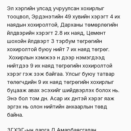
Эл хэргийн улсад учруулсан хохирлыг
тооцвол, Эрдэнэтийн 49 хувийн хэрэгт 4 их
наядын хохиролтой, Дарханы төмөрлөгийн
үйлдвэрийн хэрэгт 2.8 их наяд, Цемент
шохойн үйлдвэрт 3 тэрбум төгрөгийн
хохиролтой буюу нийт 7 их наяд төгрөг.
Хохирлын хэмжээ үүн дээр нэмэгдээд
нийтдээ 9 их наяд төгрөгийн хохиролтой
хэрэг гэж үзэж байгаа. Улсыг буюу татвар
төлөгчдийн 9 их наяд төгрөгийн хохирлыг
буцааж авах эсэхийг шийдвэрлэх болох нь.
Энэ бол том дүн. Асар их дүнтэй хэрэг яаж
эргэх нь олон нийтийн анхаарлын төвд
байна.
ЗГХЭГ-ын дарга Д.Амарбаясгалан