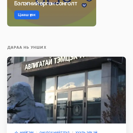
Бэлэгний өргөн сонголт
Цааш үзэх
ДАРАА НЬ УНШИХ
НИЙГЭМ
ОНЦЛОХ НИЙТЛЭЛ
ХУУЛЬ ЭРХ ЗҮЙ