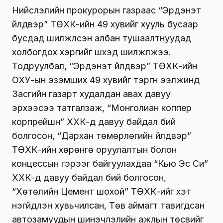
Нийслэлийн прокурорын газраас “Эрдэнэт
үйлдвэр” ТӨХК-ийн 49 хувийг хууль бусаар
бусдад шилжүүлсэн албан тушаалтнуудад
холбогдох хэргийг шүүхэд шилжүүлжээ.
Тодруулбал, “Эрдэнэт үйлдвэр” ТӨХК-ийн
ОХУ-ын эзэмших 49 хувийг тэргүүн ээлжинд
Засгийн газарт худалдан авах давуу
эрхээсээ татгалзаж, “Монголиан коппер
корпрейшн” ХХК-д давуу байдал бий
болгосон, “Дархан төмөрлөгийн үйлдвэр”
ТӨХК-ийн хөрөнгө оруулалтын болон
концессын гэрээг байгуулахдаа “Кью Эс Си”
ХХК-д давуу байдал бий болгосон,
“Хөтөлийн Цемент шохой” ТӨХК-ийг хэт
үнэгүйдүүлэн хувьчилсан, Төв аймагт тавигдсан
автозамуудын шинэчлэлийн ажлын төсвийг