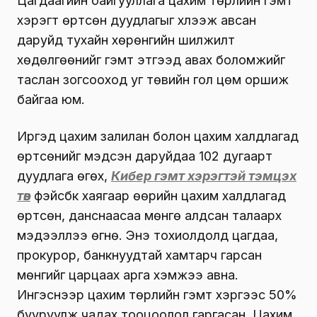
Цагдаагийн байгууллага цахим төрлийн гэмт
хэрэгт өртсөн дуудлагыг хүлээж авсан
даруйд тухайн хөрөнгийн шилжилт
хөдөлгөөнийг гэмт этгээд авах боломжийг
таслан зогсооход уг төвийн гол цөм оршиж
байгаа юм.
Иргэд цахим залилан болон цахим халдлагад
өртсөнийг мэдсэн даруйдаа 102 дугаарт
дуудлага өгөх,
Кибер гэмт хэрэгтэй тэмцэх
төв
фэйсбүүк хаягаар өөрийн цахим халдлагад
өртсөн, данснаасаа мөнгө алдсан талаарх
мэдээллээ өгнө. Энэ тохиолдолд цагдаа,
прокурор, банкнуудтай хамтарч гарсан
мөнгийг царцаах арга хэмжээ авна.
Ингэснээр цахим төрлийн гэмт хэргээс 50%
бууруулж чадах тооцоолол гаргасан. Цахим