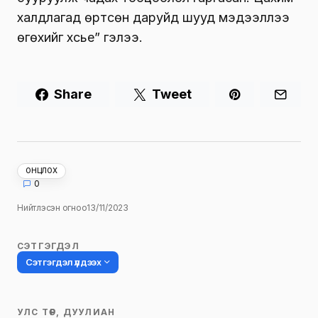
халдлагад өртсөн даруйд шууд мэдээллээ
өгөхийг хүсье” гэлээ.
Share
Tweet
ОНЦЛОХ
0
Нийтлэсэн огноо
13/11/2023
СЭТГЭГДЭЛ
Сэтгэгдэл үлдээх
УЛС ТӨР, ДУУЛИАН