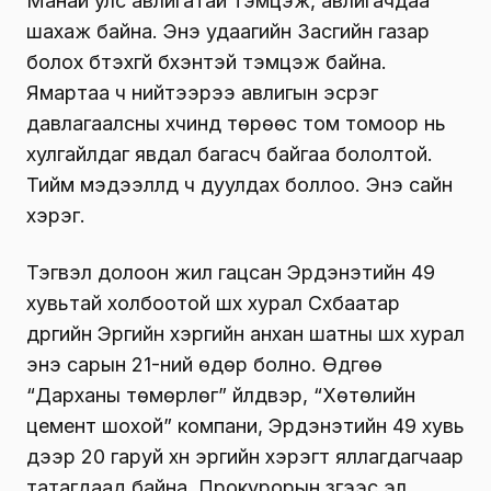
Манай улс авлигатай тэмцэж, авлигачдаа
шахаж байна. Энэ удаагийн Засгийн газар
болох бүтэхгүй бүхэнтэй тэмцэж байна.
Ямартаа ч нийтээрээ авлигын эсрэг
давлагаалсны хүчинд төрөөс том томоор нь
хулгайлдаг явдал багасч байгаа бололтой.
Тийм мэдээллүүд ч дуулдах боллоо. Энэ сайн
хэрэг.
Тэгвэл долоон жил гацсан Эрдэнэтийн 49
хувьтай холбоотой шүүх хурал Сүхбаатар
дүүргийн Эрүүгийн хэргийн анхан шатны шүүх хурал
энэ сарын 21-ний өдөр болно. Өдгөө
“Дарханы төмөрлөг” үйлдвэр, “Хөтөлийн
цемент шохой” компани, Эрдэнэтийн 49 хувь
дээр 20 гаруй хүн эрүүгийн хэрэгт яллагдагчаар
татагдаад байна. Прокурорын зүгээс эл