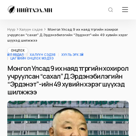
Нүүр
Халуун сэдэв
Монгол Улсад 9 их наяд төгрөгийн хохирол
учруулсан “сахал” Д.Эрдэнэбилэгийн “Эрдэнэт”-ийн 49 хувийн хэрэг
шүүхэд шилжжээ
ОНЦЛОХ
ҮЙЛ ЯВДАЛ
ХАЛУУН СЭДЭВ
ХУУЛЬ ЭРХ ЗҮЙ
ЦАГ ҮЕИЙН ОНЦЛОХ МЭДЭЭ
Монгол Улсад 9 их наяд төгрөгийн хохирол
учруулсан “сахал” Д.Эрдэнэбилэгийн
“Эрдэнэт”-ийн 49 хувийн хэрэг шүүхэд
шилжжээ