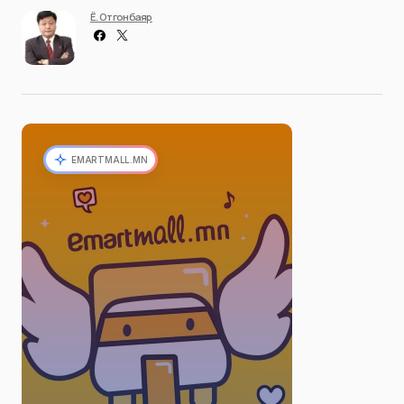
Ё. Отгонбаяр
EMARTMALL.MN