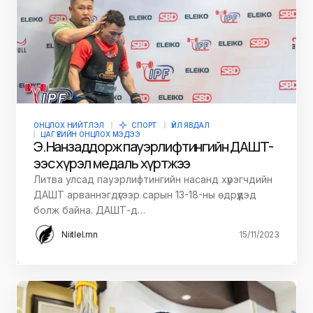
ОНЦЛОХ НИЙТЛЭЛ
СПОРТ
ҮЙЛ ЯВДАЛ
ЦАГ ҮЕИЙН ОНЦЛОХ МЭДЭЭ
Э.Нанзаддорж пауэрлифтингийн ДАШТ-
ээс хүрэл медаль хүртжээ
Литва улсад пауэрлифтингийн насанд хүрэгчдийн
ДАШТ арваннэгдүгээр сарын 13-18-ны өдрүүдэд
болж байна. ДАШТ-д…
Niitlel.mn
15/11/2023