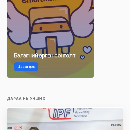
Бэлэгний өргөн сонголт
Цааш үзэх
ДАРАА НЬ УНШИХ