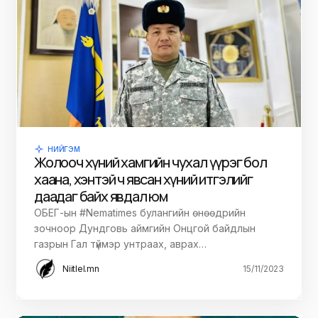
НИЙГЭМ
Жолооч хүний хамгийн чухал үүрэг бол
хаана, хэнтэй ч явсан хүний итгэлийг
даадаг байх явдал юм
ОБЕГ-ын #Nematimes булангийн өнөөдрийн
зочноор Дундговь аймгийн Онцгой байдлын
газрын Гал түймэр унтраах, аврах…
Niitlel.mn
15/11/2023