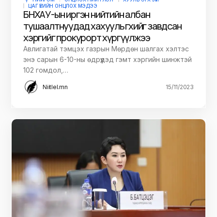
ЦАГ ҮЕИЙН ОНЦЛОХ МЭДЭЭ
БНХАУ-ын иргэн нийтийн албан
тушаалтнуудад хахууль өгөхийг завдсан
хэргийг прокурорт хүргүүлжээ
Авлигатай тэмцэх газрын Мөрдөн шалгах хэлтэс
энэ сарын 6-10-ны өдрүүдэд гэмт хэргийн шинжтэй
102 гомдол,…
Niitlel.mn
15/11/2023