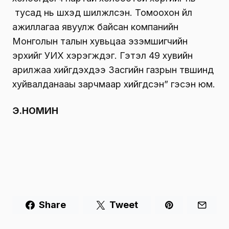
тусад нь шүүхэд шилжүүлсэн. Томоохон үйл
ажиллагаа явуулж байсан компанийн
Монголын талын хувьцаа эзэмшигчийн
эрхийг УИХ хэрэгжүүдэг. Гэтэл 49 хувийн
арилжаа хийгдэхдээ Засгийн газрын түвшинд
хуйвалданааы зарчмаар хийгдсэн” гэсэн юм.
Э.НОМИН
Share
Tweet