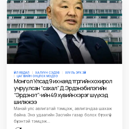
ҮЙЛ ЯВДАЛ
ХАЛУУН СЭДЭВ
ХУУЛЬ ЭРХ ЗҮЙ
ЦАГ ҮЕИЙН ОНЦЛОХ МЭДЭЭ
Монгол Улсад 9 их наяд төгрөгийн хохирол
учруулсан “сахал” Д.Эрдэнэбилэгийн
“Эрдэнэт”-ийн 49 хувийн хэрэг шүүхэд
шилжжээ
Манай улс авлигатай тэмцэж, авлигачдаа шахаж
байна. Энэ удаагийн Засгийн газар болох бүтэхгүй
бүхэнтэй тэмцэж…