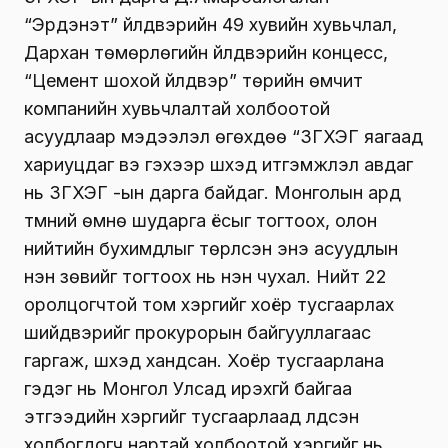
“Эрдэнэт” үйлдвэрийн 49 хувийн хувьчлал,
Дархан төмөрлөгийн үйлдвэрийн концесс,
“Цемент шохой үйлдвэр” төрийн өмчит
компанийн хувьчлалтай холбоотой
асуудлаар мэдээлэл өгөхдөө “ЗГХЭГ яагаад
хариуцдаг вэ гэхээр шүүхэд итгэмжлэл авдаг
нь ЗГХЭГ -ын дарга байдаг. Монголын ард
түмний өмнө шударга ёсыг тогтоох, олон
нийтийн бухимдлыг төрүүлсэн энэ асуудлын
үнэн зөвийг тогтоох нь нэн чухал. Нийт 22
оролцогчтой том хэргийг хоёр тусгаарлах
шийдвэрийг прокурорын байгууллагаас
гаргаж, шүүхэд хандсан. Хоёр тусгаарлана
гэдэг нь Монгол Улсад ирэхгүй байгаа
этгээдийн хэргийг тусгаарлаад үлдсэн
холбогдогч нартай холбоотой хэргийг нь