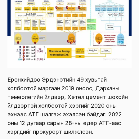
Ерөнхийдөө Эрдэнэтийн 49 хувьтай
холбоотой маргаан 2019 оноос, Дарханы
төмөрлөгийн үйлдвэр, Хөтөл цемент шохойн
үйлдвэртэй холбоотой хэргийг 2020 оны
эхнээс АТГ шалгаж эхэлсэн байдаг. 2022
оны 12 дугаар сарын 28-ны өдөр АТГ-аас
хэргүүдийг прокурорт шилжүүлсэн.