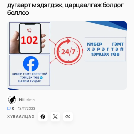
дугаарт мэдэгдэж, царцаалгаж болдог
боллоо
Niitlel.mn
0
13/11/2023
ХУВААЛЦАХ