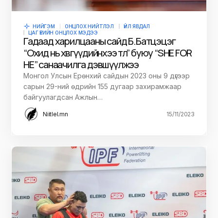
НИЙГЭМ
ОНЦЛОХ НИЙТЛЭЛ
ҮЙЛ ЯВДАЛ
ЦАГ ҮЕИЙН ОНЦЛОХ МЭДЭЭ
Гадаад харилцааны сайд Б.Батцэцэг
“Охид нь хөвгүүдийнхээ төлөө” буюу “SHE FOR
HE” санаачилга дэвшүүлжээ
Монгол Улсын Ерөнхий сайдын 2023 оны 9 дүгээр
сарын 29-ний өдрийн 155 дугаар захирамжаар
байгуулагдсан Ажлын…
Niitlel.mn
15/11/2023