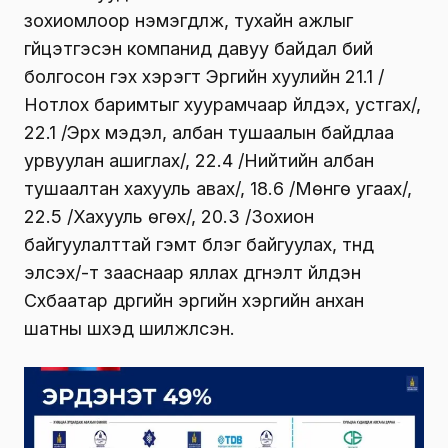
зохиомлоор нэмэгдүүлж, тухайн ажлыг
гүйцэтгэсэн компанид давуу байдал бий
болгосон гэх хэрэгт Эрүүгийн хуулийн 21.1 /
Нотлох баримтыг хуурамчаар үйлдэх, устгах/,
22.1 /Эрх мэдэл, албан тушаалын байдлаа
урвуулан ашиглах/, 22.4 /Нийтийн албан
тушаалтан хахууль авах/, 18.6 /Мөнгө угаах/,
22.5 /Хахууль өгөх/, 20.3 /Зохион
байгуулалттай гэмт бүлэг байгуулах, түүнд
элсэх/-т зааснаар яллах дүгнэлт үйлдэн
Сүхбаатар дүүргийн эрүүгийн хэргийн анхан
шатны шүүхэд шилжүүлсэн.