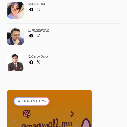
Мөнгөндалай
Р. Даваадорж
Ё. Отгонбаяр
EMARTMALL.MN