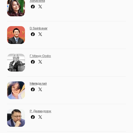
Adiya Idea
D. Sainbayar
Г. Мэнд-Ооёо
Мөнгөндалай
Р. Даваадорж