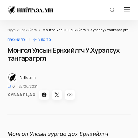
Нүүр
Ерөнхийлөгч
Монгол Улсын Ерөнхийлөгч У.Хүрэлсүх тангараг өргөлөө
ЕРӨНХИЙЛӨГЧ
УЛС ТӨР
Монгол Улсын Ерөнхийлөгч У.Хүрэлсүх
тангараг өргөлөө
Niitlel.mn
0
25/06/2021
ХУВААЛЦАХ
Монгол Улсын зургаа дах Ерөнхийлөгч