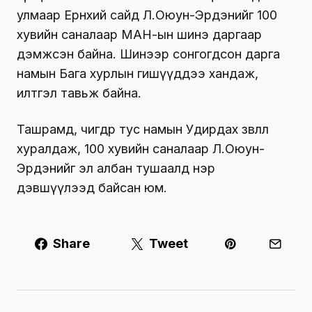
улмаар Ерөнхий сайд Л.Оюун-Эрдэнийг 100
хувийн саналаар МАН-ын шинэ даргаар
дэмжсэн байна. Шинээр сонгогдсон дарга
намын Бага хурлын гишүүддээ хандаж,
илтгэл тавьж байна.
Ташрамд, өчигдөр тус намын Удирдах зөвлөл
хуралдаж, 100 хувийн саналаар Л.Оюун-
Эрдэнийг эл албан тушаалд нэр
дэвшүүлээд байсан юм.
Share
Tweet