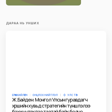
ДАРАА НЬ УНШИХ
ЕРӨНХИЙЛӨГЧ
ОНЦЛОХ НИЙТЛЭЛ
УЛС ТӨР
Ж.Байден: Монгол Улсын гуравдагч
хөршийн хувьд стратегийн түншлэлээ
бэхжүүлэхдээ таатай байх болно