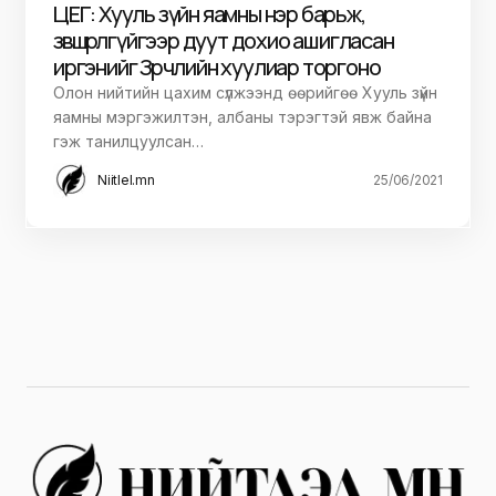
ЦЕГ: Хууль зүйн яамны нэр барьж,
зөвшөөрөлгүйгээр дуут дохио ашигласан
иргэнийг Зөрчлийн хуулиар торгоно
Олон нийтийн цахим сүлжээнд өөрийгөө Хууль зүйн
яамны мэргэжилтэн, албаны тэрэгтэй явж байна
гэж танилцуулсан…
Niitlel.mn
25/06/2021