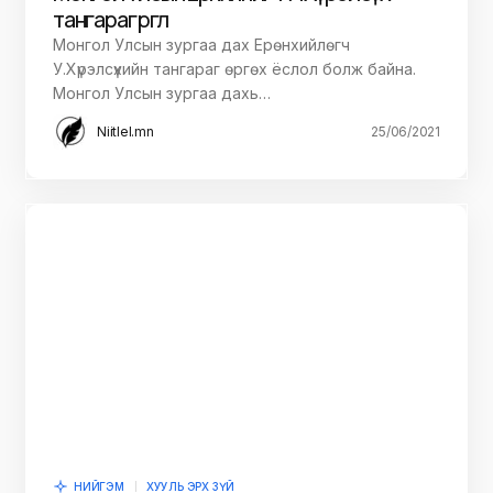
тангараг өргөлөө
Монгол Улсын зургаа дах Ерөнхийлөгч
У.Хүрэлсүхийн тангараг өргөх ёслол болж байна.
Монгол Улсын зургаа дахь…
Niitlel.mn
25/06/2021
НИЙГЭМ
ХУУЛЬ ЭРХ ЗҮЙ