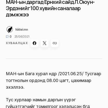
МАН-ын даргад Ерөнхий сайд Л.Оюун-
Эрдэнийг 100 хувийн саналаар
дэмжжээ
Niitlel.mn
0
25/06/2021
ХУВААЛЦАХ
МАН-ын Бага хурал өнөөдөр /2021.06.25/ Тусгаар
тогтнолын ордонд 08.00 цагт, цахимаар
эхэллээ.
Тус хурлаар намын даргын үүрэг
гүйцэтгэгчийг томилгоог хэлэлцсэн бөгөөд