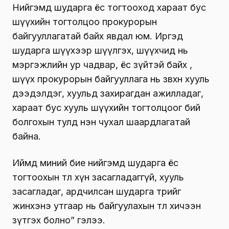
Нийгэмд шударга ёс тогтооход хараат бус
шүүхийн тогтолцоо прокурорын
байгууллагатай байх явдал юм. Иргэд
шударга шүүхээр шүүлгэх, шүүхчид нь
мэргэжлийн ур чадвар, ёс зүйтэй байх ,
шүүх прокурорын байгууллага нь зөвхөн хууль
дээдэлдэг, хуульд захирагдан ажилладаг,
хараат бус хууль шүүхийн тогтолцоог бий
болгохын тулд нэн чухал шаардлагатай
байна.
Иймд миний бие нийгэмд шударга ёс
тогтоохын төлөө хүн засагладаггүй, хууль
засагладаг, ардчилсан шударга төрийг
жинхэнэ утгаар нь байгуулахын төлөө хичээн
зүтгэх болно” гэлээ.