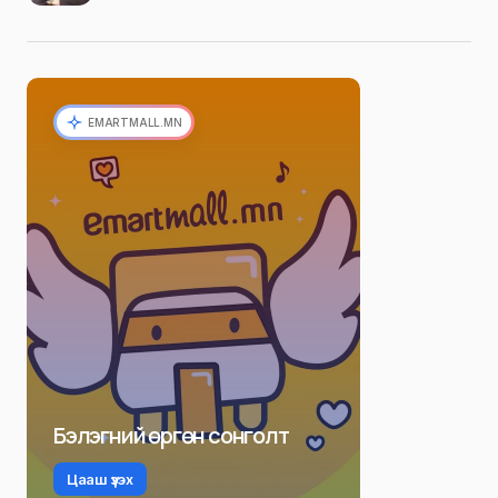
EMARTMALL.MN
Бэлэгний өргөн сонголт
Цааш үзэх