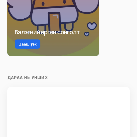
Бэлэгний өргөн сонголт
Цааш үзэх
ДАРАА НЬ УНШИХ