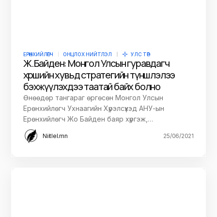
ЕРӨНХИЙЛӨГЧ
ОНЦЛОХ НИЙТЛЭЛ
УЛС ТӨР
Ж.Байден: Монгол Улсын гуравдагч
хөршийн хувьд стратегийн түншлэлээ
бэхжүүлэхдээ таатай байх болно
Өнөөдөр тангараг өргөсөн Монгол Улсын
Ерөнхийлөгч Ухнаагийн Хүрэлсүхэд АНУ-ын
Ерөнхийлөгч Жо Байден баяр хүргэж,…
Niitlel.mn
25/06/2021