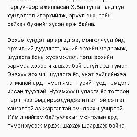
тэргүүнээр ажилласан Х.Баттулга танд гүн
хүндэтгэл илэрхийлж, эрүүл энх, сайн
сайхан бүхнийг хүсэн ерөөж байна.
Эрхэм хүндэт ар иргэд ээ, монголчууд бид
эрх чөлөөний дуудлага, хүний эрхийн мэдрэмж,
шударга ёсны хүсэмжлэл, тэгш эрхийн
зарчмаа хэзээ ч алдаж байгаагүй ард түмэн.
Энэхүү эрх чөлөө, шударга ёс, үнэт зүйлийнхээ
төлөө манай ард түмэн ямагт үеийн үед тэмцэж
ирсэн түүхтэй. Чухамхүү шударга ёс тогтсон
тэр л нийгэмд ирээдүйдээ итгэлтэй сэтгэл
хангалтай аз жаргалтай амьдрахы учиртай.
Ийм л нийгэм байгуулахыг Монголын ард
түмэн хүсэж мөрөөдөж, шахаж шаардаж байна.