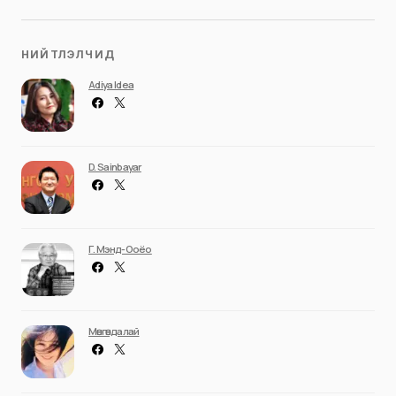
НИЙТЛЭЛЧИД
Adiya Idea
D. Sainbayar
Г. Мэнд-Ооёо
Мөнгөндалай