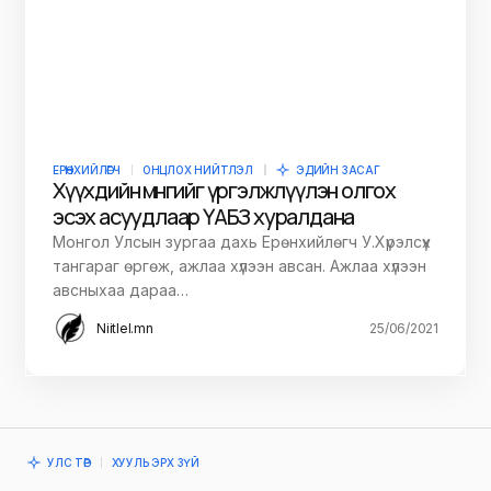
ЕРӨНХИЙЛӨГЧ
ОНЦЛОХ НИЙТЛЭЛ
ЭДИЙН ЗАСАГ
Хүүхдийн мөнгийг үргэлжлүүлэн олгох
эсэх асуудлаар ҮАБЗ хуралдана
Монгол Улсын зургаа дахь Ерөнхийлөгч У.Хүрэлсүх
тангараг өргөж, ажлаа хүлээн авсан. Ажлаа хүлээн
авсныхаа дараа…
Niitlel.mn
25/06/2021
УЛС ТӨР
ХУУЛЬ ЭРХ ЗҮЙ