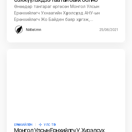
Өнөөдөр тангараг өргөсөн Монгол Улсын
Ерөнхийлөгч Ухнаагийн Хүрэлсүхэд АНУ-ын
Ерөнхийлөгч Жо Байден баяр хүргэж,…
Niitlel.mn
25/06/2021
ЕРӨНХИЙЛӨГЧ
УЛС ТӨР
Монгол Улсын Ерөнхийлөгч У.Хүрэлсүх