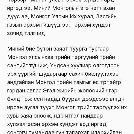
иргэд ээ, Миний Монголын эгэ нэгт ахан
дүүс ээ, Монгол Улсын Их хурал, Засгийн
газын эрхэм гишүүд ээ, эрхэм хүндэт
зочид төлөөлөгчид өө!
Миний бие бүтэн заяат туурга тусгаар
Монгол Улсынхаа төрийн тэргүүний төрийн
сэнтийг түшиж, Үндсэн хуулиар олгогдсон
эрх үүргийг шударгаар сахин биелүүлэхээ
андгайлан Монгол төрийн тамгыг ёс төртэйгөөр
гардан авлаа.Эгэл жирийн жолоочийн гэр
бүлд төрж өссөн надад буурал дээдсээс өвлөгдөн
ирсэн аугаа түүхт Монгол төрийг тэргүүлэх их
хувь заяа оноож, өндөр итгэл найдвар
хүлээлгэсэн эрхэм хүндэт ард иргэд,
сонгогч түмэндээ гүн талархал илэрхийлэн