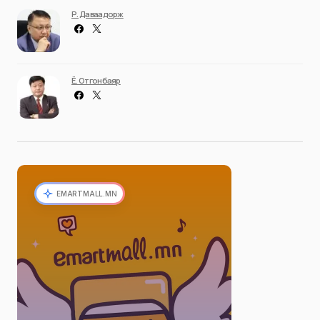
Р. Даваадорж
Ё. Отгонбаяр
EMARTMALL.MN