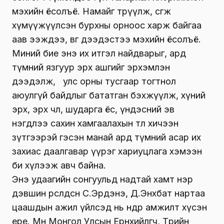
мэхийн ёсолъё. Намайг төрүүлж, өсгөж
хүмүүжүүлсэн бурхны орноос харж байгаа
аав ээждээ, өвөг дээдэстээ мэхийн ёсолъё.
Миний бие энэ их итгэл найдварыг, ард
түмний язгуур эрх ашгийг эрхэмлэн
дээдэлж, улс орны тусгаар тогтнол
аюулгүй байдлыг бататган бэхжүүлж, хүний
эрх, эрх чөлөө, шударга ёс, үндэсний эв
нэгдлээ сахин хамгаалахын төлөө хичээн
зүтгээрэй гэсэн манай ард түмний асар их
захиас даалгавар үүрэг хариуцлага хэмээн
би хүлээж авч байна.
Энэ удаагийн сонгуульд надтай хамт нэр
дэвшин өрсөлдсөн С.Эрдэнэ, Д.Энхбат нартаа
цаашдын ажил үйлсэд нь өндөр амжилт хүсэн
ерөөе. Мөн Монгол Улсын Ерөнхийлөгч, Төрийн