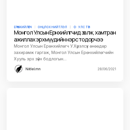
ЕРӨНХИЙЛӨГЧ
ОНЦЛОХ НИЙТЛЭЛ
УЛС ТӨР
Монгол Улсын Ерөнхийлөгчид зөвлөж, хамтран
ажиллах эрхмүүдийн нэрс тодорчээ
Монгол Улсын Ерөнхийлөгч У.Хүрэлсүх өнөөдөр
захирамж гаргаж, Монгол Улсын Ерөнхийлөгчийн
Хууль эрх зүйн бодлогын…
Niitlel.mn
28/06/2021