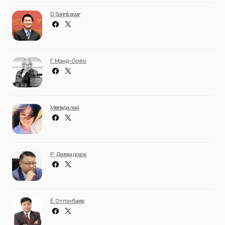
D. Sainbayar
Г. Мэнд-Ооёо
Мөнгөндалай
Р. Даваадорж
Ё. Отгонбаяр