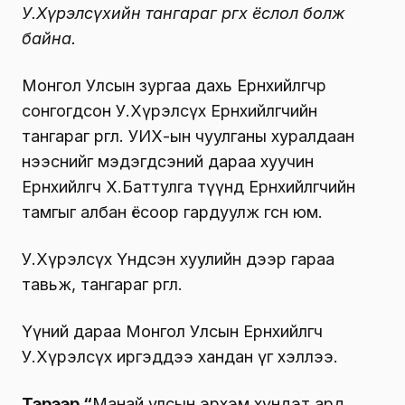
У.Хүрэлсүхийн тангараг өргөх ёслол болж
байна.
Монгол Улсын зургаа дахь Ерөнхийлөгчөөр
сонгогдсон У.Хүрэлсүх Ерөнхийлөгчийн
тангараг өргөлөө. УИХ-ын чуулганы хуралдаан
нээснийг мэдэгдсэний дараа хуучин
Ерөнхийлөгч Х.Баттулга түүнд Ерөнхийлөгчийн
тамгыг албан ёсоор гардуулж өгсөн юм.
У.Хүрэлсүх Үндсэн хуулийн дээр гараа
тавьж, тангараг өргөлөө.
Үүний дараа Монгол Улсын Ерөнхийлөгч
У.Хүрэлсүх иргэддээ хандан үг хэллээ.
Тэрээр “
Манай улсын эрхэм хүндэт ард