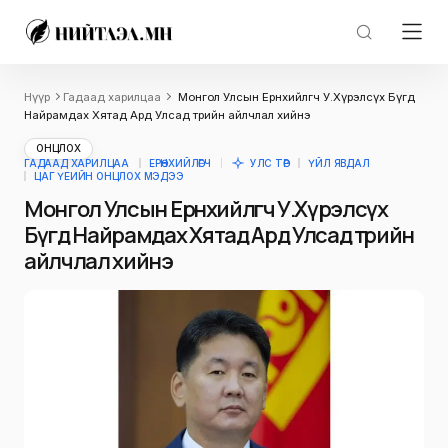
Нүүр
Гадаад харилцаа
Монгол Улсын Ерөнхийлөгч У.Хүрэлсүх Бүгд
Найрамдах Хятад Ард Улсад төрийн айлчлал хийнэ
ОНЦЛОХ
ГАДААД ХАРИЛЦАА
ЕРӨНХИЙЛӨГЧ
УЛС ТӨР
ҮЙЛ ЯВДАЛ
ЦАГ ҮЕИЙН ОНЦЛОХ МЭДЭЭ
Монгол Улсын Ерөнхийлөгч У.Хүрэлсүх
Бүгд Найрамдах Хятад Ард Улсад төрийн
айлчлал хийнэ