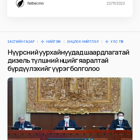
Niitlel.mn
22/11/2022
ЗАСГИЙН ГАЗАР
НИЙГЭМ
ОНЦЛОХ НИЙТЛЭЛ
УЛС ТӨР
Нүүрсний уурхайнуудад шаардлагатай
дизель түлшний нөөцийг яаралтай
бүрдүүлэхийг үүрэг болголоо