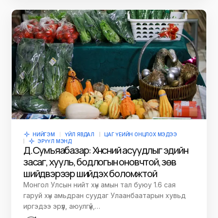
НИЙГЭМ
ҮЙЛ ЯВДАЛ
ЦАГ ҮЕИЙН ОНЦЛОХ МЭДЭЭ
ЭРҮҮЛ МЭНД
Д.Сумъяабазар: Хүнсний асуудлыг эдийн
засаг, хууль, бодлогын оновчтой, зөв
шийдвэрээр шийдэх боломжтой
Монгол Улсын нийт хүн амын тал буюу 1.6 сая
гаруй хүн амьдран суудаг Улаанбаатарын хувьд
иргэдээ эрүүл, аюулгүй,…