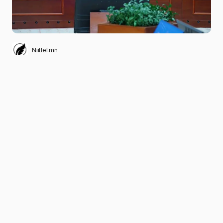
Niitlel.mn
0
22/11/2022
ХУВААЛЦАХ
Аймаг, нийслэл, орон нутгийн удирдлагууд
оролцсон Улсын онцгой комиссын
өргөтгөсөн V хуралдаанаар эрүүл мэндийн
салбарын бэлэн байдал, Хүнс, хөдөө аж ахуй,
Эрчим хүчний салбарын өвөлжилтийн бэлтгэл
болон Мал, амьтны гоц халдварт өвчнөөс