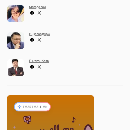
Мөнгөндалай
Р. Даваадорж
Ё. Отгонбаяр
EMARTMALL.MN