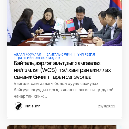
АЯЛАЛ ЖУУЧЛАЛ
БАЙГАЛЬ ОРЧИН
ҮЙЛ ЯВДАЛ
ЦАГ ҮЕИЙН ОНЦЛОХ МЭДЭЭ
Байгаль, зэрлэг амьтдыг хамгаалах
нийгэмлэг (WCS)-тэй хамтран ажиллах
санамж бичигт гарын үсэг зурлаа
Байгаль хамгаалагч болон хууль сахиулах
байгууллагуудын эргүүл, хяналт шалгалтыг үр дүнтэй,
чанартай хийж…
Niitlel.mn
23/11/2022