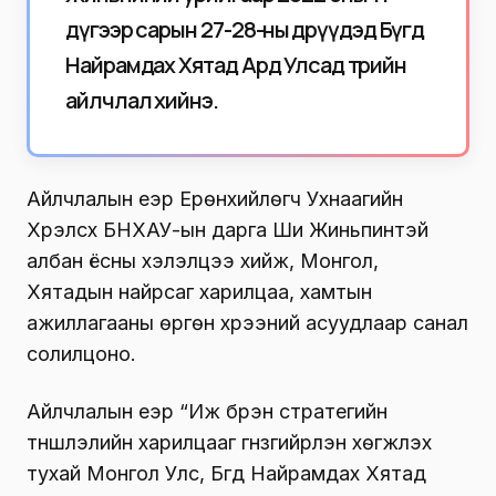
дүгээр сарын 27-28-ны өдрүүдэд Бүгд
Найрамдах Хятад Ард Улсад төрийн
айлчлал хийнэ.
Айлчлалын үеэр Ерөнхийлөгч Ухнаагийн
Хүрэлсүх БНХАУ-ын дарга Ши Жиньпинтэй
албан ёсны хэлэлцээ хийж, Монгол,
Хятадын найрсаг харилцаа, хамтын
ажиллагааны өргөн хүрээний асуудлаар санал
солилцоно.
Айлчлалын үеэр “Иж бүрэн стратегийн
түншлэлийн харилцааг гүнзгийрүүлэн хөгжүүлэх
тухай Монгол Улс, Бүгд Найрамдах Хятад