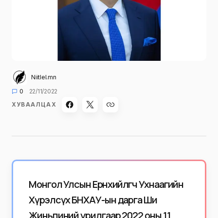
Niitlel.mn
0
22/11/2022
ХУВААЛЦАХ
Монгол Улсын Ерөнхийлөгч Ухнаагийн
Хүрэлсүх БНХАУ-ын дарга Ши
Жиньпиний урилгаар 2022 оны 11