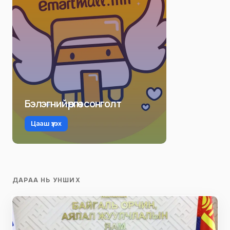
Бэлэгний өргөн сонголт
Цааш үзэх
ДАРАА НЬ УНШИХ