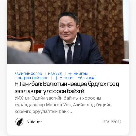
БАЙНГЫН ХОРОО
НАМУУД
НИЙГЭМ
ОНЦЛОХ НИЙТЛЭЛ
УЛС ТӨР
ҮЙЛ ЯВДАЛ
Н.Ганибал: Валютын нөөцөө бүрдүүлэх гээд
зээл авдаг улс орон байхгүй
УИХ-ын Эдийн засгийн байнгын хорооны
хуралдаанаар Монгол Улс, Азийн дэд бүтцийн
хөрөнгө оруулалтын банк…
Niitlel.mn
23/11/2022