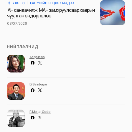
УЛС ТӨР
ЦАГ ҮЕИЙН ОНЦЛОХ МЭДЭЭ
Илгээх
АН санаачилж, МАН замхруулсаар хаврын
чуулган өндөрлөлөө
03/07/2026
НИЙТЛЭЛЧИД
Adiya Idea
D. Sainbayar
Г. Мэнд-Ооёо