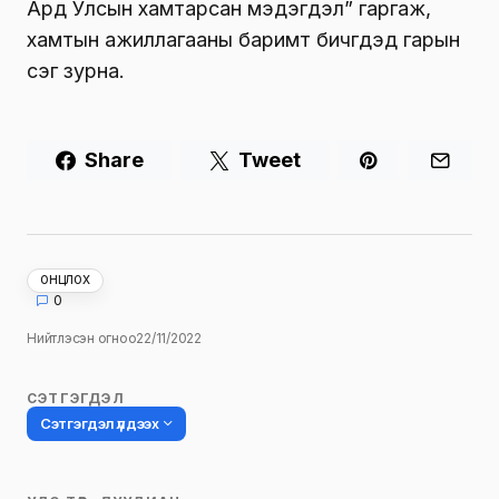
Ард Улсын хамтарсан мэдэгдэл” гаргаж,
хамтын ажиллагааны баримт бичгүүдэд гарын
үсэг зурна.
Share
Tweet
ОНЦЛОХ
0
Нийтлэсэн огноо
22/11/2022
СЭТГЭГДЭЛ
Сэтгэгдэл үлдээх