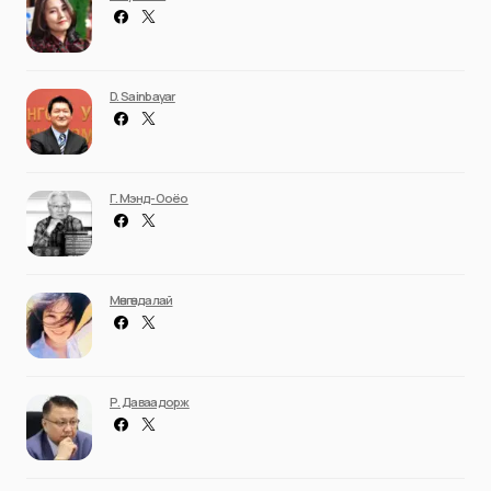
D. Sainbayar
Г. Мэнд-Ооёо
Мөнгөндалай
Р. Даваадорж