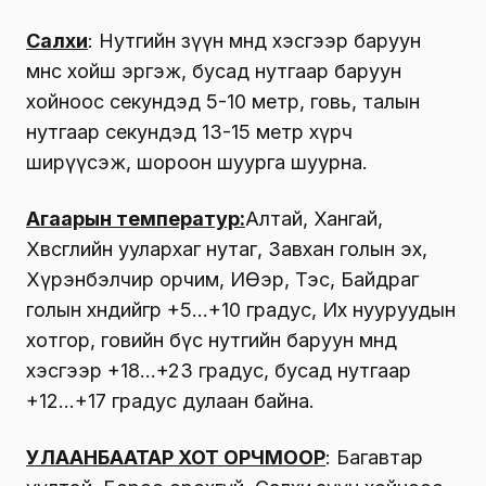
Салхи
: Нутгийн зүүн өмнөд хэсгээр баруун
өмнөөс хойш эргэж, бусад нутгаар баруун
хойноос секундэд 5-10 метр, говь, талын
нутгаар секундэд 13-15 метр хүрч
ширүүсэж, шороон шуурга шуурна.
Агаарын температур:
Алтай, Хангай,
Хөвсгөлийн уулархаг нутаг, Завхан голын эх,
Хүрэнбэлчир орчим, ИӨэр, Тэс, Байдраг
голын хөндийгөөр +5…+10 градус, Их нууруудын
хотгор, говийн бүс нутгийн баруун өмнөд
хэсгээр +18…+23 градус, бусад нутгаар
+12…+17 градус дулаан байна.
УЛААНБААТАР ХОТ ОРЧМООР
: Багавтар