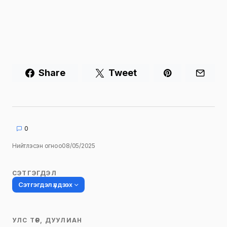
Share
Tweet
0
Нийтлэсэн огноо
08/05/2025
СЭТГЭГДЭЛ
Сэтгэгдэл үлдээх
УЛС ТӨР, ДУУЛИАН