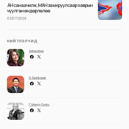
Илгээх
АН санаачилж, МАН замхруулсаар хаврын
чуулган өндөрлөлөө
03/07/2026
НИЙТЛЭЛЧИД
Adiya Idea
D. Sainbayar
Г. Мэнд-Ооёо