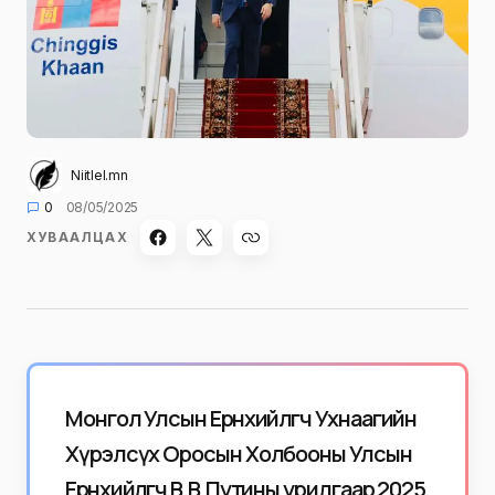
Niitlel.mn
0
08/05/2025
ХУВААЛЦАХ
Монгол Улсын Ерөнхийлөгч Ухнаагийн
Хүрэлсүх Оросын Холбооны Улсын
Ерөнхийлөгч В.В.Путины урилгаар 2025