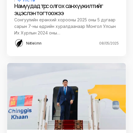
УЛС ТӨР
Намуудад төрөөс олгох санхүүжилтийг
эцэслэн тогтоожээ
Сонгуулийн ерөнхий хорооны 2025 оны 5 дугаар
сарын 7-ны өдрийн хуралдаанаар Монгол Улсын
Их Хурлын 2024 оны…
Niitlel.mn
08/05/2025