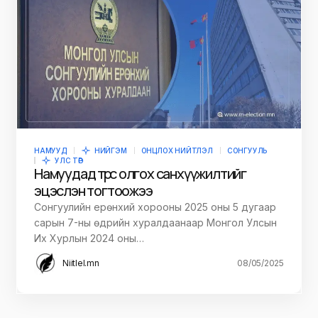
НАМУУД
НИЙГЭМ
ОНЦЛОХ НИЙТЛЭЛ
СОНГУУЛЬ
УЛС ТӨР
Намуудад төрөөс олгох санхүүжилтийг
эцэслэн тогтоожээ
Сонгуулийн ерөнхий хорооны 2025 оны 5 дугаар
сарын 7-ны өдрийн хуралдаанаар Монгол Улсын
Их Хурлын 2024 оны…
Niitlel.mn
08/05/2025