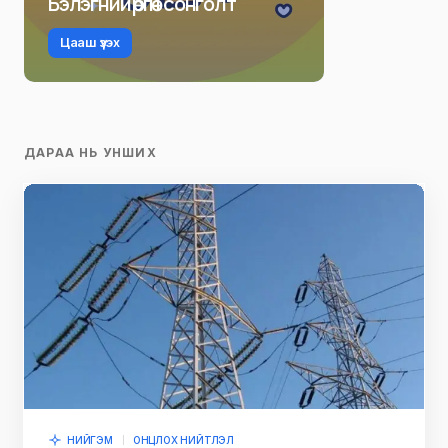
Бэлэгний өргөн сонголт
Цааш үзэх
ДАРАА НЬ УНШИХ
НИЙГЭМ
ОНЦЛОХ НИЙТЛЭЛ