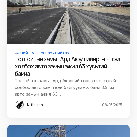
НИЙГЭМ
ОНЦЛОХ НИЙТЛЭЛ
Толгойтын замыг Ард Аюушийн өргөн чөлөөтэй
холбох авто замын ажил 63 хувьтай
байна
Толгойтын замыг Ард Аюушийн өргөн чөлөөтэй
холбох авто зам, гүүрэн байгууламж бүхий 3.9 км
авто замын ажил 63…
Niitlel.mn
08/05/2025