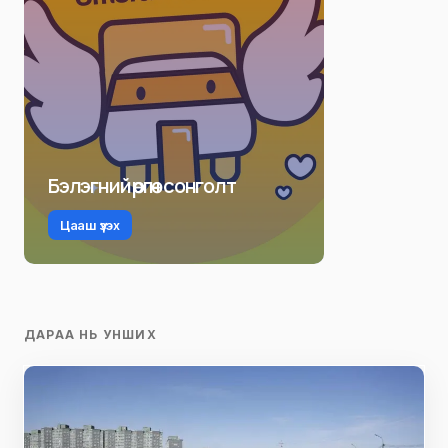
Бэлэгний өргөн сонголт
Цааш үзэх
ДАРАА НЬ УНШИХ