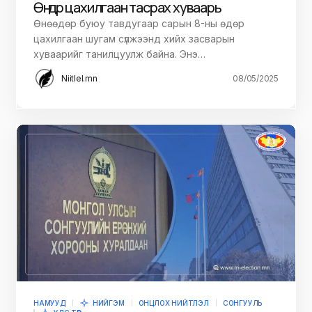
Өнөөдөр цахилгаан тасрах хуваарь
Өнөөдөр буюу тавдугаар сарын 8-ны өдөр
цахилгаан шугам сүлжээнд хийх засварын
хуваарийг танилцуулж байна. Энэ…
Niitlel.mn
08/05/2025
НАМУУД
НИЙГЭМ
ОНЦЛОХ НИЙТЛЭЛ
СОНГУУЛЬ