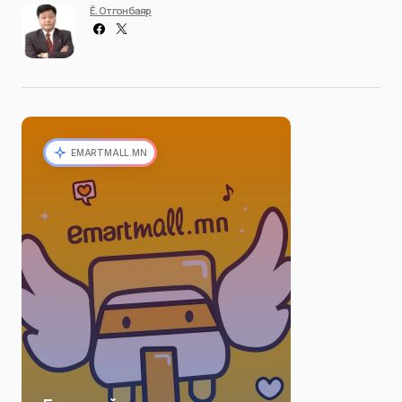
Ё. Отгонбаяр
EMARTMALL.MN