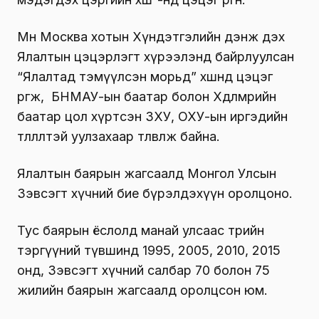
Мөн Москва хотын Хүндэтгэлийн дэнж дэх
Ялалтын цэцэрлэгт хүрээлэнд байрлуулсан
“Ялалтад тэмүүлсэн морьд” хөшөөнд цэцэг
өргөж, БНМАУ-ын баатар болон Хөдөлмөрийн
баатар цол хүртсэн ЗХУ, ОХУ-ын иргэдийн
төлөөлөлтэй уулзахаар төлөвлөж байна.
Ялалтын баярын жагсаалд Монгол Улсын
Зэвсэгт хүчний бие бүрэлдэхүүн оролцоно.
Тус баярын ёслолд манай улсаас төрийн
тэргүүний түвшинд 1995, 2005, 2010, 2015
онд, Зэвсэгт хүчний салбар 70 болон 75
жилийн баярын жагсаалд оролцсон юм.