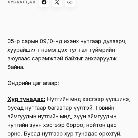
ХУВААЛЦАХ
05-р сарын 09,10-нд ихэнх нутгаар дулаарч,
хуурайшилт нэмэгдэх тул гал түймрийн
аюулаас сэрэмжтэй байхыг анхааруулж
байна.
Өнөөдрийн цаг агаар:
Хур тунадас:
Нутгийн өмнөд хэсгээр үүлшинэ,
бусад нутгаар багавтар үүлтэй. Говийн
аймгуудын нутгийн өмнөд, зүүн аймгуудын
нутгийн зүүн хэсгээр бороо, нойтон цас
орно. Бусад нутгаар хур тунадас орохгүй.