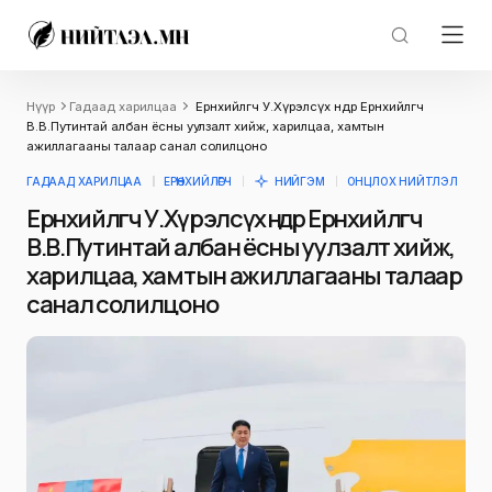
Нүүр
Гадаад харилцаа
Ерөнхийлөгч У.Хүрэлсүх өнөөдөр Ерөнхийлөгч
В.В.Путинтай албан ёсны уулзалт хийж, харилцаа, хамтын
ажиллагааны талаар санал солилцоно
ГАДААД ХАРИЛЦАА
ЕРӨНХИЙЛӨГЧ
НИЙГЭМ
ОНЦЛОХ НИЙТЛЭЛ
Ерөнхийлөгч У.Хүрэлсүх өнөөдөр Ерөнхийлөгч
В.В.Путинтай албан ёсны уулзалт хийж,
харилцаа, хамтын ажиллагааны талаар
санал солилцоно