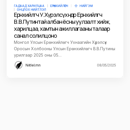
ГАДААД ХАРИЛЦАА
ЕРӨНХИЙЛӨГЧ
НИЙГЭМ
ОНЦЛОХ НИЙТЛЭЛ
Ерөнхийлөгч У.Хүрэлсүх өнөөдөр Ерөнхийлөгч
В.В.Путинтай албан ёсны уулзалт хийж,
харилцаа, хамтын ажиллагааны талаар
санал солилцоно
Монгол Улсын Ерөнхийлөгч Ухнаагийн Хүрэлсүх
Оросын Холбооны Улсын Ерөнхийлөгч В.В.Путины
урилгаар 2025 оны 05…
Niitlel.mn
08/05/2025