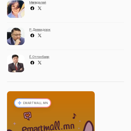
Мөнгөндалай
Р. Даваадорж
Ё. Отгонбаяр
EMARTMALL.MN