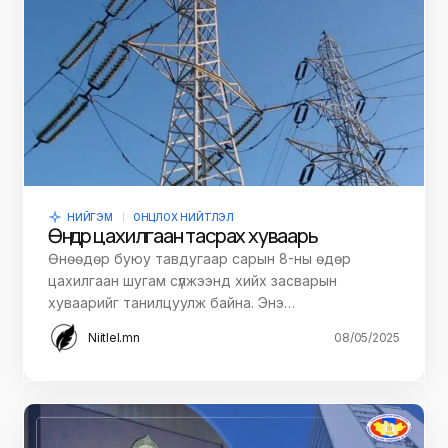
НИЙГЭМ
ОНЦЛОХ НИЙТЛЭЛ
Өнөөдөр цахилгаан тасрах хуваарь
Өнөөдөр буюу тавдугаар сарын 8-ны өдөр
цахилгаан шугам сүлжээнд хийх засварын
хуваарийг танилцуулж байна. Энэ…
Niitlel.mn
08/05/2025