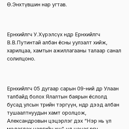
Ө.Энхтүвшин нар угтав.
Ерөнхийлөгч У.Хүрэлсүх өнөөдөр Ерөнхийлөгч
В.В.Путинтай албан ёсны уулзалт хийж,
харилцаа, хамтын ажиллагааны талаар санал
солилцоно.
Ерөнхийлөгч 05 дугаар сарын 09-ний өдөр Улаан
талбайд болох Ялалтын баярын ёслолд
бусад улсын төрийн тэргүүн, өндөр дээд албан
тушаалтнуудын хамт оролцож,
Александровын цэцэрлэг дэх “Нэр нь үл
мэдэгдэх цэргийн хөшөө”-нд цэцэг өргөнө.