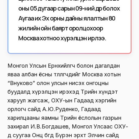
оны 05 дугаар сарын 09-ний өдөр болох
Аугаа их Эх орны дайны ялалтын 80
жилийн ойн баярт оролцохоор
Москва хотноо хүрэлцэн ирлээ.
Монгол Улсын Ерөнхийлөгч болон дагалдан
яваа албан ёсны төлөөлөгчдийг Москва хотын
“Внуково” олон улсын нисэх онгоцны
буудалд хүрэлцэн ирэхэд Төрийн хүндэт
харуул жагсаж, ОХУ-ын Гадаад хэргийн
орлогч сайд А.Ю.Руденко, Гадаад
харилцааны яамны Төрийн ёслолын газрын
захирал И.В.Богдашев, Монгол Улсаас ОХУ-
д суугаа Онц бөгөөд Бүрэн эрхт Элчин сайд