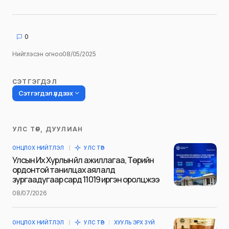
0
Нийтлэсэн огноо
08/05/2025
СЭТГЭГДЭЛ
Сэтгэгдэл үлдээх
УЛС ТӨР, ДУУЛИАН
Таны имэйл хаягийг нийтлэхгүй.
ОНЦЛОХ НИЙТЛЭЛ
УЛС ТӨР
Шаардлагатай талбаруудыг
*
гэж
Улсын Их Хурлын үйл ажиллагаа, Төрийн
тэмдэглэсэн
ордонтой танилцах аялалд
зургаадугаар сард 11019 иргэн оролцжээ
Name
*
08/07/2026
ОНЦЛОХ НИЙТЛЭЛ
УЛС ТӨР
ХУУЛЬ ЭРХ ЗҮЙ