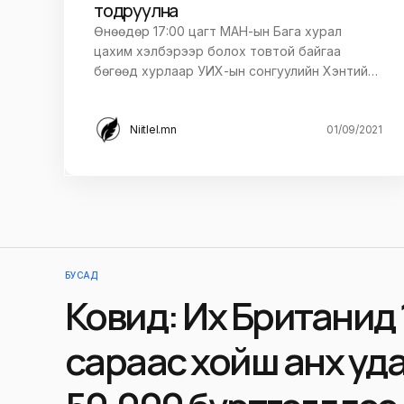
тодруулна
Өнөөдөр 17:00 цагт МАН-ын Бага хурал
цахим хэлбэрээр болох товтой байгаа
бөгөөд хурлаар УИХ-ын сонгуулийн Хэнтий…
Niitlel.mn
01/09/2021
БУСАД
Ковид: Их Британид 
сараас хойш анх удаа