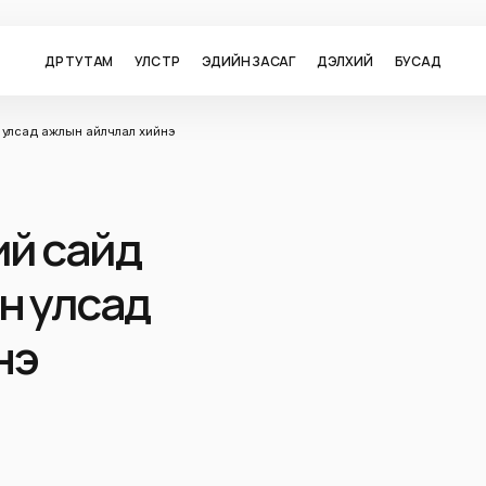
ӨДӨР ТУТАМ
УЛС ТӨР
ЭДИЙН ЗАСАГ
ДЭЛХИЙ
БУСАД
 улсад ажлын айлчлал хийнэ
ий сайд
н улсад
нэ