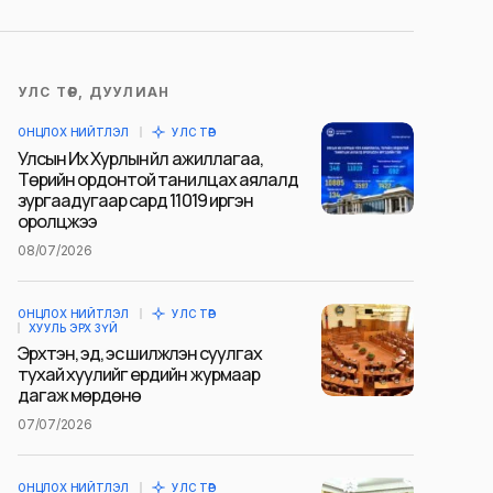
УЛС ТӨР, ДУУЛИАН
ОНЦЛОХ НИЙТЛЭЛ
УЛС ТӨР
Улсын Их Хурлын үйл ажиллагаа,
Төрийн ордонтой танилцах аялалд
зургаадугаар сард 11019 иргэн
оролцжээ
08/07/2026
ОНЦЛОХ НИЙТЛЭЛ
УЛС ТӨР
ХУУЛЬ ЭРХ ЗҮЙ
Эрхтэн, эд, эс шилжүүлэн суулгах
тухай хуулийг ердийн журмаар
дагаж мөрдөнө
07/07/2026
ОНЦЛОХ НИЙТЛЭЛ
УЛС ТӨР