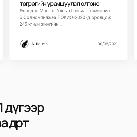
төгрөгийн урамшуулал олгоно
Өнөөдөр Монгол Улсын Гавьяат тамирчин
Э.Содномпилжээ ТОКИО-2020-д оролцож
245 кг-ын жингийн…
Niitlel.mn
30/08/2021
1 дүгээр
 өдөрт