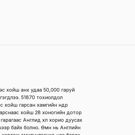
эс хойш анх удаа 50,000 гаруй
гэгдлээ. 51870 тохиолдол
с хойш гарсан хамгийн өндөр
г гарснаас хойш 28 хоногийн дотор
 гарагаас Англид хөл хорио дуусах
ээр байх болно. Өмнө нь Английн