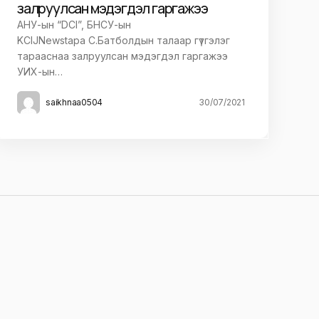
залруулсан мэдэгдэл гаргажээ
АНУ-ын “DCI”, БНСУ-ын
KCIJNewstapa С.Батболдын талаар гүтгэлэг
тарааснаа залруулсан мэдэгдэл гаргажээ
УИХ-ын…
saikhnaa0504
30/07/2021