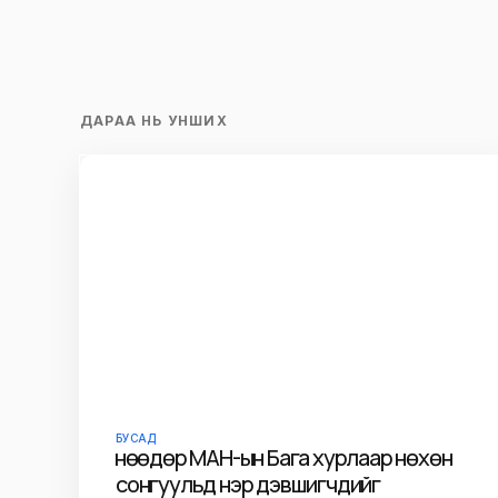
ДАРАА НЬ УНШИХ
БУСАД
Өнөөдөр МАН-ын Бага хурлаар нөхөн
сонгуульд нэр дэвшигчдийг