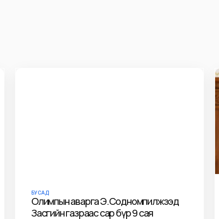
БУСАД
Олимпын аварга Э.Содномпилжээд
Засгийн газраас сар бүр 9 сая