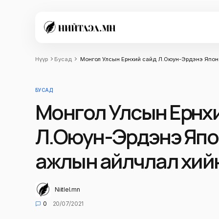
Нүүр
Бусад
Монгол Улсын Ерөнхий сайд Л.Оюун-Эрдэнэ Япон
БУСАД
Монгол Улсын Ерөнх
Л.Оюун-Эрдэнэ Япо
ажлын айлчлал хий
Niitlel.mn
0
20/07/2021