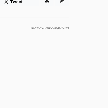
Tweet
Нийтлэсэн огноо
20/07/2021
ж
E-mail
*