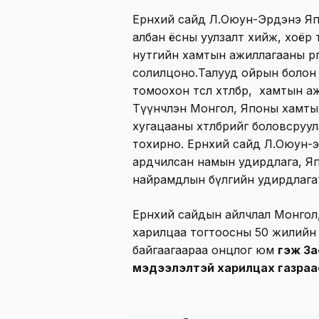
Ерөнхий сайд Л.Оюун-Эрдэнэ Яп
албан ёсны уулзалт хийж, хоёр 
нутгийн хамтын ажиллагааны өрг
солилцоно.Талууд ойрын болон
томоохон төсөл хөтөлбөр, хамтын
Түүнчлэн Монгол, Японы хамты
хугацааны хөтөлбөрийг боловсруу
тохирно. Ерөнхий сайд Л.Оюун-
ардчилсан намын удирдлага, Я
найрамдлын бүлгийн удирдлагат
Ерөнхий сайдын айлчлал Монго
харилцаа тогтоосны 50 жилийн
байгаагаараа онцлог юм
гэж За
мэдээлэлтэй харилцах газраа