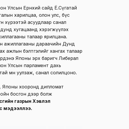
он Улсын Ерөнхий сайд Ё.Сүгатай
талын харилцаа, олон улс, бүс
өн хүрээтэй асуудлаар санал
 дунд хугацаанд хэрэгжүүлэх
 ажиллагааны талаар ярилцана.
н ажиллагааны дараачийн Дунд
лах ажлын бэлтгэлийг хангах талаар
эрдэнэ Японы эрх баригч Либерал
пон Улсын парламент дахь
ай мөн уулзаж, санал солилцоно.
л, Японы хооронд дипломат
 ойн босгон дээр болж
сгийн газрын Хэвлэл
с мэдээллээ.