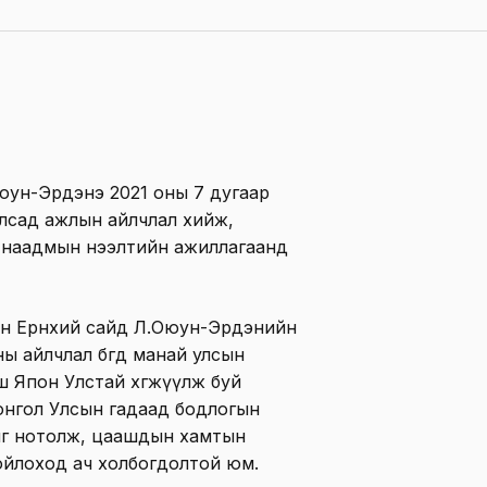
юун-Эрдэнэ 2021 оны 7 дугаар
Улсад ажлын айлчлал хийж,
 наадмын нээлтийн ажиллагаанд
ын Ерөнхий сайд Л.Оюун-Эрдэнийн
 айлчлал бөгөөд манай улсын
ш Япон Улстай хөгжүүлж буй
онгол Улсын гадаад бодлогын
хыг нотолж, цаашдын хамтын
ойлоход ач холбогдолтой юм.