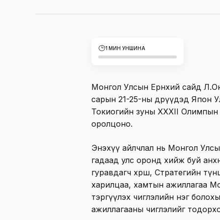
1 МИН УНШИНА
Монгол Улсын Ерөнхий сайд Л.О
сарын 21-25-ны өдрүүдэд Япон 
Токиогийн зуны XXXII Олимпын
оролцоно.
Энэхүү айлчлал нь Монгол Улс
гадаад улс оронд хийж буй анхны
гуравдагч хөрш, Стратегийн түн
харилцаа, хамтын ажиллагаа М
тэргүүлэх чиглэлийн нэг боло
ажиллагааны чиглэлийг тодорх