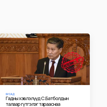
БУСАД
Гадны хэвлэлүүд С.Батболдын
талаар гүтгэлэг тарааснаа