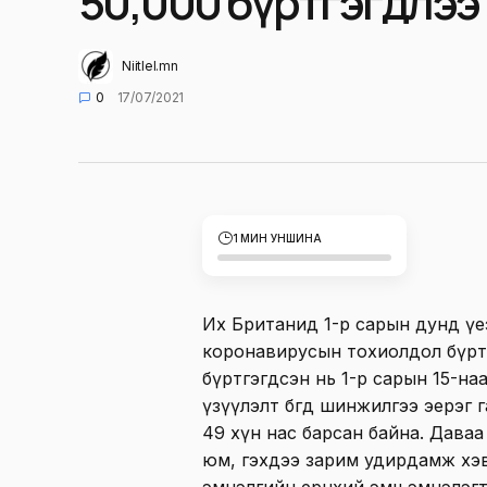
50,000 бүртгэгдлээ
Niitlel.mn
0
17/07/2021
1 МИН УНШИНА
Их Британид 1-р сарын дунд үе
коронавирусын тохиолдол бүрт
бүртгэгдсэн нь 1-р сарын 15-наа
үзүүлэлт бөгөөд шинжилгээ эерэ
49 хүн нас барсан байна. Даваа
юм, гэхдээ зарим удирдамж хэв