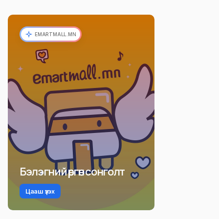
EMARTMALL.MN
Бэлэгний өргөн сонголт
Цааш үзэх