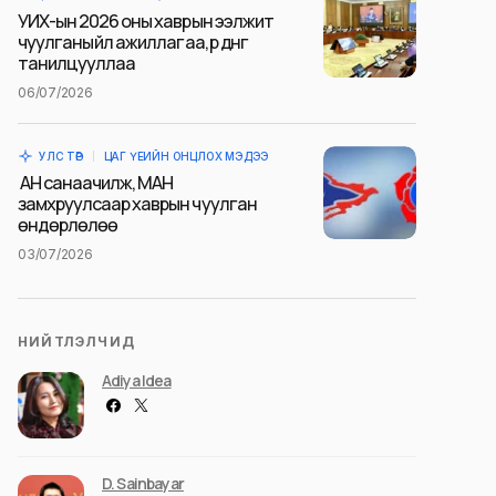
УИХ-ын 2026 оны хаврын ээлжит
чуулганы үйл ажиллагаа, үр дүнг
танилцууллаа
06/07/2026
УЛС ТӨР
ЦАГ ҮЕИЙН ОНЦЛОХ МЭДЭЭ
АН санаачилж, МАН
замхруулсаар хаврын чуулган
өндөрлөлөө
03/07/2026
НИЙТЛЭЛЧИД
Adiya Idea
D. Sainbayar