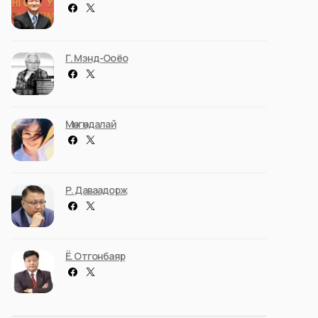
Г. Мэнд-Ооёо
Мөнгөндалай
Р. Даваадорж
Ё. Отгонбаяр