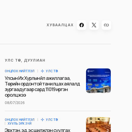
ХУВААЛЦАХ
УЛС ТӨР, ДУУЛИАН
ОНЦЛОХ НИЙТЛЭЛ
УЛС ТӨР
Улсын Их Хурлын үйл ажиллагаа,
Төрийн ордонтой танилцах аялалд
зургаадугаар сард 11019 иргэн
оролцжээ
08/07/2026
ОНЦЛОХ НИЙТЛЭЛ
УЛС ТӨР
ХУУЛЬ ЭРХ ЗҮЙ
Эрхтэн, эд, эс шилжүүлэн суулгах