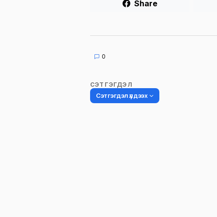
Share
0
СЭТГЭГДЭЛ
Сэтгэгдэл үлдээх
Таны имэйл хаягийг нийтлэхгүй.
Шаардлагатай талбаруудыг
*
гэ
тэмдэглэсэн
Name
*