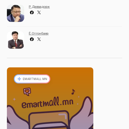
Р. Даваадорж
Ё. Отгонбаяр
EMARTMALL.MN