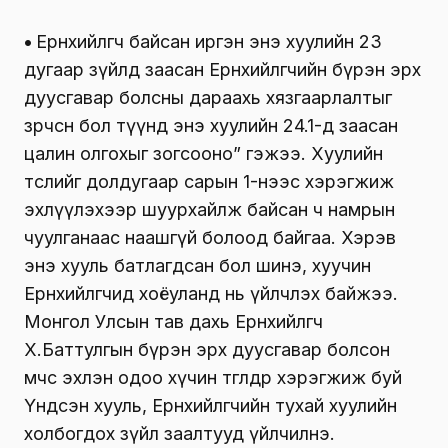
•
Ерөнхийлөгч байсан иргэн энэ хуулийн 23
дугаар зүйлд заасан Ерөнхийлөгчийн бүрэн эрх
дуусгавар болсны дараахь хязгаарлалтыг
зөрчсөн бол түүнд энэ хуулийн 24.1-д заасан
цалин олгохыг зогсооно” гэжээ. Хуулийн
төслийг долдугаар сарын 1-нээс хэрэгжиж
эхлүүлэхээр шуурхайлж байсан ч намрын
чуулганаас наашгүй болоод байгаа. Хэрэв
энэ хууль батлагдсан бол шинэ, хуучин
Ерөнхийлөгчид хоёуланд нь үйлчлэх байжээ.
Монгол Улсын тав дахь Ерөнхийлөгч
Х.Баттулгын бүрэн эрх дуусгавар болсон
мөчөөс эхлэн одоо хүчин төгөлдөр хэрэгжиж буй
Үндсэн хууль, Ерөнхийлөгчийн тухай хуулийн
холбогдох зүйл заалтууд үйлчилнэ.