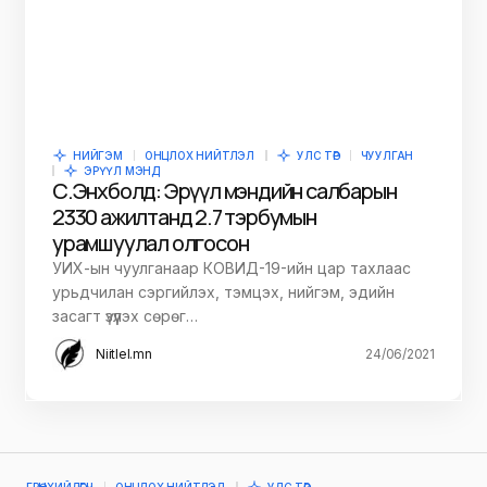
НИЙГЭМ
ОНЦЛОХ НИЙТЛЭЛ
УЛС ТӨР
ЧУУЛГАН
ЭРҮҮЛ МЭНД
С.Энхболд: Эрүүл мэндийн салбарын
2330 ажилтанд 2.7 тэрбумын
урамшуулал олгосон
УИХ-ын чуулганаар КОВИД-19-ийн цар тахлаас
урьдчилан сэргийлэх, тэмцэх, нийгэм, эдийн
засагт үзүүлэх сөрөг…
Niitlel.mn
24/06/2021