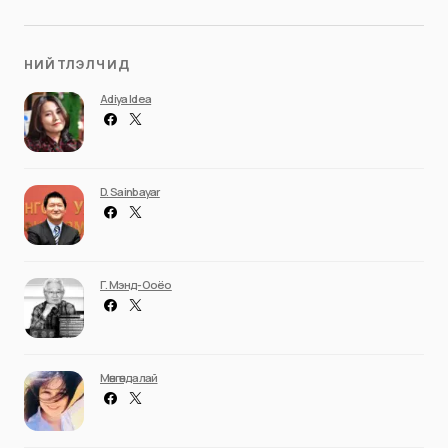
НИЙТЛЭЛЧИД
Adiya Idea
D. Sainbayar
Г. Мэнд-Ооёо
Мөнгөндалай