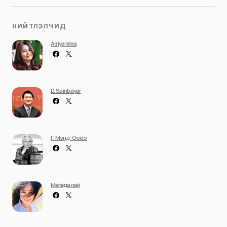
НИЙТЛЭЛЧИД
Adiya Idea
D. Sainbayar
Г. Мэнд-Ооёо
Мөнгөндалай