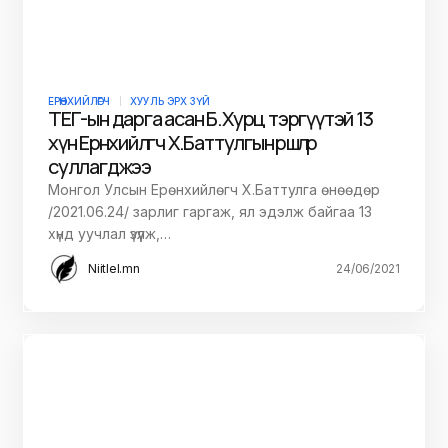
ЕРӨНХИЙЛӨГЧ
ХУУЛЬ ЭРХ ЗҮЙ
ТЕГ-ын дарга асан Б.Хурц тэргүүтэй 13
хүн Ерөнхийлөгч Х.Баттулгын өршөөлөөр
суллагджээ
Монгол Улсын Ерөнхийлөгч Х.Баттулга өнөөдөр
/2021.06.24/ зарлиг гаргаж, ял эдэлж байгаа 13
хүнд уучлал үзүүлж,…
Niitlel.mn
24/06/2021