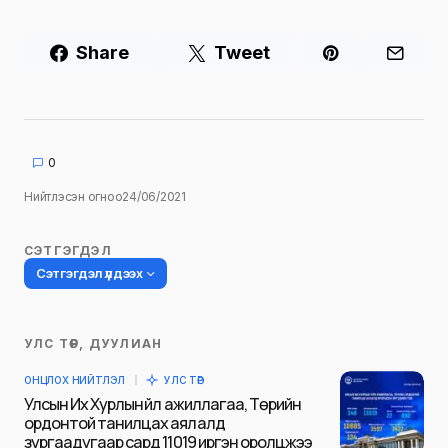
Share
Tweet
0
Нийтлэсэн огноо
24/06/2021
СЭТГЭГДЭЛ
Сэтгэгдэл үлдээх
УЛС ТӨР, ДУУЛИАН
Таны имэйл хаягийг нийтлэхгүй.
ОНЦЛОХ НИЙТЛЭЛ
УЛС ТӨР
Шаардлагатай талбаруудыг
*
гэж
Улсын Их Хурлын үйл ажиллагаа, Төрийн
тэмдэглэсэн
ордонтой танилцах аялалд
зургаадугаар сард 11019 иргэн оролцжээ