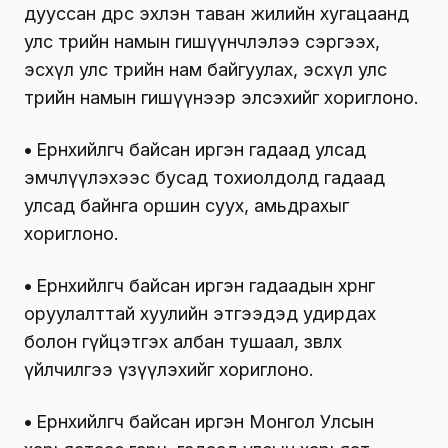
дууссан өдрөөс эхлэн таван жилийн хугацаанд
улс төрийн намын гишүүнчлэлээ сэргээх,
эсхүл улс төрийн нам байгуулах, эсхүл улс
төрийн намын гишүүнээр элсэхийг хориглоно.
•
Ерөнхийлөгч байсан иргэн гадаад улсад
эмчлүүлэхээс бусад тохиолдолд гадаад
улсад байнга оршин суух, амьдрахыг
хориглоно.
•
Ерөнхийлөгч байсан иргэн гадаадын хөрөнгө
оруулалттай хуулийн этгээдэд удирдах
болон гүйцэтгэх албан тушаал, зөвлөх
үйлчилгээ үзүүлэхийг хориглоно.
•
Ерөнхийлөгч байсан иргэн Монгол Улсын