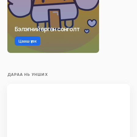
Бэлэгний өргөн сонголт
Цааш үзэх
ДАРАА НЬ УНШИХ