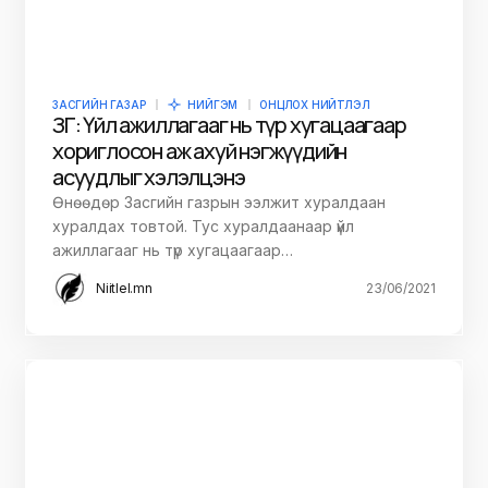
ЗАСГИЙН ГАЗАР
НИЙГЭМ
ОНЦЛОХ НИЙТЛЭЛ
ЗГ: Үйл ажиллагааг нь түр хугацаагаар
хориглосон аж ахуй нэгжүүдийн
асуудлыг хэлэлцэнэ
Өнөөдөр Засгийн газрын ээлжит хуралдаан
хуралдах товтой. Тус хуралдаанаар үйл
ажиллагааг нь түр хугацаагаар…
Niitlel.mn
23/06/2021