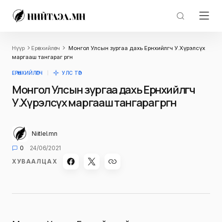
Нүүр
Ерөнхийлөгч
Монгол Улсын зургаа дахь Ерөнхийлөгч У.Хүрэлсүх
маргааш тангараг өргөнө
ЕРӨНХИЙЛӨГЧ
УЛС ТӨР
Монгол Улсын зургаа дахь Ерөнхийлөгч
У.Хүрэлсүх маргааш тангараг өргөнө
Niitlel.mn
0
24/06/2021
ХУВААЛЦАХ