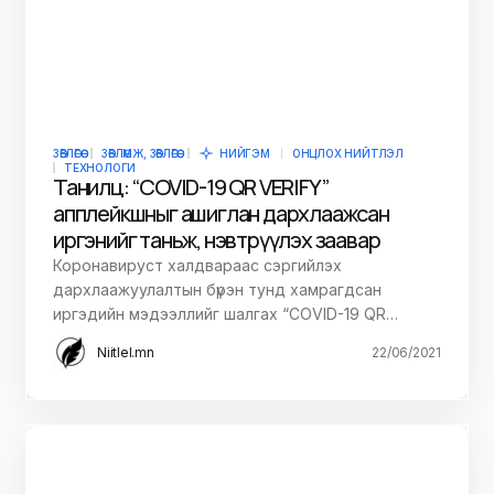
ЗӨВЛӨГӨӨ
ЗӨВЛӨМЖ, ЗӨВЛӨГӨӨ
НИЙГЭМ
ОНЦЛОХ НИЙТЛЭЛ
ТЕХНОЛОГИ
Танилц: “COVID-19 QR VERIFY”
апплейкшныг ашиглан дархлаажсан
иргэнийг таньж, нэвтрүүлэх заавар
Коронавируст халдвараас сэргийлэх
дархлаажуулалтын бүрэн тунд хамрагдсан
иргэдийн мэдээллийг шалгах “COVID-19 QR…
Niitlel.mn
22/06/2021