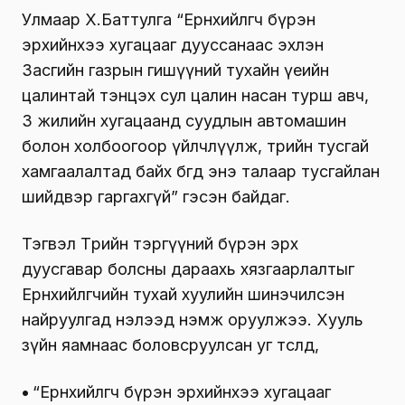
Улмаар Х.Баттулга “Ерөнхийлөгч бүрэн
эрхийнхээ хугацааг дууссанаас эхлэн
Засгийн газрын гишүүний тухайн үеийн
цалинтай тэнцэх сул цалин насан турш авч,
3 жилийн хугацаанд суудлын автомашин
болон холбоогоор үйлчлүүлж, төрийн тусгай
хамгаалалтад байх бөгөөд энэ талаар тусгайлан
шийдвэр гаргахгүй” гэсэн байдаг.
Тэгвэл Төрийн тэргүүний бүрэн эрх
дуусгавар болсны дараахь хязгаарлалтыг
Ерөнхийлөгчийн тухай хуулийн шинэчилсэн
найруулгад нэлээд нэмж оруулжээ. Хууль
зүйн яамнаас боловсруулсан уг төсөлд,
•
“Ерөнхийлөгч бүрэн эрхийнхээ хугацааг