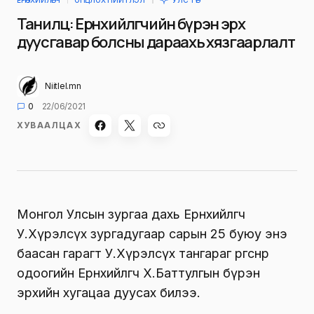
ЕРӨНХИЙЛӨГЧ
ОНЦЛОХ НИЙТЛЭЛ
УЛС ТӨР
Танилц: Ерөнхийлөгчийн бүрэн эрх
дуусгавар болсны дараахь хязгаарлалт
Niitlel.mn
0
22/06/2021
ХУВААЛЦАХ
Монгол Улсын зургаа дахь Ерөнхийлөгч
У.Хүрэлсүх зургадугаар сарын 25 буюу энэ
баасан гарагт У.Хүрэлсүх тангараг өргөснөөр
одоогийн Ерөнхийлөгч Х.Баттулгын бүрэн
эрхийн хугацаа дуусах билээ.