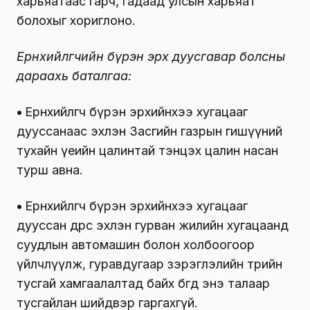
харьяатаас гарч, гадаад улсын харьяат
болохыг хориглоно.
Ерөнхийлөгчийн бүрэн эрх дуусгавар болсны
дараахь баталгаа:
•
Ерөнхийлөгч бүрэн эрхийнхээ хугацааг
дууссанаас эхлэн Засгийн газрын гишүүний
тухайн үеийн цалинтай тэнцэх цалин насан
турш авна.
•
Ерөнхийлөгч бүрэн эрхийнхээ хугацааг
дууссан өдрөөс эхлэн гурван жилийн хугацаанд
суудлын автомашин болон холбоогоор
үйлчлүүлж, гуравдугаар зэрэглэлийн төрийн
тусгай хамгаалалтад байх бөгөөд энэ талаар
тусгайлан шийдвэр гаргахгүй.