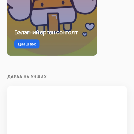
Бэлэгний өргөн сонголт
Цааш үзэх
ДАРАА НЬ УНШИХ