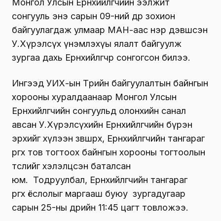
Монгол Улсын Ерөнхийлөгчийн ээлжит
сонгууль энэ сарын 09-ний өдөр зохион
байгуулагдаж улмаар МАН-аас нэр дэвшсэн
У.Хүрэлсүх үнэмлэхүы ялалт байгуулж
зургаа дахь Ерөнхийлөгчөөр сонгогсон билээ.
Ингээд УИХ-ын Төрийн байгуулалтын байнгын
хорооны хуралдаанаар Монгол Улсын
Ерөнхийлөгчийн сонгуульд олонхийн санал
авсан У.Хүрэлсүхийн Ерөнхийлөгчийн бүрэн
эрхийг хүлээн зөвшөөрөх, Ерөнхийлөгчийн тангараг
өргөх тов тогтоох байнгын хорооны тогтоолын
төслийг хэлэлцсэн баталсан
юм. Тодруулбал, Ерөнхийлөгчийн тангараг
өргөх ёслолыг маргааш буюу зургадугаар
сарын 25-ны өдрийн 11:45 цагт товложээ.