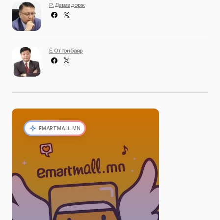
Р. Даваадорж
Ё. Отгонбаяр
EMARTMALL.MN