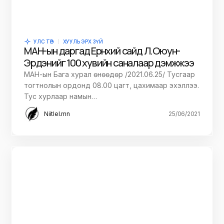
УЛС ТӨР
ХУУЛЬ ЭРХ ЗҮЙ
МАН-ын даргад Ерөнхий сайд Л.Оюун-
Эрдэнийг 100 хувийн саналаар дэмжжээ
МАН-ын Бага хурал өнөөдөр /2021.06.25/ Тусгаар
тогтнолын ордонд 08.00 цагт, цахимаар эхэллээ.
Тус хурлаар намын…
Niitlel.mn
25/06/2021