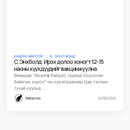
ОНЦЛОХ НИЙТЛЭЛ
ЭРҮҮЛ МЭНД
С.Энхболд: Ирэх долоо хоногт 12-15
насны хүүхдүүдийг вакцинжуулна
Өнөөдөр “Аюулгүй байдал, гадаад бодлогын
байнгын хороо”-ны хуралдаанаар Цар тахлын
тухай хуульд…
Niitlel.mn
22/06/2021