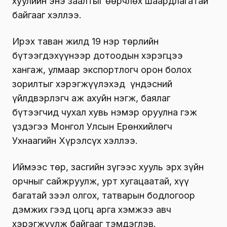
хуулийн энэ заалтыг өөрчлөх шаардлагатай
байгааг хэллээ.
Ирэх таван жилд 19 нэр төрлийн
бүтээгдэхүүнээр дотоодын хэрэгцээ
хангаж, улмаар экспортлогч орон болох
зорилтыг хэрэгжүүлэхэд үндэсний
үйлдвэрлэгч аж ахуйн нэгж, баялаг
бүтээгчид чухал хувь нэмэр оруулна гэж
үздэгээ Монгол Улсын Ерөнхийлөгч
Ухнаагийн Хүрэлсүх хэллээ.
Иймээс төр, засгийн зүгээс хууль эрх зүйн
орчныг сайжруулж, урт хугацаатай, хүү
багатай зээл олгох, татварын бодлогоор
дэмжих гээд цогц арга хэмжээ авч
хэрэгжүүлж байгааг тэмдэглэв.