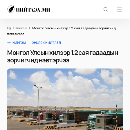
Нүүр
Нийгэм
Монгол Улсын хилээр 1.2 сая гадаадын зорчигчид
нэвтэрчээ
НИЙГЭМ
ОНЦЛОХ НИЙТЛЭЛ
Монгол Улсын хилээр 1.2 сая гадаадын
зорчигчид нэвтэрчээ