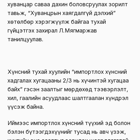
хуванцар саваа дахин боловсруулах зорилт
тавьж, “Хуванцрын хаягдалгүй дэлхий”
хөтөлбөр хэрэгжүүлж байгаа тухай
гүйцэтгэх захирал Л.Мягмаржав
танилцуулав.
Хүнсний тухай хуулийн “импортлох хүнсний
хадгалах хугацааны 2/3 нь хүчинтэй хугацаа
байх” гэсэн заалтыг мөрдөхөд тээвэрлэлт,
хил, гаалийн асуудлаас шалтгаалан хүндрэл
үүсэж байна.
Иймээс импортлох хүнсний түүхий эд болон
бэлэн бүтээгдэхүүнийг тусад нь авч үзэж,