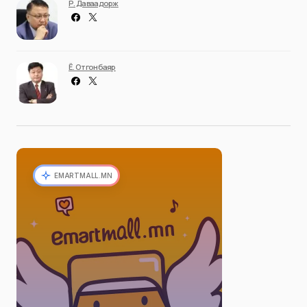
Р. Даваадорж
Ё. Отгонбаяр
EMARTMALL.MN