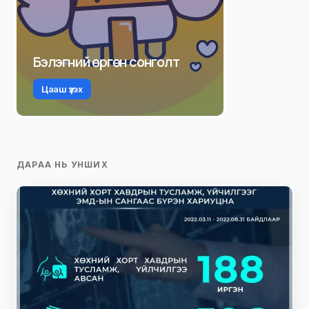
Бэлэгний өргөн сонголт
Цааш үзэх
ДАРАА НЬ УНШИХ