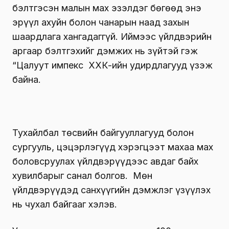
бэлтгэсэн малын мах эзэлдэг бөгөөд энэ
эрүүл ахуйн болон чанарын наад захын
шаардлага хангадаггүй. Иймээс үйлдвэрийн
аргаар бэлтгэхийг дэмжих нь зүйтэй гэж
“Цалуут импекс ХХК-ийн удирдлагууд үзэж
байна.
Тухайлбал төсвийн байгууллагууд болон
сургууль, цэцэрлэгүүд хэрэгцээт махаа мах
боловсруулах үйлдвэрүүдээс авдаг байх
хувилбарыг санал болгов. Мөн
үйлдвэрүүдэд санхүүгийн дэмжлэг үзүүлэх
нь чухал байгааг хэлэв.