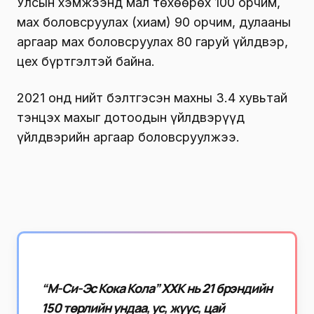
Улсын хэмжээнд мал төхөөрөх 100 орчим,
мах боловсруулах (хиам) 90 орчим, дулааны
аргаар мах боловсруулах 80 гаруй үйлдвэр,
цех бүртгэлтэй байна.
2021 онд нийт бэлтгэсэн махны 3.4 хувьтай
тэнцэх махыг дотоодын үйлдвэрүүд
үйлдвэрийн аргаар боловсруулжээ.
“М-Си-Эс Кока Кола” ХХК нь 21 брэндийн
150 төрлийн ундаа, ус, жүүс, цай