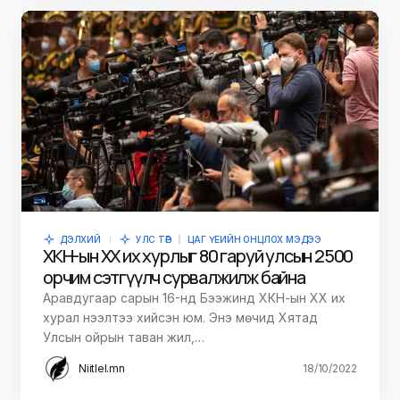
ДЭЛХИЙ
УЛС ТӨР
ЦАГ ҮЕИЙН ОНЦЛОХ МЭДЭЭ
ХКН-ын ХХ их хурлыг 80 гаруй улсын 2500
орчим сэтгүүлч сурвалжилж байна
Аравдугаар сарын 16-нд Бээжинд ХКН-ын ХХ их
хурал нээлтээ хийсэн юм. Энэ мөчид Хятад
Улсын ойрын таван жил,…
Niitlel.mn
18/10/2022