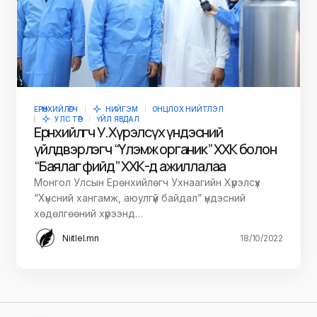
ЕРӨНХИЙЛӨГЧ
НИЙГЭМ
ОНЦЛОХ НИЙТЛЭЛ
УЛС ТӨР
ҮЙЛ ЯВДАЛ
Ерөнхийлөгч У.Хүрэлсүх үндэсний
үйлдвэрлэгч “Үлэмж органик” ХХК болон
“Баялаг фийд” ХХК-д ажиллалаа
Монгол Улсын Ерөнхийлөгч Ухнаагийн Хүрэлсүх
“Хүнсний хангамж, аюулгүй байдал” үндэсний
хөдөлгөөний хүрээнд…
Niitlel.mn
18/10/2022