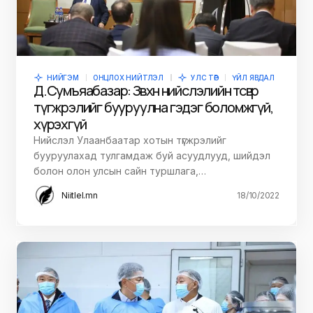
НИЙГЭМ
ОНЦЛОХ НИЙТЛЭЛ
УЛС ТӨР
ҮЙЛ ЯВДАЛ
Д.Сумъяабазар: Зөвхөн нийслэлийн төсвөөр
түгжрэлийг бууруулна гэдэг боломжгүй,
хүрэхгүй
Нийслэл Улаанбаатар хотын түгжрэлийг
бууруулахад тулгамдаж буй асуудлууд, шийдэл
болон олон улсын сайн туршлага,…
Niitlel.mn
18/10/2022