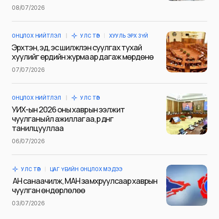
Name
*
08/07/2026
ОНЦЛОХ НИЙТЛЭЛ
УЛС ТӨР
ХУУЛЬ ЭРХ ЗҮЙ
E-mail
*
Эрхтэн, эд, эс шилжүүлэн суулгах тухай
хуулийг ердийн журмаар дагаж мөрдөнө
07/07/2026
Сэтгэгдэл
*
ОНЦЛОХ НИЙТЛЭЛ
УЛС ТӨР
УИХ-ын 2026 оны хаврын ээлжит
чуулганы үйл ажиллагаа, үр дүнг
танилцууллаа
06/07/2026
Save my name and e-mail in this browser for the next
time I comment.
УЛС ТӨР
ЦАГ ҮЕИЙН ОНЦЛОХ МЭДЭЭ
Илгээх
АН санаачилж, МАН замхруулсаар хаврын
чуулган өндөрлөлөө
03/07/2026