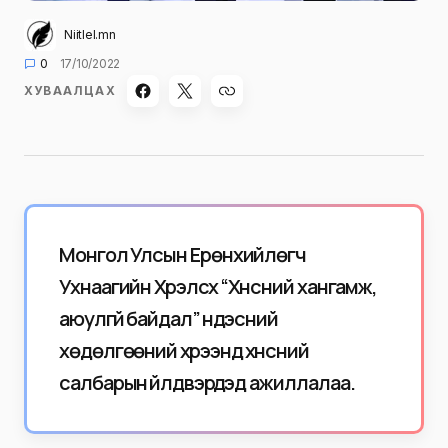
Niitlel.mn
0
17/10/2022
ХУВААЛЦАХ
Монгол Улсын Ерөнхийлөгч
Ухнаагийн Хүрэлсүх “Хүнсний хангамж,
аюулгүй байдал” үндэсний
хөдөлгөөний хүрээнд хүнсний
салбарын үйлдвэрүүдэд ажиллалаа.