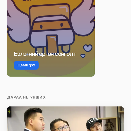
Бэлэгний өргөн сонголт
Цааш үзэх
ДАРАА НЬ УНШИХ