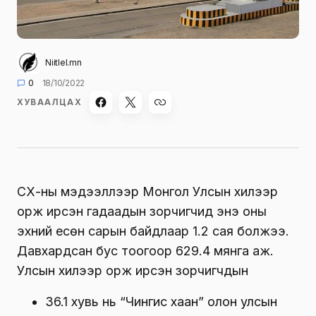
Niitlel.mn
0
18/10/2022
ХУВААЛЦАХ
ҮСХ-ны мэдээллээр Монгол Улсын хилээр
орж ирсэн гадаадын зорчигчид энэ оны
эхний есөн сарын байдлаар 1.2 сая болжээ.
Давхардсан бус тоогоор 629.4 мянга аж.
Улсын хилээр орж ирсэн зорчигчдын
36.1 хувь нь “Чингис хаан” олон улсын