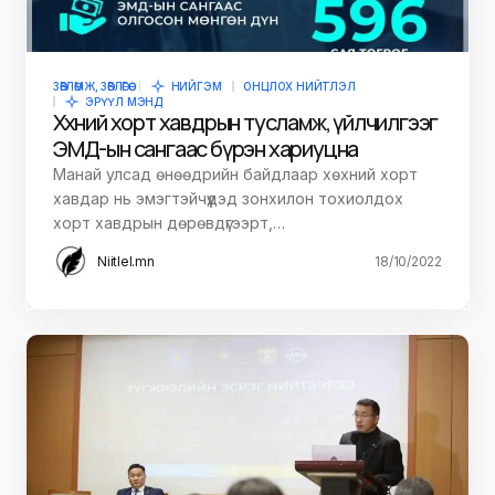
ЗӨВЛӨМЖ, ЗӨВЛӨГӨӨ
НИЙГЭМ
ОНЦЛОХ НИЙТЛЭЛ
ЭРҮҮЛ МЭНД
Хөхний хорт хавдрын тусламж, үйлчилгээг
ЭМД-ын сангаас бүрэн хариуцна
Манай улсад өнөөдрийн байдлаар хөхний хорт
хавдар нь эмэгтэйчүүдэд зонхилон тохиолдох
хорт хавдрын дөрөвдүгээрт,…
Niitlel.mn
18/10/2022