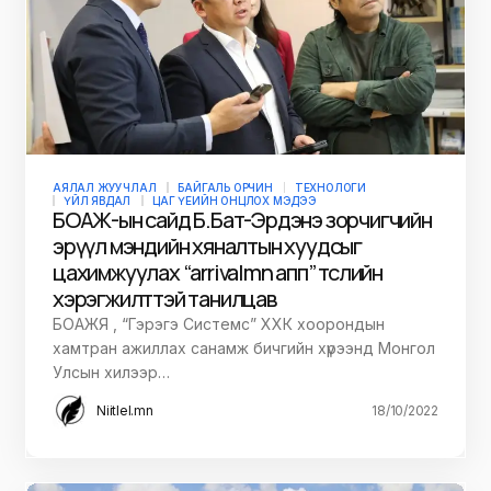
АЯЛАЛ ЖУУЧЛАЛ
БАЙГАЛЬ ОРЧИН
ТЕХНОЛОГИ
ҮЙЛ ЯВДАЛ
ЦАГ ҮЕИЙН ОНЦЛОХ МЭДЭЭ
БОАЖ-ын сайд Б.Бат-Эрдэнэ зорчигчийн
эрүүл мэндийн хяналтын хуудсыг
цахимжуулах “arrivalmn апп” төслийн
хэрэгжилттэй танилцав
БОАЖЯ , “Гэрэгэ Системс” ХХК хоорондын
хамтран ажиллах санамж бичгийн хүрээнд Монгол
Улсын хилээр…
Niitlel.mn
18/10/2022