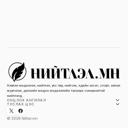
Хэвлэл мэдээлэл, нийтлэл, улс төр, нийгэм, эдийн засаг, спорт, аялал
жуулчлал, дэлхийн мэдээ мэдээллийн талаарх сонирхолтой
нийтлэлүүд.
ОНЦЛОХ АНГИЛАЛ
ТУСЛАХ ЦЭС
© 2026 Nittlel.mn