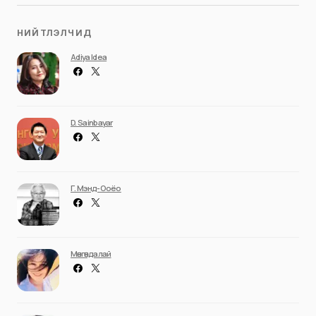
НИЙТЛЭЛЧИД
Adiya Idea
D. Sainbayar
Г. Мэнд-Ооёо
Мөнгөндалай