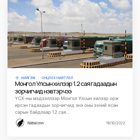
НИЙГЭМ
ОНЦЛОХ НИЙТЛЭЛ
Монгол Улсын хилээр 1.2 сая гадаадын
зорчигчид нэвтэрчээ
ҮСХ-ны мэдээллээр Монгол Улсын хилээр орж
ирсэн гадаадын зорчигчид энэ оны эхний есөн
сарын байдлаар 1.2 сая…
Niitlel.mn
18/10/2022