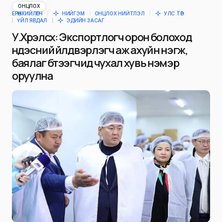
ОНЦЛОХ
ЕРӨНХИЙЛӨГЧ
НИЙГЭМ
ОНЦЛОХ НИЙТЛЭЛ
УЛС ТӨР
ҮЙЛ ЯВДАЛ
ЭДИЙН ЗАСАГ
У.Хүрэлсүх: Экспортлогч орон болоход
үндэсний үйлдвэрлэгч аж ахуйн нэгж,
баялаг бүтээгчид чухал хувь нэмэр
оруулна