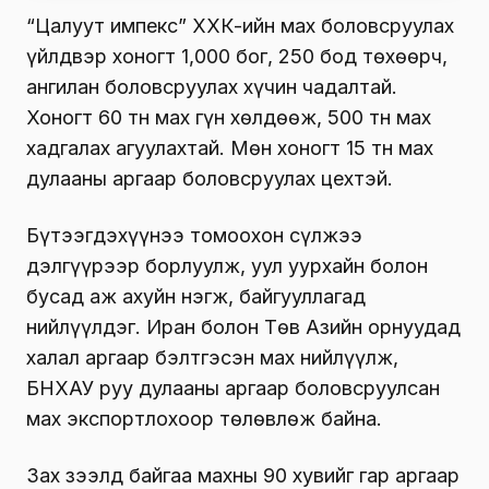
“Цалуут импекс” ХХК-ийн мах боловсруулах
үйлдвэр хоногт 1,000 бог, 250 бод төхөөрч,
ангилан боловсруулах хүчин чадалтай.
Хоногт 60 тн мах гүн хөлдөөж, 500 тн мах
хадгалах агуулахтай. Мөн хоногт 15 тн мах
дулааны аргаар боловсруулах цехтэй.
Бүтээгдэхүүнээ томоохон сүлжээ
дэлгүүрээр борлуулж, уул уурхайн болон
бусад аж ахуйн нэгж, байгууллагад
нийлүүлдэг. Иран болон Төв Азийн орнуудад
халал аргаар бэлтгэсэн мах нийлүүлж,
БНХАУ руу дулааны аргаар боловсруулсан
мах экспортлохоор төлөвлөж байна.
Зах зээлд байгаа махны 90 хувийг гар аргаар