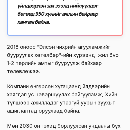
үйлдвэрлэн зах зээлд нийлүүлдэг
бөгөөд 950 хүнийг ажлын байраар
хангаж байна.
2018 оноос “Элсэн чихрийн агууламжийг
бууруулах хөтөлбөр”-ийн хүрээнд жил бүр
1-2 төрлийн амтыг бууруулж байхаар
төлөвлөжээ.
Компани өнгөрсөн хугацаанд Үйлдвэрийн
хаягдал ус цэвэршүүлэх байгууламж, Хийн
түлшээр ажилладаг утаагүй уурын зуухыг
ашиглалтад оруулаад байна.
Мөн 2030 он гэхэд борлуулсан ундааны бүх