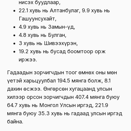
нисэх буудлаар,
22.1 хувь нь Алтанбулаг, 9.9 хувь нь
Гашуунсухайт,
4.9 хувь нь Замын-Үүд,
4.8 хувь нь Булган,
3 хувь нь Шивээхүрэн,
19.2 хувь нь бусад боомтоор орж
иржээ.
Гадаадын зорчигчдын тоог өмнөх оны мөн
үетэй харьцуулбал 194.5 мянга болж, 8.1
дахин өсжээ. Өнгөрсөн хугацаанд улсын
хилээр орсон зорчигчдын 407.4 мянга буюу
64.7 хувь нь Монгол Улсын иргэд, 221.9
мянга буюу 35.3 хувь нь гадаад улсын иргэд
байна.