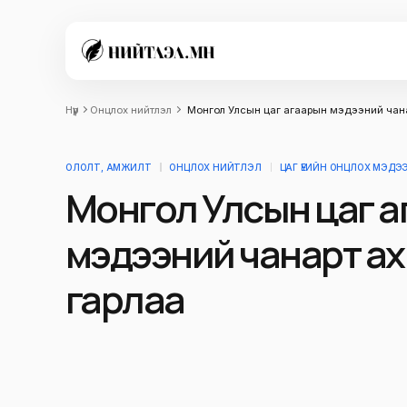
Нүүр
Онцлох нийтлэл
Монгол Улсын цаг агаарын мэдээний чана
ОЛОЛТ, АМЖИЛТ
ОНЦЛОХ НИЙТЛЭЛ
ЦАГ ҮЕИЙН ОНЦЛОХ МЭДЭ
Монгол Улсын цаг 
мэдээний чанарт а
гарлаа