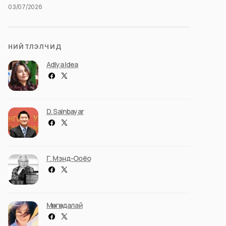
03/07/2026
НИЙТЛЭЛЧИД
Adiya Idea
D. Sainbayar
Г. Мэнд-Ооёо
Мөнгөндалай