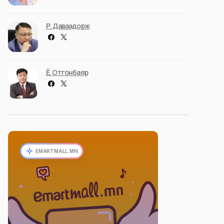
Р. Даваадорж
Ё. Отгонбаяр
EMARTMALL.MN