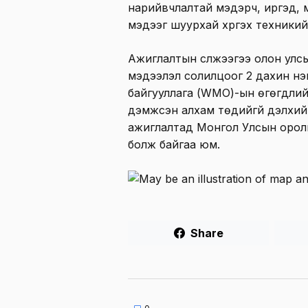
нарийвчлалтай мэдэрч, иргэд, 
мэдээг шуурхай хүргэх техникий
Ажиглалтын сүлжээгээ олон улсы
мэдээлэл солилцоог 2 дахин нэм
байгууллага (WMO)-ын өгөгдлий
дэмжсэн алхам төдийгүй дэлхийн 
ажиглалтад Монгол Улсын орол
болж байгаа юм.
Share