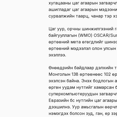
хугацааны цаг агаарын загварчл
ашигладаг цаг агаарын мэдээни
сурвалжийн таарц, чанар тэр х
Цаг уур, орчны шинжилгээний г
байгууллагын (WMO) OSCAR/Surf
өртөөний мета өгөгдлийг шинээр 
өртөөний мэдээлэл олон улсын
эхэллээ.
Өнөөдрийн байдлаар дэлхийн тоо
Монголын 138 өртөөнөөс 102 ө
эхэлсэн байна. Энэхүү бодлогын 
өргөн уудам нутгийг хамарсан 
суперкомпьютеруудын загварчл
Евразийн бүс нутгийн цаг агаа
дээшилнэ. Уур амьсгалын өөрч
нэмэгдэх болсон зуд, ган, үер зэр