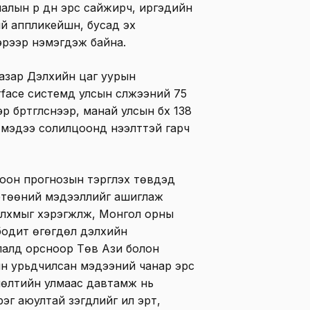
алын үр дүн эрс сайжирч, иргэдийн
й аппликейшн, бусад эх
эрээр нэмэгдэж байна.
азар Дэлхийн цаг уурын
ace системд улсын сүлжээний 75
бүртгүүлснээр, манай улсын бүх 138
 мэдээ солилцоонд нээлттэй гарч
н прогнозын тэргүүлэх төвүүдэд
ртөөний мэдээллийг ашиглаж
алхмыг хэрэгжүүлж, Монгол орны
бодит өгөгдөл дэлхийн
алд орсноор Төв Ази болон
рын урьдчилсан мэдээний чанар эрс
лөлтийн улмаас давтамж нь
эг аюултай үзэгдлийг илүү эрт,