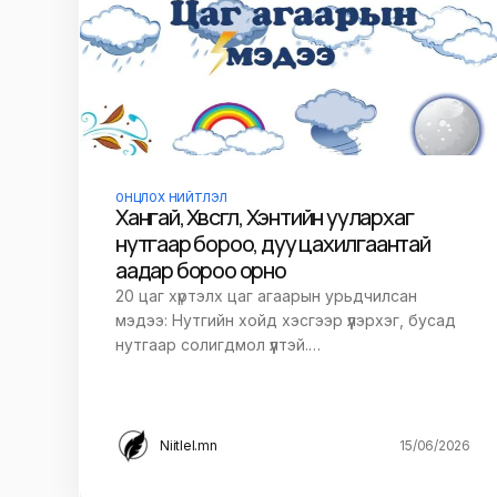
ОНЦЛОХ НИЙТЛЭЛ
Хангай, Хөвсгөл, Хэнтийн уулархаг
нутгаар бороо, дуу цахилгаантай
аадар бороо орно
20 цаг хүртэлх цаг агаарын урьдчилсан
мэдээ: Нутгийн хойд хэсгээр үүлэрхэг, бусад
нутгаар солигдмол үүлтэй.…
Niitlel.mn
15/06/2026