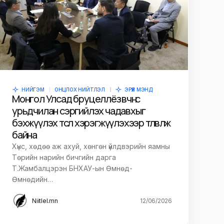
НИЙГЭМ
ОНЦЛОХ НИЙТЛЭЛ
ЭРҮҮЛ МЭНД
Монгол Улсад бруцеллёз өвчнөөс
урьдчилан сэргийлэх чадавхыг
бэхжүүлэх төсөл хэрэгжүүлэхээр төлөвлөж
байна
Хүнс, хөдөө аж ахуй, хөнгөн үйлдвэрийн яамны
Төрийн нарийн бичгийн дарга
Т.Жамбалцэрэн БНХАУ-ын Өмнөд-
Өмнөдийн…
Niitlel.mn
12/06/2026