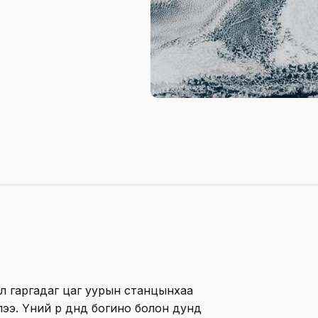
л гаргадаг цаг уурын станцынхаа
лээ. Үүний үр дүнд богино болон дунд