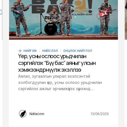
НИЙГЭМ
НИЙСЛЭЛ
ОНЦЛОХ НИЙТЛЭЛ
Үер, усны ослоос урьдчилан
сэргийлэх “Бүү бас” аяныг улсын
хэмжээнд өрнүүлж эхэллээ
Аялал, зугаалгын улирал эхэлсэнтэй
холбогдуулан үер, усны ослоос урьдчилан
сэргийлэх ажлыг эрчимжүүлэх хүрээнд…
Niitlel.mn
13/06/2026