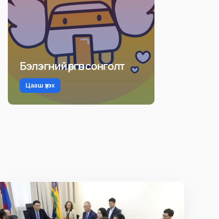
Бэлэгний өргөн сонголт
Цааш үзэх