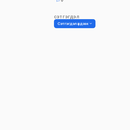
0
СЭТГЭГДЭЛ
Сэтгэгдэл үлдээх
Таны имэйл хаягийг нийтлэхгүй.
Шаардлагатай талбаруудыг
*
гэ
тэмдэглэсэн
Name
*
Сэтгэгдэл
*