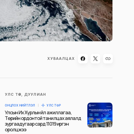
ХУВААЛЦАХ
УЛС ТӨР, ДУУЛИАН
ОНЦЛОХ НИЙТЛЭЛ
УЛС ТӨР
Улсын Их Хурлын үйл ажиллагаа,
Төрийн ордонтой танилцах аялалд
зургаадугаар сард 11019 иргэн
оролцжээ