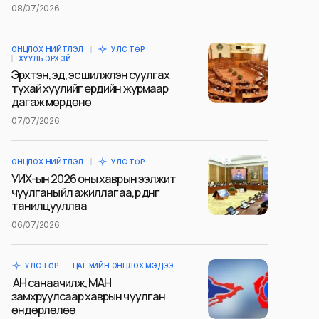
08/07/2026
ОНЦЛОХ НИЙТЛЭЛ
УЛС ТӨР
ХУУЛЬ ЭРХ ЗҮЙ
Эрхтэн, эд, эс шилжүүлэн суулгах
тухай хуулийг ердийн журмаар
дагаж мөрдөнө
07/07/2026
ОНЦЛОХ НИЙТЛЭЛ
УЛС ТӨР
УИХ-ын 2026 оны хаврын ээлжит
чуулганы үйл ажиллагаа, үр дүнг
танилцууллаа
06/07/2026
УЛС ТӨР
ЦАГ ҮЕИЙН ОНЦЛОХ МЭДЭЭ
АН санаачилж, МАН
замхруулсаар хаврын чуулган
өндөрлөлөө