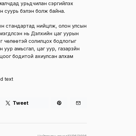
малчдад урьдчилан сэргийлэх
н суурь бэлэн болж байна.
н стандартад нийцүүлж, олон улсын
эгдүүлсэн нь Дэлхийн цаг уурын
г чөлөөтэй солилцох бодлогыг
уур амьсгал, цаг уур, газарзүйн
цоог бодитой ахиулсан алхам
Tweet