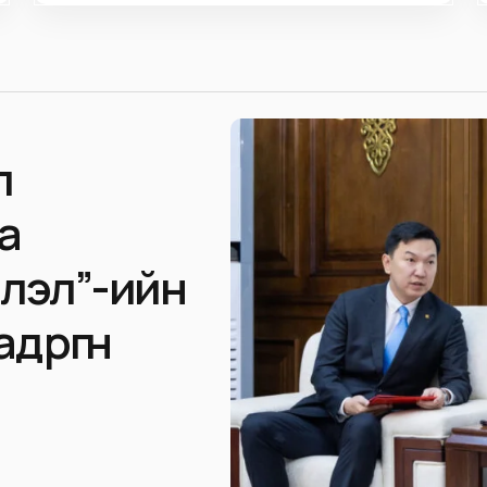
л
а
лэл”-ийн
 өргөн