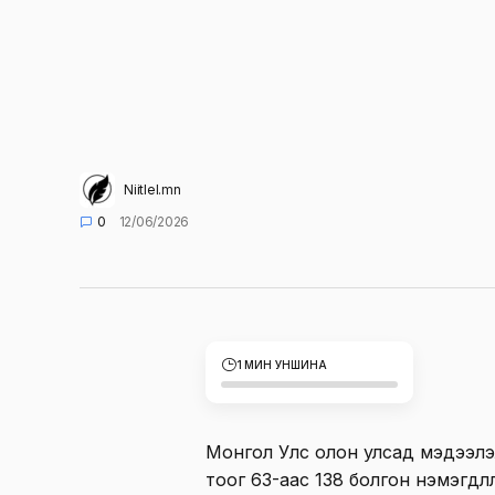
Niitlel.mn
0
12/06/2026
1 МИН УНШИНА
Монгол Улс олон улсад мэдээлэ
тоог 63-аас 138 болгон нэмэгдүүл