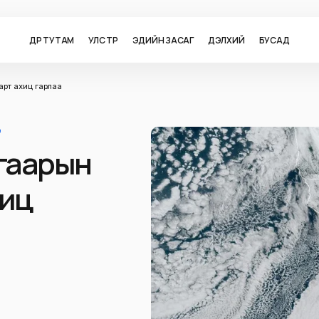
ӨДӨР ТУТАМ
УЛС ТӨР
ЭДИЙН ЗАСАГ
ДЭЛХИЙ
БУСАД
рт ахиц гарлаа
Э
агаарын
хиц