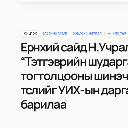
ОНЦЛОХ
ЗАСГИЙН ГАЗАР
ОНЦЛОХ НИЙТЛЭЛ
УЛС ТӨР
Ерөнхий сайд Н.Учра
“Тэтгэврийн шударг
тогтолцооны шинэч
төслийг УИХ-ын даргад
барилаа