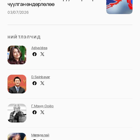
чуулган өндөрлөлөө
03/07/2026
НИЙТЛЭЛЧИД
Adiya Idea
D. Sainbayar
Г. Мэнд-Ооёо
Мөнгөндалай