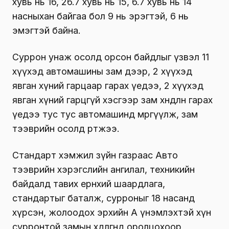
хувь нь 16, 26.7 хувь нь 15, 6.7 хувь нь 14
насныхан байгаа бол 9 нь эрэгтэй, 6 нь
эмэгтэй байна.
Суррон унаж осолд орсон байдлыг үзвэл 11
хүүхэд автомашины зам дээр, 2 хүүхэд
явган хүний гарцаар гарах үедээ, 2 хүүхэд
явган хүний гарцгүй хэсгээр зам хөндлөн гарах
үедээ тус тус автомашинд мөргүүлж, зам
тээврийн осолд өртжээ.
Стандарт хэмжил зүйн газраас Авто
тээврийн хэрэгслийн ангилал, техникийн
байдалд тавих ерөнхий шаардлага,
стандартыг баталж, сурроныг 18 насанд
хүрсэн, жолоодох эрхийн А үнэмлэхтэй хүн
сурронтой замын хөдөлгөөнд оролцохоор