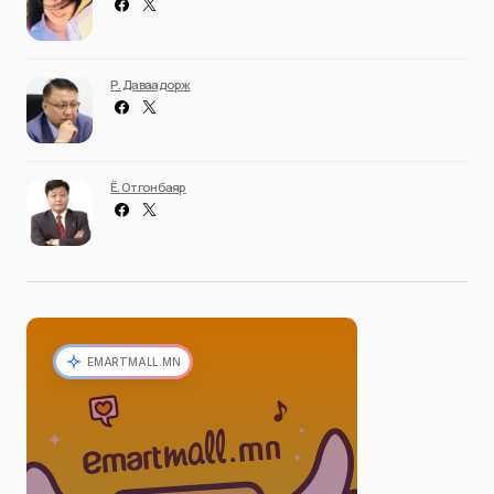
Р. Даваадорж
Ё. Отгонбаяр
EMARTMALL.MN