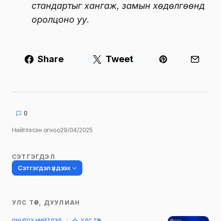
стандартыг хангаж, замын хөдөлгөөнд
оролцоно уу.
Share
Tweet
0
Нийтлэсэн огноо
29/04/2025
СЭТГЭГДЭЛ
Сэтгэгдэл үлдээх
УЛС ТӨР, ДУУЛИАН
Таны имэйл хаягийг нийтлэхгүй.
ОНЦЛОХ НИЙТЛЭЛ
УЛС ТӨР