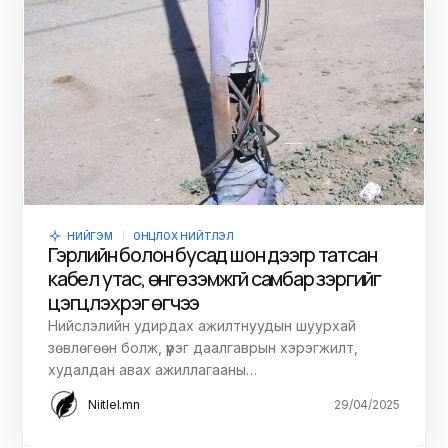
НИЙГЭМ
ОНЦЛОХ НИЙТЛЭЛ
Гэрлийн болон бусад шон дээгүүр татсан
кабел утас, өнгө үзэмжгүй самбар зэргийг
цэгцлэх үүрэг өгчээ
Нийслэлийн удирдах ажилтнуудын шуурхай
зөвлөгөөн болж, үүрэг даалгаврын хэрэгжилт,
худалдан авах ажиллагааны…
Niitlel.mn
29/04/2025