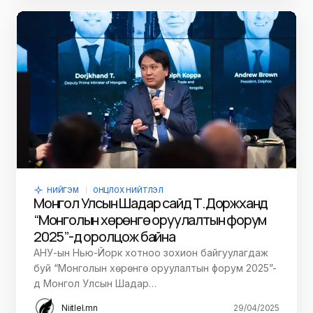
НИЙГЭМ
ОНЦЛОХ НИЙТЛЭЛ
Монгол Улсын Шадар сайд Т.Доржханд
“Монголын хөрөнгө оруулалтын форум
2025”-д оролцож байна
АНУ-ын Нью-Йорк хотноо зохион байгуулагдаж
буй “Монголын хөрөнгө оруулалтын форум 2025”-
д Монгол Улсын Шадар…
Niitlel.mn
29/04/2025