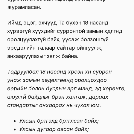
журамласан.
Иймд эцэг, эхчүүд Та бүхэн 18 насанд
хүрээгүй хүүхдийг сурронтой замын хөдөлгөөнд
оролцуулахгүй байх, үүсэж болзошгүй
эрсдэлийн талаар сайтар ойлгуулж,
анхааруулахыг зөвлөж байна.
Тодруулбал 18 насанд хүрсэн хүн суррон
унаж замын хөдөлгөөнд оролцохдоо
өөрийн болон бусдын эрүүл мэнд, эд хөрөнгө,
аюулгүй байдлыг бүрэн хангаж, дараах
стандартыг анхаарах нь чухал юм.
Улсын бүртгэлд бүртгүүлсэн байх;
Улсын дугаар авсан байх;