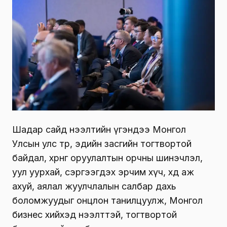
Шадар сайд нээлтийн үгэндээ Монгол
Улсын улс төр, эдийн засгийн тогтвортой
байдал, хөрөнгө оруулалтын орчны шинэчлэл,
уул уурхай, сэргээгдэх эрчим хүч, хөдөө аж
ахуй, аялал жуулчлалын салбар дахь
боломжуудыг онцлон танилцуулж, Монгол
бизнес хийхэд нээлттэй, тогтвортой