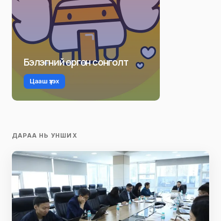
Бэлэгний өргөн сонголт
Цааш үзэх
ДАРАА НЬ УНШИХ