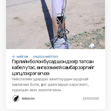
НИЙГЭМ
ОНЦЛОХ НИЙТЛЭЛ
Гэрлийн болон бусад шон дээгүүр татсан
кабел утас, өнгө үзэмжгүй самбар зэргийг
цэгцлэх үүрэг өгчээ
Нийслэлийн удирдах ажилтнуудын шуурхай
зөвлөгөөн болж, үүрэг даалгаврын хэрэгжилт,
худалдан авах ажиллагааны…
Niitlel.mn
29/04/2025