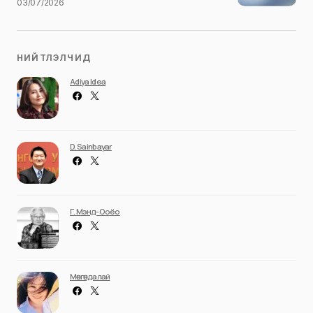
03/07/2026
НИЙТЛЭЛЧИД
Adiya Idea
D. Sainbayar
Г. Мэнд-Ооёо
Мөнгөндалай