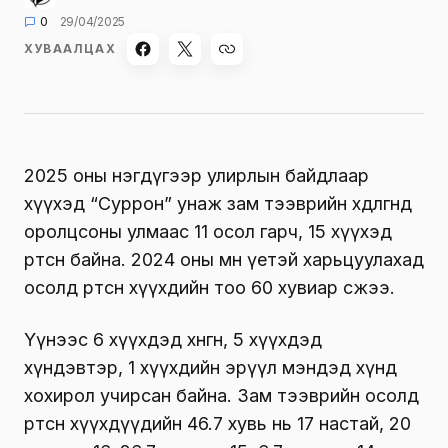
0
29/04/2025
ХУВААЛЦАХ
2025 оны нэгдүгээр улирлын байдлаар
хүүхэд “Суррон” унаж зам тээврийн хөдөлгөөнд
оролцсоны улмаас 11 осол гарч, 15 хүүхэд
өртсөн байна. 2024 оны мөн үетэй харьцуулахад
осолд өртсөн хүүхдийн тоо 60 хувиар өсжээ.
Үүнээс 6 хүүхдэд хөнгөн, 5 хүүхдэд
хүндэвтэр, 1 хүүхдийн эрүүл мэндэд хүнд
хохирол учирсан байна. Зам тээврийн осолд
өртсөн хүүхдүүдийн 46.7 хувь нь 17 настай, 20