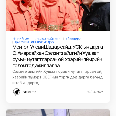
НИЙГЭМ
ОНЦЛОХ НИЙТЛЭЛ
ҮЙЛ ЯВДАЛ
ЦАГ ҮЕИЙН ОНЦЛОХ МЭДЭЭ
Монгол Улсын Шадар сайд, УОК-ын дарга
С.Амарсайхан Сэлэнгэ аймгийн Хушаат
сумын нутагт гарсан ой, хээрийн түймрийн
голомтод ажиллалаа
Сэлэнгэ аймгийн Хушаат сумын нутагт гарсан ой,
хээрийн түймэрт ОБЕГ-ын тэргүүн дэд дарга бөгөөд
штабын дарга,…
Niitlel.mn
29/04/2025