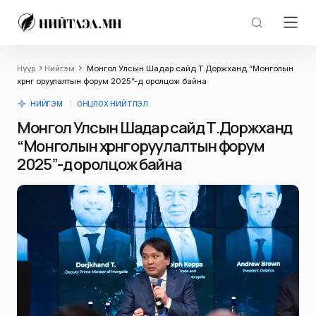
Нүүр
Нийгэм
Монгол Улсын Шадар сайд Т.Доржханд “Монголын
хөрөнгө оруулалтын форум 2025”-д оролцож байна
НИЙГЭМ
ОНЦЛОХ НИЙТЛЭЛ
Монгол Улсын Шадар сайд Т.Доржханд
“Монголын хөрөнгө оруулалтын форум
2025”-д оролцож байна