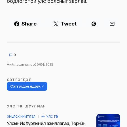
бодлоготой улс болсныг зарлав.
Share
Tweet
0
Нийтлэсэн огноо
29/04/2025
СЭТГЭГДЭЛ
Сэтгэгдэл үлдээх
УЛС ТӨР, ДУУЛИАН
Таны имэйл хаягийг нийтлэхгүй.
ОНЦЛОХ НИЙТЛЭЛ
УЛС ТӨР
Шаардлагатай талбаруудыг
*
гэж
Улсын Их Хурлын үйл ажиллагаа, Төрийн
тэмдэглэсэн