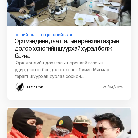
НИЙГЭМ
ОНЦЛОХ НИЙТЛЭЛ
Эрүүл мэндийн даатгалын ерөнхий газрын
долоо хоногийн шуурхай хурал болж
байна
Эрүүл мэндийн даатгалын ерөнхий газрын
удирдлагын баг долоо хоног бүрийн Мягмар
гарагт шуурхай хурлаа зохион…
Niitlel.mn
29/04/2025