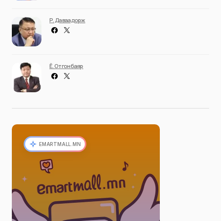
Р. Даваадорж
Ё. Отгонбаяр
EMARTMALL.MN