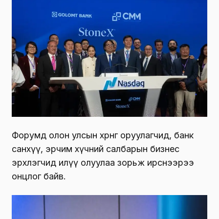
Форумд олон улсын хөрөнгө оруулагчид, банк
санхүү, эрчим хүчний салбарын бизнес
эрхлэгчид илүү олуулаа зорьж ирснээрээ
онцлог байв.