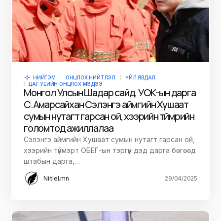
НИЙГЭМ
ОНЦЛОХ НИЙТЛЭЛ
ҮЙЛ ЯВДАЛ
ЦАГ ҮЕИЙН ОНЦЛОХ МЭДЭЭ
Монгол Улсын Шадар сайд, УОК-ын дарга
С.Амарсайхан Сэлэнгэ аймгийн Хушаат
сумын нутагт гарсан ой, хээрийн түймрийн
голомтод ажиллалаа
Сэлэнгэ аймгийн Хушаат сумын нутагт гарсан ой,
хээрийн түймэрт ОБЕГ-ын тэргүүн дэд дарга бөгөөд
штабын дарга,…
Niitlel.mn
29/04/2025