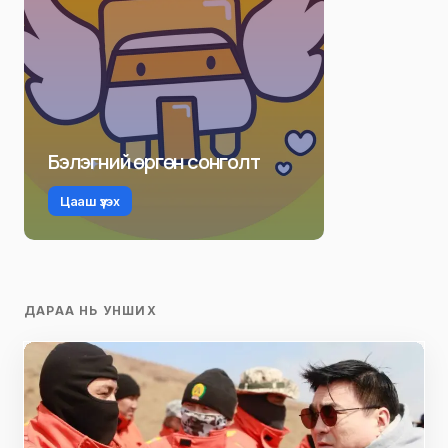
Бэлэгний өргөн сонголт
Цааш үзэх
ДАРАА НЬ УНШИХ