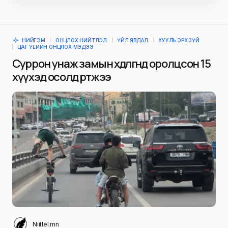
НИЙГЭМ
ОНЦЛОХ НИЙТЛЭЛ
ҮЙЛ ЯВДАЛ
ХУУЛЬ ЭРХ ЗҮЙ
ЦАГ ҮЕИЙН ОНЦЛОХ МЭДЭЭ
Суррон унаж замын хөдөлгөөнд оролцсон 15
хүүхэд осолд өртжээ
Niitlel.mn