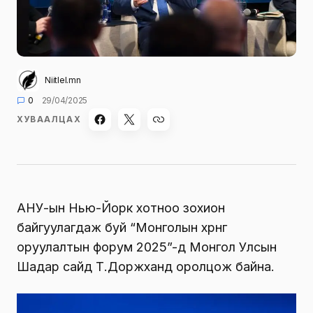
Niitlel.mn
0
29/04/2025
ХУВААЛЦАХ
АНУ-ын Нью-Йорк хотноо зохион
байгуулагдаж буй “Монголын хөрөнгө
оруулалтын форум 2025”-д Монгол Улсын
Шадар сайд Т.Доржханд оролцож байна.