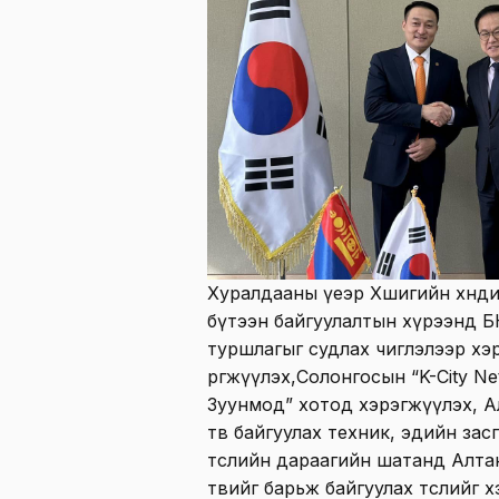
Хуралдааны үеэр Хөшигийн хөндий
бүтээн байгуулалтын хүрээнд Б
туршлагыг судлах чиглэлээр хэ
өргөжүүлэх,Солонгосын “K-City Net
Зуунмод” хотод хэрэгжүүлэх, А
төв байгуулах техник, эдийн за
төслийн дараагийн шатанд Алта
төвийг барьж байгуулах төслийг