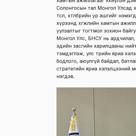
хамтын ажиллагааг хөхиүлэн дэ
Солонгосын тал Монгол Улсад 
төсөл, хөтөлбөрийн үр ашгийг нэм
хүрээнд хөгжлийн хамтын ажилла
уулзалтыг тогтмол зохион байгу
Монгол Улс, БНСУ нь ардчилал, хү
эдийн засгийн харилцааны нийт
тэмдэглэж, улс төрийн яриа хэл
бодлого, аюулгүй байдал, батла
стратегийн яриа хэлэлцээний м
нэгдэв.