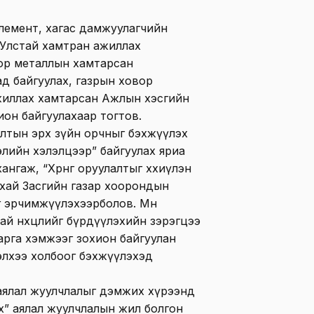
лемент, хагас дамжуулагчийн
 Улстай хамтран ажиллах
ор металлын хамтарсан
ад байгуулах, газрын ховор
жиллах хамтарсан Ажлын хэсгийн
ион байгуулахаар тогтов.
лалтын эрх зүйн орчныг бэхжүүлэх
лийн хэлэлцээр” байгуулах яриа
нгаж, “Хөрөнгө оруулалтыг хөхиүлэн
хай Засгийн газар хоорондын
 эрчимжүүлэхээрболов. Мөн
тай нөхцөлийг бүрдүүлэхийн зэрэгцээ
арга хэмжээг зохион байгуулан
элхээ холбоог бэхжүүлэхэд
аялал жуулчлалыг дэмжих хүрээнд
х” аялал жуулчлалын жил болгон