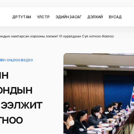
ӨДӨР ТУТАМ
УЛС ТӨР
ЭДИЙН ЗАСАГ
ДЭЛХИЙ
БУСАД
ондын хамтарсан хорооны ээлжит VI хуралдаан Сөүл хотноо боллоо
ЕИЙН ОНЦЛОХ МЭДЭЭ
ын
рондын
 ээлжит
отноо