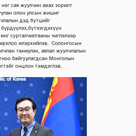
 нэг сая жуулчин авах зорилт
уулан олон улсын жишиг
лчлалын дэд бүтцийг
г бүрдүүлэх,бүтээгдэхүүн
тинг сурталчилгааны чиглэлээр
ирхлоо илэрхийлэв. Солонгосын
лчлан таниулах, аялал жуулчлалын
отноо байгуулагдсан Монголын
эгтэйг онцлон тэмдэглэв.