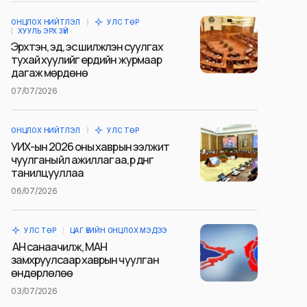
ОНЦЛОХ НИЙТЛЭЛ
УЛС ТӨР
ХУУЛЬ ЭРХ ЗҮЙ
Эрхтэн, эд, эс шилжүүлэн суулгах
тухай хуулийг ердийн журмаар
дагаж мөрдөнө
07/07/2026
ОНЦЛОХ НИЙТЛЭЛ
УЛС ТӨР
УИХ-ын 2026 оны хаврын ээлжит
чуулганы үйл ажиллагаа, үр дүнг
танилцууллаа
06/07/2026
УЛС ТӨР
ЦАГ ҮЕИЙН ОНЦЛОХ МЭДЭЭ
АН санаачилж, МАН
замхруулсаар хаврын чуулган
өндөрлөлөө
03/07/2026