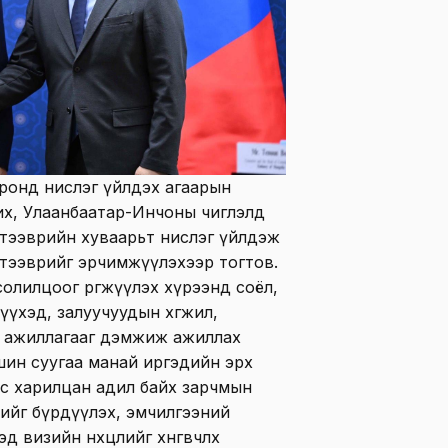
оронд нислэг үйлдэх агаарын
их, Улаанбаатар-Инчоны чиглэлд
тээврийн хуваарьт нислэг үйлдэж
тээврийг эрчимжүүлэхээр тогтов.
лилцоог өргөжүүлэх хүрээнд соёл,
үүхэд, залуучуудын хөгжил,
 ажиллагааг дэмжиж ажиллах
шин суугаа манай иргэдийн эрх
лс харилцан адил байх зарчмын
лийг бүрдүүлэх, эмчилгээний
 визийн нөхцлийг хөнгөвчлөх