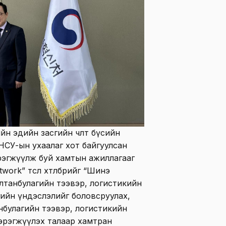
н эдийн засгийн чөлөөт бүсийн
НСУ-ын ухаалаг хот байгуулсан
рэгжүүлж буй хамтын ажиллагааг
work” төсөл хөтөлбөрийг “Шинэ
лтанбулагийн тээвэр, логистикийн
сгийн үндэслэлийг боловсруулах,
нбулагийн тээвэр, логистикийн
 хэрэгжүүлэх талаар хамтран