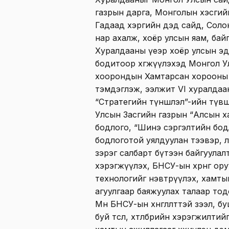
газрын дарга, Монголын хэсги
Гадаад хэргийн дэд сайд, Соло
нар ахалж, хоёр улсын яам, байгу
Хуралдааны үеэр хоёр улсын эд
бодитоор хөгжүүлэхэд Монгол У
хоорондын Хамтарсан хорооны 
тэмдэглэж, ээлжит VI хуралдаа
“Стратегийн түншлэл”-ийн түвш
Улсын Засгийн газрын “Алсын ха
бодлого, “Шинэ сэргэлтийн бод
бодлоготой уялдуулан тээвэр, л
зэрэг салбарт бүтээн байгуулалты
хэрэгжүүлэх, БНСУ-ын хөрөнгө ор
технологийг нэвтрүүлэх, хамты
агуулгаар баяжуулах талаар то
Мөн БНСУ-ын хөнгөлөлттэй зээл,
буй төсөл, хөтөлбөрийн хэрэгжил