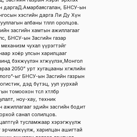
йн даргаД.Амарбаясгалан, БНСУ-ын
нгосын хэсгийн дарга Ли Ду Хүн
уллагын албаны төлөөлөл оролцов.
ийн засгийн хамтын ажиллагааг
лс, БНСУ-ын Засгийн газар
механизм чухал үүрэгтэйг
наар хоёр улсын харилцааг
инд бэхжүүлэн хөгжүүлэх,Монгол
раа 2050” урт хугацааны хөгжлийн
лого”-ыг БНСУ-ын Засгийн газрын
огистик, дэд бүтэц, уул уурхай
н томоохон төсөл хөтөлбөр
уулалт, ноу-хау, техник
н ажиллагааг эдийн засгийн бодит
дорхой санал солилцов.
 буцалтгүй тусламжаар хэрэгжүүлж
тийг эрчимжүүлж, харилцан ашигтай