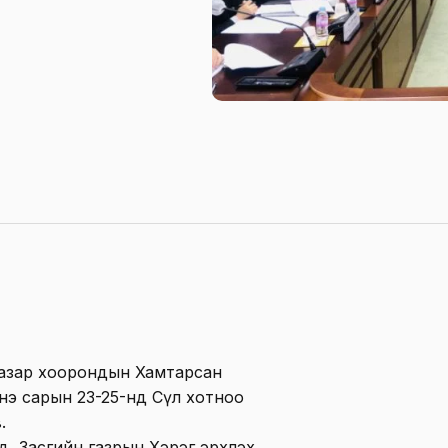
газар хоорондын Хамтарсан
э сарын 23-25-нд Сөүл хотноо
.
, Засгийн газрын Хэрэг эрхлэх