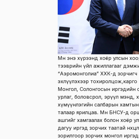
Мөн энэ хүрээнд хоёр улсын хо
тээврийн үйл ажиллагааг дэмж
“Аэромонголиа” ХХК-д зорчигч 
эхлүүлэхээр тохиролцож,карго 
Монгол, Солонгосын иргэдийн со
урлаг, боловсрол, эрүүл мэнд, х
хүмүүнлэгийн салбарын хамтын
талаар ярилцав. Мөн БНСУ-д ор
ашгийг хамгаалах болон хоёр у
дагуу иргэд зорчих таатай нөхц
зорилгоор зорчих монгол иргэдэд