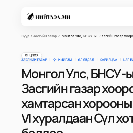
Нүүр
Засгийн газар
Монгол Улс, БНСУ-ын Засгийн газар хоор
ОНЦЛОХ
ЗАСГИЙН ГАЗАР
НИЙГЭМ
ҮЙЛ ЯВДАЛ
ХАРИЛЦАА
ЦАГ Ү
Монгол Улс, БНСУ-
Засгийн газар хоо
хамтарсан хорооны
VI хуралдаан Сөүл х
боллоо