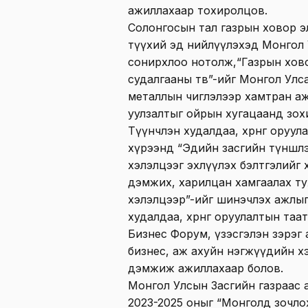
ажиллахаар тохиролцов.
Солонгосын тал газрын ховор э
түүхий эд нийлүүлэхэд Монгол
сонирхлоо нотолж,“Газрын хов
судалгааны төв”-ийг Монгол Улс
металлын чиглэлээр хамтран а
уулзалтыг ойрын хугацаанд зох
Түүнчлэн худалдаа, хөрөнгө оруу
хүрээнд “Эдийн засгийн түншлэ
хэлэлцээг эхлүүлэх бэлтгэлийг ха
дэмжих, харилцан хамгаалах ту
хэлэлцээр”-ийг шинэчлэх ажлыг
худалдаа, хөрөнгө оруулалтын таа
Бизнес Форум, үзэсгэлэн зэрэг 
бизнес, аж ахуйн нэгжүүдийн х
дэмжиж ажиллахаар болов.
Монгол Улсын Засгийн газраас 
2023-2025 оныг “Монголд зочло