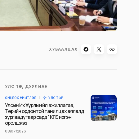
ХУВААЛЦАХ
УЛС ТӨР, ДУУЛИАН
ОНЦЛОХ НИЙТЛЭЛ
УЛС ТӨР
Улсын Их Хурлын үйл ажиллагаа,
Төрийн ордонтой танилцах аялалд
зургаадугаар сард 11019 иргэн
оролцжээ
08/07/2026