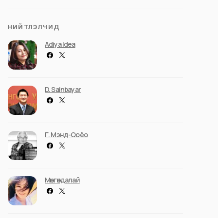
НИЙТЛЭЛЧИД
Adiya Idea
D. Sainbayar
Г. Мэнд-Ооёо
Мөнгөндалай