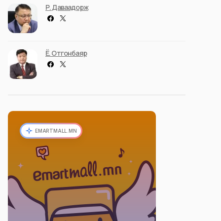
Р. Даваадорж
Ё. Отгонбаяр
EMARTMALL.MN