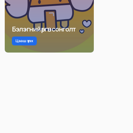
Бэлэгний өргөн сонголт
Цааш үзэх