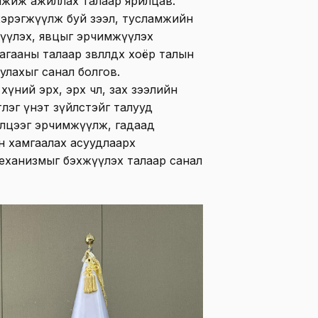
мжиж ажиллах талаар ярилцав.
хэрэгжүүлж буй зээл, тусламжийн
эгдүүлэх, явцыг эрчимжүүлэх
гааны талаар зөвлөлдөх хоёр талын
улахыг санал болгов.
ний эрх, эрх чөлөө, зах зээлийн
лэг үнэт зүйлстэйг талууд
элцээг эрчимжүүлж, гадаад
н хамгаалах асуудлаарх
еханизмыг бэхжүүлэх талаар санал