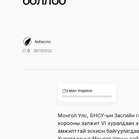
Niitlel.mn
0
28/11/2022
3 МИН УНШИНА
Монгол Улс, БНСУ-ын Засгийн 
хорооны ээлжит VI хуралдаан эн
амжилттай зохион байгуулагдав
Хуралдааныг Монгол Улсын сайд