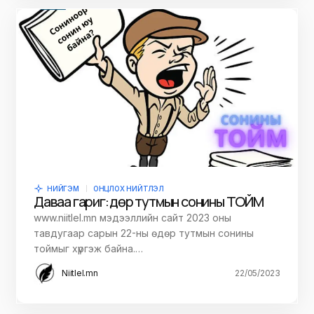
НИЙГЭМ
ОНЦЛОХ НИЙТЛЭЛ
Даваа гариг: Өдөр тутмын сонины ТОЙМ
www.niitlel.mn мэдээллийн сайт 2023 оны
тавдугаар сарын 22-ны өдөр тутмын сонины
тоймыг хүргэж байна.…
Niitlel.mn
22/05/2023