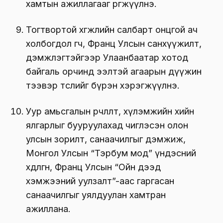
хамтын ажиллагааг өргөжүүлнэ.
Тогтвортой хөгжлийн салбарт онцгой ач
холбогдол өгч, Франц Улсын санхүүжилт,
дэмжлэгтэйгээр Улаанбаатар хотод
байгаль орчинд ээлтэй агаарын дүүжин
тээвэр төслийг бүрэн хэрэгжүүлнэ.
Уур амьсгалын өөрчлөлт, хүлэмжийн хийн
ялгарлыг бууруулахад чиглэсэн олон
улсын зорилт, санаачилгыг дэмжиж,
Монгол Улсын “Тэрбум мод” үндэсний
хөдөлгөөн, Франц Улсын “Ойн дээд
хэмжээний уулзалт”-аас гаргасан
санаачилгыг уялдуулан хамтран
ажиллана.