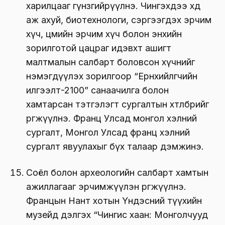
харилцааг гүнзгийрүүлнэ. Чингэхдээ хөдөө
аж ахуй, биотехнологи, сэргээгдэх эрчим
хүч, цөмийн эрчим хүч болон энхийн
зорилготой цацраг идэвхт ашигт
малтмалын салбарт боловсон хүчнийг
нэмэгдүүлэх зорилгоор “Ерөнхийлөгчийн
илгээлт-2100” санаачилга болон
хамтарсан тэтгэлэгт сургалтын хөтөлбөрийг
өргөжүүлнэ. Франц Улсад монгол хэлний
сургалт, Монгол Улсад франц хэлний
сургалт явуулахыг бүх талаар дэмжинэ.
Соёл болон археологийн салбарт хамтын
ажиллагааг эрчимжүүлэн өргөжүүлнэ.
Францын Нант хотын Үндэсний түүхийн
музейд дэлгэх “Чингис хаан: Монголчууд