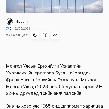
Niitlel.mn
0
22/05/2023
ХУВААЛЦАХ
Монгол Улсын Ерөнхийлөгч Ухнаагийн
Хүрэлсүхийн урилгаар Бүгд Найрамдах
Франц Улсын Ерөнхийлөгч Эммануэл Макрон
Монгол Улсад 2023 оны 05 дугаар сарын 21-
22-ны өдрүүдэд төрийн айлчлал хийв.
Энэ нь хоёр улс 1965 онд дипломат харилцаа