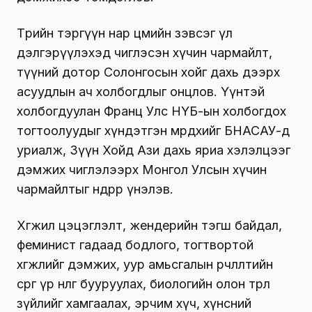
Төрийн тэргүүн нар цөмийн зэвсэг үл
дэлгэрүүлэхэд чиглэсэн хүчин чармайлт,
түүний дотор Солонгосын хойг дахь дээрх
асуудлын ач холбогдлыг онцлов. Үүнтэй
холбогдуулан Франц Улс НҮБ-ын холбогдох
тогтоолуудыг хүндэтгэн мөрдөхийг БНАСАУ-д
уриалж, Зүүн Хойд Ази дахь яриа хэлэлцээг
дэмжих чиглэлээрх Монгол Улсын хүчин
чармайлтыг өндрөөр үнэлэв.
Хөгжил цэцэглэлт, жендерийн тэгш байдал,
феминист гадаад бодлого, тогтвортой
хөгжлийг дэмжих, уур амьсгалын өөрчлөлтийн
сөрөг үр нөлөөг бууруулах, биологийн олон төрөл
зүйлийг хамгаалах, эрчим хүч, хүнсний