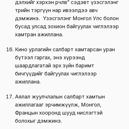
дэлхийг хэрхэн өөрчлөв” сэдэвт үзэсгэлэнг
төрийн тэргүүн нар ивээлдээ авч
дэмжинэ. Үзэсгэлэнг Монгол Улс болон
бусад улсад зохион байгуулах чиглэлээр
хамтран ажиллана.
Кино урлагийн салбарт хамтарсан уран
бүтээл гаргах, энэ хүрээнд
шаардлагатай эрх зүйн баримт
бичгүүдийг байгуулах чиглэлээр
ажиллана.
Аялал жуулчлалын салбарт хамтын
ажиллагааг эрчимжүүлж, Монгол,
Францын хооронд шууд нислэгтэй
болохыг дэмжинэ.