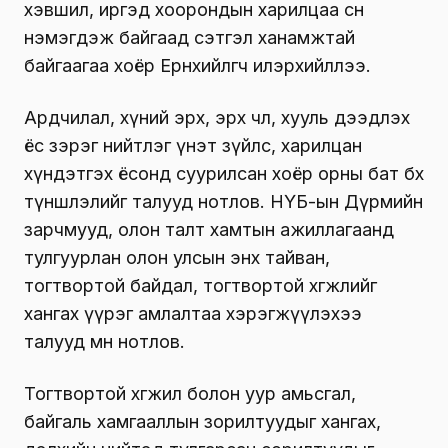
хэвшил, иргэд хоорондын харилцаа өсөн
нэмэгдэж байгаад сэтгэл ханамжтай
байгаагаа хоёр Ерөнхийлөгч илэрхийллээ.
Ардчилал, хүний эрх, эрх чөлөө, хууль дээдлэх
ёс зэрэг нийтлэг үнэт зүйлс, харилцан
хүндэтгэх ёсонд суурилсан хоёр орны бат бөх
түншлэлийг талууд нотлов. НҮБ-ын Дүрмийн
зарчмууд, олон талт хамтын ажиллагаанд
тулгуурлан олон улсын энх тайван,
тогтвортой байдал, тогтвортой хөгжлийг
хангах үүрэг амлалтаа хэрэгжүүлэхээ
талууд мөн нотлов.
Тогтвортой хөгжил болон уур амьсгал,
байгаль хамгааллын зорилтуудыг хангах,