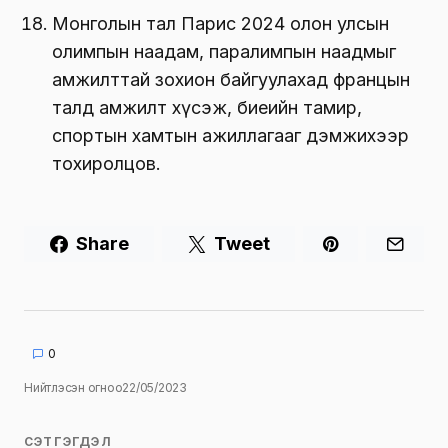
Монголын тал Парис 2024 олон улсын
олимпын наадам, паралимпын наадмыг
амжилттай зохион байгуулахад францын
талд амжилт хүсэж, биеийн тамир,
спортын хамтын ажиллагааг дэмжихээр
тохиролцов.
Share
Tweet
0
Нийтлэсэн огноо
22/05/2023
СЭТГЭГДЭЛ