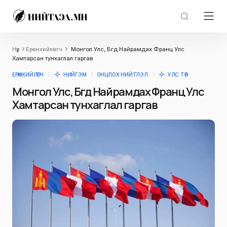
Нүүр
Ерөнхийлөгч
Монгол Улс, Бүгд Найрамдах Франц Улс
Хамтарсан тунхаглал гаргав
ЕРӨНХИЙЛӨГЧ
НИЙГЭМ
ОНЦЛОХ НИЙТЛЭЛ
УЛС ТӨР
Монгол Улс, Бүгд Найрамдах Франц Улс
Хамтарсан тунхаглал гаргав