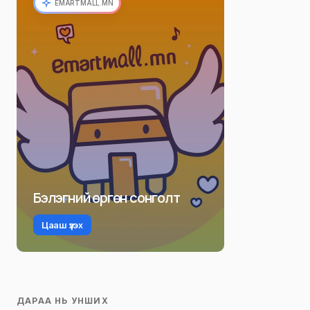
EMARTMALL.MN
Бэлэгний өргөн сонголт
Цааш үзэх
ДАРАА НЬ УНШИХ