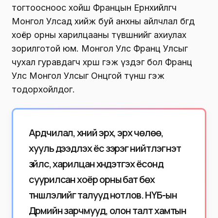
тогтоосноос хойш Францын Ерөнхийлөгч
Монгол Улсад хийж буй анхны айлчлал бөгөөд
хоёр орны харилцааны түвшнийг ахиулах
зорилготой юм. Монгол Улс Франц Улсыг
чухал гуравдагч хөрш гэж үздэг бол Франц
Улс Монгол Улсыг Онцгой түнш гэж
тодорхойлдог.
Ардчилал, хүний эрх, эрх чөлөө,
хууль дээдлэх ёс зэрэг нийтлэг үнэт
зүйлс, харилцан хүндэтгэх ёсонд
суурилсан хоёр орны бат бөх
түншлэлийг талууд нотлов. НҮБ-ын
Дүрмийн зарчмууд, олон талт хамтын