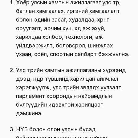
Хоёр улсын хамтын ажиллагааг улс төр,
батлан хамгаалах, иргэний хамгаалалт
болон эдийн засаг, худалдаа, хөрөнгө
оруулалт, эрчим хүч, хөдөө аж ахуй,
харилцаа холбоо, технологи, аж
үйлдвэржилт, боловсрол, шинжлэх
ухаан, соёл, спортын салбарт бэхжүүлнэ.
Улс төрийн хамтын ажиллагааны хүрээнд
дээд, өндөр түвшинд харилцан айлчлал
хэрэгжүүлж, улс төрийн зөвлөлдөх уулзалт,
парламент хоорондын найрамдлын
бүлгүүдийн идэвхтэй харилцааг
дэмжинэ.
НҮБ болон олон улсын бусад
байгууллагын хүрээнд энх тайван,