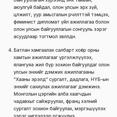
аюулгүй байдал, олон улсын эрх зүй,
цөлжилт, уур амьсгалын өөрчлөлттэй тэмцэх,
феминист дипломат үйл ажиллагаа болон
олон улсын байгууллагын сонгууль зэрэг
асуудлаар тогтмол зөвлөлдөнө.
Батлан хамгаалах салбарт хоёр орны
хамтын ажиллагааг үргэлжлүүлэх,
ялангуяа жил бүр зохион байгуулдаг олон
улсын энхийг дэмжих ажиллагааны
“Хааны эрэлд” сургалт, дадлага, НҮБ-ын
энхийг сахиулах ажиллагааг дэмжинэ.
Монголын цэргийн алба хаагчдын
чадавхыг сайжруулах, франц хэлний
сургалт зохион байгуулах, мэргэшүүлэх
зэрэг чиглэлээр өргөжүүлнэ.