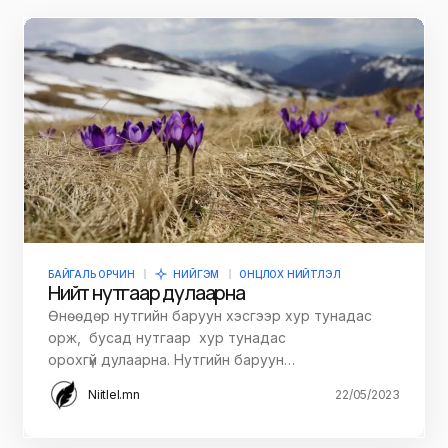
БАЙГАЛЬ ОРЧИН
НИЙГЭМ
ОНЦЛОХ НИЙТЛЭЛ
Нийт нутгаар дулаарна
Өнөөдөр нутгийн баруун хэсгээр хур тунадас
орж, бусад нутгаар хур тунадас
орохгүй дулаарна. Нутгийн баруун…
Niitlel.mn
22/05/2023