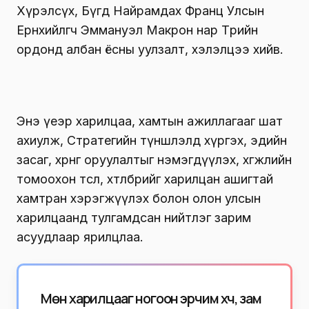
Хүрэлсүх, Бүгд Найрамдах Франц Улсын
Ерөнхийлөгч Эммануэл Макрон нар Төрийн
ордонд албан ёсны уулзалт, хэлэлцээ хийв.
Энэ үеэр харилцаа, хамтын ажиллагааг шат
ахиулж, Стратегийн түншлэлд хүргэх, эдийн
засаг, хөрөнгө оруулалтыг нэмэгдүүлэх, хөгжлийн
томоохон төсөл, хөтөлбөрийг харилцан ашигтай
хамтран хэрэгжүүлэх болон олон улсын
харилцаанд тулгамдсан нийтлэг зарим
асуудлаар ярилцлаа.
Мөн харилцааг ногоон эрчим хүч, зам