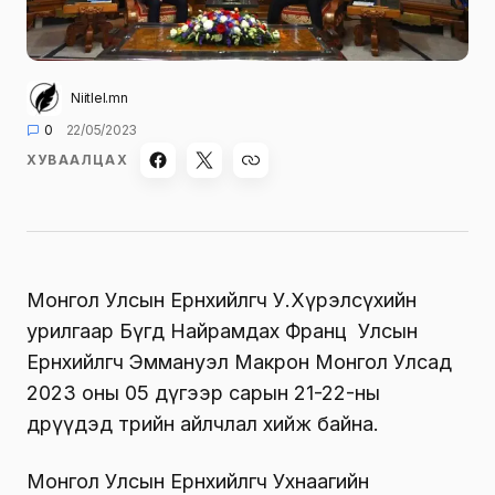
Niitlel.mn
0
22/05/2023
ХУВААЛЦАХ
Монгол Улсын Ерөнхийлөгч У.Хүрэлсүхийн
урилгаар Бүгд Найрамдах Франц Улсын
Ерөнхийлөгч Эммануэл Макрон Монгол Улсад
2023 оны 05 дүгээр сарын 21-22-ны
өдрүүдэд төрийн айлчлал хийж байна.
Монгол Улсын Ерөнхийлөгч Ухнаагийн