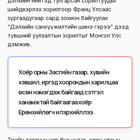
дэлхийн нийтэд тулгарсан сорилтуудыг
шийдвэрлэх зорилгоор Франц Улсаас
зургаадугаар сард зохион байгуулах
“Дэлхийн санхүүжилтийн шинэ гэрээ” дээд
түвшний уулзалтын зорилтыг Монгол Улс
дэмжив.
Хоёр орны Засгийн газар, хувийн
хэвшил, иргэд хоорондын харилцаа
өсөн нэмэгдэж байгаад сэтгэл
ханамжтай байгаагаа хоёр
Ерөнхийлөгч илэрхийллээ.
Төрийн тэргүүн нар бүс нутаг, олон улсын