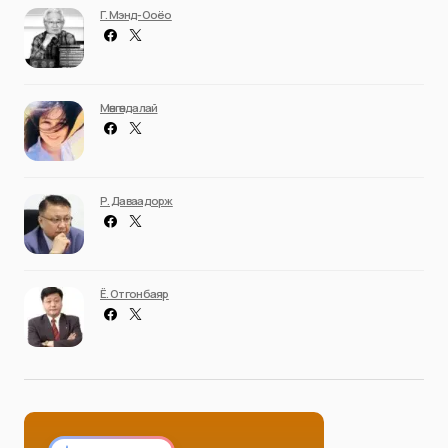
Г. Мэнд-Ооёо
Мөнгөндалай
Р. Даваадорж
Ё. Отгонбаяр