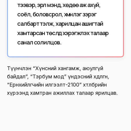
тээвэр, эрүүл мэнд, хөдөө аж ахуй,
соёл, боловсрол, хүмүүнлэг зэрэг
салбарт тэлж, харилцан ашигтай
хамтарсан төслүүд хэрэгжүүлэх талаар
санал солилцов.
Түүнчлэн “Хүнсний хангамж, аюулгүй
байдал”, “Тэрбум мод” үндэсний хөдөлгөөн,
“Ерөнхийлөгчийн илгээлт-2100” хөтөлбөрийн
хүрээнд хамтран ажиллах талаар ярилцав.