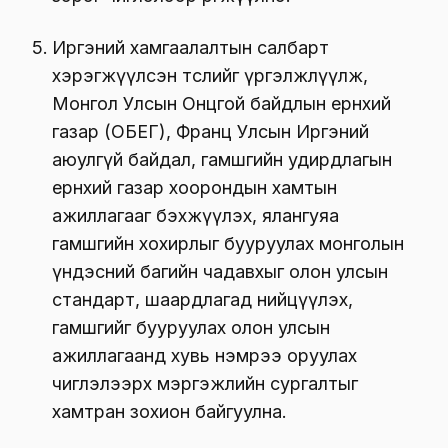
Иргэний хамгаалалтын салбарт
хэрэгжүүлсэн төслийг үргэлжлүүлж,
Монгол Улсын Онцгой байдлын ерөнхий
газар (ОБЕГ), Франц Улсын Иргэний
аюулгүй байдал, гамшгийн удирдлагын
ерөнхий газар хоорондын хамтын
ажиллагааг бэхжүүлэх, ялангуяа
гамшгийн хохирлыг бууруулах монголын
үндэсний багийн чадавхыг олон улсын
стандарт, шаардлагад нийцүүлэх,
гамшгийг бууруулах олон улсын
ажиллагаанд хувь нэмрээ оруулах
чиглэлээрх мэргэжлийн сургалтыг
хамтран зохион байгуулна.