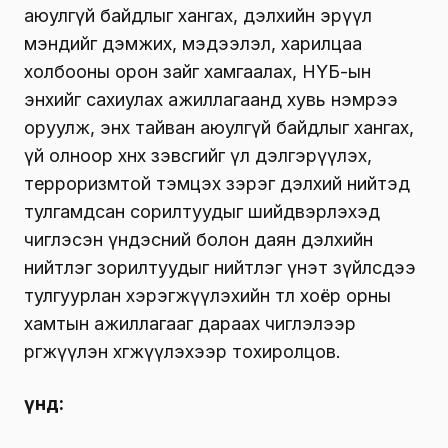
аюулгүй байдлыг хангах, дэлхийн эрүүл
мэндийг дэмжих, мэдээлэл, харилцаа
холбооны орон зайг хамгаалах, НҮБ-ын
энхийг сахиулах ажиллагаанд хувь нэмрээ
оруулж, энх тайван аюулгүй байдлыг хангах,
үй олноор хөнөөх зэвсгийг үл дэлгэрүүлэх,
терроризмтой тэмцэх зэрэг дэлхий нийтэд
тулгамдсан сорилтуудыг шийдвэрлэхэд
чиглэсэн үндэсний болон даян дэлхийн
нийтлэг зорилтуудыг нийтлэг үнэт зүйлсдээ
тулгуурлан хэрэгжүүлэхийн төлөө хоёр орны
хамтын ажиллагааг дараах чиглэлээр
өргөжүүлэн хөгжүүлэхээр тохиролцов.
Үүнд: