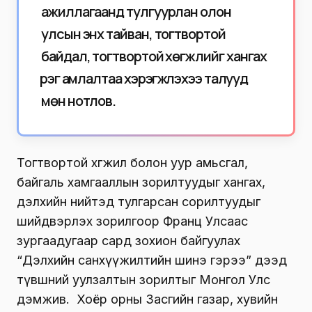
ажиллагаанд тулгуурлан олон
улсын энх тайван, тогтвортой
байдал, тогтвортой хөгжлийг хангах
үүрэг амлалтаа хэрэгжүүлэхээ талууд
мөн нотлов.
Тогтвортой хөгжил болон уур амьсгал,
байгаль хамгааллын зорилтуудыг хангах,
дэлхийн нийтэд тулгарсан сорилтуудыг
шийдвэрлэх зорилгоор Франц Улсаас
зургаадугаар сард зохион байгуулах
“Дэлхийн санхүүжилтийн шинэ гэрээ” дээд
түвшний уулзалтын зорилтыг Монгол Улс
дэмжив. Хоёр орны Засгийн газар, хувийн