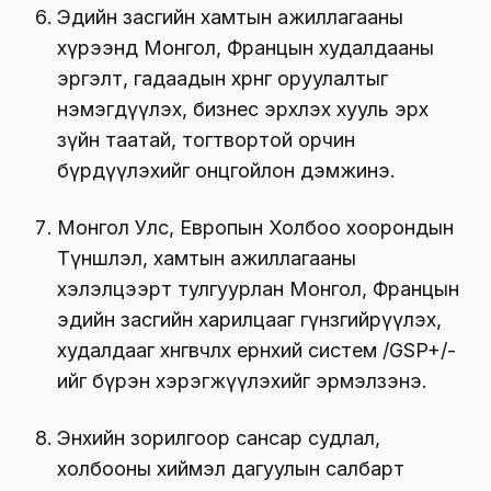
Эдийн засгийн хамтын ажиллагааны
хүрээнд Монгол, Францын худалдааны
эргэлт, гадаадын хөрөнгө оруулалтыг
нэмэгдүүлэх, бизнес эрхлэх хууль эрх
зүйн таатай, тогтвортой орчин
бүрдүүлэхийг онцгойлон дэмжинэ.
Монгол Улс, Европын Холбоо хоорондын
Түншлэл, хамтын ажиллагааны
хэлэлцээрт тулгуурлан Монгол, Францын
эдийн засгийн харилцааг гүнзгийрүүлэх,
худалдааг хөнгөвчлөх ерөнхий систем /GSP+/-
ийг бүрэн хэрэгжүүлэхийг эрмэлзэнэ.
Энхийн зорилгоор сансар судлал,
холбооны хиймэл дагуулын салбарт