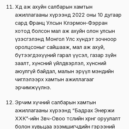
Хөдөө аж ахуйн салбарын хамтын
ажиллагааны хүрээнд 2022 оны 10 дугаар
сард Франц Улсын Клэрмон-Фэрран
хотод болсон мал аж ахуйн олон улсын
үзэсгэлэнд Монгол Улс хүндэт зочноор
оролцсоныг сайшааж, мал аж ахуй,
бүтээгдэхүүний гарал үүсэл, газар зүйн
заалт, хүнсний үйлдвэрлэл, хүнсний
аюулгүй байдал, малын эрүүл мэндийн
чиглэлээрх хамтын ажиллагааг
эрчимжүүлнэ.
Эрчим хүчний салбарын хамтын
ажиллагааны хүрээнд “Бадрах Энержи
ХХК”-ийн Зөөвч-Овоо төслийн хөрөнгө оруулалт
болон хувьцаа эзэмшигчдийн гэрээний