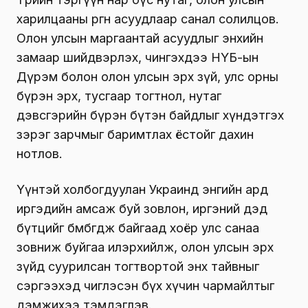
харилцааны өргөн асуудлаар санал солилцов.
Олон улсын маргаантай асуудлыг энхийн
замаар шийдвэрлэх, чингэхдээ НҮБ-ын
Дүрэм болон олон улсын эрх зүй, улс орны
бүрэн эрх, тусгаар тогтнол, нутаг
дэвсгэрийн бүрэн бүтэн байдлыг хүндэтгэх
зэрэг зарчмыг баримтлах ёстойг дахин
нотлов.
Үүнтэй холбогдуулан Украинд энгийн ард
иргэдийн амсаж буй зовлон, иргэний дэд
бүтцийг бөмбөгдөж байгаад хоёр улс санаа
зовниж буйгаа илэрхийлж, олон улсын эрх
зүйд суурилсан тогтвортой энх тайвныг
сэргээхэд чиглэсэн бүх хүчин чармайлтыг
дэмжихээ тэмдэглэв.