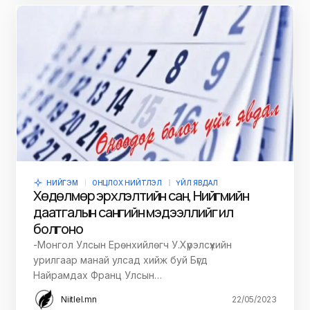
НИЙГЭМ
ОНЦЛОХ НИЙТЛЭЛ
ҮЙЛ ЯВДАЛ
Хөдөлмөр эрхлэлтийн сан, Нийгмийн
даатгалын сангийн мэдээллийг ил
болгоно
-Монгол Улсын Ерөнхийлөгч У.Хүрэлсүхийн
урилгаар манай улсад хийж буй Бүгд
Найрамдах Франц Улсын…
Niitlel.mn
22/05/2023