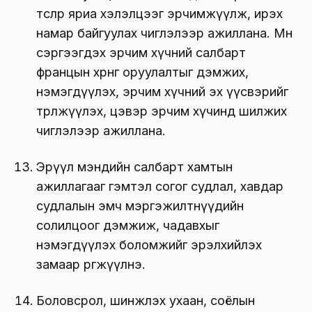
төслөөр яриа хэлэлцээг эрчимжүүлж, ирэх
намар байгуулах чиглэлээр ажиллана. Мөн
сэргээгдэх эрчим хүчний салбарт
францын хөрөнгө оруулалтыг дэмжих,
нэмэгдүүлэх, эрчим хүчний эх үүсвэрийг
төрөлжүүлэх, цэвэр эрчим хүчинд шилжих
чиглэлээр ажиллана.
Эрүүл мэндийн салбарт хамтын
ажиллагааг гэмтэл согог судлал, хавдар
судлалын эмч мэргэжилтнүүдийн
солилцоог дэмжиж, чадавхыг
нэмэгдүүлэх боломжийг эрэлхийлэх
замаар өргөжүүлнэ.
Боловсрол, шинжлэх ухаан, соёлын