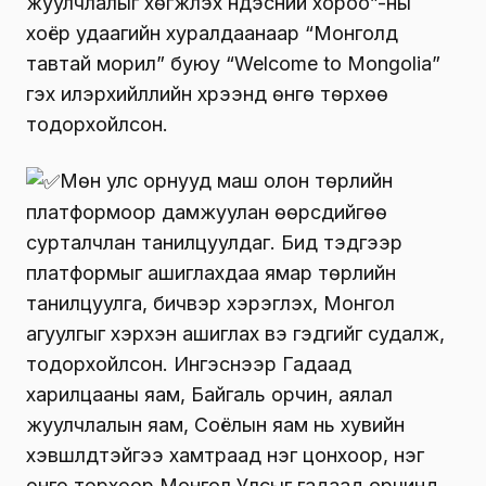
жуулчлалыг хөгжүүлэх үндэсний хороо”-ны
хоёр удаагийн хуралдаанаар “Монголд
тавтай морил” буюу “Welcome to Mongolia”
гэх илэрхийллийн хүрээнд өнгө төрхөө
тодорхойлсон.
Мөн улс орнууд маш олон төрлийн
платформоор дамжуулан өөрсдийгөө
сурталчлан танилцуулдаг. Бид тэдгээр
платформыг ашиглахдаа ямар төрлийн
танилцуулга, бичвэр хэрэглэх, Монгол
агуулгыг хэрхэн ашиглах вэ гэдгийг судалж,
тодорхойлсон. Ингэснээр Гадаад
харилцааны яам, Байгаль орчин, аялал
жуулчлалын яам, Соёлын яам нь хувийн
хэвшлүүдтэйгээ хамтраад нэг цонхоор, нэг
өнгө төрхөөр Монгол Улсыг гадаад орчинд