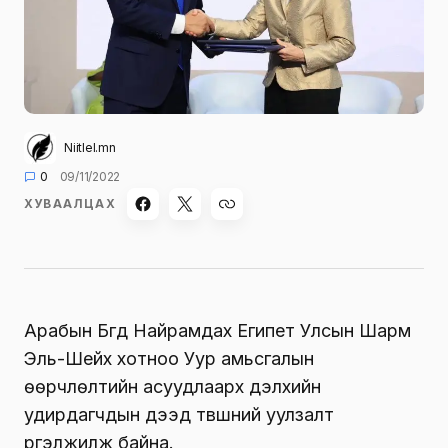
Niitlel.mn
0
09/11/2022
ХУВААЛЦАХ
Арабын Бүгд Найрамдах Египет Улсын Шарм
Эль-Шейх хотноо Уур амьсгалын
өөрчлөлтийн асуудлаарх дэлхийн
удирдагчдын дээд түвшний уулзалт
үргэлжилж байна.