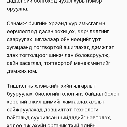
дадал бий болгоход чухал хувь нэмэр
оруулна.
Санамж бичгийн хүрээнд уур амьсгалын
өөрчлөлтөд дасан зохицох, өөрчлөлтийг
сааруулах чиглэлээр ойн нөөцийг урт
хугацаанд тогтвортой ашиглахад дэмжлэг
үзүүлэх тогтолцоог шинэчлэн боловсруулж,
сайн засаглал, тогтвортой менежментийг
дэмжих юм.
Түншлэл нь хүлэмжийн хийн ялгарлыг
бууруулах, биологийн олон янз байдал болон
хөрсний үржил шимийг хамгаалах ажлыг
сайжруулахад дэвшилтэт технологи,
байгальд суурилсан шийдлүүдийг нэвтрүүлэх,
хөдөө аж ахуйн органик түүхий эдийн