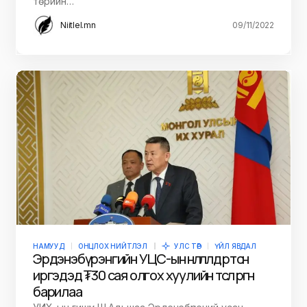
төрийн…
Niitlel.mn
09/11/2022
НАМУУД
ОНЦЛОХ НИЙТЛЭЛ
УЛС ТӨР
ҮЙЛ ЯВДАЛ
Эрдэнэбүрэнгийн УЦС-ын нөлөөлөлд өртсөн
иргэдэд ₮30 сая олгох хуулийн төсөл өргөн
барилаа