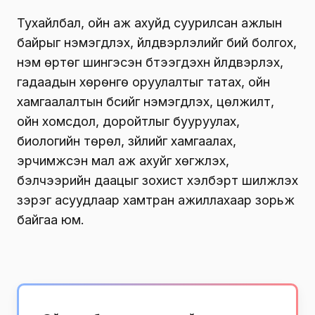
Тухайлбал, ойн аж ахуйд суурилсан ажлын
байрыг нэмэгдүүлэх, үйлдвэрлэлийг бий болгох,
нэмүү өртөг шингэсэн бүтээгдэхүүн үйлдвэрлэх,
гадаадын хөрөнгө оруулалтыг татах, ойн
хамгаалалтын бүсийг нэмэгдүүлэх, цөлжилт,
ойн хомсдол, доройтлыг бууруулах,
биологийн төрөл, зүйлийг хамгаалах,
эрчимжсэн мал аж ахуйг хөгжүүлэх,
бэлчээрийн даацыг зохист хэлбэрт шилжүүлэх
зэрэг асуудлаар хамтран ажиллахаар зорьж
байгаа юм.