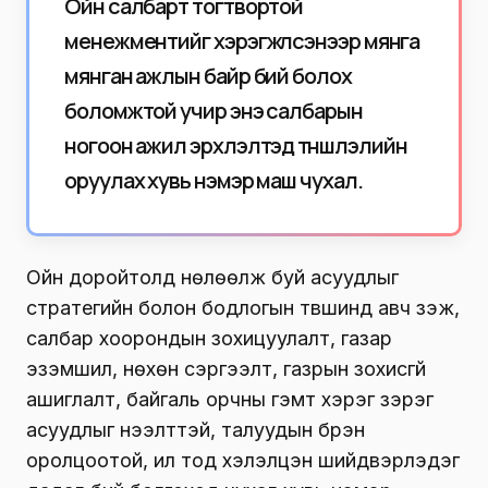
Ойн салбарт тогтвортой
менежментийг хэрэгжүүлсэнээр мянга
мянган ажлын байр бий болох
боломжтой учир энэ салбарын
ногоон ажил эрхлэлтэд түншлэлийн
оруулах хувь нэмэр маш чухал.
Ойн доройтолд нөлөөлж буй асуудлыг
стратегийн болон бодлогын түвшинд авч үзэж,
салбар хоорондын зохицуулалт, газар
эзэмшил, нөхөн сэргээлт, газрын зохисгүй
ашиглалт, байгаль орчны гэмт хэрэг зэрэг
асуудлыг нээлттэй, талуудын бүрэн
оролцоотой, ил тод хэлэлцэн шийдвэрлэдэг