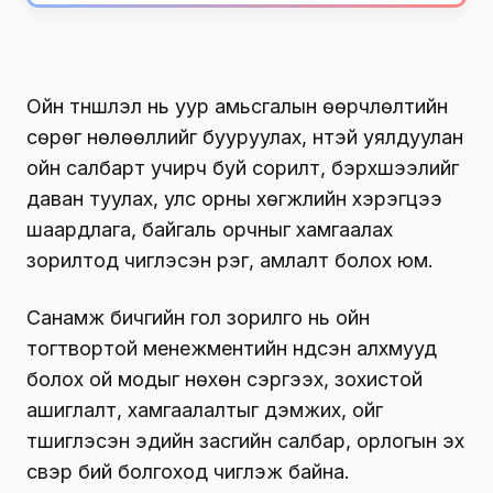
Ойн түншлэл нь уур амьсгалын өөрчлөлтийн
сөрөг нөлөөллийг бууруулах, үүнтэй уялдуулан
ойн салбарт учирч буй сорилт, бэрхшээлийг
даван туулах, улс орны хөгжлийн хэрэгцээ
шаардлага, байгаль орчныг хамгаалах
зорилтод чиглэсэн үүрэг, амлалт болох юм.
Санамж бичгийн гол зорилго нь ойн
тогтвортой менежментийн үндсэн алхмууд
болох ой модыг нөхөн сэргээх, зохистой
ашиглалт, хамгаалалтыг дэмжих, ойг
түшиглэсэн эдийн засгийн салбар, орлогын эх
үүсвэр бий болгоход чиглэж байна.