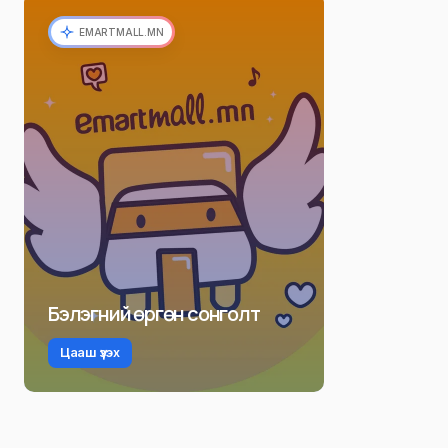
EMARTMALL.MN
Бэлэгний өргөн сонголт
Цааш үзэх