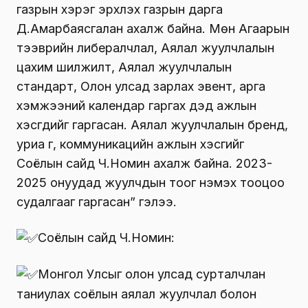
газрын хэрэг эрхлэх газрын дарга
Д.Амарбаясгалан ахалж байна. Мөн Агаарын
тээврийн либералчлал, Аялал жуулчлалын
цахим шилжилт, Аялал жуулчлалын
стандарт, Олон улсад зарлах эвент, арга
хэмжээний календар гаргах дэд ажлын
хэсгүүдийг гаргасан. Аялал жуулчлалын бренд,
уриа үг, коммуникацийн ажлын хэсгийг
Соёлын сайд Ч.Номин ахалж байна. 2023-
2025 онуудад жуулчдын тоог нэмэх тооцоо
судалгааг гаргасан” гэлээ.
Соёлын сайд Ч.Номин:
Монгол Улсыг олон улсад сурталчлан
таниулах соёлын аялал жуулчлал болон