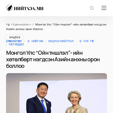
Нүүр
Ерөнхийлөгч
Монгол Улс “Ойн түншлэл”- ийн хөтөлбөрт нэгдсэн
Азийн анхны орон боллоо
ОНЦЛОХ
ЕРӨНХИЙЛӨГЧ
НИЙГЭМ
ОНЦЛОХ НИЙТЛЭЛ
УЛС ТӨР
ҮЙЛ ЯВДАЛ
Монгол Улс “Ойн түншлэл”- ийн
хөтөлбөрт нэгдсэн Азийн анхны орон
боллоо