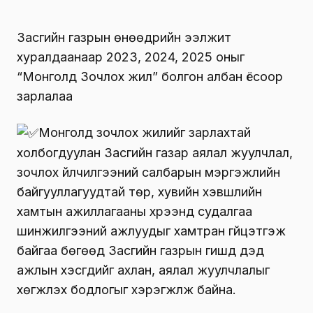
Засгийн газрын өнөөдрийн ээлжит
хуралдаанаар 2023, 2024, 2025 оныг
“Монголд Зочлох жил” болгон албан ёсоор
зарлалаа
Монголд зочлох жилийг зарлахтай
холбогдуулан Засгийн газар аялал жуулчлал,
зочлох үйлчилгээний салбарын мэргэжлийн
байгууллагуудтай төр, хувийн хэвшлийн
хамтын ажиллагааны хүрээнд судалгаа
шинжилгээний ажлуудыг хамтран гүйцэтгэж
байгаа бөгөөд Засгийн газрын гишүүд дэд
ажлын хэсгүүдийг ахлан, аялал жуулчлалыг
хөгжүүлэх бодлогыг хэрэгжүүлж байна.