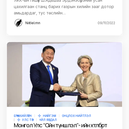
УИХ-ын гишүүн Ш.Адьшаа Эрдэнэбүрэний усан
цахилгаан станц барих газрын хилийн зааг дотор
амьдардаг, тус төслийн…
Niitlel.mn
09/11/2022
ЕРӨНХИЙЛӨГЧ
НИЙГЭМ
ОНЦЛОХ НИЙТЛЭЛ
УЛС ТӨР
ҮЙЛ ЯВДАЛ
Монгол Улс “Ойн түншлэл”- ийн хөтөлбөрт