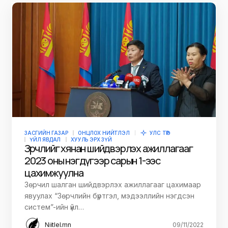
ЗАСГИЙН ГАЗАР
ОНЦЛОХ НИЙТЛЭЛ
УЛС ТӨР
ҮЙЛ ЯВДАЛ
ХУУЛЬ ЭРХ ЗҮЙ
Зөрчлийг хянан шийдвэрлэх ажиллагааг
2023 оны нэгдүгээр сарын 1-ээс
цахимжуулна
Зөрчил шалган шийдвэрлэх ажиллагааг цахимаар
явуулах “Зөрчлийн бүртгэл, мэдээллийн нэгдсэн
систем”-ийн үйл…
Niitlel.mn
09/11/2022