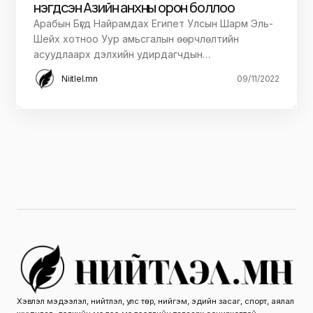
нэгдсэн Азийн анхны орон боллоо
Арабын Бүгд Найрамдах Египет Улсын Шарм Эль-
Шейх хотноо Уур амьсгалын өөрчлөлтийн
асуудлаарх дэлхийн удирдагчдын…
Niitlel.mn
09/11/2022
Хэвлэл мэдээлэл, нийтлэл, улс төр, нийгэм, эдийн засаг, спорт, аялал