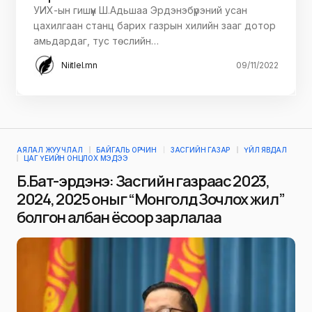
УИХ-ын гишүүн Ш.Адьшаа Эрдэнэбүрэний усан
цахилгаан станц барих газрын хилийн зааг дотор
амьдардаг, тус төслийн…
Niitlel.mn
09/11/2022
АЯЛАЛ ЖУУЧЛАЛ
БАЙГАЛЬ ОРЧИН
ЗАСГИЙН ГАЗАР
ҮЙЛ ЯВДАЛ
ЦАГ ҮЕИЙН ОНЦЛОХ МЭДЭЭ
Б.Бат-эрдэнэ: Засгийн газраас 2023,
2024, 2025 оныг “Монголд Зочлох жил”
болгон албан ёсоор зарлалаа