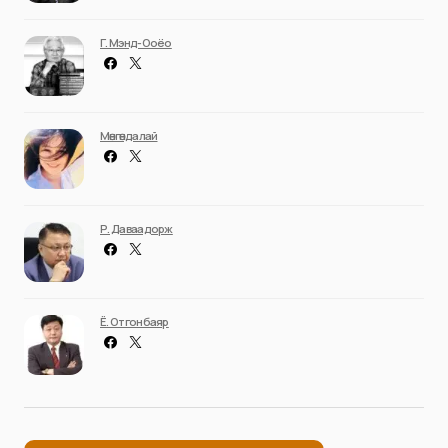
Г. Мэнд-Ооёо
Мөнгөндалай
Р. Даваадорж
Ё. Отгонбаяр