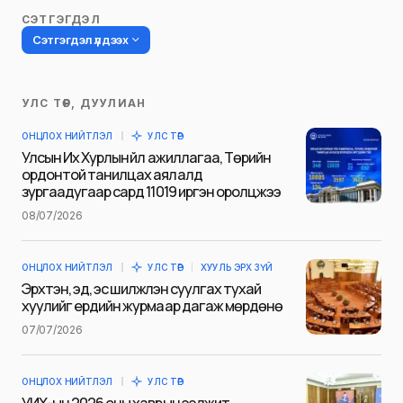
СЭТГЭГДЭЛ
Сэтгэгдэл үлдээх
УЛС ТӨР, ДУУЛИАН
Таны имэйл хаягийг нийтлэхгүй.
ОНЦЛОХ НИЙТЛЭЛ
УЛС ТӨР
Шаардлагатай талбаруудыг
*
гэж
Улсын Их Хурлын үйл ажиллагаа, Төрийн
тэмдэглэсэн
ордонтой танилцах аялалд
зургаадугаар сард 11019 иргэн оролцжээ
Name
*
08/07/2026
ОНЦЛОХ НИЙТЛЭЛ
УЛС ТӨР
ХУУЛЬ ЭРХ ЗҮЙ
E-mail
*
Эрхтэн, эд, эс шилжүүлэн суулгах тухай
хуулийг ердийн журмаар дагаж мөрдөнө
07/07/2026
Сэтгэгдэл
*
ОНЦЛОХ НИЙТЛЭЛ
УЛС ТӨР
УИХ-ын 2026 оны хаврын ээлжит