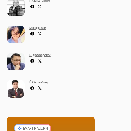
Г. Мэнд-Ооёо
Мөнгөндалай
Р. Даваадорж
Ё. Отгонбаяр
EMARTMALL.MN