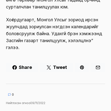
сурталчлан танилцуулах юм.
Хоёрдугаарт, Монгол Улсыг зориод ирсэн
жуулчдад зориулсан нэгдсэн календарийг
боловсруулж байна. Удахгүй бүрэн хэмжээнд
Засгийн газарт танилцуулж, хэлэлцүүлнэ”
гэлээ.
Share
Tweet
0
Нийтлэсэн огноо
09/11/2022