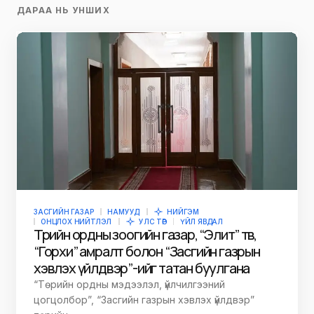
ДАРАА НЬ УНШИХ
ЗАСГИЙН ГАЗАР
НАМУУД
НИЙГЭМ
ОНЦЛОХ НИЙТЛЭЛ
УЛС ТӨР
ҮЙЛ ЯВДАЛ
Төрийн ордны зоогийн газар, “Элит” төв,
“Горхи” амралт болон “Засгийн газрын
хэвлэх үйлдвэр”-ийг татан буулгана
“Төрийн ордны мэдээлэл, үйлчилгээний
цогцолбор”, “Засгийн газрын хэвлэх үйлдвэр”