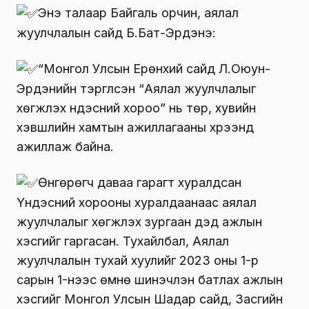
Энэ талаар Байгаль орчин, аялал
жуулчлалын сайд Б.Бат-Эрдэнэ:
“Монгол Улсын Ерөнхий сайд Л.Оюун-
Эрдэнийн тэргүүлсэн “Аялал жуулчлалыг
хөгжүүлэх үндэсний хороо” нь төр, хувийн
хэвшлийн хамтын ажиллагааны хүрээнд
ажиллаж байна.
Өнгөрөгч даваа гарагт хуралдсан
Үндэсний хорооны хуралдаанаас аялал
жуулчлалыг хөгжүүлэх зургаан дэд ажлын
хэсгийг гаргасан. Тухайлбал, Аялал
жуулчлалын тухай хуулийг 2023 оны 1-р
сарын 1-нээс өмнө шинэчлэн батлах ажлын
хэсгийг Монгол Улсын Шадар сайд, Засгийн