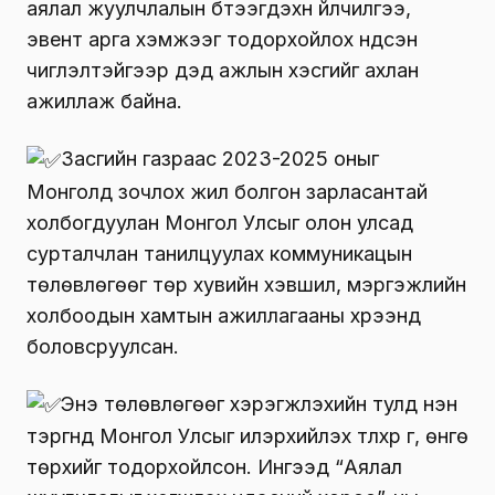
аялал жуулчлалын бүтээгдэхүүн үйлчилгээ,
эвент арга хэмжээг тодорхойлох үндсэн
чиглэлтэйгээр дэд ажлын хэсгийг ахлан
ажиллаж байна.
Засгийн газраас 2023-2025 оныг
Монголд зочлох жил болгон зарласантай
холбогдуулан Монгол Улсыг олон улсад
сурталчлан танилцуулах коммуникацын
төлөвлөгөөг төр хувийн хэвшил, мэргэжлийн
холбоодын хамтын ажиллагааны хүрээнд
боловсруулсан.
Энэ төлөвлөгөөг хэрэгжүүлэхийн тулд нэн
тэргүүнд Монгол Улсыг илэрхийлэх түлхүүр үг, өнгө
төрхийг тодорхойлсон. Ингээд “Аялал