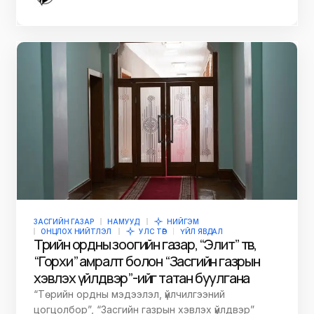
ЗАСГИЙН ГАЗАР
НАМУУД
НИЙГЭМ
ОНЦЛОХ НИЙТЛЭЛ
УЛС ТӨР
ҮЙЛ ЯВДАЛ
Төрийн ордны зоогийн газар, “Элит” төв,
“Горхи” амралт болон “Засгийн газрын
хэвлэх үйлдвэр”-ийг татан буулгана
“Төрийн ордны мэдээлэл, үйлчилгээний
цогцолбор”, “Засгийн газрын хэвлэх үйлдвэр”