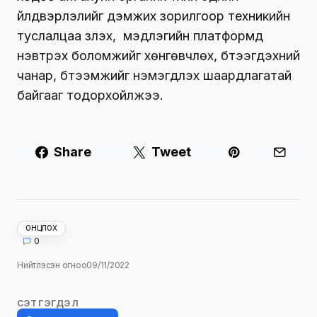
үйлдвэрлэлийг дэмжих зорилгоор техникийн
туслалцаа үзүүлэх, мэдлэгийн платформд
нэвтрэх боломжийг хөнгөвчлөх, бүтээгдэхүүний
чанар, бүтээмжийг нэмэгдүүлэх шаардлагатай
байгааг тодорхойлжээ.
Share
Tweet
ОНЦЛОХ
0
Нийтлэсэн огноо
09/11/2022
СЭТГЭГДЭЛ