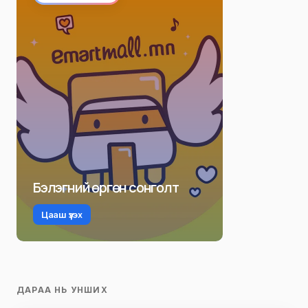
Бэлэгний өргөн сонголт
Цааш үзэх
ДАРАА НЬ УНШИХ