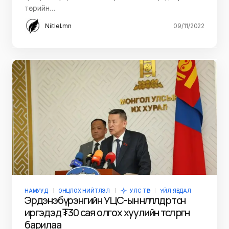
төрийн…
Niitlel.mn
09/11/2022
НАМУУД
ОНЦЛОХ НИЙТЛЭЛ
УЛС ТӨР
ҮЙЛ ЯВДАЛ
Эрдэнэбүрэнгийн УЦС-ын нөлөөлөлд өртсөн
иргэдэд ₮30 сая олгох хуулийн төсөл өргөн
барилаа