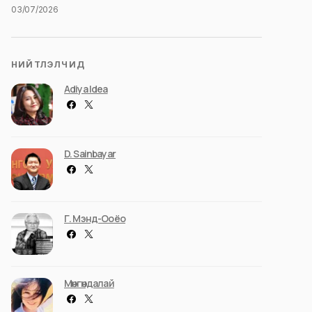
03/07/2026
НИЙТЛЭЛЧИД
Adiya Idea
D. Sainbayar
Г. Мэнд-Ооёо
Мөнгөндалай