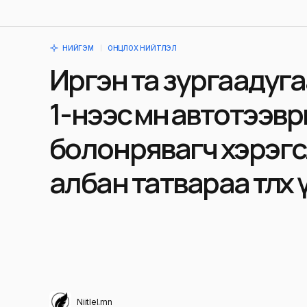
НИЙГЭМ
ОНЦЛОХ НИЙТЛЭЛ
Иргэн та зургаадуг
1-нээс өмнө автотээв
болон өөрөө явагч хэрэ
албан татвараа төлөх
Niitlel.mn