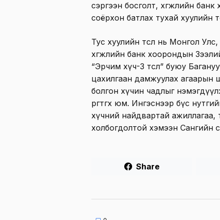
сэргээн босголт, хөгжлийн бан
соёрхон батлах тухай хуулийн төсө
Тус хуулийн төсөл нь Монгол Улс
хөгжлийн банк хоорондын Зээли
“Эрчим хүч-3 төсөл” буюу Баган
цахилгаан дамжуулах агаарын ш
болгон хүчин чадлыг нэмэгдүүл
өргөтгөх юм. Ингэснээр бүс нутгийн
хүчний найдвартай ажиллагаа, 
холбогдолтой хэмээн Сангийн 
Share