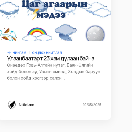
НИЙГЭМ
ОНЦЛОХ НИЙТЛЭЛ
Улаанбаатарт 23 хэм дулаан байна
Өнөөдөр Говь-Алтайн нутаг, Баян-Өлгийн
хойд болон зүүн, Увсын өмнөд, Ховдын баруун
болон хойд хэсгээр салхи…
Niitlel.mn
19/05/2025