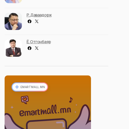
Р. Даваадорж
Ё. Отгонбаяр
EMARTMALL.MN