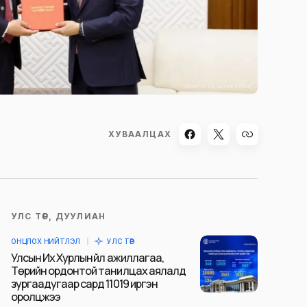
ХУВААЛЦАХ
УЛС ТӨР, ДУУЛИАН
ОНЦЛОХ НИЙТЛЭЛ
УЛС ТӨР
Улсын Их Хурлын үйл ажиллагаа,
Төрийн ордонтой танилцах аялалд
зургаадугаар сард 11019 иргэн
оролцжээ