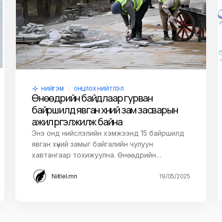
НИЙГЭМ
ОНЦЛОХ НИЙТЛЭЛ
Өнөөдрийн байдлаар гурван
байршилд явган хүний зам засварын
ажил үргэлжилж байна
Энэ онд нийслэлийн хэмжээнд 15 байршилд
явган хүний замыг байгалийн чулуун
хавтангаар тохижуулна. Өнөөдрийн…
Niitlel.mn
19/05/2025