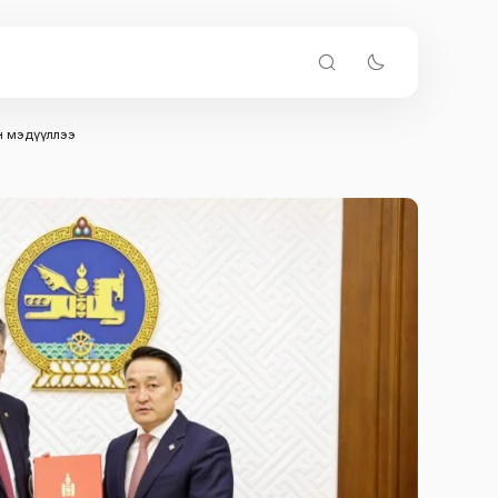
өн мэдүүллээ