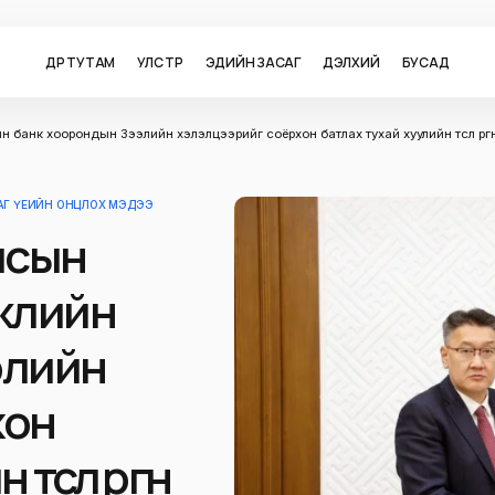
ӨДӨР ТУТАМ
УЛС ТӨР
ЭДИЙН ЗАСАГ
ДЭЛХИЙ
БУСАД
н банк хоорондын Зээлийн хэлэлцээрийг соёрхон батлах тухай хуулийн төсөл өрг
АГ ҮЕИЙН ОНЦЛОХ МЭДЭЭ
лсын
гжлийн
элийн
хон
өсөл өргөн