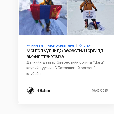
НИЙГЭМ
ОНЦЛОХ НИЙТЛЭЛ
СПОРТ
Монгол уулчид Эверестийн оргилд
амжилттай хүрчээ
Дэлхийн дээвэр Эверестийн оргилд “Цэгц”
клубийн уулчин Б.Батхишиг, “Хоризон”
клубийн…
Niitlel.mn
19/05/2025