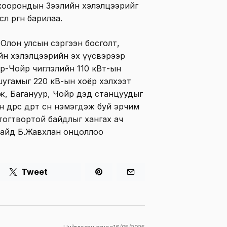
к хоорондын Зээлийн хэлэлцээрийг
л өргөн барилаа.
, Олон улсын сэргээн босголт,
йн хэлэлцээрийн эх үүсвэрээр
уур-Чойр чиглэлийн 110 кВт-ын
угамыг 220 кВ-ын хоёр хэлхээт
ж, Багануур, Чойр дэд станцуудыг
 өдрөөс өдөрт өсөн нэмэгдэж буй эрчим
тогтвортой байдлыг хангах ач
сайд Б.Жавхлан онцоллоо
Tweet