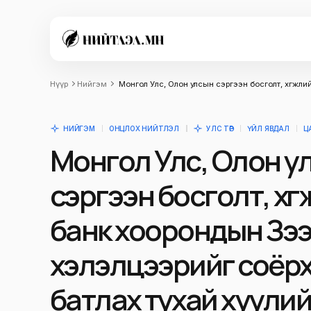
Нүүр
Нийгэм
Монгол Улс, Олон улсын сэргээн босголт, хөгжлий
НИЙГЭМ
ОНЦЛОХ НИЙТЛЭЛ
УЛС ТӨР
ҮЙЛ ЯВДАЛ
Ц
Монгол Улс, Олон у
сэргээн босголт, хө
банк хоорондын Зэ
хэлэлцээрийг соёр
батлах тухай хуулийн т