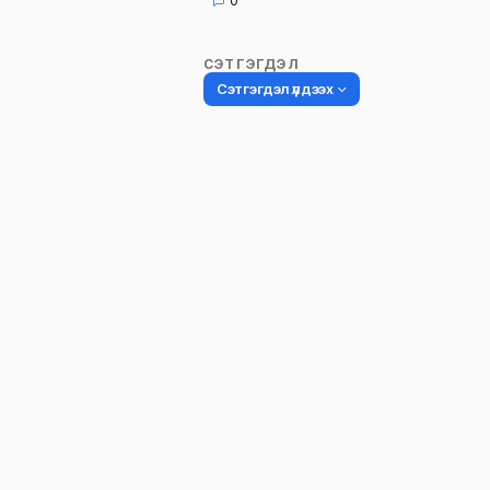
0
СЭТГЭГДЭЛ
Сэтгэгдэл үлдээх
Таны имэйл хаягийг нийтлэхгүй.
Шаардлагатай талбаруудыг
*
гэ
тэмдэглэсэн
Name
*
Сэтгэгдэл
*