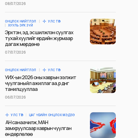
08/07/2026
ОНЦЛОХ НИЙТЛЭЛ
УЛС ТӨР
ХУУЛЬ ЭРХ ЗҮЙ
Эрхтэн, эд, эс шилжүүлэн суулгах
тухай хуулийг ердийн журмаар
дагаж мөрдөнө
07/07/2026
ОНЦЛОХ НИЙТЛЭЛ
УЛС ТӨР
УИХ-ын 2026 оны хаврын ээлжит
чуулганы үйл ажиллагаа, үр дүнг
танилцууллаа
06/07/2026
УЛС ТӨР
ЦАГ ҮЕИЙН ОНЦЛОХ МЭДЭЭ
АН санаачилж, МАН
замхруулсаар хаврын чуулган
өндөрлөлөө