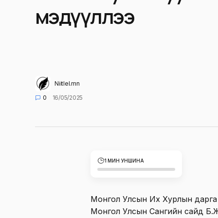
мэдүүллээ
Niitlel.mn
0
16/05/2025
1 МИН УНШИНА
Монгол Улсын Их Хурлын дарга Д.
Монгол Улсын Сангийн сайд Б.