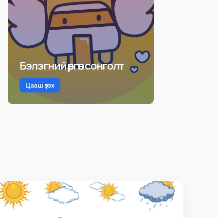
Бэлэгний өргөн сонголт
Цааш үзэх