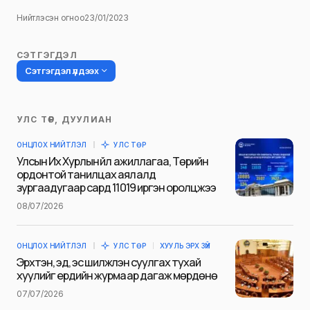
Нийтлэсэн огноо
23/01/2023
СЭТГЭГДЭЛ
Сэтгэгдэл үлдээх
УЛС ТӨР, ДУУЛИАН
Таны имэйл хаягийг нийтлэхгүй.
ОНЦЛОХ НИЙТЛЭЛ
УЛС ТӨР
Шаардлагатай талбаруудыг
*
гэж
Улсын Их Хурлын үйл ажиллагаа, Төрийн
тэмдэглэсэн
ордонтой танилцах аялалд
зургаадугаар сард 11019 иргэн оролцжээ
Name
*
08/07/2026
ОНЦЛОХ НИЙТЛЭЛ
УЛС ТӨР
ХУУЛЬ ЭРХ ЗҮЙ
E-mail
*
Эрхтэн, эд, эс шилжүүлэн суулгах тухай
хуулийг ердийн журмаар дагаж мөрдөнө
07/07/2026