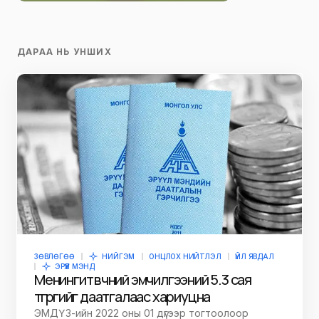
ДАРАА НЬ УНШИХ
ЗӨВЛӨГӨӨ
НИЙГЭМ
ОНЦЛОХ НИЙТЛЭЛ
ҮЙЛ ЯВДАЛ
ЭРҮҮЛ МЭНД
Менингит өвчний эмчилгээний 5.3 сая
төгрөгийг даатгалаас хариуцна
ЭМДҮЗ-ийн 2022 оны 01 дүгээр тогтоолоор