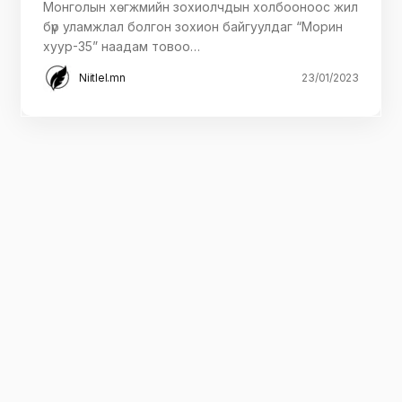
Монголын хөгжмийн зохиолчдын холбооноос жил
бүр уламжлал болгон зохион байгуулдаг “Морин
хуур-35” наадам товоо…
Niitlel.mn
23/01/2023