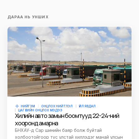
ДАРАА НЬ УНШИХ
НИЙГЭМ
ОНЦЛОХ НИЙТЛЭЛ
ҮЙЛ ЯВДАЛ
ЦАГ ҮЕИЙН ОНЦЛОХ МЭДЭЭ
Хилийн авто замын боомтууд 22-24-ний
хооронд амарна
БНХАУ-д Сар шинийн баяр болж буйтай
холбоотойгоор тус улстай хиллэдэг манай улсын