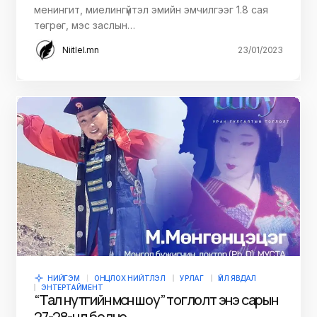
менингит, миелингүйтэл эмийн эмчилгээг 1.8 сая
төгрөг, мэс заслын…
Niitlel.mn
23/01/2023
НИЙГЭМ
ОНЦЛОХ НИЙТЛЭЛ
УРЛАГ
ҮЙЛ ЯВДАЛ
ЭНТЕРТАЙМЕНТ
“Тал нутгийн мөсөн шоу” тоглолт энэ сарын
27-28-нд болно