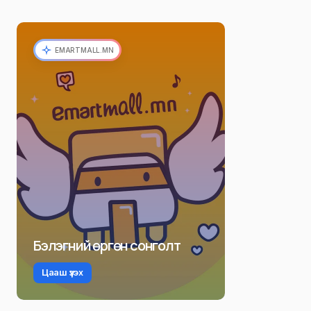
EMARTMALL.MN
Бэлэгний өргөн сонголт
Цааш үзэх