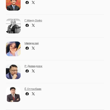
Г. Мэнд-Ооёо
Мөнгөндалай
Р. Даваадорж
Ё. Отгонбаяр