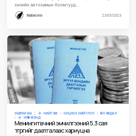
хилийн автозамын боомтууд…
Niitlel.mn
23/01/2023
ЗӨВЛӨГӨӨ
НИЙГЭМ
ОНЦЛОХ НИЙТЛЭЛ
ҮЙЛ ЯВДАЛ
ЭРҮҮЛ МЭНД
Менингит өвчний эмчилгээний 5.3 сая
төгрөгийг даатгалаас хариуцна