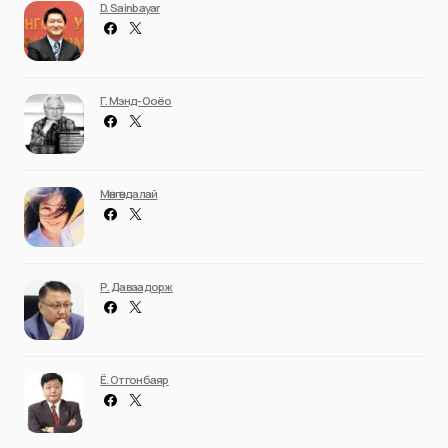
D. Sainbayar
Г. Мэнд-Ооёо
Мөнгөндалай
Р. Даваадорж
Ё. Отгонбаяр