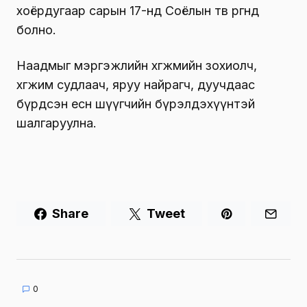
хоёрдугаар сарын 17-нд Соёлын төв өргөөнд
болно
.
Наадмыг мэргэжлийн хөгжмийн зохиолч,
хөгжим судлаач, яруу найрагч, дуучдаас
бүрдсэн есөн шүүгчийн бүрэлдэхүүнтэй
шалгаруулна.
Share
Tweet
0