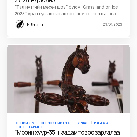
“Тал нутгийн мөсөн шоу” буюу “Grass land on Ice
2023″ уран гулгалтын анхны шоу тоглолтыг энэ…
Niitlel.mn
23/01/2023
НИЙГЭМ
ОНЦЛОХ НИЙТЛЭЛ
УРЛАГ
ҮЙЛ ЯВДАЛ
ЭНТЕРТАЙМЕНТ
“Морин хуур-35” наадам товоо зарлалаа