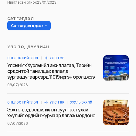
Нийтлэсэн огноо
23/01/2023
СЭТГЭГДЭЛ
Сэтгэгдэл үлдээх
УЛС ТӨР, ДУУЛИАН
Таны имэйл хаягийг нийтлэхгүй.
ОНЦЛОХ НИЙТЛЭЛ
УЛС ТӨР
Шаардлагатай талбаруудыг
*
гэж
Улсын Их Хурлын үйл ажиллагаа, Төрийн
тэмдэглэсэн
ордонтой танилцах аялалд
зургаадугаар сард 11019 иргэн оролцжээ
Name
*
08/07/2026
ОНЦЛОХ НИЙТЛЭЛ
УЛС ТӨР
ХУУЛЬ ЭРХ ЗҮЙ
E-mail
*
Эрхтэн, эд, эс шилжүүлэн суулгах тухай
хуулийг ердийн журмаар дагаж мөрдөнө
07/07/2026
Сэтгэгдэл
*