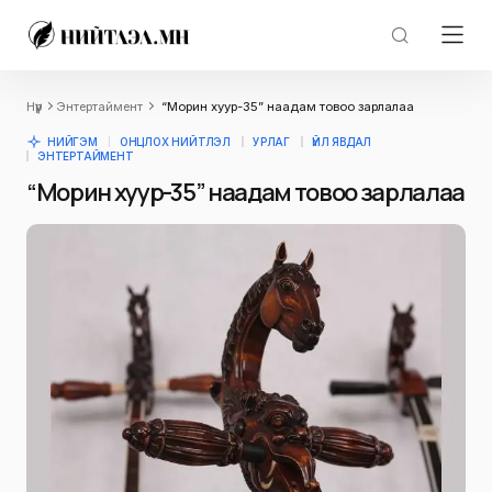
Нүүр
Энтертаймент
“Морин хуур-35” наадам товоо зарлалаа
НИЙГЭМ
ОНЦЛОХ НИЙТЛЭЛ
УРЛАГ
ҮЙЛ ЯВДАЛ
ЭНТЕРТАЙМЕНТ
“Морин хуур-35” наадам товоо зарлалаа