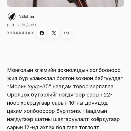
Niitlel.mn
0
23/01/2023
ХУВААЛЦАХ
Монголын хөгжмийн зохиолчдын холбооноос
жил бүр уламжлал болгон зохион байгуулдаг
“Морин хуур-35” наадам товоо зарлалаа.
Оролцох бүтээлийг нэгдүгээр сарын 22-
ноос хоёрдугаар сарын 10-ны өдрүүдэд
цахим холбоосоор бүртгэнэ.
Наадмын
нэгдүгээр шатны шалгаруулалт хоёрдугаар
сарын 12-нд эхлэх бол гала тоглолт