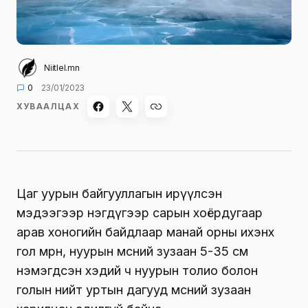
Niitlel.mn
0
23/01/2023
ХУВААЛЦАХ
Цаг уурын байгууллагын ирүүлсэн
мэдээгээр нэгдүгээр сарын хоёрдугаар
арав хоногийн байдлаар манай орны ихэнх
гол мөрөн, нуурын мөсний зузаан 5-35 см
нэмэгдсэн хэдий ч нуурын толио болон
голын нийт уртын дагууд мөсний зузаан