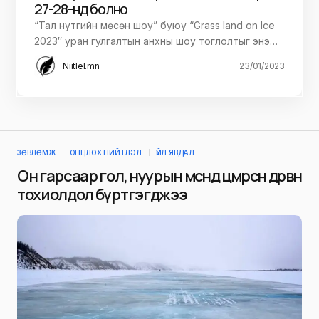
27-28-нд болно
“Тал нутгийн мөсөн шоу” буюу “Grass land on Ice
2023″ уран гулгалтын анхны шоу тоглолтыг энэ…
Niitlel.mn
23/01/2023
ЗӨВЛӨМЖ
ОНЦЛОХ НИЙТЛЭЛ
ҮЙЛ ЯВДАЛ
Он гарсаар гол, нуурын мөсөнд цөмөрсөн дөрвөн
тохиолдол бүртгэгджээ