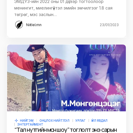
ЭМДҮЗ-ийн 2022 оны 01 дүгээр тогтоолоор
менингит, миелингүйтэл эмийн эмчилгээг 1.8 сая
төгрөг, мэс заслын…
Niitlel.mn
23/01/2023
НИЙГЭМ
ОНЦЛОХ НИЙТЛЭЛ
УРЛАГ
ҮЙЛ ЯВДАЛ
ЭНТЕРТАЙМЕНТ
“Тал нутгийн мөсөн шоу” тоглолт энэ сарын