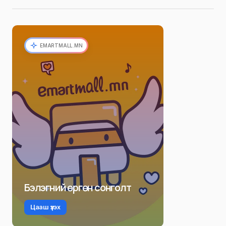
EMARTMALL.MN
Бэлэгний өргөн сонголт
Цааш үзэх