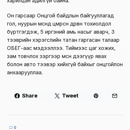
харилцан адилгүй байна.
Он гарсаар Онцгой байдлын байгууллагад
гол, нуурын мөсөнд цөмөрсөн дөрвөн тохиолдол
бүртгэгдэж, 5 иргэний амь насыг аварч,
3
тээврийн хэрэгслийн татан гаргасан талаар
ОБЕГ-аас мэдээллээ.
Тиймээс цаг хожих,
зам товчлох зэргээр мөсөн дээгүүр явах
болон авто тээвэр хийхгүй байхыг онцгойлон
анхаарууллаа.
Share
Tweet
0