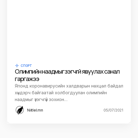
СПОРТ
Олимпийн наадмыг үзэгчгүй явуулах санал
гаргажээ
Японд коронавирусийн халдварын нөхцөл байдал
хүндэрч байгаатай холбогдуулан олимпийн
наадмыг үзэгчгүй зохион…
Niitlel.mn
05/07/2021