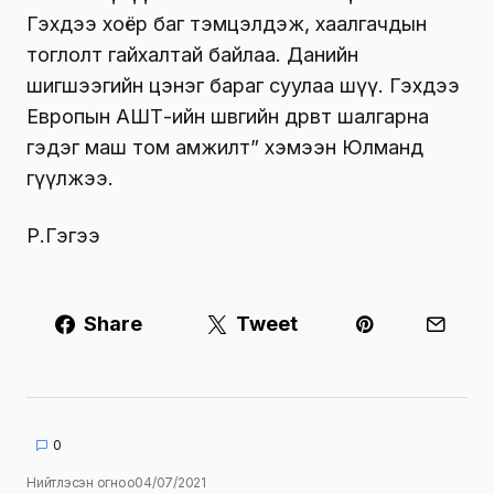
Гэхдээ хоёр баг тэмцэлдэж, хаалгачдын
тоглолт гайхалтай байлаа. Данийн
шигшээгийн цэнэг бараг суулаа шүү. Гэхдээ
Европын АШТ-ийн шөвгийн дөрөвт шалгарна
гэдэг маш том амжилт” хэмээн Юлманд
өгүүлжээ.
Р.Гэгээ
Share
Tweet
0
Нийтлэсэн огноо
04/07/2021