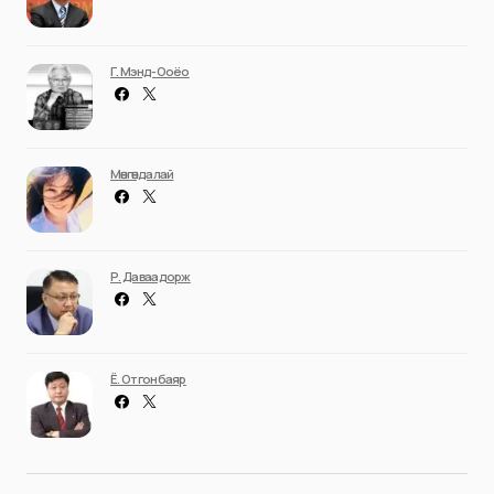
Г. Мэнд-Ооёо
Мөнгөндалай
Р. Даваадорж
Ё. Отгонбаяр