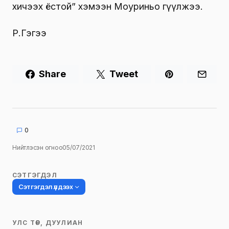
хичээх ёстой” хэмээн Моуриньо өгүүлжээ.
Р.Гэгээ
Share
Tweet
0
Нийтлэсэн огноо
05/07/2021
СЭТГЭГДЭЛ
Сэтгэгдэл үлдээх
УЛС ТӨР, ДУУЛИАН