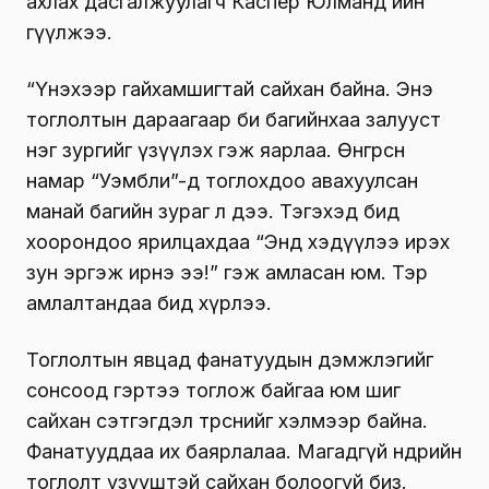
ахлах дасгалжуулагч Каспер Юлманд ийн
өгүүлжээ.
“Үнэхээр гайхамшигтай сайхан байна. Энэ
тоглолтын дараагаар би багийнхаа залууст
нэг зургийг үзүүлэх гэж яарлаа. Өнгөрсөн
намар “Уэмбли”-д тоглохдоо авахуулсан
манай багийн зураг л дээ. Тэгэхэд бид
хоорондоо ярилцахдаа “Энд хэдүүлээ ирэх
зун эргэж ирнэ ээ!” гэж амласан юм. Тэр
амлалтандаа бид хүрлээ.
Тоглолтын явцад фанатуудын дэмжлэгийг
сонсоод гэртээ тоглож байгаа юм шиг
сайхан сэтгэгдэл төрснийг хэлмээр байна.
Фанатууддаа их баярлалаа. Магадгүй өнөөдрийн
тоглолт үзүүштэй сайхан болоогүй биз.