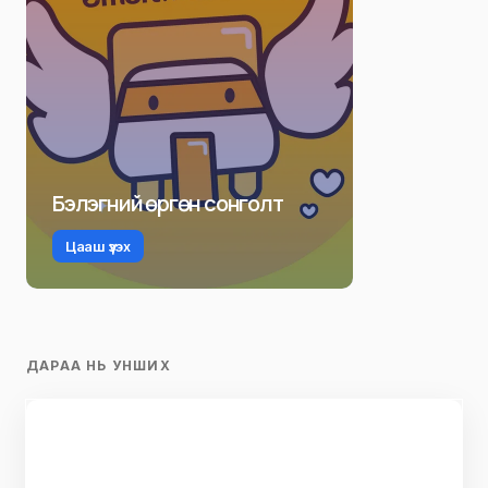
Бэлэгний өргөн сонголт
Цааш үзэх
ДАРАА НЬ УНШИХ