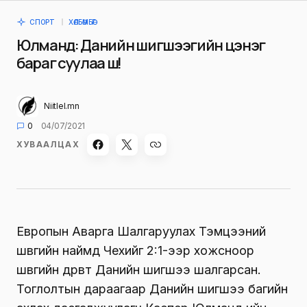
СПОРТ
ХӨЛБӨМБӨГ
Юлманд: Данийн шигшээгийн цэнэг
бараг суулаа шүү!
Niitlel.mn
0
04/07/2021
ХУВААЛЦАХ
Европын Аварга Шалгаруулах Тэмцээний
шөвгийн наймд Чехийг 2:1-ээр хожсноор
шөвгийн дөрөвт Данийн шигшээ шалгарсан.
Тоглолтын дараагаар Данийн шигшээ багийн