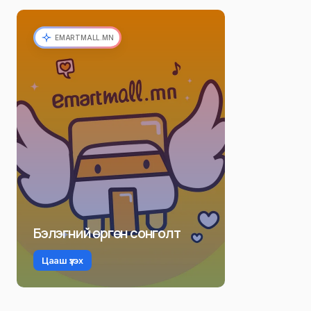
EMARTMALL.MN
Бэлэгний өргөн сонголт
Цааш үзэх