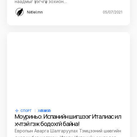
наадмыг үзэгчгүй зохион…
Niitlel.mn
05/07/2021
СПОРТ
ХӨЛБӨМБӨГ
Моуриньо: Испанийн шигшээг Италиас илүү
хүчтэй гэж бодохгүй байна!
Европын Аварга Шалгаруулах Тэмцээний шөвгийн