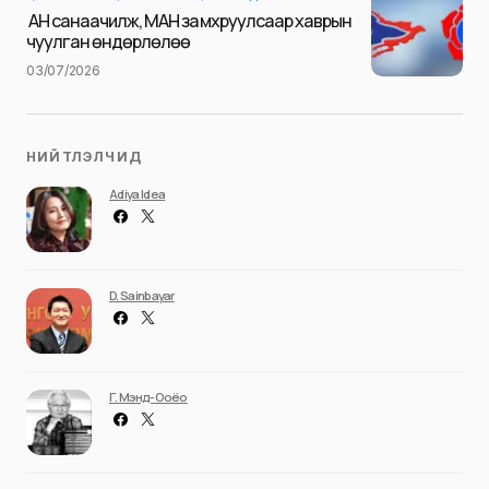
Илгээх
АН санаачилж, МАН замхруулсаар хаврын
чуулган өндөрлөлөө
03/07/2026
НИЙТЛЭЛЧИД
Adiya Idea
D. Sainbayar
Г. Мэнд-Ооёо