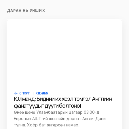
ДАРАА НЬ УНШИХ
СПОРТ
ХӨЛБӨМБӨГ
Юлманд: Бидний их хүсэл тэмүүлэл Английн
фанатуудыг дуугүй болгоно!
Өнөө шөнө Улаанбаатарын цагаар 03:00-д
Европын АШТ-ий шөвгийн дөрөвт Англи-Дани
тулна. Хоёр баг өнгөрсөн намар…