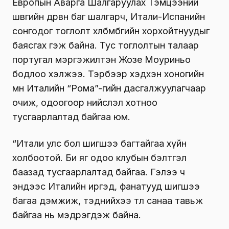
Европын Аварга Шалгаруулах Тэмцээний
шөвгийн дөрвөн баг шалгарч, Итали-Испанийн
сонгодог тоглолт хөлбөмбөгийн хорхойтнуудыг
баясгах гэж байна. Тус тоглолтын талаар
португал мэргэжилтэн Жозе Моуриньо
бодлоо хэлжээ. Тэрбээр хэдхэн хоногийн
өмнө Италийн “Рома”-гийн дасгалжуулагчаар
очиж, одоогоор нийслэл хотноо
тусгаарлалтад байгаа юм.
“Итали улс бол шигшээ багтайгаа хүйн
холбоотой. Би яг одоо клубын бэлтгэл
баазад тусгаарлалтад байгаа. Гэлээ ч
эндээс Италийн иргэд, фанатууд шигшээ
багаа дэмжиж, тэднийхээ төлөө санаа тавьж
байгаа нь мэдрэгдэж байна.