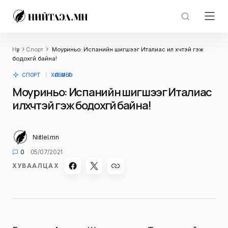
Нүүр
Спорт
Моуриньо: Испанийн шигшээг Италиас илүү хүчтэй гэж
бодохгүй байна!
СПОРТ
ХӨЛБӨМБӨГ
Моуриньо: Испанийн шигшээг Италиас
илүү хүчтэй гэж бодохгүй байна!
Niitlel.mn
0
05/07/2021
ХУВААЛЦАХ