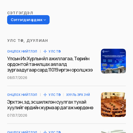
СЭТГЭГДЭЛ
Сэтгэгдэл үлдээх
УЛС ТӨР, ДУУЛИАН
Таны имэйл хаягийг нийтлэхгүй.
ОНЦЛОХ НИЙТЛЭЛ
УЛС ТӨР
Шаардлагатай талбаруудыг
*
гэж
Улсын Их Хурлын үйл ажиллагаа, Төрийн
тэмдэглэсэн
ордонтой танилцах аялалд
зургаадугаар сард 11019 иргэн оролцжээ
Name
*
08/07/2026
ОНЦЛОХ НИЙТЛЭЛ
УЛС ТӨР
ХУУЛЬ ЭРХ ЗҮЙ
E-mail
*
Эрхтэн, эд, эс шилжүүлэн суулгах тухай
хуулийг ердийн журмаар дагаж мөрдөнө
07/07/2026
Сэтгэгдэл
*
ОНЦЛОХ НИЙТЛЭЛ
УЛС ТӨР