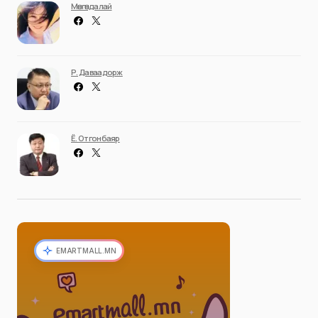
Мөнгөндалай
Р. Даваадорж
Ё. Отгонбаяр
EMARTMALL.MN