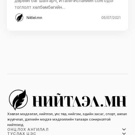
дөрвөн баг шалгарч, Итали-Испанийн сонгодог
тоглолт хөлбөмбөгийн…
Niitlel.mn
05/07/2021
Хэвлэл мэдээлэл, нийтлэл, улс төр, нийгэм, эдийн засаг, спорт, аялал
жуулчлал, дэлхийн мэдээ мэдээллийн талаарх сонирхолтой
нийтлэлүүд.
ОНЦЛОХ АНГИЛАЛ
ТУСЛАХ ЦЭС