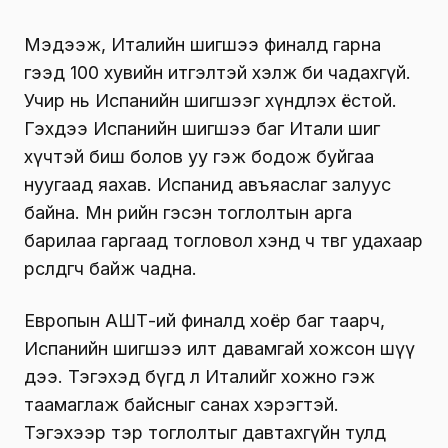
Мэдээж, Италийн шигшээ финалд гарна
гээд 100 хувийн итгэлтэй хэлж би чадахгүй.
Учир нь Испанийн шигшээг хүндлэх ёстой.
Гэхдээ Испанийн шигшээ баг Итали шиг
хүчтэй биш болов уу гэж бодож буйгаа
нуугаад яахав. Испанид авъяаслаг залуус
байна. Мөн өөрийн гэсэн тоглолтын арга
барилаа гаргаад тогловол хэнд ч төвөг удахаар
өрсөлдөгч байж чадна.
Европын АШТ-ий финалд хоёр баг таарч,
Испанийн шигшээ илт давамгай хожсон шүү
дээ. Тэгэхэд бүгд л Италийг хожно гэж
таамаглаж байсныг санах хэрэгтэй.
Тэгэхээр тэр тоглолтыг давтахгүйн тулд