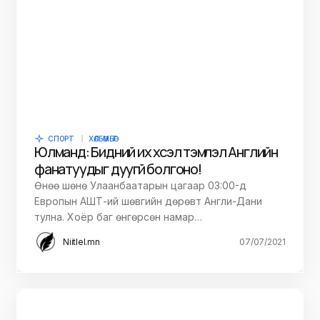
СПОРТ
ХӨЛБӨМБӨГ
Юлманд: Бидний их хүсэл тэмүүлэл Английн
фанатуудыг дуугүй болгоно!
Өнөө шөнө Улаанбаатарын цагаар 03:00-д
Европын АШТ-ий шөвгийн дөрөвт Англи-Дани
тулна. Хоёр баг өнгөрсөн намар…
Niitlel.mn
07/07/2021