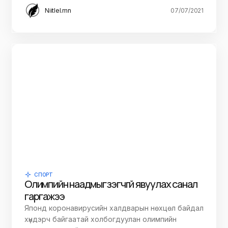
Niitlel.mn
07/07/2021
СПОРТ
Олимпийн наадмыг үзэгчгүй явуулах санал
гаргажээ
Японд коронавирусийн халдварын нөхцөл байдал
хүндэрч байгаатай холбогдуулан олимпийн