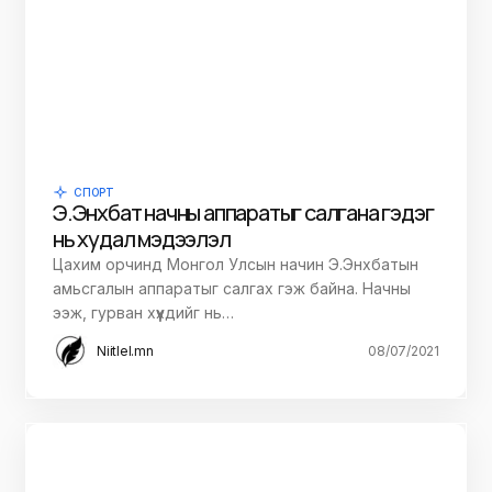
СПОРТ
Э.Энхбат начны аппаратыг салгана гэдэг
нь худал мэдээлэл
Цахим орчинд Монгол Улсын начин Э.Энхбатын
амьсгалын аппаратыг салгах гэж байна. Начны
ээж, гурван хүүхдийг нь…
Niitlel.mn
08/07/2021