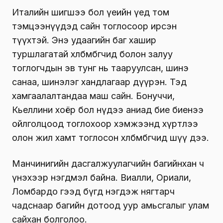
Италийн шигшээ бол үеийн үед том
тэмцээнүүдэд сайн тоглосоор ирсэн
түүхтэй. Энэ удаагийн баг хашир
туршлагатай хөлбөмбөгчид болон залуу
тоглогчдын эв тунг нь тааруулсан, шинэ
санаа, шинэлэг хандлагаар дүүрэн. Тэд
хамгаалалтандаа маш сайн. Бонуччи,
Кьеллини хоёр бол нүдээ аниад бие биенээ
ойлголцоод тоглохоор хэмжээнд хүртлээ
олон жил хамт тоглосон хөлбөмбөгчид шүү дээ.
Манчинигийн дасгалжуулагчийн багийнхан ч
үнэхээр нэгдмэл байна. Виалли, Ориали,
Ломбардо гээд бүгд нэгдэж нягтарч
чадснаар багийн дотоод уур амьсгалыг улам
сайхан болголоо.