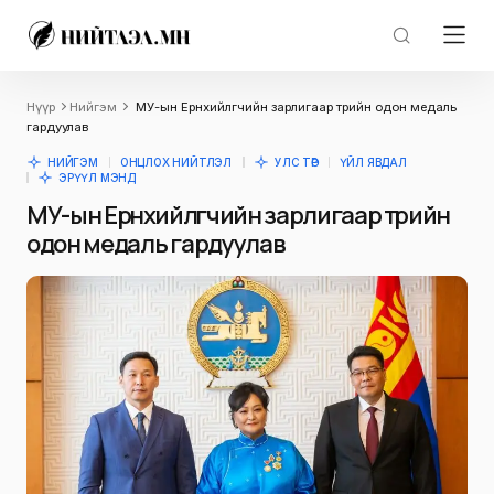
Нүүр
Нийгэм
МУ-ын Ерөнхийлөгчийн зарлигаар төрийн одон медаль
гардуулав
НИЙГЭМ
ОНЦЛОХ НИЙТЛЭЛ
УЛС ТӨР
ҮЙЛ ЯВДАЛ
ЭРҮҮЛ МЭНД
МУ-ын Ерөнхийлөгчийн зарлигаар төрийн
одон медаль гардуулав