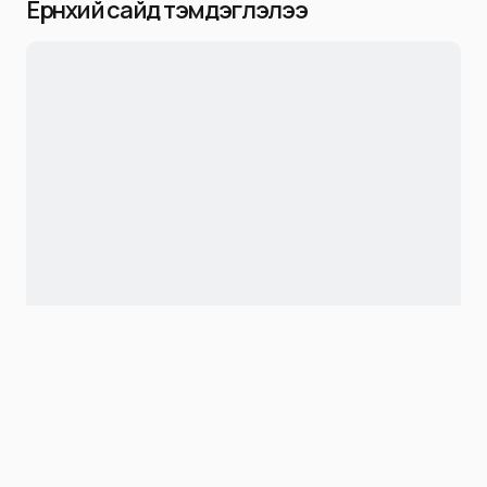
Ерөнхий сайд тэмдэглэлээ
Niitlel.mn
0
26/11/2022
ХУВААЛЦАХ