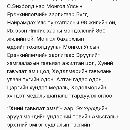
С.Энхболд нар Монгол Улсын
Ерөнхийлөгчийн зарлигаар Бүгд
Найрамдах Улс тунхагласны 98 жилийн ой,
Их эзэн Чингис хааны мэндэлсний 860
жилийн ой, Монгол бахархлын
өдрийг тохиолдуулан Монгол Улсын
Ерөнхийлөгчийн зарлигаар Эрүүлийг
хамгаалахын гавъяат ажилтан цол, Хүний
гавъяат эмч цол, Хөдөлмөрийн гавъяаны
улаан тугийн одон, Алтан гадас одон,
Цэргийн хүндэт медаль, Хөдөлмөрийн
хүндэт медаль шагналыг гардуулж өглөө.
“Хүний гавьяат эмч”
– ээр Эх хүүхдийн
эрүүл мэндийн үндэсний төвийн Амьсгалын
эрхтний эмгэг судлалын тасгийн