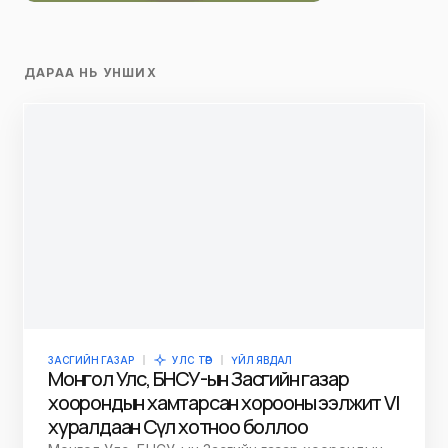
ДАРАА НЬ УНШИХ
ЗАСГИЙН ГАЗАР
УЛС ТӨР
ҮЙЛ ЯВДАЛ
Монгол Улс, БНСУ-ын Засгийн газар
хоорондын хамтарсан хорооны ээлжит VI
хуралдаан Сөүл хотноо боллоо