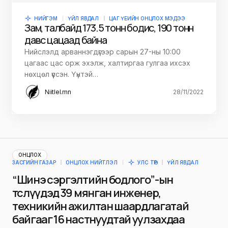
НИЙГЭМ
ҮЙЛ ЯВДАЛ
ЦАГ ҮЕИЙН ОНЦЛОХ МЭДЭЭ
Зам, талбайд 173.5 тонн бодис, 190 тонн
давс цацаад байна
Нийслэлд арваннэгдүгээр сарын 27-ны 10:00
цагаас цас орж эхэлж, халтиргаа гулгаа ихсэх
нөхцөл үүссэн. Үүнтэй…
Niitlel.mn
28/11/2022
ОНЦЛОХ
ЗАСГИЙН ГАЗАР
ОНЦЛОХ НИЙТЛЭЛ
УЛС ТӨР
ҮЙЛ ЯВДАЛ
“Шинэ сэргэлтийн бодлого”-ын
төслүүдэд 39 мянган инженер,
техникийн ажилтан шаардлагатай
байгааг 16 настнуудтай уулзахдаа