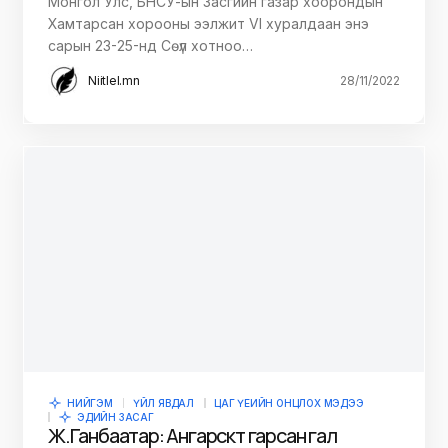
Монгол Улс, БНСУ-ын Засгийн газар хоорондын
Хамтарсан хорооны ээлжит VI хуралдаан энэ
сарын 23-25-нд Сөүл хотноо…
Niitlel.mn
28/11/2022
НИЙГЭМ
ҮЙЛ ЯВДАЛ
ЦАГ ҮЕИЙН ОНЦЛОХ МЭДЭЭ
ЭДИЙН ЗАСАГ
Ж.Ганбаатар: Ангарскт гарсан гал