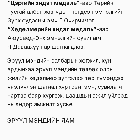
“Цэргийн хүндэт медаль”
-аар Төрийн
тусгай албан хаагчдын нэгдсэн эмнэлгийн
Зүрх судасны эмч Г.Очирчимэг.
“Хөдөлмөрийн хүндэт медаль”
-аар
Аюурвед-Энх эмнэлгийн сувилагч
Ч.Даваахүү нар шагнагдлаа.
Эрүүл мэндийн салбарын хөгжил, хүн
ардынхаа эрүүл мэндийн төлөөх олон
жилийн хөдөлмөр зүтгэлээ төр түмэндээ
үнэлүүлэн шагнал хүртсэн эмч, сувилагч
нартаа баяр хүргэж, цаашдын ажил үйлсэд
нь өндөр амжилт хүсье.
ЭРҮҮЛ МЭНДИЙН ЯАМ