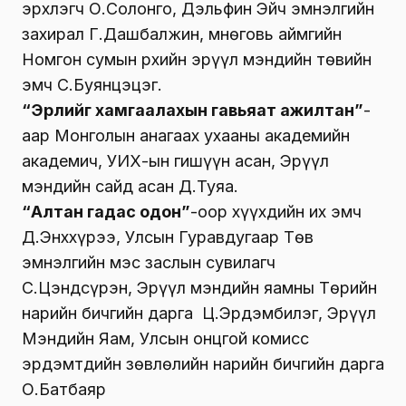
эрхлэгч О.Солонго, Дэльфин Эйч эмнэлгийн
захирал Г.Дашбалжин, Өмнөговь аймгийн
Номгон сумын Өрхийн эрүүл мэндийн төвийн
эмч С.Буянцэцэг.
“Эрүүлийг хамгаалахын гавьяат ажилтан”
-
аар Монголын анагаах ухааны академийн
академич, УИХ-ын гишүүн асан, Эрүүл
мэндийн сайд асан Д.Туяа.
“Алтан гадас одон”
-оор хүүхдийн их эмч
Д.Энххүрээ, Улсын Гуравдугаар Төв
эмнэлгийн мэс заслын сувилагч
С.Цэндсүрэн, Эрүүл мэндийн яамны Төрийн
нарийн бичгийн дарга Ц.Эрдэмбилэг, Эрүүл
Мэндийн Яам, Улсын онцгой комисс
эрдэмтдийн зөвлөлийн нарийн бичгийн дарга
О.Батбаяр