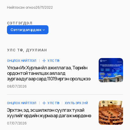
Нийтлэсэн огноо
26/11/2022
СЭТГЭГДЭЛ
Сэтгэгдэл үлдээх
УЛС ТӨР, ДУУЛИАН
Таны имэйл хаягийг нийтлэхгүй.
ОНЦЛОХ НИЙТЛЭЛ
УЛС ТӨР
Шаардлагатай талбаруудыг
*
гэж
Улсын Их Хурлын үйл ажиллагаа, Төрийн
тэмдэглэсэн
ордонтой танилцах аялалд
зургаадугаар сард 11019 иргэн оролцжээ
Name
*
08/07/2026
ОНЦЛОХ НИЙТЛЭЛ
УЛС ТӨР
ХУУЛЬ ЭРХ ЗҮЙ
E-mail
*
Эрхтэн, эд, эс шилжүүлэн суулгах тухай
хуулийг ердийн журмаар дагаж мөрдөнө
07/07/2026