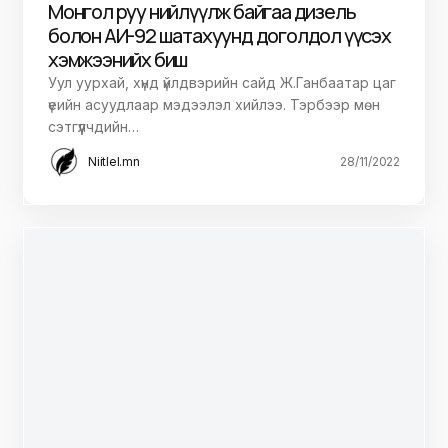
Монгол руу нийлүүлж байгаа дизель
болон АИ-92 шатахуунд доголдол үүсэх
хэмжээнийх биш
Уул уурхай, хүнд үйлдвэрийн сайд Ж.Ганбаатар цаг
үеийн асуудлаар мэдээлэл хийлээ. Тэрбээр мөн
сэтгүүлчдийн…
Niitlel.mn
28/11/2022