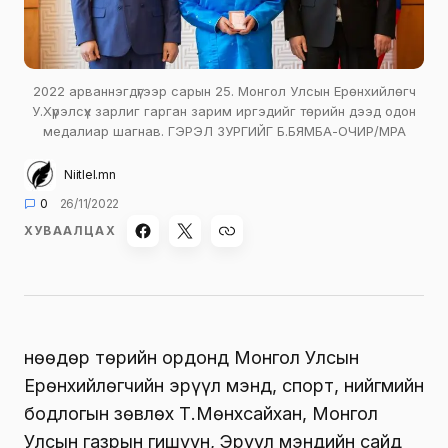
2022 арваннэгдүгээр сарын 25. Монгол Улсын Ерөнхийлөгч
У.Хүрэлсүх зарлиг гарган зарим иргэдийг төрийн дээд одон
медалиар шагнав. ГЭРЭЛ ЗУРГИЙГ Б.БЯМБА-ОЧИР/MPA
Niitlel.mn
0
26/11/2022
ХУВААЛЦАХ
Өнөөдөр төрийн ордонд Монгол Улсын
Ерөнхийлөгчийн эрүүл мэнд, спорт, нийгмийн
бодлогын зөвлөх Т.Мөнхсайхан, Монгол
Улсын газрын гишүүн, Эрүүл мэндийн сайд