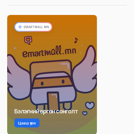
EMARTMALL.MN
Бэлэгний өргөн сонголт
Цааш үзэх