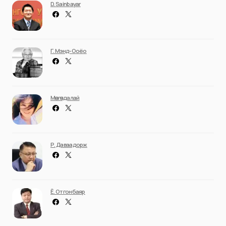
D. Sainbayar
Г. Мэнд-Ооёо
Мөнгөндалай
Р. Даваадорж
Ё. Отгонбаяр