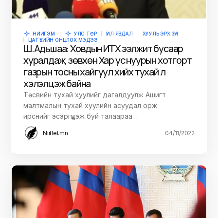
НИЙГЭМ
УЛС ТӨР
ҮЙЛ ЯВДАЛ
ХУУЛЬ ЭРХ ЗҮЙ
ЦАГ ҮЕИЙН ОНЦЛОХ МЭДЭЭ
Ш.Адьшаа: Ховдын ИТХ ээлжит бусаар
хуралдаж, зөвхөн Хар ус нуурын хотгорт
газрын тосны хайгуул хийх тухай л
хэлэлцэж байна
Төсвийн тухай хуулийг дагалдуулж Ашигт
малтмалын тухай хуулийн асуудал орж
ирснийг эсэргүүцэж буй талаараа…
Niitlel.mn
04/11/2022