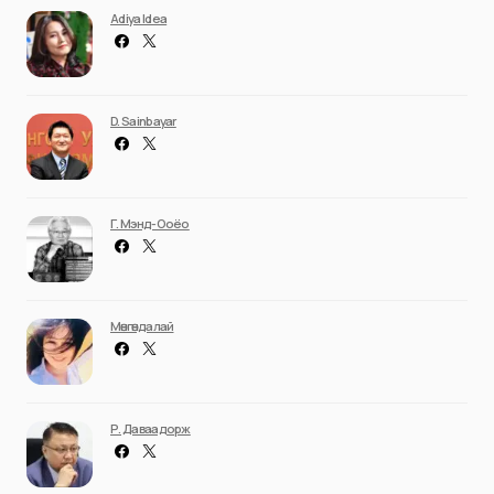
Adiya Idea
D. Sainbayar
Г. Мэнд-Ооёо
Мөнгөндалай
Р. Даваадорж