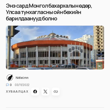
Энэ сард Монгол бахархалын өдөр,
Улсаа тунхагласны ойн бөхийн
барилдаанууд болно
Niitlel.mn
0
03/11/2022
ХУВААЛЦАХ