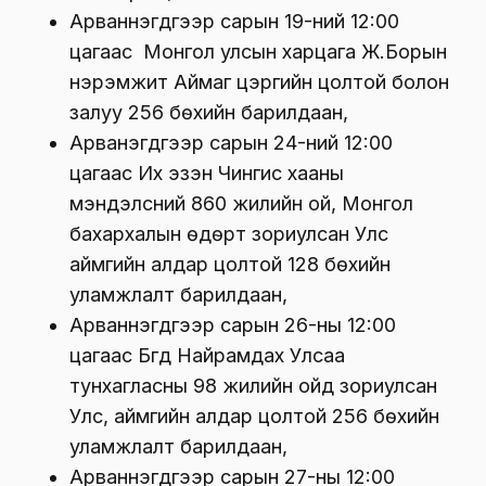
Арваннэгдүгээр сарын 19-ний 12:00
цагаас Монгол улсын харцага Ж.Борын
нэрэмжит Аймаг цэргийн цолтой болон
залуу 256 бөхийн барилдаан,
Арванэгдүгээр сарын 24-ний 12:00
цагаас Их эзэн Чингис хааны
мэндэлсний 860 жилийн ой, Монгол
бахархалын өдөрт зориулсан Улс
аймгийн алдар цолтой 128 бөхийн
уламжлалт барилдаан,
Арваннэгдүгээр сарын 26-ны 12:00
цагаас Бүгд Найрамдах Улсаа
тунхагласны 98 жилийн ойд зориулсан
Улс, аймгийн алдар цолтой 256 бөхийн
уламжлалт барилдаан,
Арваннэгдүгээр сарын 27-ны 12:00