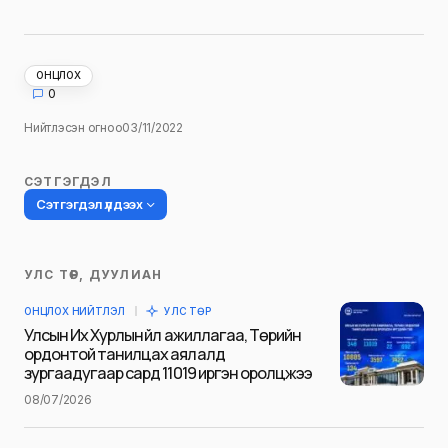
ОНЦЛОХ
0
Нийтлэсэн огноо
03/11/2022
СЭТГЭГДЭЛ
Сэтгэгдэл үлдээх
УЛС ТӨР, ДУУЛИАН
Таны имэйл хаягийг нийтлэхгүй.
ОНЦЛОХ НИЙТЛЭЛ
УЛС ТӨР
Шаардлагатай талбаруудыг
*
гэж
Улсын Их Хурлын үйл ажиллагаа, Төрийн
тэмдэглэсэн
ордонтой танилцах аялалд
зургаадугаар сард 11019 иргэн оролцжээ
Name
*
08/07/2026