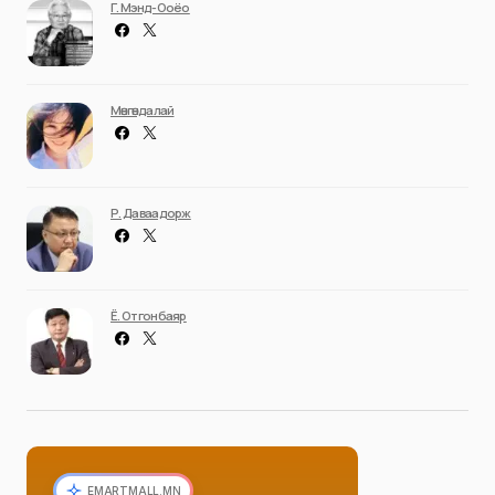
Г. Мэнд-Ооёо
Мөнгөндалай
Р. Даваадорж
Ё. Отгонбаяр
EMARTMALL.MN