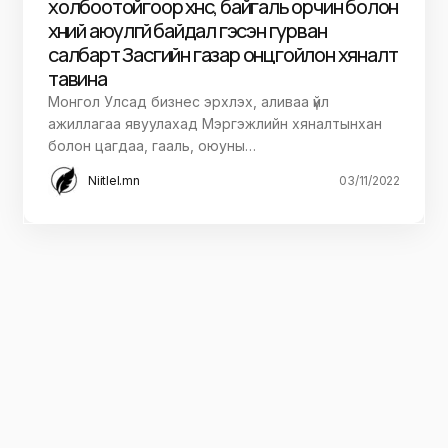
холбоотойгоор хүнс, байгаль орчин болон
хүний аюулгүй байдал гэсэн гурван
салбарт Засгийн газар онцгойлон хяналт
тавина
Монгол Улсад бизнес эрхлэх, аливаа үйл
ажиллагаа явуулахад Мэргэжлийн хяналтынхан
болон цагдаа, гааль, оюуны…
Niitlel.mn
03/11/2022