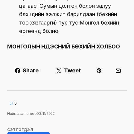
цагаас Сумын цолтон болон залуу
бөхчүүдийн ээлжит барилдаан (бөхийн
тоо хязгааргүй) тус тус Монгол бөхийн
өргөөнд болно.
МОНГОЛЫН ҮНДЭСНИЙ БӨХИЙН ХОЛБОО
Share
Tweet
0
Нийтлэсэн огноо
03/11/2022
СЭТГЭГДЭЛ