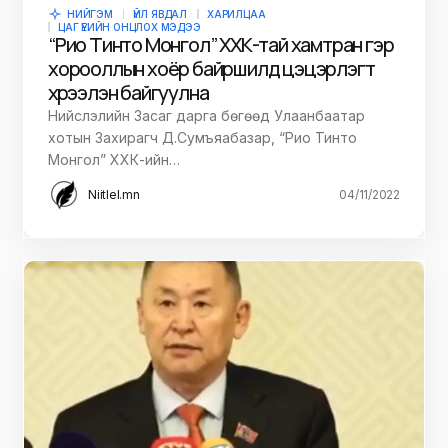
НИЙГЭМ
ҮЙЛ ЯВДАЛ
ХАРИЛЦАА
ЦАГ ҮЕИЙН ОНЦЛОХ МЭДЭЭ
“Рио Тинто Монгол” ХХК-тай хамтран гэр
хорооллын хоёр байршилд цэцэрлэгт
хүрээлэн байгуулна
Нийслэлийн Засаг дарга бөгөөд Улаанбаатар
хотын Захирагч Д.Сумъяабазар, “Рио Тинто
Монгол” ХХК-ийн…
Niitlel.mn
04/11/2022