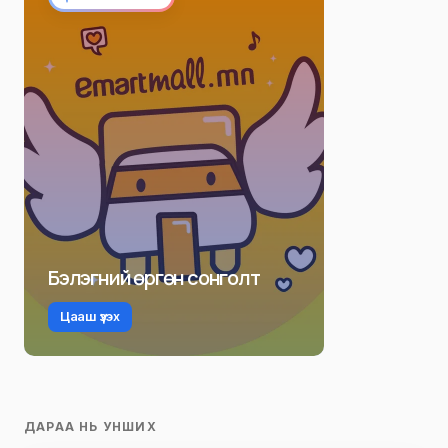
Бэлэгний өргөн сонголт
Цааш үзэх
ДАРАА НЬ УНШИХ