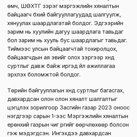
өмч, ШӨХТГ зэрэг мэргэжлийн хяналтын
байцаагч бүхий байгууллагуудад шалгуулж,
хянуулах шаардлагатай болдог. Эдгээрийн
зарим нь хуулийн дагуу шаардлага тавьдаг
бол зарим нь хууль бус шаардлагыг тавьдаг.
Тиймээс улсын байцаагчтай тохиролцох,
байцаагчдын ая эвийг олох зэргээр хүнд
суртлыг давж байж иргэд үйл ажиллагаа
эрхлэх боломжтой болдог.
Төрийн байгууллагын хүнд суртлыг багасгах,
давхардсан олон олон хяналт шалгалтыг
цэгцлэх зорилгоор Засгийн газар 2023 оноос
нэгдүгээр сарын 1-ээс Мэргэжлийн хяналтын
ерөнхий газрын чиг үүргийг өөрчлөхөөр болсон
гэж мэдэгдсэн. Ингэхдээ давхардсан