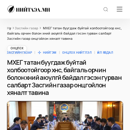
Нүүр
Засгийн газар
МХЕГ татан буугдаж буйтай холбоотойгоор хүнс,
байгаль орчин болон хүний аюулгүй байдал гэсэн гурван салбарт
Засгийн газар онцгойлон хяналт тавина
ОНЦЛОХ
ЗАСГИЙН ГАЗАР
НИЙГЭМ
ОНЦЛОХ НИЙТЛЭЛ
ҮЙЛ ЯВДАЛ
МХЕГ татан буугдаж буйтай
холбоотойгоор хүнс, байгаль орчин
болон хүний аюулгүй байдал гэсэн гурван
салбарт Засгийн газар онцгойлон
хяналт тавина