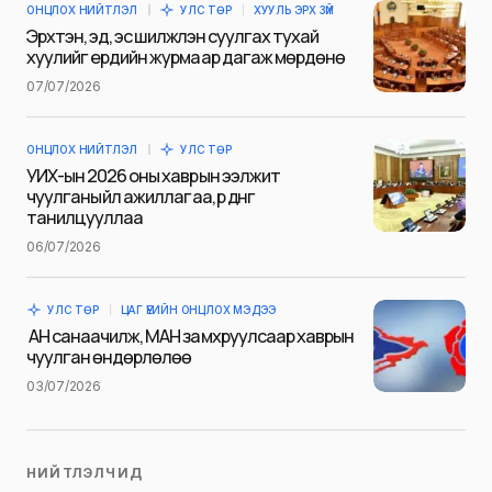
ОНЦЛОХ НИЙТЛЭЛ
УЛС ТӨР
ХУУЛЬ ЭРХ ЗҮЙ
E-mail
*
Эрхтэн, эд, эс шилжүүлэн суулгах тухай
хуулийг ердийн журмаар дагаж мөрдөнө
07/07/2026
Сэтгэгдэл
*
ОНЦЛОХ НИЙТЛЭЛ
УЛС ТӨР
УИХ-ын 2026 оны хаврын ээлжит
чуулганы үйл ажиллагаа, үр дүнг
танилцууллаа
06/07/2026
Save my name and e-mail in this browser for the next
time I comment.
УЛС ТӨР
ЦАГ ҮЕИЙН ОНЦЛОХ МЭДЭЭ
Илгээх
АН санаачилж, МАН замхруулсаар хаврын
чуулган өндөрлөлөө
03/07/2026
НИЙТЛЭЛЧИД