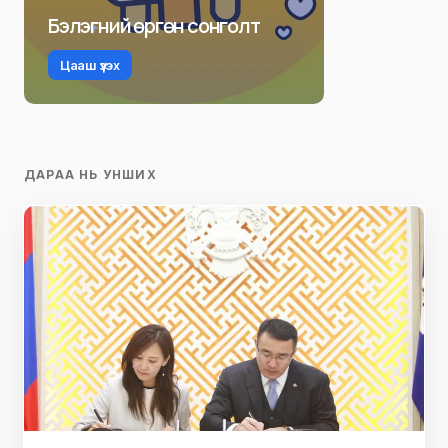
Бэлэгний өргөн сонголт
Цааш үзэх
ДАРАА НЬ УНШИХ