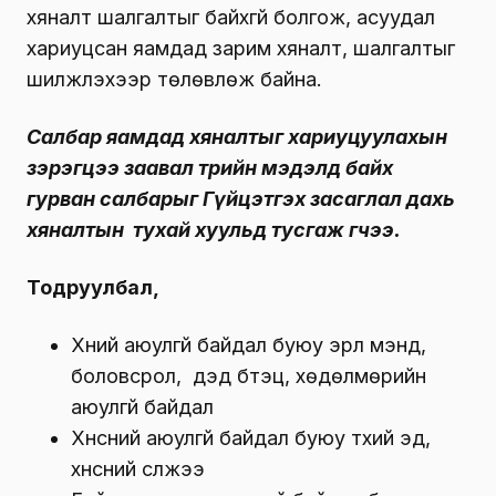
хяналт шалгалтыг байхгүй болгож, асуудал
хариуцсан яамдад зарим хяналт, шалгалтыг
шилжүүлэхээр төлөвлөж байна.
Салбар яамдад хяналтыг хариуцуулахын
зэрэгцээ заавал төрийн мэдэлд байх
гурван салбарыг Гүйцэтгэх засаглал дахь
хяналтын тухай хуульд тусгаж өгчээ.
Тодруулбал,
Хүний аюулгүй байдал буюу эрүүл мэнд,
боловсрол, дэд бүтэц, хөдөлмөрийн
аюулгүй байдал
Хүнсний аюулгүй байдал буюу түүхий эд,
хүнсний сүлжээ