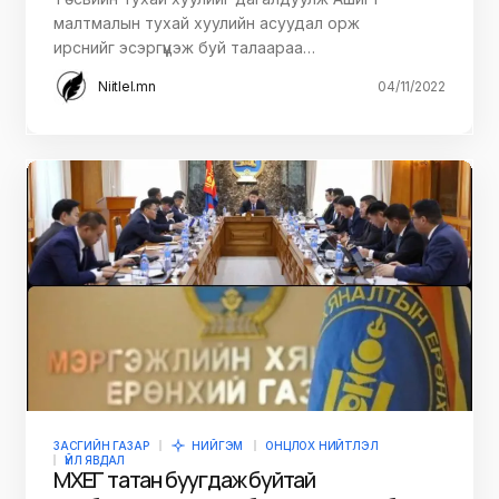
малтмалын тухай хуулийн асуудал орж
ирснийг эсэргүүцэж буй талаараа…
Niitlel.mn
04/11/2022
ЗАСГИЙН ГАЗАР
НИЙГЭМ
ОНЦЛОХ НИЙТЛЭЛ
ҮЙЛ ЯВДАЛ
МХЕГ татан буугдаж буйтай