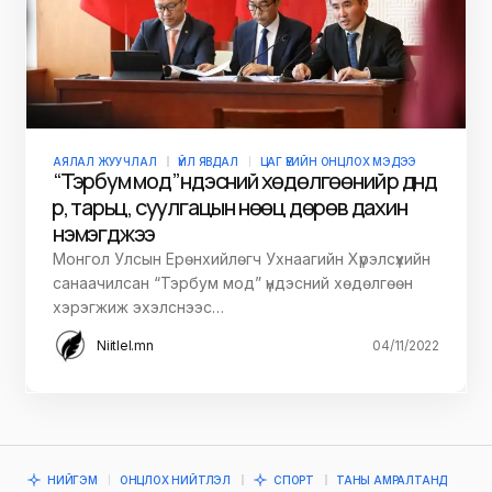
АЯЛАЛ ЖУУЧЛАЛ
ҮЙЛ ЯВДАЛ
ЦАГ ҮЕИЙН ОНЦЛОХ МЭДЭЭ
“Тэрбум мод” үндэсний хөдөлгөөний үр дүнд
үр, тарьц, суулгацын нөөц дөрөв дахин
нэмэгджээ
Монгол Улсын Ерөнхийлөгч Ухнаагийн Хүрэлсүхийн
санаачилсан “Тэрбум мод” үндэсний хөдөлгөөн
хэрэгжиж эхэлснээс…
Niitlel.mn
04/11/2022
НИЙГЭМ
ОНЦЛОХ НИЙТЛЭЛ
СПОРТ
ТАНЫ АМРАЛТАНД