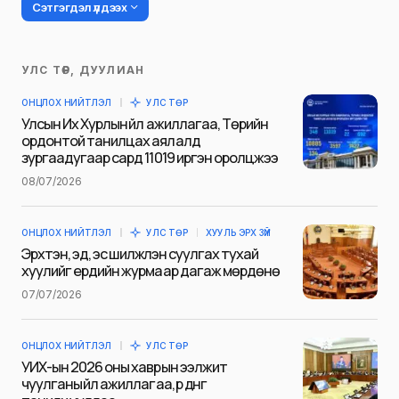
Сэтгэгдэл үлдээх
УЛС ТӨР, ДУУЛИАН
Таны имэйл хаягийг нийтлэхгүй.
ОНЦЛОХ НИЙТЛЭЛ
УЛС ТӨР
Шаардлагатай талбаруудыг
*
гэж
Улсын Их Хурлын үйл ажиллагаа, Төрийн
тэмдэглэсэн
ордонтой танилцах аялалд
зургаадугаар сард 11019 иргэн оролцжээ
Name
*
08/07/2026
ОНЦЛОХ НИЙТЛЭЛ
УЛС ТӨР
ХУУЛЬ ЭРХ ЗҮЙ
E-mail
*
Эрхтэн, эд, эс шилжүүлэн суулгах тухай
хуулийг ердийн журмаар дагаж мөрдөнө
07/07/2026
Сэтгэгдэл
*
ОНЦЛОХ НИЙТЛЭЛ
УЛС ТӨР
УИХ-ын 2026 оны хаврын ээлжит
чуулганы үйл ажиллагаа, үр дүнг