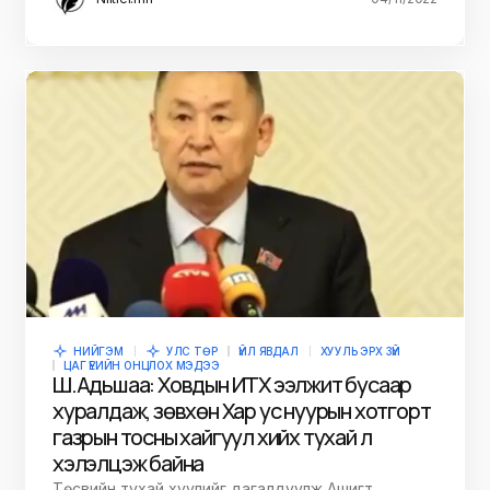
НИЙГЭМ
УЛС ТӨР
ҮЙЛ ЯВДАЛ
ХУУЛЬ ЭРХ ЗҮЙ
ЦАГ ҮЕИЙН ОНЦЛОХ МЭДЭЭ
Ш.Адьшаа: Ховдын ИТХ ээлжит бусаар
хуралдаж, зөвхөн Хар ус нуурын хотгорт
газрын тосны хайгуул хийх тухай л
хэлэлцэж байна
Төсвийн тухай хуулийг дагалдуулж Ашигт