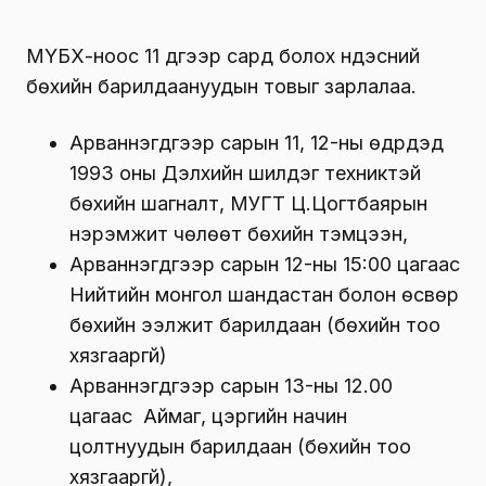
МҮБХ-ноос 11 дүгээр сард болох үндэсний
бөхийн барилдаануудын товыг зарлалаа.
Арваннэгдүгээр сарын 11, 12-ны өдрүүдэд
1993 оны Дэлхийн шилдэг техниктэй
бөхийн шагналт, МУГТ Ц.Цогтбаярын
нэрэмжит чөлөөт бөхийн тэмцээн,
Арваннэгдүгээр сарын 12-ны 15:00 цагаас
Нийтийн монгол шандастан болон өсвөр
бөхийн ээлжит барилдаан (бөхийн тоо
хязгааргүй)
Арваннэгдүгээр сарын 13-ны 12.00
цагаас Аймаг, цэргийн начин
цолтнуудын барилдаан (бөхийн тоо
хязгааргүй),