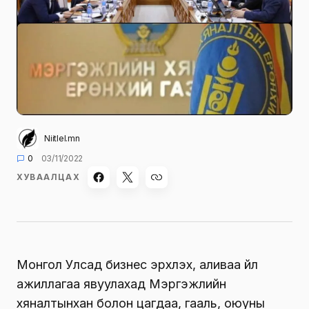
Niitlel.mn
0
03/11/2022
ХУВААЛЦАХ
Монгол Улсад бизнес эрхлэх, аливаа үйл
ажиллагаа явуулахад Мэргэжлийн
хяналтынхан болон цагдаа, гааль, оюуны