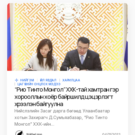
НИЙГЭМ
ҮЙЛ ЯВДАЛ
ХАРИЛЦАА
ЦАГ ҮЕИЙН ОНЦЛОХ МЭДЭЭ
“Рио Тинто Монгол” ХХК-тай хамтран гэр
хорооллын хоёр байршилд цэцэрлэгт
хүрээлэн байгуулна
Нийслэлийн Засаг дарга бөгөөд Улаанбаатар
хотын Захирагч Д.Сумъяабазар, “Рио Тинто
Монгол” ХХК-ийн…
Niitlel.mn
04/11/2022