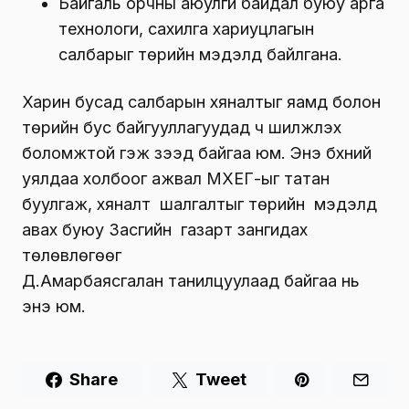
Байгаль орчны аюулгүй байдал буюу арга
технологи, сахилга хариуцлагын
салбарыг төрийн мэдэлд байлгана.
Харин бусад салбарын хяналтыг яамд болон
төрийн бус байгууллагуудад ч шилжүүлэх
боломжтой гэж үзээд байгаа юм. Энэ бүхний
уялдаа холбоог ажвал МХЕГ-ыг татан
буулгаж, хяналт шалгалтыг төрийн мэдэлд
авах буюу Засгийн газарт зангидах
төлөвлөгөөг
Д.Амарбаясгалан танилцуулаад байгаа нь
энэ юм.
Share
Tweet