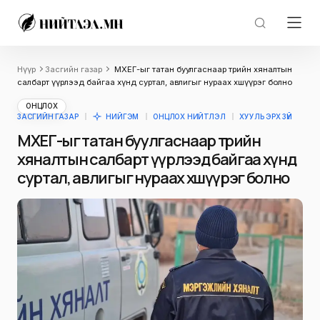
Нүүр
Засгийн газар
МХЕГ-ыг татан буулгаснаар төрийн хяналтын
салбарт үүрлээд байгаа хүнд суртал, авлигыг нураах хөшүүрэг болно
ОНЦЛОХ
ЗАСГИЙН ГАЗАР
НИЙГЭМ
ОНЦЛОХ НИЙТЛЭЛ
ХУУЛЬ ЭРХ ЗҮЙ
МХЕГ-ыг татан буулгаснаар төрийн
хяналтын салбарт үүрлээд байгаа хүнд
суртал, авлигыг нураах хөшүүрэг болно