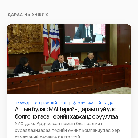
ДАРАА НЬ УНШИХ
НАМУУД
ОНЦЛОХ НИЙТЛЭЛ
УЛС ТӨР
ҮЙЛ ЯВДАЛ
АН-ын бүлэг: МАН өрийн дарамтгүй улс
болгоно гэсэн өрийн хавханд орууллаа
УИХ дахь Ардчилсан намын бүлэг ээлжит
хуралдаанаараа төрийн өмчит компаниудад хэр
хэмжээний хөрөнгө бүртгэлтэй…