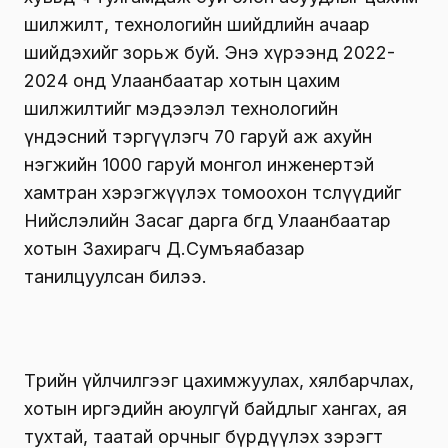
шилжилт, технологийн шийдлийн ачаар
шийдэхийг зорьж буй. Энэ хүрээнд 2022-
2024 онд Улаанбаатар хотын цахим
шилжилтийг мэдээлэл технологийн
үндэсний тэргүүлэгч 70 гаруй аж ахуйн
нэгжийн 1000 гаруй монгол инженертэй
хамтран хэрэгжүүлэх томоохон төслүүдийг
Нийслэлийн Засаг дарга бөгөөд Улаанбаатар
хотын Захирагч Д.Сумъяабазар
танилцуулсан билээ.
Төрийн үйлчилгээг цахимжуулах, хялбарчлах,
хотын иргэдийн аюулгүй байдлыг хангах, ая
тухтай, таатай орчныг бүрдүүлэх зэрэгт