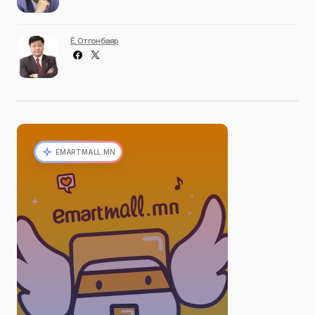
Ё. Отгонбаяр
EMARTMALL.MN