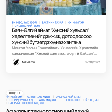
БИЗНЕС, ЗАХ ЗЭЭЛ
ЗАСГИЙН ГАЗАР
НИЙГЭМ
ОНЦЛОХ НИЙТЛЭЛ
Баян-Өлгий аймаг “Хүнсний хувьсал”
хөдөлгөөнийг дэмжиж, дотоодоосоо
хүнсний бүтээгдэхүүнээ хангана
Монгол Улсын Ерөнхийлөгч Ухнаагийн Хүрэлсүхийн
санаачилсан “Хүнсний хангамж, аюулгүй байдал”…
Niitlel.mn
07/11/2022
ОНЦЛОХ
НИЙГЭМ
ОЛОЛТ, АМЖИЛТ
ОНЦЛОХ НИЙТЛЭЛ
СОНИРХУУЛАХАД
ТАНЫ МЭДЛЭГТ
ТЕХНОЛОГИ
ҮЙЛ ЯВДАЛ
ЦАГ ҮЕИЙН ОНЦЛОХ МЭДЭЭ
Асуудлыг технологиор шийдэхүй