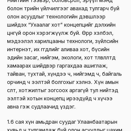
Нийтийн тээвэр, боловсрол, эрүүл мэнд
болон төрийн үйлчилгээг авахад тулгарч буй
олон асуудлыг технологийн дэвшлээр
шийдэх “Ухаалаг хот” концепцийг дэлхийн
цөөнгүй орон хэрэгжүүлж буй. Өөрөөр хэлбэл,
мэдээлэл харилцааны технологи, зүйлсийн
интернэт, их өгөгдлийг аливаа хот, бүсийн
эдийн засаг, нийгэм, экологи, хот төлөвлөлтөд
хамаарах шийдвэр гаргахдаа ашиглаж,
тайван, тухтай, хүндээ ч, нийгэмд ч, байгаль
орчинд ч ээлтэй болгохыг хэлнэ. Хүн амын
өсөлт, хотжилтыг зогсоох аргагүй тул нийтэд
ээлтэй хотын концепц ирээдүйд ч хүчээ
авна гэж судлаачид үздэг.
1.6 сая хүн амьдран суудаг Улаанбаатарын
хувьд ч тулгамдаж буй олон асуудлыг цахим