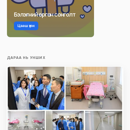
Бэлэгний өргөн сонголт
Цааш үзэх
ДАРАА НЬ УНШИХ