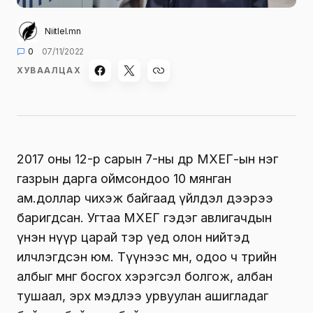
Niitlel.mn
0
07/11/2022
ХУВААЛЦАХ
2017 оны 12-р сарын 7-ны өдөр МХЕГ-ын нэг
газрын дарга оймсондоо 10 мянган
ам.доллар чихэж байгаад үйлдэл дээрээ
баригдсан. Угтаа МХЕГ гэдэг авлигачдын
үнэн нүүр царай тэр үед олон нийтэд
илчлэгдсэн юм. Түүнээс өмнө, одоо ч төрийн
албыг мөнгө босгох хэрэгсэл болгож, албан
тушаал, эрх мэдлээ урвуулан ашигладаг