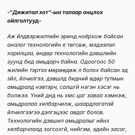
-“Дижитал хот”-ын талаар онцлох
ойлголтууд-
Аж үйлдвэржилтийн эринд ноёрхож байсан
аналог технологийн үе төгсөж, мэдээлэл
харилцаа, өндөр технологийн дэвшлийн
зуунд бид амьдарч байна. Одоогоос 50
жилийн тэртээ мөрөөдөж л болох байсан эд
зүйл, үйлчилгээ, дэвшлүүд бидний өдөр тутмын
амьдралд нэвтэрч, салшгүй нэгэн хэсэг нь
болжээ. Үүний дүнд нь хүмүүс цаг заваа хэмнэж,
амьдралаа хялбарчилж, шаардлагатай
үйлчилгээгээ дэлгэцээс авдаг болов.
Технологийн дэвшил амьдралыг ийнхүү
хялбарчлаад зогсохгүй, нийгэм, эдийн засаг,