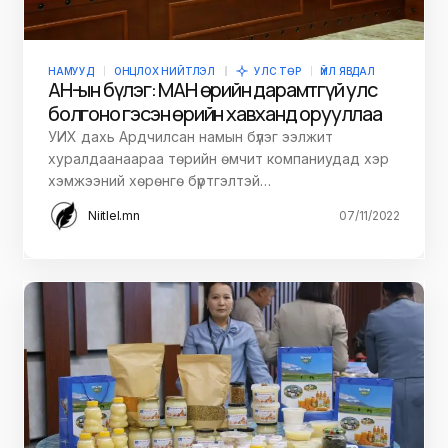
НАМУУД
ОНЦЛОХ НИЙТЛЭЛ
УЛС ТӨР
ҮЙЛ ЯВДАЛ
АН-ын бүлэг: МАН өрийн дарамтгүй улс
болгоно гэсэн өрийн хавханд орууллаа
УИХ дахь Ардчилсан намын бүлэг ээлжит
хуралдаанаараа төрийн өмчит компаниудад хэр
хэмжээний хөрөнгө бүртгэлтэй…
Niitlel.mn
07/11/2022