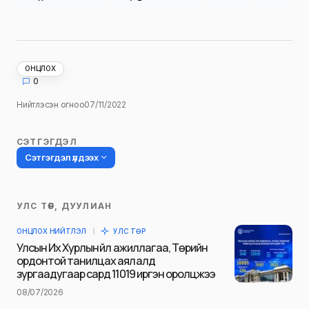
ОНЦЛОХ
0
Нийтлэсэн огноо
07/11/2022
СЭТГЭГДЭЛ
Сэтгэгдэл үлдээх
УЛС ТӨР, ДУУЛИАН
Таны имэйл хаягийг нийтлэхгүй.
ОНЦЛОХ НИЙТЛЭЛ
УЛС ТӨР
Шаардлагатай талбаруудыг
*
гэж
Улсын Их Хурлын үйл ажиллагаа, Төрийн
тэмдэглэсэн
ордонтой танилцах аялалд
зургаадугаар сард 11019 иргэн оролцжээ
Name
*
08/07/2026