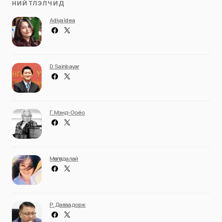
НИЙТЛЭЛЧИД
Adiya Idea
D. Sainbayar
Г. Мэнд-Ооёо
Мөнгөндалай
Р. Даваадорж