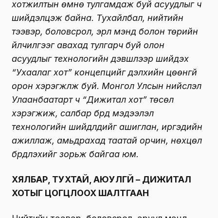
хотжилтын өмнө тулгамдаж буй асуудлыг ч
шийдэлцэж байна. Тухайлбал, нийтийн
тээвэр, боловсрол, эрүүл мэнд болон төрийн
үйлчилгээг авахад тулгарч буй олон
асуудлыг технологийн дэвшлээр шийдэх
“Ухаалаг хот” концепцийг дэлхийн цөөнгүй
орон хэрэгжүүлж буй. Монгол Улсын нийслэл
Улаанбаатарт ч “Дижитал хот” төсөл
хэрэгжиж, салбар бүрд мэдээлэл
технологийн шийдлүүдийг ашиглан, иргэдийн
ажиллаж, амьдрахад таатай орчин, нөхцөл
бүрдүүлэхийг зорьж байгаа юм.
ХЯЛБАР, ТУХТАЙ, АЮУЛГҮЙ – ДИЖИТАЛ
ХОТЫГ ЦОГЦЛООХ ШАЛТГААН