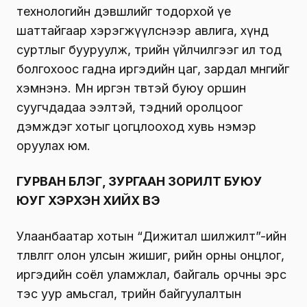
технологийн дэвшлийг тодорхой үе
шаттайгаар хэрэгжүүлснээр авлига, хүнд
суртлыг бууруулж, төрийн үйлчилгээг ил тод
болгохоос гадна иргэдийн цаг, зардал мөнгийг
хэмнэнэ. Мөн иргэн төвтэй буюу оршин
суугчдадаа ээлтэй, тэдний оролцоог
дэмждэг хотыг цогцлооход хувь нэмэр
оруулах юм.
ГУРВАН БҮЛЭГ, ЗУРГААН ЗОРИЛТ БУЮУ
ЮУГ ХЭРХЭН ХИЙХ ВЭ
Улаанбаатар хотын “Дижитал шилжилт”-ийн
төлөвлөгөөг олон улсын жишиг, өөрийн орны онцлог,
иргэдийн соёл уламжлал, байгаль орчны эрс
тэс уур амьсгал, төрийн байгуулалтын