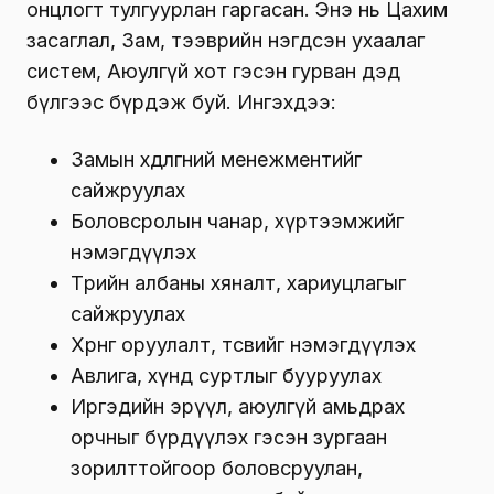
онцлогт тулгуурлан гаргасан. Энэ нь Цахим
засаглал, Зам, тээврийн нэгдсэн ухаалаг
систем, Аюулгүй хот гэсэн гурван дэд
бүлгээс бүрдэж буй. Ингэхдээ:
Замын хөдөлгөөний менежментийг
сайжруулах
Боловсролын чанар, хүртээмжийг
нэмэгдүүлэх
Төрийн албаны хяналт, хариуцлагыг
сайжруулах
Хөрөнгө оруулалт, төсвийг нэмэгдүүлэх
Авлига, хүнд суртлыг бууруулах
Иргэдийн эрүүл, аюулгүй амьдрах
орчныг бүрдүүлэх гэсэн зургаан
зорилттойгоор боловсруулан,