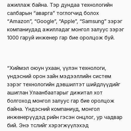
ажиллаж байна. Тэр дундаа технологийн
салбарын “аварга” тоглогчид болох
“Amazon”, “Google”, “Apple”, “Samsung” зэрэг
компаниудад ажилладаг монгол залуус зэрэг
1000 гаруй инженер гар бие оролцож буй.
“Хиймэл оюун ухаан, үүлэн технологи,
үндэсний орон зайн мэдээллийн систем
зэрэг технологийн дэвшилтэт шийдлүүдийг
ашиглан Улаанбаатарыг дижитал хот
болгоход монгол залуус гар бие оролцож
байна. Үндэсний компаниуд, монгол
инженерүүдэд өөрийн гэсэн онцлог, ур чадвар
бий. Энэ төслийг хэрэгжүүлэхэд