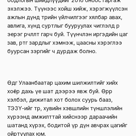
бодлогын шийдлүүдийг 2016 оноос гаргаж
эхэлжээ. Түүнээс хойш хийж, хэрэгжүүлсэн
ажлын дүнд төрийн үйлчилгээг хялбар авах,
авлига, хүнд суртлыг бууруулах чиглэлд өөр
эерэг өөрчлөлт гарч буй. Түүнчлэн иргэдийн цаг
зав, өртөг зардлыг хэмнэж, цаасны хэрэглээ
буурсан зэргийг ч дурдаж болно.
Өдгөө Улаанбаатар цахим шилжилтийг хийх
хоёр дахь үе шат дээрээ явж буй. Өөрөөр
хэлбэл, дижитал хот болох суурь бааз,
ТЭЗҮ-ийг төр, хувийн хэвшлийн түншлэлийн
хүрээнд амжилттай хийснээр дараачийн
шатанд хүрэх, бодитой үр дүн авчрах цагийг
ойртуулах юм.