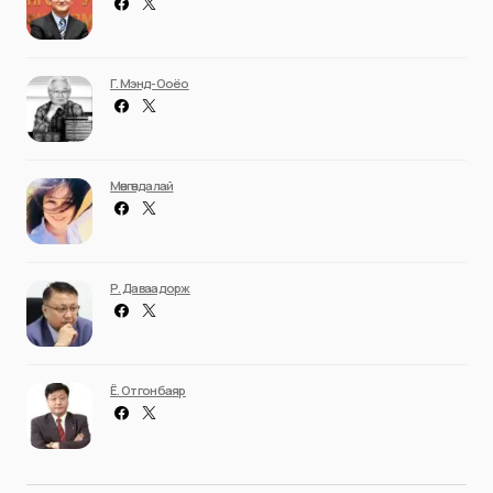
Г. Мэнд-Ооёо
Мөнгөндалай
Р. Даваадорж
Ё. Отгонбаяр