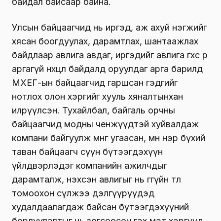
байдал байсаар байна.
Улсын байцаагчид нь иргэд, аж ахуй нэгжийг
хясан боогдуулах, дарамтлах, шантаажлах
байдлаар авлига авдаг, иргэдийг авлига өгөхөөс өөр
аргагүй нөхцөл байдалд оруулдаг арга барилд
МХЕГ-ын байцаагчид гаршсан гэдгийг
нотлох олон хэргийг хууль хяналтынхан
илрүүлсэн. Тухайлбал, байгаль орчны
байцаагчид модны ченжүүдтэй хуйвалдаж
компани байгуулж мөнгө угаасан, мөн нэр бүхий
таван байцаагч сүүн бүтээгдэхүүн
үйлдвэрлэдэг компанийн ажилчдыг
дарамталж, нэхсэн авлигыг нь өгөөгүйн төлөө
томоохон сүлжээ дэлгүүрүүдэд
худалдаалагдаж байсан бүтээгдэхүүний
борлуулалтыг нь зогсоосон гэх мэт хэргүүд