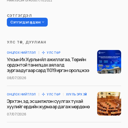
Нийтлэсэн огноо
07/11/2022
СЭТГЭГДЭЛ
Сэтгэгдэл үлдээх
УЛС ТӨР, ДУУЛИАН
Таны имэйл хаягийг нийтлэхгүй.
ОНЦЛОХ НИЙТЛЭЛ
УЛС ТӨР
Шаардлагатай талбаруудыг
*
гэж
Улсын Их Хурлын үйл ажиллагаа, Төрийн
тэмдэглэсэн
ордонтой танилцах аялалд
зургаадугаар сард 11019 иргэн оролцжээ
Name
*
08/07/2026
ОНЦЛОХ НИЙТЛЭЛ
УЛС ТӨР
ХУУЛЬ ЭРХ ЗҮЙ
E-mail
*
Эрхтэн, эд, эс шилжүүлэн суулгах тухай
хуулийг ердийн журмаар дагаж мөрдөнө
07/07/2026
Сэтгэгдэл
*