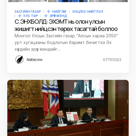
ЗАСГИЙН ГАЗАР
НИЙГЭМ
ОНЦЛОХ НИЙТЛЭЛ
УЛС ТӨР
ЭРҮҮЛ МЭНД
С.ЭНХБОЛД: ЭХЭМҮТ нь олон улсын
жишигт нийцсэн төрөх тасагтай боллоо
Монгол Улсын Засгийн газар “Алсын хараа 2050”
урт хугацааны бодлогын баримт бичигтээ Эх
хүүхдийн эрүүл мэндийг…
Niitlel.mn
07/11/2022