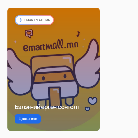
EMARTMALL.MN
Бэлэгний өргөн сонголт
Цааш үзэх