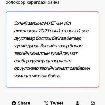
болохоор харагдаж байна.
Эхний ээлжид МХЕГ-ын үйл
ажиллагааг 2023 оны 1-р сарын 1-ээс
дуусгавар болгож байгаа бөгөөд
үүний дараа Засгийн газар болон
төрийн хяналтын тухай гэх мэт
салбар хуулиудад өөрчлөлт
оруулснаар төрийн хяналт салбарын
яамдад очих юм байна.
Share
Tweet