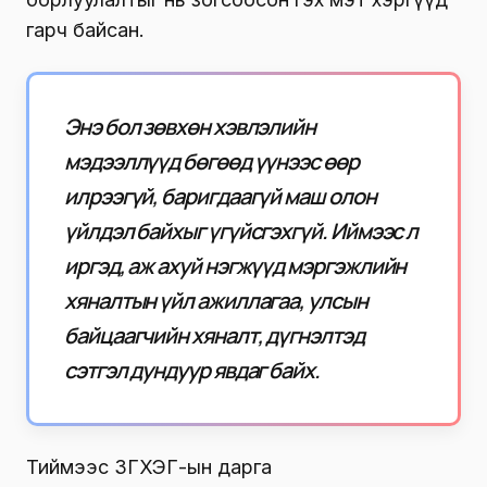
гарч байсан.
Энэ бол зөвхөн хэвлэлийн
мэдээллүүд бөгөөд үүнээс өөр
илрээгүй, баригдаагүй маш олон
үйлдэл байхыг үгүйсгэхгүй. Иймээс л
иргэд, аж ахуй нэгжүүд мэргэжлийн
хяналтын үйл ажиллагаа, улсын
байцаагчийн хяналт, дүгнэлтэд
сэтгэл дундуур явдаг байх.
Тиймээс ЗГХЭГ-ын дарга