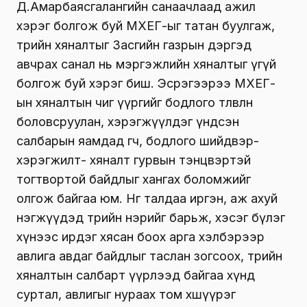
Д.Амарбаясгалангийн санаачлаад ажил
хэрэг болгож буй МХЕГ-ыг татан буулгаж,
төрийн хяналтыг Засгийн газрын дэргэд
авчрах санал нь мэргэжлийн хяналтыг үгүй
болгож буй хэрэг биш. Эсрэгээрээ МХЕГ-
ын хяналтын чиг үүргийг бодлого төлөвлөн
боловсруулан, хэрэгжүүлдэг үндсэн
салбарын яамдад өгч, бодлого шийдвэр-
хэрэгжилт- хяналт гурвын тэнцвэртэй
тогтвортой байдлыг хангах боломжийг
олгож байгаа юм. Нөгөө талдаа иргэн, аж ахуй
нэгжүүдэд төрийн нэрийг барьж, хэсэг бүлэг
хүнээс ирдэг хясан боох арга хэлбэрээр
авлига авдаг байдлыг таслан зогсоох, төрийн
хяналтын салбарт үүрлээд байгаа хүнд
суртал, авлигыг нураах том хөшүүрэг