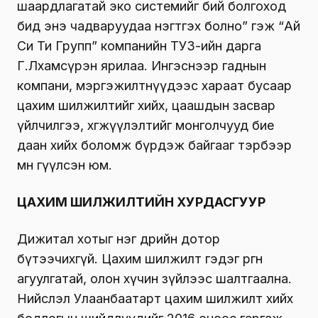
шаардлагатай эко системийг бий болгоход
бид энэ чадваруудаа нэгтгэх болно” гэж “Ай
Си Ти Групп” компанийн ТУЗ-ийн дарга
Г.Лхамсүрэн ярилаа. Ингэснээр гаднын
компани, мэргэжилтнүүдээс хараат бусаар
цахим шилжилтийг хийх, цаашдын засвар
үйлчилгээ, хөгжүүлэлтийг монголчууд бие
даан хийх боломж бүрдэж байгааг тэрбээр
мөн өгүүлсэн юм.
ЦАХИМ ШИЛЖИЛТИЙН ХУРДАСГУУР
Дижитал хотыг нэг өдрийн дотор
бүтээчихгүй. Цахим шилжилт гэдэг өргөн
агуулгатай, олон хүчин зүйлээс шалтгаална.
Нийслэл Улаанбаатарт цахим шилжилт хийх