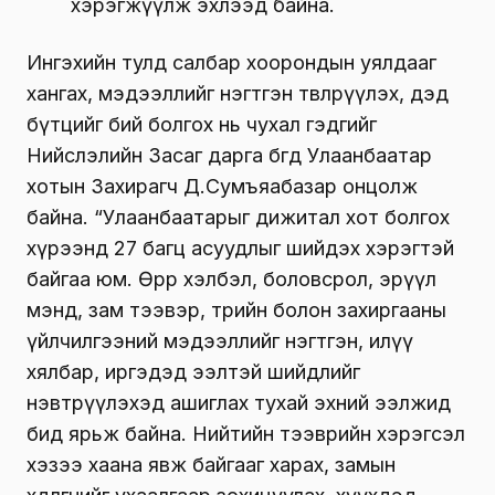
хэрэгжүүлж эхлээд байна.
Ингэхийн тулд салбар хоорондын уялдааг
хангах, мэдээллийг нэгтгэн төвлөрүүлэх, дэд
бүтцийг бий болгох нь чухал гэдгийг
Нийслэлийн Засаг дарга бөгөөд Улаанбаатар
хотын Захирагч Д.Сумъяабазар онцолж
байна. “Улаанбаатарыг дижитал хот болгох
хүрээнд 27 багц асуудлыг шийдэх хэрэгтэй
байгаа юм. Өөрөөр хэлбэл, боловсрол, эрүүл
мэнд, зам тээвэр, төрийн болон захиргааны
үйлчилгээний мэдээллийг нэгтгэн, илүү
хялбар, иргэдэд ээлтэй шийдлийг
нэвтрүүлэхэд ашиглах тухай эхний ээлжид
бид ярьж байна. Нийтийн тээврийн хэрэгсэл
хэзээ хаана явж байгааг харах, замын