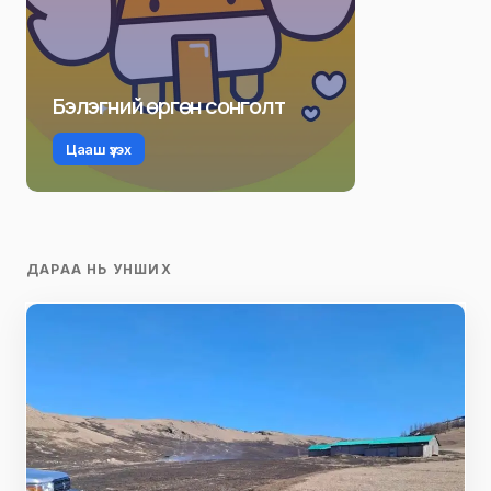
Бэлэгний өргөн сонголт
Цааш үзэх
ДАРАА НЬ УНШИХ