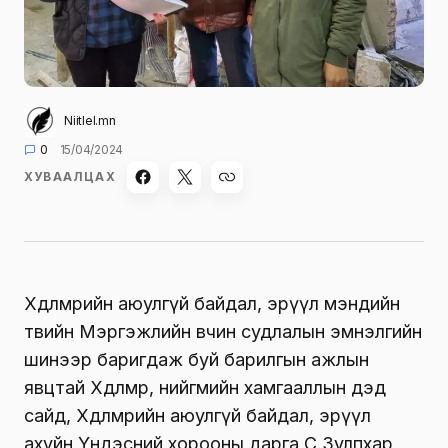
Niitlel.mn
0
15/04/2024
ХУВААЛЦАХ
Хөдөлмөрийн аюулгүй байдал, эрүүл мэндийн
төвийн Мэргэжлийн өвчин судлалын эмнэлгийн
шинээр баригдаж буй барилгын ажлын
явцтай Хөдөлмөр, нийгмийн хамгааллын дэд
сайд, Хөдөлмөрийн аюулгүй байдал, эрүүл
ахуйн Үндэсний хорооны дарга С.Зулпхар