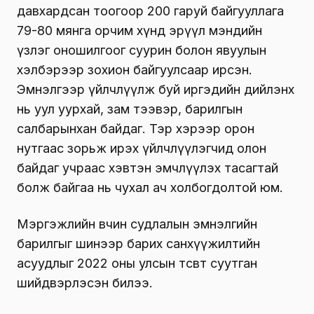
давхардсан тоогоор 200 гаруй байгууллага
79-80 мянга орчим хүнд эрүүл мэндийн
үзлэг оношилгоог суурин болон явуулын
хэлбэрээр зохион байгуулсаар ирсэн.
Эмнэлгээр үйлчлүүлж буй иргэдийн дийлэнх
нь уул уурхай, зам тээвэр, барилгын
салбарынхан байдаг. Тэр хэрээр орон
нутгаас зорьж ирэх үйлчлүүлэгчид олон
байдаг учраас хэвтэн эмчлүүлэх тасагтай
болж байгаа нь чухал ач холбогдолтой юм.
Мэргэжлийн өвчин судлалын эмнэлгийн
барилгыг шинээр барих санхүүжилтийн
асуудлыг 2022 оны улсын төсөвт суутган
шийдвэрлэсэн билээ.