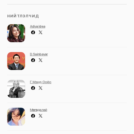
НИЙТЛЭЛЧИД
Adiya Idea
D. Sainbayar
Г. Мэнд-Ооёо
Мөнгөндалай