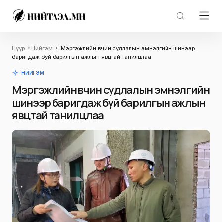
Нүүр
Нийгэм
Мэргэжлийн өвчин судлалын эмнэлгийн шинээр
баригдаж буй барилгын ажлын явцтай танилцлаа
НИЙГЭМ
Мэргэжлийн өвчин судлалын эмнэлгийн
шинээр баригдаж буй барилгын ажлын
явцтай танилцлаа