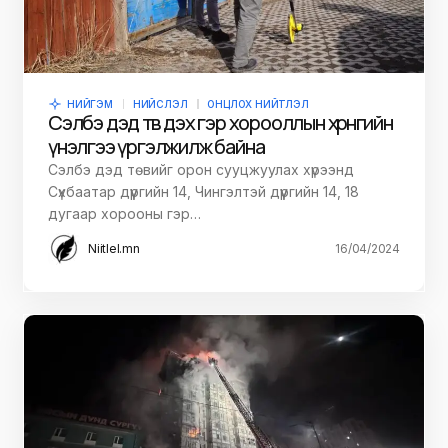
НИЙГЭМ
НИЙСЛЭЛ
ОНЦЛОХ НИЙТЛЭЛ
Сэлбэ дэд төв дэх гэр хорооллын хөрөнгийн
үнэлгээ үргэлжилж байна
Сэлбэ дэд төвийг орон сууцжуулах хүрээнд
Сүхбаатар дүүргийн 14, Чингэлтэй дүүргийн 14, 18
дугаар хорооны гэр…
Niitlel.mn
16/04/2024