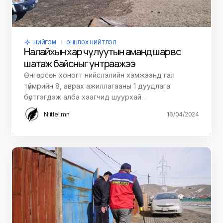
НИЙГЭМ
ОНЦЛОХ НИЙТЛЭЛ
Налайхын хар чулуутын аманд шар өвс
шатаж байсныг унтраажээ
Өнгөрсөн хоногт нийслэлийн хэмжээнд гал
түймрийн 8, аврах ажиллагааны 1 дуудлага
бүртгэгдэж алба хаагчид шуурхай…
Niitlel.mn
16/04/2024