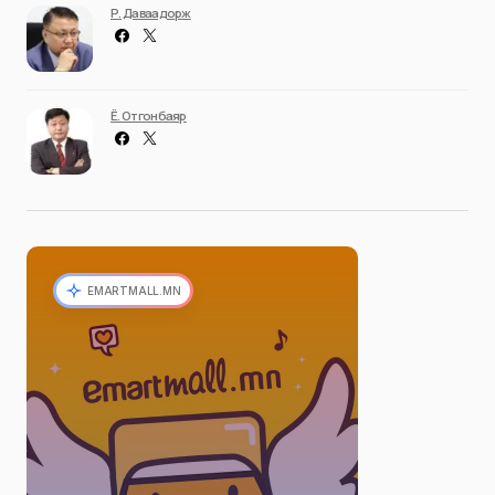
Р. Даваадорж
Ё. Отгонбаяр
EMARTMALL.MN