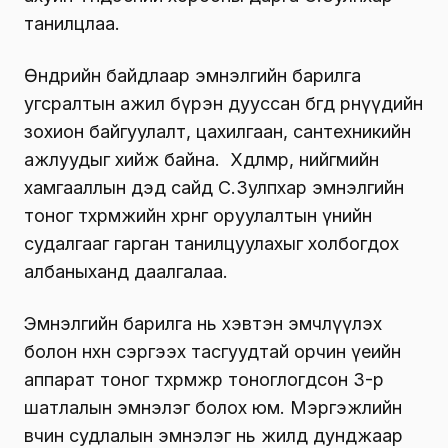
танилцлаа.
Өнөөдрийн байдлаар эмнэлгийн барилга
угсралтын ажил бүрэн дууссан бөгөөд өрөөнүүдийн
зохион байгуулалт, цахилгаан, сантехникийн
ажлуудыг хийж байна. Хөдөлмөр, нийгмийн
хамгааллын дэд сайд С.Зулпхар эмнэлгийн
тоног төхөөрөмжийн хөрөнгө оруулалтын үнийн
судалгааг гарган танилцуулахыг холбогдох
албаныханд даалгалаа.
Эмнэлгийн барилга нь хэвтэн эмчлүүлэх
болон нөхөн сэргээх тасгуудтай орчин үеийн
аппарат тоног төхөөрөмжөөр тоноглогдсон 3-р
шатлалын эмнэлэг болох юм. Мэргэжлийн
өвчин судлалын эмнэлэг нь жилд дунджаар