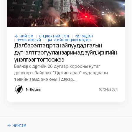
НИЙГЭМ
ОНЦЛОХ НИЙТЛЭЛ
ҮЙЛ ЯВДАЛ
ХУУЛЬ ЭРХ ЗҮЙ
ЦАГ ҮЕИЙН ОНЦЛОХ МЭДЭЭ
Дэлбэрэлтэд өртсөн айлуудад галын
дүгнэлт гаргуулан зарим эд зүйл, хөрөнгийн
үнэлгээг тогтоожээ
Баянзүрх дүүргийн 26 дугаар хорооны нутаг
дэвсгэрт байрлах “Дүнжингарав” худалдааны
төвийн замд энэ оны 1 дүгээр…
Niitlel.mn
16/04/2024
НИЙГЭМ