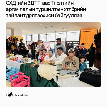
СХД-ийн ЗДТГ-аас Төгсөлтийн
аргачлалын туршилтын хөтөлбөрийн
тайлант өдөрлөг зохион байгууллаа
Niitlel.mn
0
15/04/2024