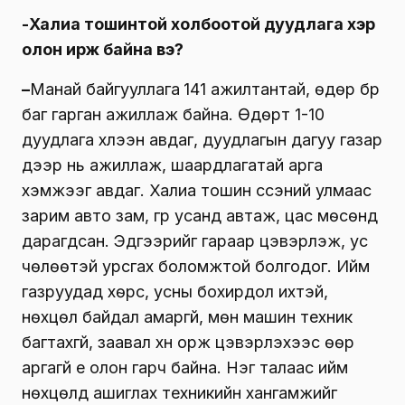
-Халиа тошинтой холбоотой дуудлага хэр
олон ирж байна вэ?
–
Манай байгууллага
141 ажилтантай, өдөр бүр
баг гарган ажиллаж байна. Өдөрт 1-10
дуудлага хүлээн авдаг, дуудлагын дагуу газар
дээр нь ажиллаж, шаардлагатай арга
хэмжээг авдаг. Халиа тошин үүссэний улмаас
зарим авто зам, гүүр усанд автаж, цас мөсөнд
дарагдсан. Эдгээрийг гараар цэвэрлэж, ус
чөлөөтэй урсгах боломжтой болгодог. Ийм
газруудад хөрс, усны бохирдол ихтэй,
нөхцөл байдал амаргүй, мөн машин техник
багтахгүй, заавал хүн орж цэвэрлэхээс өөр
аргагүй үе олон гарч байна. Нэг талаас ийм
нөхцөлд ашиглах техникийн хангамжийг