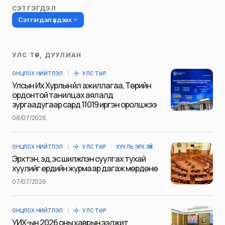
СЭТГЭГДЭЛ
Сэтгэгдэл үлдээх
УЛС ТӨР, ДУУЛИАН
Таны имэйл хаягийг нийтлэхгүй.
ОНЦЛОХ НИЙТЛЭЛ
УЛС ТӨР
Шаардлагатай талбаруудыг
*
гэж
Улсын Их Хурлын үйл ажиллагаа, Төрийн
тэмдэглэсэн
ордонтой танилцах аялалд
зургаадугаар сард 11019 иргэн оролцжээ
Name
*
08/07/2026
ОНЦЛОХ НИЙТЛЭЛ
УЛС ТӨР
ХУУЛЬ ЭРХ ЗҮЙ
E-mail
*
Эрхтэн, эд, эс шилжүүлэн суулгах тухай
хуулийг ердийн журмаар дагаж мөрдөнө
07/07/2026
Сэтгэгдэл
*
ОНЦЛОХ НИЙТЛЭЛ
УЛС ТӨР
УИХ-ын 2026 оны хаврын ээлжит