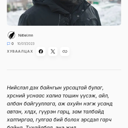
Niitlel.mn
0
10/01/2023
ХУВААЛЦАХ
Нийслэл дэх байнгын урсацтай булаг,
хөрсний уснаас халиа тошин үүсэж, айл,
албан байгууллага, аж ахуйн нэгж усанд
автан, хөлдөх, гүүрэн гарц, зам талбайд
халтиргаа, гулгаа бий болох эрсдэл гарч
байна. Тухайлбал, энэ жил