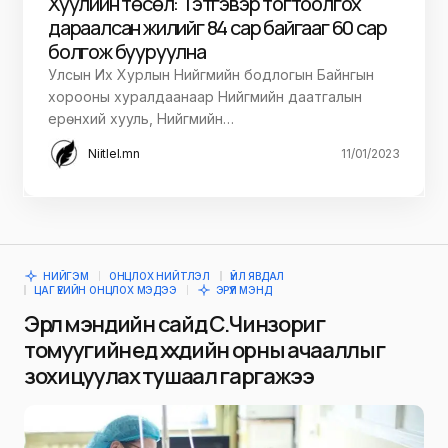
Хуулийн төсөл: Тэтгэвэр тогтоолгох
дараалсан жилийг 84 сар байгааг 60 сар
болгож бууруулна
Улсын Их Хурлын Нийгмийн бодлогын Байнгын
хорооны хуралдаанаар Нийгмийн даатгалын
ерөнхий хууль, Нийгмийн…
Niitlel.mn
11/01/2023
НИЙГЭМ
ОНЦЛОХ НИЙТЛЭЛ
ҮЙЛ ЯВДАЛ
ЦАГ ҮЕИЙН ОНЦЛОХ МЭДЭЭ
ЭРҮҮЛ МЭНД
Эрүүл мэндийн сайд С.Чинзориг
томуугийн үед хүүхдийн орны ачааллыг
зохицуулах тушаал гаргажээ