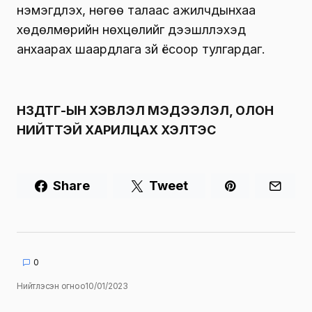
нэмэгдүүлэх, нөгөө талаас ажилчдынхаа
хөдөлмөрийн нөхцөлийг дээшлүүлэхэд
анхаарах шаардлага зүй ёсоор тулгардаг.
НЗДТГ-ЫН ХЭВЛЭЛ МЭДЭЭЛЭЛ, ОЛОН
НИЙТТЭЙ ХАРИЛЦАХ ХЭЛТЭС
Share
Tweet
0
Нийтлэсэн огноо
10/01/2023