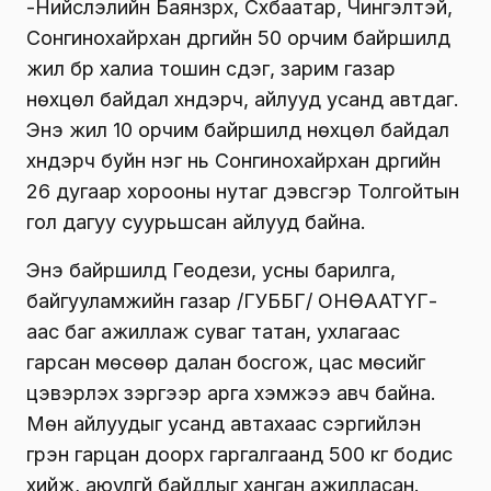
-Нийслэлийн Баянзүрх, Сүхбаатар, Чингэлтэй,
Сонгинохайрхан дүүргийн 50 орчим байршилд
жил бүр халиа тошин үүсдэг, зарим газар
нөхцөл байдал хүндэрч, айлууд усанд автдаг.
Энэ жил 10 орчим байршилд нөхцөл байдал
хүндэрч буйн нэг нь Сонгинохайрхан дүүргийн
26 дугаар хорооны нутаг дэвсгэр Толгойтын
гол дагуу суурьшсан айлууд байна.
Энэ байршилд Геодези, усны барилга,
байгууламжийн газар /ГУББГ/ ОНӨААТҮГ-
аас баг ажиллаж суваг татан, ухлагаас
гарсан мөсөөр далан босгож, цас мөсийг
цэвэрлэх зэргээр арга хэмжээ авч байна.
Мөн айлуудыг усанд автахаас сэргийлэн
гүүрэн гарцан доорх гаргалгаанд 500 кг бодис
хийж, аюулгүй байдлыг ханган ажилласан.