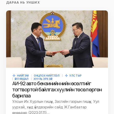
ДАРАА НЬ УНШИХ
НИЙГЭМ
ОНЦЛОХ НИЙТЛЭЛ
УЛС ТӨР
ҮЙЛ ЯВДАЛ
ХУУЛЬ ЭРХ ЗҮЙ
АИ-92 авто бензинийн үнийн өсөлтийг
тогтвортой байлгах хуулийн төсөл өргөн
барилаа
Улсын Их Хурлын гишүүн, Засгийн газрын гишүүн, Уул
уурхай, хүнд үйлдвэрийн сайд Ж.Ганбаатар
өнөөдөр (2023.01.11)…