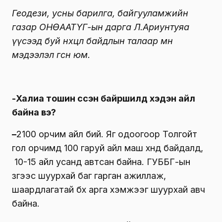
Геодези, усны барилга, байгууламжийн
газар ОНӨААТҮГ-ын дарга Л.Ариунтуяа
үүсээд буй нөхцөл байдлын талаар мөн
мэдээлэл өгсөн юм.
-Халиа тошин үүссэн байршилд хэдэн айл
байна вэ?
–
2100 орчим айл бий. Яг одоогоор Толгойт
гол орчимд 100 гаруй айл маш хүнд байдалд,
10-15 айл усанд автсан байна. ГУББГ-ын
зүгээс шуурхай баг гарган ажиллаж,
шаардлагатай бүх арга хэмжээг шуурхай авч
байна.