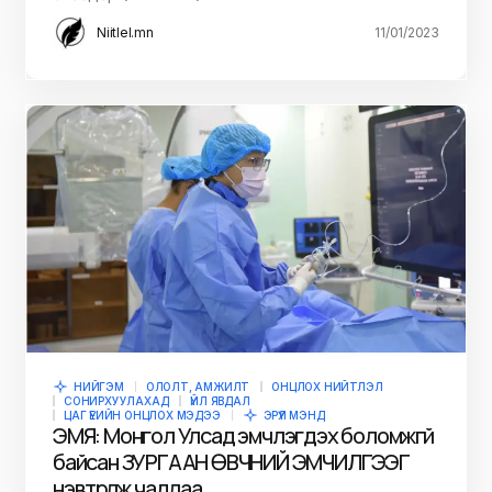
Niitlel.mn
11/01/2023
НИЙГЭМ
ОЛОЛТ, АМЖИЛТ
ОНЦЛОХ НИЙТЛЭЛ
СОНИРХУУЛАХАД
ҮЙЛ ЯВДАЛ
ЦАГ ҮЕИЙН ОНЦЛОХ МЭДЭЭ
ЭРҮҮЛ МЭНД
ЭМЯ: Монгол Улсад эмчлэгдэх боломжгүй
байсан ЗУРГААН ӨВЧНИЙ ЭМЧИЛГЭЭГ
нэвтрүүлж чадлаа