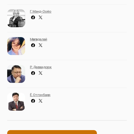
Г. Мэнд-Ооёо
Мөнгөндалай
Р. Даваадорж
Ё. Отгонбаяр