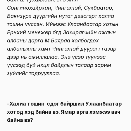
Сонгинохайрхан, Чингэлтэй, Сүхбаатар,
Баянзүрх дүүргийн нутаг дэвсгэрт халиа
тошин үүссэн. Иймээс Улаанбаатар хотын
Ерөнхий менежер бөгөөд Захирагчийн ажлын
албаны дарга М.Баяраа холбогдох
албаныхны хамт Чингэлтэй дүүрэгт газар
дээр нь ажиллалаа. Энэ үеэр түүнээс
үүсээд буй нөхцөл байдлын талаар зарим
зүйлийг тодрууллаа.
-Халиа тошин үүсдэг байршил Улаанбаатар
хотод хэд байна вэ. Ямар арга хэмжээ авч
байна вэ?