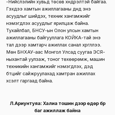
-Нийслэлийн хувьд төсөв хүндрэлтэй байгаа.
Гэхдээ хамтын ажиллагааны дүнд энэ
асуудлыг шийдэх, техник хангамжийг
нэмэгдүүлэх асуудлыг ярилцаж байна.
Тухайлбал, БНСУ-ын Олон улсын хамтын
ажиллагааны байгууллага КОЙКА-тай энэ
тал дээр хамтарч ажиллах санал хүргүүллээ.
Мөн БНХАУ-аас Монгол Улсад суугаа ЭСЯ-
ныхантай уулзаж, тоног төхөөрөмж, машин
техникийн хангамжийг нэмэгдүүлэх, дэд
бүтцийг сайжруулахад хамтран ажиллах
хүсэлт гаргаад байна.
Л.Ариунтуяа: Халиа тошин дээр өдөр бүр
баг ажиллаж байна