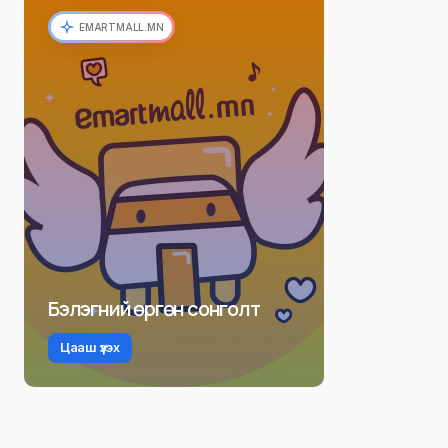
EMARTMALL.MN
Бэлэгний өргөн сонголт
Цааш үзэх