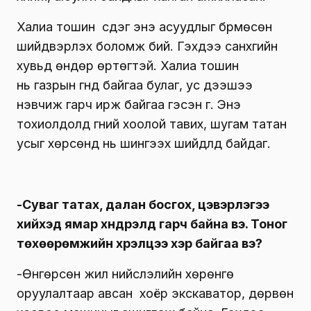
Халиа тошин үүсдэг энэ асуудлыг бүрмөсөн
шийдвэрлэх боломж бий. Гэхдээ санхүүгийн
хувьд өндөр өртөгтэй. Халиа тошин
нь газрын гүнд байгаа булаг, ус дээшээ
нэвчиж гарч ирж байгаа гэсэн үг. Энэ
тохиолдолд гүний хоолой тавих, шугам татан
усыг хөрсөнд нь шингээх шийдлүүд байдаг.
-Суваг татах, далан босгох, цэвэрлэгээ
хийхэд ямар хүндрэлүүд гарч байна вэ. Тоног
төхөөрөмжийн хүрэлцээ хэр байгаа вэ?
-Өнгөрсөн жил нийслэлийн хөрөнгө
оруулалтаар авсан хоёр экскаватор, дөрвөн