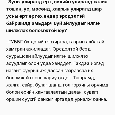
-Зуны улиралд үерт, өвлийн улиралд халиа
тошин, ус, мөсөнд, хаврын улиралд шар
усны үерт өртөх өндөр эрсдэлтэй
байршилд амьдарч буй айлуудыг нүүлгэн
шилжүүлэх боломжтой юу?
-ГУББГ бүх дүүргийн захиргаа, газрын албатай
хамтран ажилладаг. Эрсдэлтэй бүсэд
суурьшсан айлуудыг нүүлгэн шилжүүлэх
асуудлыг олон удаа хөнддөг. Гэхдээ иргэд
нэгэнт суурьшиж дассан газраасаа нүүх
боломжгүй гэсэн хариу өгдөг. Ташрамд,
жалга, сайр, булаг шанд, гол горхины орчимд
болон үерийн хамгаалалтын далан, сувагт
оршин суухгүй байхыг иргэдэд уриалж байна.