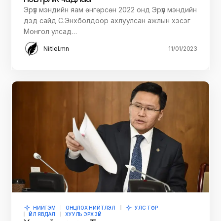
Эрүүл мэндийн яам өнгөрсөн 2022 онд Эрүүл мэндийн
дэд сайд С.Энхболдоор ахлуулсан ажлын хэсэг
Монгол улсад…
Niitlel.mn
11/01/2023
НИЙГЭМ
ОНЦЛОХ НИЙТЛЭЛ
УЛС ТӨР
ҮЙЛ ЯВДАЛ
ХУУЛЬ ЭРХ ЗҮЙ