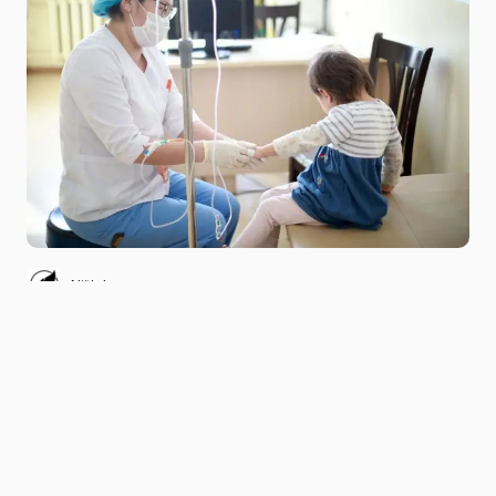
Niitlel.mn
0
10/01/2023
ХУВААЛЦАХ
Нийслэлийн хэмжээнд томуу, томуу төст