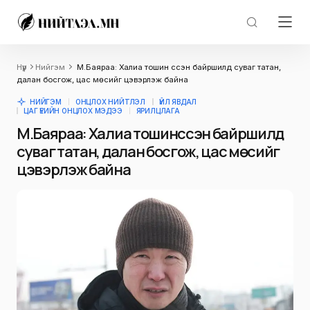
Нүүр
Нийгэм
М.Баяраа: Халиа тошин үүссэн байршилд суваг татан,
далан босгож, цас мөсийг цэвэрлэж байна
НИЙГЭМ
ОНЦЛОХ НИЙТЛЭЛ
ҮЙЛ ЯВДАЛ
ЦАГ ҮЕИЙН ОНЦЛОХ МЭДЭЭ
ЯРИЛЦЛАГА
М.Баяраа: Халиа тошин үүссэн байршилд
суваг татан, далан босгож, цас мөсийг
цэвэрлэж байна