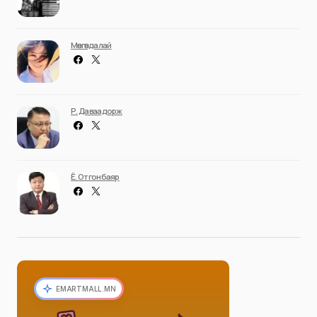
Мөнгөндалай
Р. Даваадорж
Ё. Отгонбаяр
EMARTMALL.MN