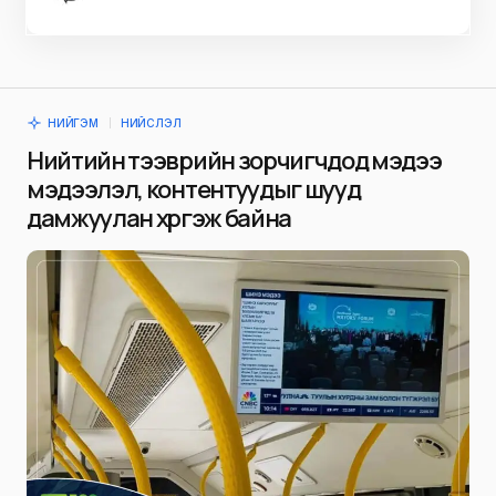
НИЙГЭМ
НИЙСЛЭЛ
Нийтийн тээврийн зорчигчдод мэдээ
мэдээлэл, контентуудыг шууд
дамжуулан хүргэж байна