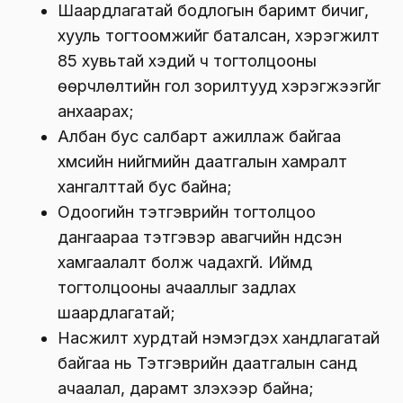
Шаардлагатай бодлогын баримт бичиг,
хууль тогтоомжийг баталсан, хэрэгжилт
85 хувьтай хэдий ч тогтолцооны
өөрчлөлтийн гол зорилтууд хэрэгжээгүйг
анхаарах;
Албан бус салбарт ажиллаж байгаа
хүмүүсийн нийгмийн даатгалын хамралт
хангалттай бус байна;
Одоогийн тэтгэврийн тогтолцоо
дангаараа тэтгэвэр авагчийн үндсэн
хамгаалалт болж чадахгүй. Иймд
тогтолцооны ачааллыг задлах
шаардлагатай;
Насжилт хурдтай нэмэгдэх хандлагатай
байгаа нь Тэтгэврийн даатгалын санд
ачаалал, дарамт үзүүлэхээр байна;