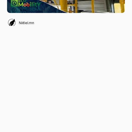
Niitlel.mn
0
05/09/2024
ХУВААЛЦАХ
Нийслэлийн Засаг даргын Тамгын газар,
“Улаанбаатар хотын хөгжлийн корпораци”
ХК болон “Лариско медиа групп” ХХК-ийн
хамтын ажиллагааны хүрээнд Улаанбаатар
хотын нийтийн тээврийн үйлчилгээнд явж буй
“Юүтонг” үйлдвэрийн 600 автобусанд шууд
горимын дижитал дэлгэцийн тоног