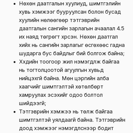
Нөхөн даатгалын хуулиуд, шимтгэлийн
хувь хэмжээг бууруулсан болон бусад
хуулийн нөлөөгөөр тэтгэврийн
даатгалын сангийн зарлагын ачаалал 4.5
их наяд төгрөгт хүрсэн. Нөхөн даатгал
хийх нь сангийн зарлагыг өсгөхөөс гадна
шударга бус байдлыг бий болгож байна;
Хүүхдийн тоогоор жил нэмэгдүүлж байгаа
нь тогтолцоотой агуулгын хувьд
нийцэхгүй байна. Мөн цэргийн алба
хаагчийг шимтгэлтэй хөтөлбөрт
хамруулах эсэхийг одоо болтол
шийдээгүй;
Тэтгэврийн хэмжээ нь төлж байгаа
шимтгэлтэй уялдаагүй байна. Тэтгэврийн
доод хэмжээг нэмэгдүүлснээр бодит