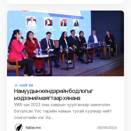
НИЙГЭМ
Намуудын жендэрийн бодлогыг
мэдээний маягтаар хянана
УИХ-ын 2023 оны хаврын чуулганаар шинэчлэн
баталсан Улс төрийн намын тухай хуулиар нийт
сонгогчийн нэг ба…
Niitlel.mn
06/09/2024