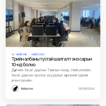
НИЙГЭМ
НИЙСЛЭЛ
Төрийн албаны тусгай шалгалт энэ сарын
10-нд болно
Дүүргийн Засаг даргын Тамгын газар, Нийслэлийн
Засаг даргын эрхлэх асуудлын хүрээний зарим
агентлагийн…
Niitlel.mn
06/09/2024