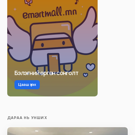
Бэлэгний өргөн сонголт
Цааш үзэх
ДАРАА НЬ УНШИХ