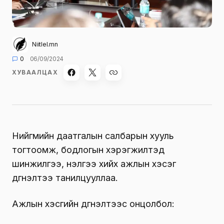
Niitlel.mn
0
06/09/2024
ХУВААЛЦАХ
Нийгмийн даатгалын салбарын хууль
тогтоомж, бодлогын хэрэгжилтэд
шинжилгээ, үнэлгээ хийх ажлын хэсэг
дүгнэлтээ танилцууллаа.
Ажлын хэсгийн дүгнэлтээс онцолбол: