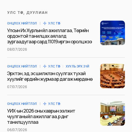
УЛС ТӨР, ДУУЛИАН
Таны имэйл хаягийг нийтлэхгүй.
ОНЦЛОХ НИЙТЛЭЛ
УЛС ТӨР
Шаардлагатай талбаруудыг
*
гэж
Улсын Их Хурлын үйл ажиллагаа, Төрийн
тэмдэглэсэн
ордонтой танилцах аялалд
зургаадугаар сард 11019 иргэн оролцжээ
Name
*
08/07/2026
ОНЦЛОХ НИЙТЛЭЛ
УЛС ТӨР
ХУУЛЬ ЭРХ ЗҮЙ
E-mail
*
Эрхтэн, эд, эс шилжүүлэн суулгах тухай
хуулийг ердийн журмаар дагаж мөрдөнө
07/07/2026
Сэтгэгдэл
*
ОНЦЛОХ НИЙТЛЭЛ
УЛС ТӨР
УИХ-ын 2026 оны хаврын ээлжит
чуулганы үйл ажиллагаа, үр дүнг
танилцууллаа
06/07/2026