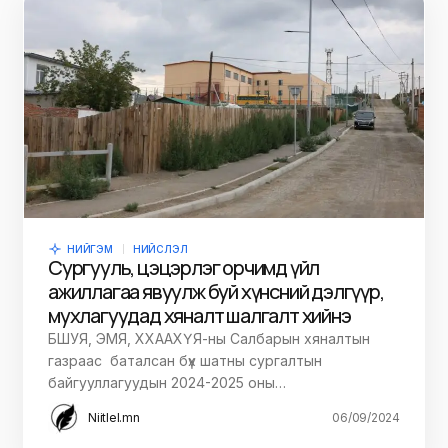
НИЙГЭМ
НИЙСЛЭЛ
Сургууль, цэцэрлэг орчимд үйл
ажиллагаа явуулж буй хүнсний дэлгүүр,
мухлагуудад хяналт шалгалт хийнэ
БШУЯ, ЭМЯ, ХХААХҮЯ-ны Салбарын хяналтын
газраас баталсан бүх шатны сургалтын
байгууллагуудын 2024-2025 оны…
Niitlel.mn
06/09/2024