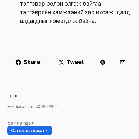
тэтгэвэр болон олгож байгаа
тэтгэврийн хэмжээний зөрүү ихсэж, далд
алдагдлыг нэмэгдүүлж байна.
Share
Tweet
0
Нийтлэсэн огноо
06/09/2024
СЭТГЭГДЭЛ
Сэтгэгдэл үлдээх