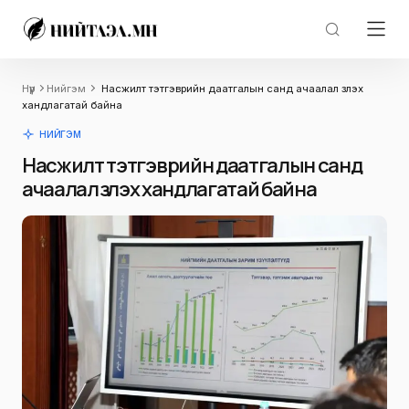
Нүүр
Нийгэм
Насжилт тэтгэврийн даатгалын санд ачаалал үзүүлэх
хандлагатай байна
НИЙГЭМ
Насжилт тэтгэврийн даатгалын санд
ачаалал үзүүлэх хандлагатай байна