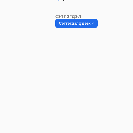
СЭТГЭГДЭЛ
Сэтгэгдэл үлдээх
Таны имэйл хаягийг нийтлэхгүй.
Шаардлагатай талбаруудыг
*
гэ
тэмдэглэсэн
Name
*
Сэтгэгдэл
*