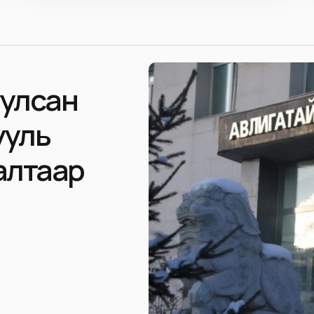
уулсан
ууль
алтаар