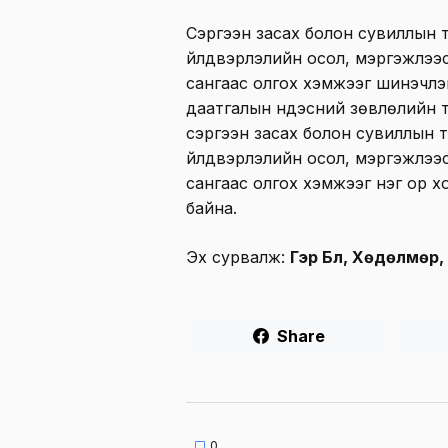
Сэргээн засах болон сувиллын 
үйлдвэрлэлийн осол, мэргэжлээ
сангаас олгох хэмжээг шинэчлэ
даатгалын үндэсний зөвлөлийн 
сэргээн засах болон сувиллын 
үйлдвэрлэлийн осол, мэргэжлээ
сангаас олгох хэмжээг нэг ор х
байна.
Эх сурвалж:
Гэр Бүл, Хөдөлмөр
Share
0