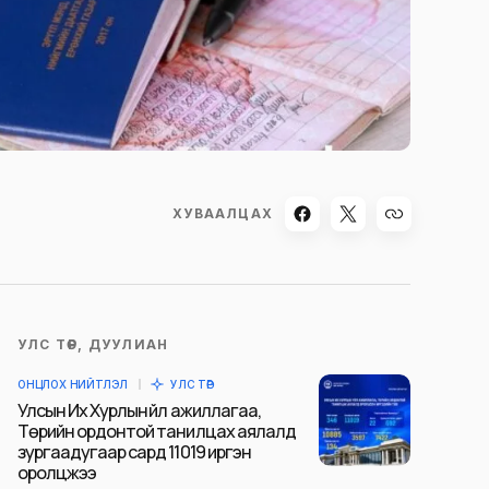
ХУВААЛЦАХ
УЛС ТӨР, ДУУЛИАН
ОНЦЛОХ НИЙТЛЭЛ
УЛС ТӨР
Улсын Их Хурлын үйл ажиллагаа,
Төрийн ордонтой танилцах аялалд
зургаадугаар сард 11019 иргэн
оролцжээ