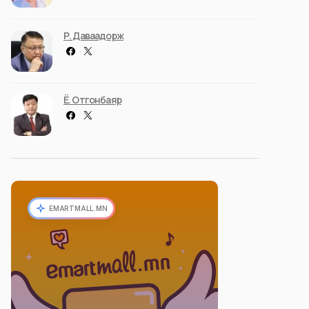
Р. Даваадорж
Ё. Отгонбаяр
EMARTMALL.MN