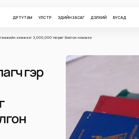
ӨДӨР ТУТАМ
УЛС ТӨР
ЭДИЙН ЗАСАГ
ДЭЛХИЙ
БУСАД
 тэтгэмжийн хэмжээг 3,000,000 төгрөг болгон нэмжээ
лагч гэр
г
олгон