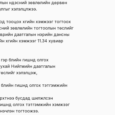
лын үндэсний зөвлөлийн дөрвөн
лгыг хэлэлцүүлжээ.
д тооцох хүүгийн хэмжээг тогтоох
сний зөвлөлийн тогтоолын төслийг
эврийн даатгалын нэрийн дансны
 хүүгийн хэмжээг 11.34 хувиар
эр бүлийн гишүүнд олгох
тухай Нийгмийн даатгалын
төслийг хэлэлцэж,
 бүлийн гишүүнд олгох тэтгэмжийн
эрхтнээ бусдад шилжүүлсэн
гишүүнд олгох тэтгэмжийн хэмжээг
инэчлэн тогтоожээ.