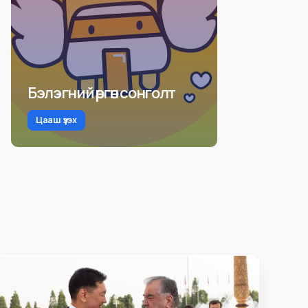
Бэлэгний өргөн сонголт
Цааш үзэх