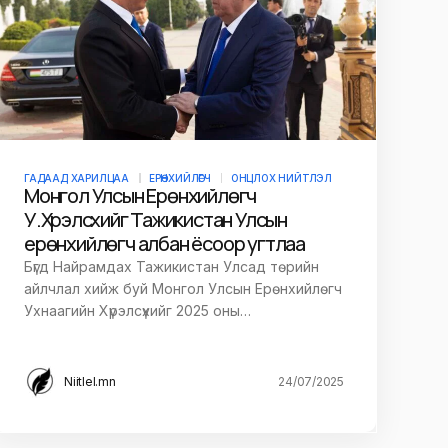
ГАДААД ХАРИЛЦАА
ЕРӨНХИЙЛӨГЧ
ОНЦЛОХ НИЙТЛЭЛ
Монгол Улсын Ерөнхийлөгч
У.Хүрэлсүхийг Тажикистан Улсын
ерөнхийлөгч албан ёсоор угтлаа
Бүгд Найрамдах Тажикистан Улсад төрийн
айлчлал хийж буй Монгол Улсын Ерөнхийлөгч
Ухнаагийн Хүрэлсүхийг 2025 оны…
Niitlel.mn
24/07/2025