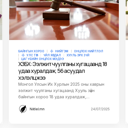
БАЙНГЫН ХОРОО
НИЙГЭМ
ОНЦЛОХ НИЙТЛЭЛ
УЛС ТӨР
ҮЙЛ ЯВДАЛ
ХУУЛЬ ЭРХ ЗҮЙ
ЦАГ ҮЕИЙН ОНЦЛОХ МЭДЭЭ
ХЗБХ: Ээлжит чуулганы хугацаанд 18
удаа хуралдаж, 56 асуудал
хэлэлцжээ
Монгол Улсын Их Хурлын 2025 оны хаврын
ээлжит чуулганы хугацаанд Хууль зүйн
байнгын хороо 18 удаа хуралдаж,…
Niitlel.mn
24/07/2025