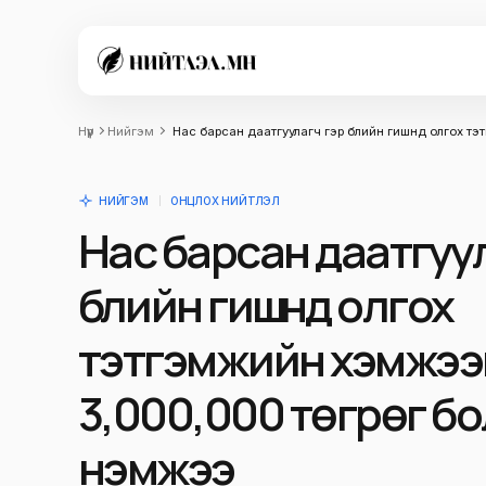
Нүүр
Нийгэм
Нас барсан даатгуулагч гэр бүлийн гишүүнд олгох
НИЙГЭМ
ОНЦЛОХ НИЙТЛЭЛ
Нас барсан даатгуу
бүлийн гишүүнд олгох
тэтгэмжийн хэмжээ
3,000,000 төгрөг б
нэмжээ