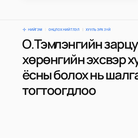
НИЙГЭМ
ОНЦЛОХ НИЙТЛЭЛ
ХУУЛЬ ЭРХ ЗҮЙ
О.Тэмүүлэнгийн зарц
хөрөнгийн эх үүсвэр х
ёсны болох нь шалг
тогтоогдлоо