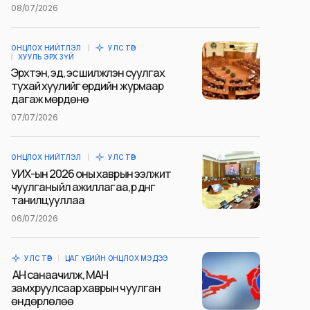
08/07/2026
ОНЦЛОХ НИЙТЛЭЛ
УЛС ТӨР
ХУУЛЬ ЭРХ ЗҮЙ
Эрхтэн, эд, эс шилжүүлэн суулгах
тухай хуулийг ердийн журмаар
дагаж мөрдөнө
07/07/2026
ОНЦЛОХ НИЙТЛЭЛ
УЛС ТӨР
УИХ-ын 2026 оны хаврын ээлжит
чуулганы үйл ажиллагаа, үр дүнг
танилцууллаа
06/07/2026
УЛС ТӨР
ЦАГ ҮЕИЙН ОНЦЛОХ МЭДЭЭ
АН санаачилж, МАН
замхруулсаар хаврын чуулган
өндөрлөлөө