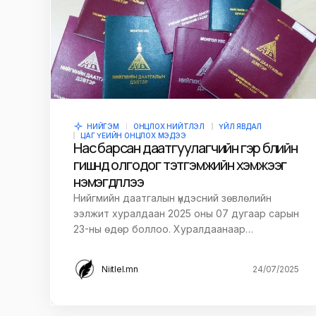
НИЙГЭМ
ОНЦЛОХ НИЙТЛЭЛ
ҮЙЛ ЯВДАЛ
ЦАГ ҮЕИЙН ОНЦЛОХ МЭДЭЭ
Нас барсан даатгуулагчийн гэр бүлийн
гишүүнд олгодог тэтгэмжийн хэмжээг
нэмэгдүүллээ
Нийгмийн даатгалын үндэсний зөвлөлийн
ээлжит хуралдаан 2025 оны 07 дугаар сарын
23-ны өдөр боллоо. Хуралдаанаар…
Niitlel.mn
24/07/2025