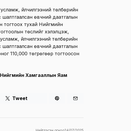
тусламж, үйлчилгээний төлбөрийн
с шалтгаалсан өвчний даатгалын
н тогтоох тухай Нийгмийн
тогтоолын төслийг хэлэлцэж,
тусламж, үйлчилгээний төлбөрийн
с шалтгаалсан өвчний даатгалын
оног 110,000 төгрөгөөр тогтоосон
, Нийгмийн Хамгааллын Яам
Tweet
Нийтлэсэн огноо
24/07/2025