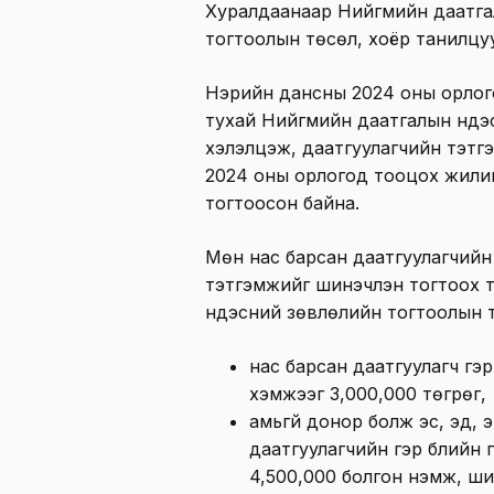
Хуралдаанаар Нийгмийн даатга
тогтоолын төсөл, хоёр танилцуу
Нэрийн дансны 2024 оны орлого
тухай Нийгмийн даатгалын үндэ
хэлэлцэж, даатгуулагчийн тэтг
2024 оны орлогод тооцох жилийн
тогтоосон байна.
Мөн нас барсан даатгуулагчийн г
тэтгэмжийг шинэчлэн тогтоох 
үндэсний зөвлөлийн тогтоолын 
нас барсан даатгуулагч гэр
хэмжээг 3,000,000 төгрөг,
амьгүй донор болж эс, эд, 
даатгуулагчийн гэр бүлийн 
4,500,000 болгон нэмж, ш