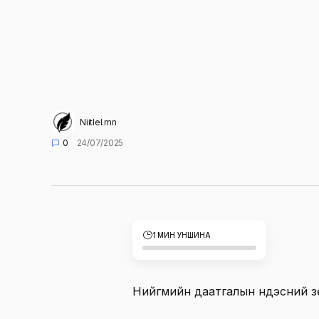
Niitlel.mn
0
24/07/2025
1 МИН УНШИНА
Нийгмийн даатгалын үндэсний з