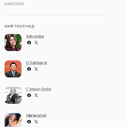
03/07/2026
НИЙТЛЭЛЧИД
Adiya Idea
D. Sainbayar
Г. Мэнд-Ооёо
Мөнгөндалай