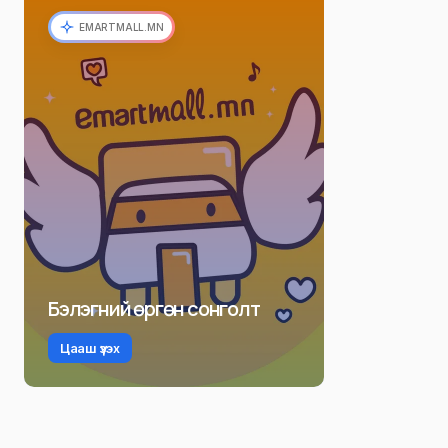
EMARTMALL.MN
Бэлэгний өргөн сонголт
Цааш үзэх