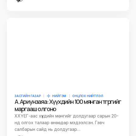
ЗАСГИЙН ГАЗАР
НИЙГЭМ
ОНЦЛОХ НИЙТЛЭЛ
А.Ариунзаяа: Хүүхдийн 100 мянган төгрөгийг
маргааш олгоно
ХХҮЕГ-аас хүүхдийн мөнгийг долдугаар сарын 20-
нд олгох талаар өнөөдөр мэдээлсэн. Гэвч
салбарын сайд нь долдугаар…