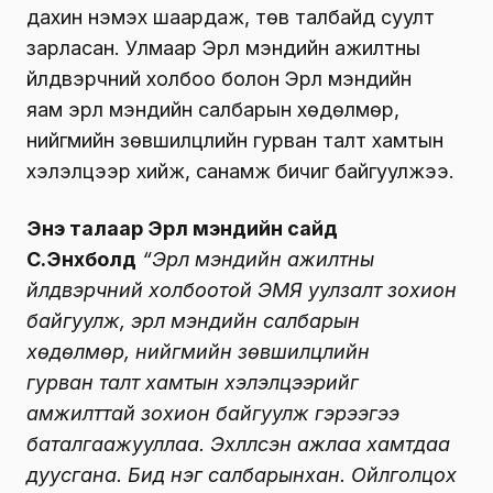
дахин нэмэх шаардаж, төв талбайд суулт
зарласан. Улмаар Эрүүл мэндийн ажилтны
үйлдвэрчний холбоо болон Эрүүл мэндийн
яам эрүүл мэндийн салбарын хөдөлмөр,
нийгмийн зөвшилцлийн гурван талт хамтын
хэлэлцээр хийж, санамж бичиг байгуулжээ.
Энэ талаар Эрүүл мэндийн сайд
С.Энхболд
“Эрүүл мэндийн ажилтны
үйлдвэрчний холбоотой ЭМЯ уулзалт зохион
байгуулж, эрүүл мэндийн салбарын
хөдөлмөр, нийгмийн зөвшилцлийн
гурван талт хамтын хэлэлцээрийг
амжилттай зохион байгуулж гэрээгээ
баталгаажууллаа. Эхлүүлсэн ажлаа хамтдаа
дуусгана. Бид нэг салбарынхан. Ойлголцох