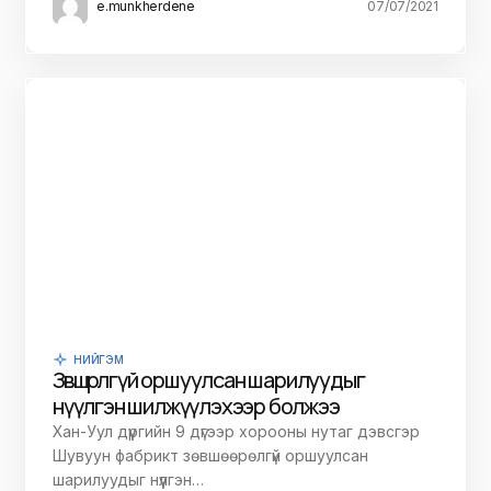
“Лантуун дохио” ТББ, “Монфемнет үндэсний
сүлжээ” ТББ-аас, Монгол Улсын Засгийн газарт
холбогдуулан гаргасан…
Niitlel.mn
07/07/2021
НИЙГЭМ
ЦАГ ҮЕИЙН ОНЦЛОХ МЭДЭЭ
Танилц: Ял өөрчлөгдөх ажиллагаа нь дараах