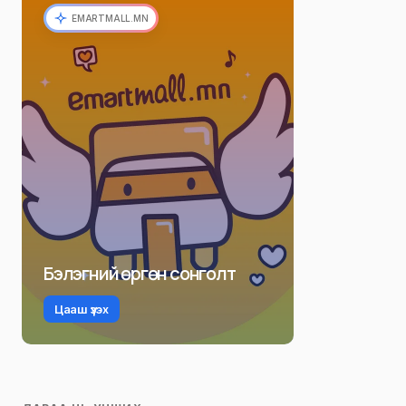
D. Sainbayar
Г. Мэнд-Ооёо
Мөнгөндалай
Р. Даваадорж
Ё. Отгонбаяр