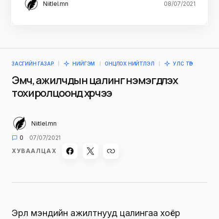
Niitlel.mn
08/07/2021
ЗАСГИЙН ГАЗАР
НИЙГЭМ
ОНЦЛОХ НИЙТЛЭЛ
УЛС ТӨР
Эмч, ажилчдын цалинг нэмэгдүүлэх
тохиролцоонд хүрчээ
Niitlel.mn
0
07/07/2021
ХУВААЛЦАХ
Эрүүл мэндийн ажилтнууд цалингаа хоёр