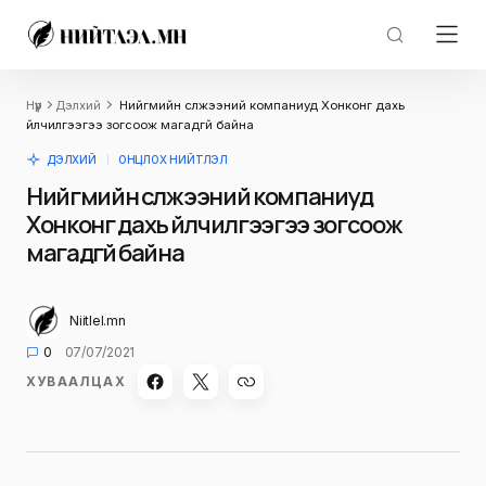
Нүүр
Дэлхий
Нийгмийн сүлжээний компаниуд Хонконг дахь
үйлчилгээгээ зогсоож магадгүй байна
ДЭЛХИЙ
ОНЦЛОХ НИЙТЛЭЛ
Нийгмийн сүлжээний компаниуд
Хонконг дахь үйлчилгээгээ зогсоож
магадгүй байна
Niitlel.mn
0
07/07/2021
ХУВААЛЦАХ