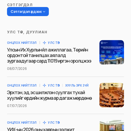
СЭТГЭГДЭЛ
Сэтгэгдэл үлдээх
УЛС ТӨР, ДУУЛИАН
Таны имэйл хаягийг нийтлэхгүй.
ОНЦЛОХ НИЙТЛЭЛ
УЛС ТӨР
Шаардлагатай талбаруудыг
*
гэж
Улсын Их Хурлын үйл ажиллагаа, Төрийн
тэмдэглэсэн
ордонтой танилцах аялалд
зургаадугаар сард 11019 иргэн оролцжээ
Name
*
08/07/2026
ОНЦЛОХ НИЙТЛЭЛ
УЛС ТӨР
ХУУЛЬ ЭРХ ЗҮЙ
E-mail
*
Эрхтэн, эд, эс шилжүүлэн суулгах тухай
хуулийг ердийн журмаар дагаж мөрдөнө
07/07/2026
Сэтгэгдэл
*
ОНЦЛОХ НИЙТЛЭЛ
УЛС ТӨР
УИХ-ын 2026 оны хаврын ээлжит