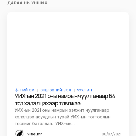
ДАРАА НЬ УНШИХ
НИЙГЭМ
ОНЦЛОХ НИЙТЛЭЛ
ЧУУЛГАН
УИХ-ын 2021 оны намрын чуулганаар 64
төсөл хэлэлцэхээр төлөвлөжээ
УИХ-ын 2021 оны намрын ээлжит чуулганаар
хэлэлцэх асуудлын тухай УИХ-ын тогтоолын
төслийг баталлаа. УИХ-ын…
Niitlel.mn
08/07/2021