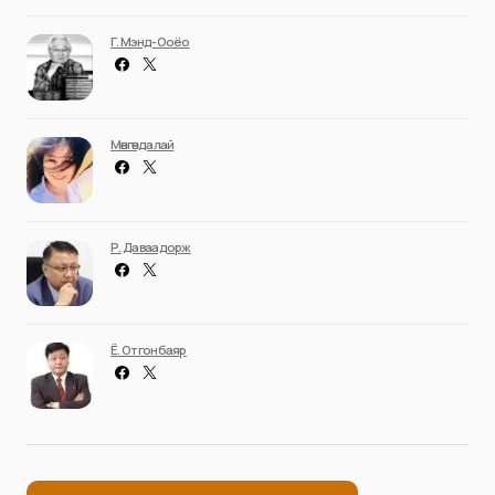
Г. Мэнд-Ооёо
Мөнгөндалай
Р. Даваадорж
Ё. Отгонбаяр