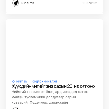
Niitlel.mn
08/07/2021
НИЙГЭМ
ОНЦЛОХ НИЙТЛЭЛ
Хүүхдийн мөнгийг энэ сарын 20-нд олгоно
Ниймгийн зорилтот бүлэг, ард иргэдэд олгох
мөнгөн тусламжийн долдугаар сарын
хуваарийг Хөдөлмөр, халамжийн…