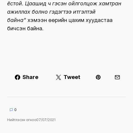
ёстой. Цаашид ч гэсэн ойлголцож хамтран
ажиллах болно гэдэгтээ итгэлтэй
байна”
хэмээн өөрийн цахим хуудастаа
бичсэн байна.