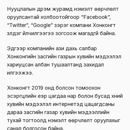
Нууцлалын дүрэм журамд нэмэлт өөрчлөлт
оруулсантай холбоотойгоор “Facebook”,
“Twitter”, “Google” зэрэг компани Хонконгт
үзүүлдэг үйлчилгээгээ зогсоож магадгүй байна.
Эдгээр компанийн ази дахь салбар
Хонконгийн засгийн газрын хувийн мэдээлэл
хариуцсан албан тушаалтанд захидал
илгээжээ.
Хонконгт 2019 онд болсон томоохон
эсэргүүцлийн үеэр цагдаа нар болон бусад хүний
хувийн мэдээлэл интернетэд цацагдсаны
дараа засгийн газар хувийн мэдээллийн
тухай тогтоолд нэмэлт өөрчлөлт оруулахыг
санал болгосон байна.