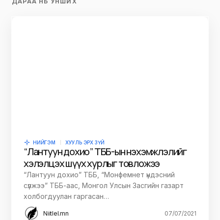
EMARTMALL.MN
Бэлэгний өргөн сонголт
Цааш үзэх