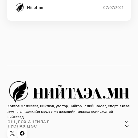
үе шаттайгаар явагдана
Тулгар төр байгуулагдсаны 2230 жил, Их Монгол
Улсын 815 жил, Ардын хувьсгалын 100 жилийн ой
болон Коронавируст…
e.munkherdene
07/07/2021
НИЙГЭМ