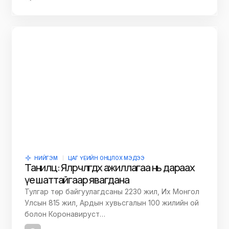
ДАРАА НЬ УНШИХ
НИЙГЭМ
ХУУЛЬ ЭРХ ЗҮЙ
“Лантуун дохио” ТББ-ын нэхэмжлэлийг
хэлэлцэх шүүх хурлыг товложээ