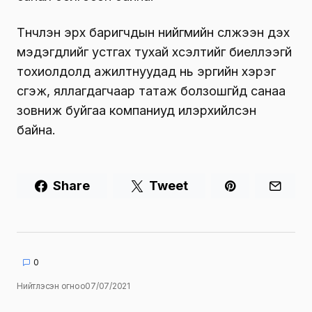
Түүнчлэн эрх баригчдын нийгмийн сүлжээн дэх
мэдэгдлийг устгах тухай хүсэлтийг биелүүлээгүй
тохиолдолд ажилтнуудад нь эрүүгийн хэрэг
үүсгэж, яллагдагчаар татаж болзошгүйд санаа
зовниж буйгаа компаниуд илэрхийлсэн
байна.
Share
Tweet
0
Нийтлэсэн огноо
07/07/2021