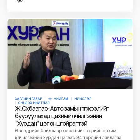
ЗАСГИЙН ГАЗАР
НИЙГЭМ
НИЙСЛЭЛ
ОНЦЛОХ НИЙТЛЭЛ
Ж.Сүхбаатар: Авто замын түгжрэлийг
бууруулахад цахим үйлчилгээний
“Хурдан” цэг онцгой үүрэгтэй
Өнөөдрийн байдлаар олон нийт төрийн цахим
үйлчилгээний хурдан цэгээс 94 төрлийн лавлагаа,