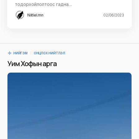
тодорхойлолтоос гадна…
Niitlel.mn
02/06/2023
НИЙГЭМ
ОНЦЛОХ НИЙТЛЭЛ
Уим Хофын арга