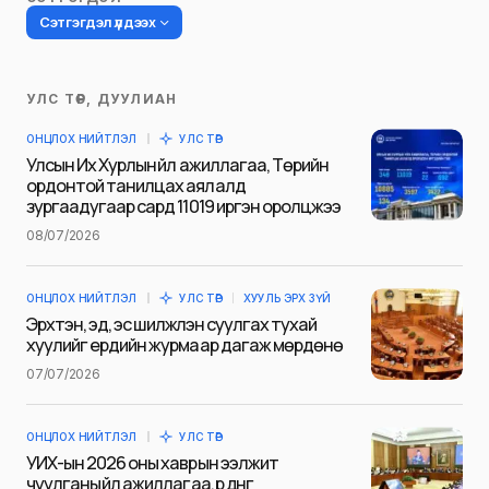
Сэтгэгдэл үлдээх
УЛС ТӨР, ДУУЛИАН
Таны имэйл хаягийг нийтлэхгүй.
ОНЦЛОХ НИЙТЛЭЛ
УЛС ТӨР
Шаардлагатай талбаруудыг
*
гэж
Улсын Их Хурлын үйл ажиллагаа, Төрийн
тэмдэглэсэн
ордонтой танилцах аялалд
зургаадугаар сард 11019 иргэн оролцжээ
Name
*
08/07/2026
ОНЦЛОХ НИЙТЛЭЛ
УЛС ТӨР
ХУУЛЬ ЭРХ ЗҮЙ
E-mail
*
Эрхтэн, эд, эс шилжүүлэн суулгах тухай
хуулийг ердийн журмаар дагаж мөрдөнө
07/07/2026
Сэтгэгдэл
*
ОНЦЛОХ НИЙТЛЭЛ
УЛС ТӨР
УИХ-ын 2026 оны хаврын ээлжит
чуулганы үйл ажиллагаа, үр дүнг