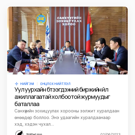
НИЙГЭМ
ОНЦЛОХ НИЙТЛЭЛ
Уул уурхайн бүтээгдэхүүний биржийн үйл
ажиллагаатай холбоотой журмуудыг
баталлаа
Санхүүгийн зохицуулах хорооны ээлжит хуралдаан
өнөөдөр боллоо. Энэ удаагийн хуралдаанаар
хэд, хэдэн чухал…
Niitlel.mn
02/06/2023