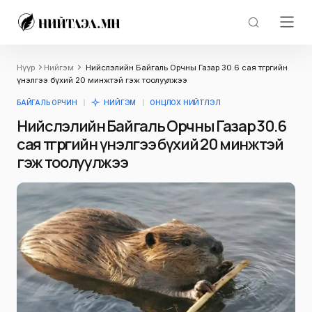
Нүүр
Нийгэм
Нийслэлийн Байгаль Орчны Газар 30.6 сая төгрөгийн
үнэлгээ бүхий 20 минжтэй гэж тоолуулжээ
БАЙГАЛЬ ОРЧИН
НИЙГЭМ
ОНЦЛОХ НИЙТЛЭЛ
Нийслэлийн Байгаль Орчны Газар 30.6
сая төгрөгийн үнэлгээ бүхий 20 минжтэй
гэж тоолуулжээ