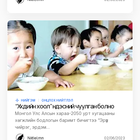
НИЙГЭМ
ОНЦЛОХ НИЙТЛЭЛ
“Хүүхдийн хоол” үндэсний чуулган болно
Монгол Улс Алсын хараа-2050 урт хугацааны
хөгжлийн бодлогын баримт бичигтээ “Эрүүл
чийрэг, эрдэм…
Niitlel.mn
02/06/2023