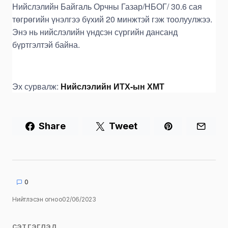
Нийслэлийн Байгаль Орчны Газар/НБОГ/ 30.6 сая
төгрөгийн үнэлгээ бүхий 20 минжтэй гэж тоолуулжээ.
Энэ нь нийслэлийн үндсэн сүргийн дансанд
бүртгэлтэй байна.
Эх сурвалж:
Нийслэлийн ИТХ-ын ХМТ
Share
Tweet
0
Нийтлэсэн огноо
02/06/2023
СЭТГЭГДЭЛ