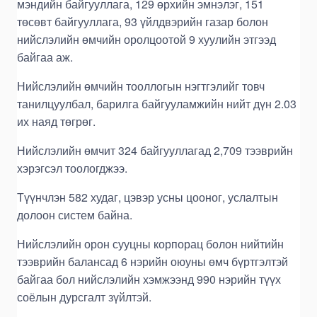
мэндийн байгууллага, 129 өрхийн эмнэлэг, 151
төсөвт байгууллага, 93 үйлдвэрийн газар болон
нийслэлийн өмчийн оролцоотой 9 хуулийн этгээд
байгаа аж.
Нийслэлийн өмчийн тооллогын нэгтгэлийг товч
танилцуулбал, барилга байгууламжийн нийт дүн 2.03
их наяд төгрөг.
Нийслэлийн өмчит 324 байгууллагад 2,709 тээврийн
хэрэгсэл тоологджээ.
Түүнчлэн 582 худаг, цэвэр усны цооног, услалтын
долоон систем байна.
Нийслэлийн орон сууцны корпорац болон нийтийн
тээврийн балансад 6 нэрийн оюуны өмч бүртгэлтэй
байгаа бол нийслэлийн хэмжээнд 990 нэрийн түүх
соёлын дурсгалт зүйлтэй.