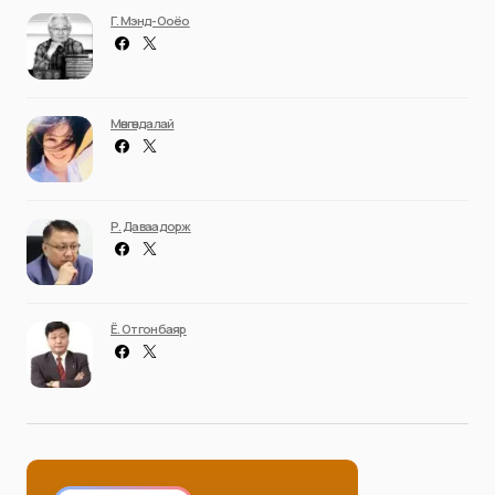
Г. Мэнд-Ооёо
Мөнгөндалай
Р. Даваадорж
Ё. Отгонбаяр