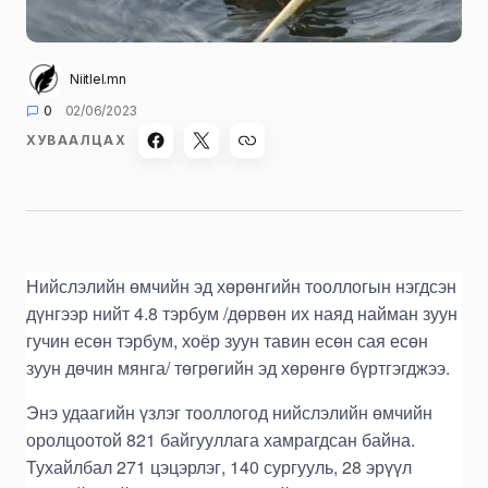
Niitlel.mn
0
02/06/2023
ХУВААЛЦАХ
Нийслэлийн өмчийн эд хөрөнгийн тооллогын нэгдсэн
дүнгээр нийт 4.8 тэрбум /дөрвөн их наяд найман зуун
гучин есөн тэрбум, хоёр зуун тавин есөн сая есөн
зуун дөчин мянга/ төгрөгийн эд хөрөнгө бүртгэгджээ.
Энэ удаагийн үзлэг тооллогод нийслэлийн өмчийн
оролцоотой 821 байгууллага хамрагдсан байна.
Тухайлбал 271 цэцэрлэг, 140 сургууль, 28 эрүүл