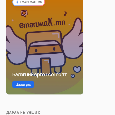
EMARTMALL.MN
Бэлэгний өргөн сонголт
Цааш үзэх
ДАРАА НЬ УНШИХ