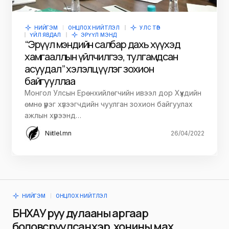
НИЙГЭМ
ОНЦЛОХ НИЙТЛЭЛ
УЛС ТӨР
ҮЙЛ ЯВДАЛ
ЭРҮҮЛ МЭНД
“Эрүүл мэндийн салбар дахь хүүхэд
хамгааллын үйлчилгээ, тулгамдсан
асуудал” хэлэлцүүлэг зохион
байгууллаа
Монгол Улсын Ерөнхийлөгчийн ивээл дор Хүүхдийн
өмнө үүрэг хүлээгчдийн чуулган зохион байгуулах
ажлын хүрээнд…
Niitlel.mn
26/04/2022
НИЙГЭМ
ОНЦЛОХ НИЙТЛЭЛ
БНХАУ руу дулааны аргаар
боловсруулсан үхэр, хонины мах