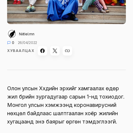
Niitlel.mn
0
26/04/2022
ХУВААЛЦАХ
Олон улсын Хүүхдийн эрхийг хамгаалах өдөр
жил бүрийн зургадугаар сарын 1-нд тохиодог.
Монгол улсын хэмжээнд коронавирусний
нөхцөл байдлаас шалтгаалан хоёр жилийн
хугацаанд энэ баярыг өргөн тэмдэглээгүй.