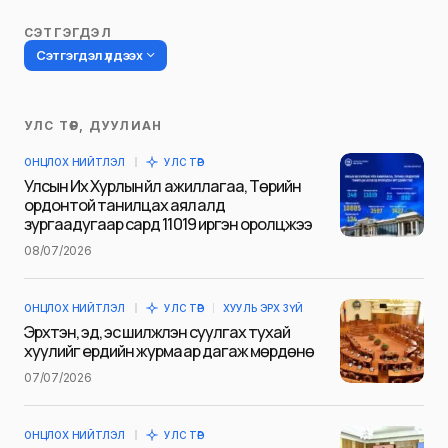
СЭТГЭГДЭЛ
Сэтгэгдэл үлдээх
УЛС ТӨР, ДУУЛИАН
Таны имэйл хаягийг нийтлэхгүй.
ОНЦЛОХ НИЙТЛЭЛ
УЛС ТӨР
Шаардлагатай талбаруудыг
*
гэж
Улсын Их Хурлын үйл ажиллагаа, Төрийн
тэмдэглэсэн
ордонтой танилцах аялалд
зургаадугаар сард 11019 иргэн оролцжээ
Name
*
08/07/2026
ОНЦЛОХ НИЙТЛЭЛ
УЛС ТӨР
ХУУЛЬ ЭРХ ЗҮЙ
E-mail
*
Эрхтэн, эд, эс шилжүүлэн суулгах тухай
хуулийг ердийн журмаар дагаж мөрдөнө
07/07/2026
Сэтгэгдэл
*
ОНЦЛОХ НИЙТЛЭЛ
УЛС ТӨР