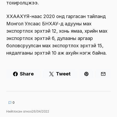
тохиролцжээ.
ХХААХҮЯ-наас 2020 онд гаргасан тайланд
Монгол Улсаас БНХАУ-д адууны мах
экспортлох эрхтэй 12, хонь ямаа, үхрийн мах
экспортлох эрхтэй 6, дулааны аргаар
боловсруулсан мах экспортлох эрхтэй 15,
нядалгааны эрхтэй 10 аж ахуйн нэгж байна.
Share
Tweet
0
Нийтлэсэн огноо
26/04/2022