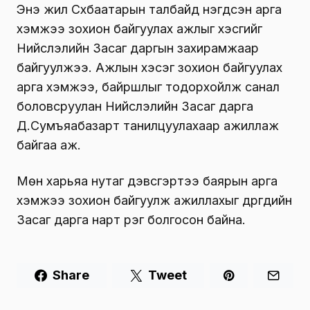
Энэ жил Сүхбаатарын талбайд нэгдсэн арга
хэмжээ зохион байгуулах ажлыг хэсгийг
Нийслэлийн Засаг даргын захирамжаар
байгуулжээ. Ажлын хэсэг зохион байгуулах
арга хэмжээ, байршлыг тодорхойлж санал
боловсруулан Нийслэлийн Засаг дарга
Д.Сумъяабазарт танилцуулахаар ажиллаж
байгаа аж.
Мөн харьяа нутаг дэвсгэртээ баярын арга
хэмжээ зохион байгуулж ажиллахыг дүүргүүдийн
Засаг дарга нарт үүрэг болгосон байна.
Share
Tweet