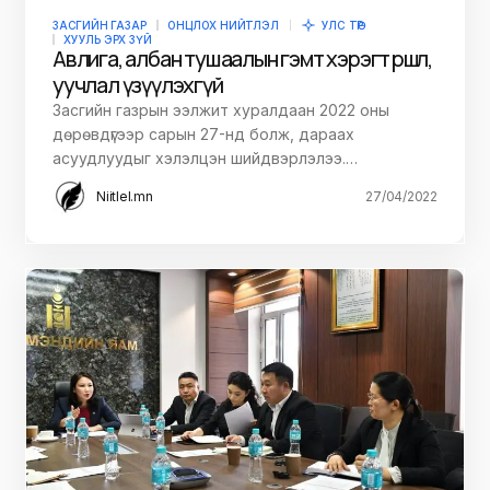
ЗАСГИЙН ГАЗАР
ОНЦЛОХ НИЙТЛЭЛ
УЛС ТӨР
ХУУЛЬ ЭРХ ЗҮЙ
Авлига, албан тушаалын гэмт хэрэгт өршөөл,
уучлал үзүүлэхгүй
Засгийн газрын ээлжит хуралдаан 2022 оны
дөрөвдүгээр сарын 27-нд болж, дараах
асуудлуудыг хэлэлцэн шийдвэрлэлээ.…
Niitlel.mn
27/04/2022