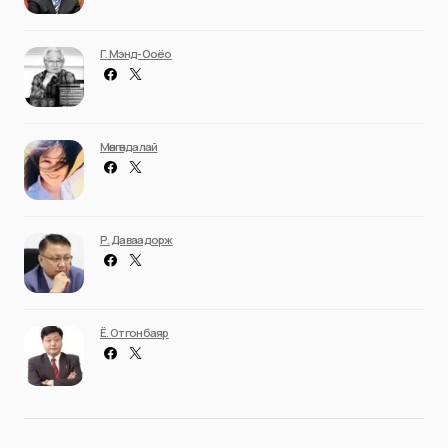
Г. Мэнд-Ооёо
Мөнгөндалай
Р. Даваадорж
Ё. Отгонбаяр