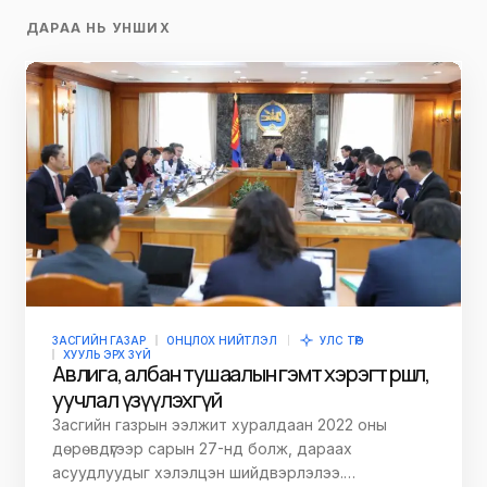
ДАРАА НЬ УНШИХ
ЗАСГИЙН ГАЗАР
ОНЦЛОХ НИЙТЛЭЛ
УЛС ТӨР
ХУУЛЬ ЭРХ ЗҮЙ
Авлига, албан тушаалын гэмт хэрэгт өршөөл,
уучлал үзүүлэхгүй
Засгийн газрын ээлжит хуралдаан 2022 оны
дөрөвдүгээр сарын 27-нд болж, дараах
асуудлуудыг хэлэлцэн шийдвэрлэлээ.…