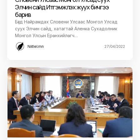
Элчин сайд Итгэмжлэх жуух бичгээ
барив
Бүгд Найрамдах Словени Улсаас Монгол Улсад
суух Элчин сайд, хатагтай Аленка Сухадолник
Монгол Улсын Ерөнхийлөгч…
Niitlel.mn
27/04/2022