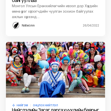
байгууллаа
Монгол Улсын Ерөнхийлөгчийн ивээл дор Хүүхдийн
өмнө үүрэг хүлээгчдийн чуулган зохион байгуулах
ажлын хүрээнд…
Niitlel.mn
26/04/2022
НИЙГЭМ
ОНЦЛОХ НИЙТЛЭЛ
Нийслэлийн Засаг дарга хүүхдийн баярыг