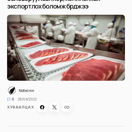
экспортлох боломж бүрджээ
Niitlel.mn
0
26/04/2022
ХУВААЛЦАХ