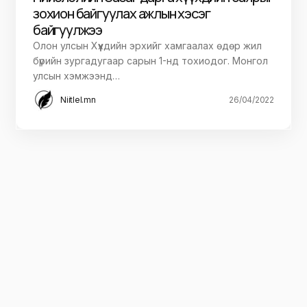
зохион байгуулах ажлын хэсэг
байгуулжээ
Олон улсын Хүүхдийн эрхийг хамгаалах өдөр жил
бүрийн зургадугаар сарын 1-нд тохиодог. Монгол
улсын хэмжээнд…
Niitlel.mn
26/04/2022