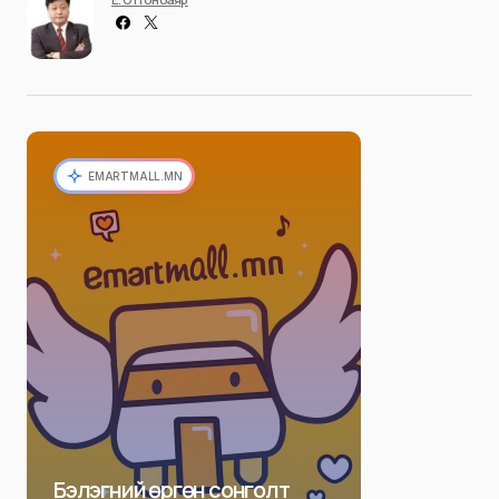
EMARTMALL.MN
Бэлэгний өргөн сонголт