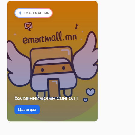
EMARTMALL.MN
Бэлэгний өргөн сонголт
Цааш үзэх