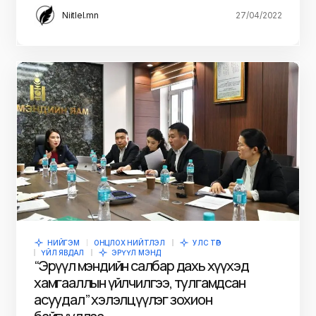
Niitlel.mn
27/04/2022
НИЙГЭМ
ОНЦЛОХ НИЙТЛЭЛ
УЛС ТӨР
ҮЙЛ ЯВДАЛ
ЭРҮҮЛ МЭНД
“Эрүүл мэндийн салбар дахь хүүхэд
хамгааллын үйлчилгээ, тулгамдсан
асуудал” хэлэлцүүлэг зохион