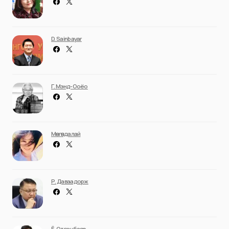
D. Sainbayar
Г. Мэнд-Ооёо
Мөнгөндалай
Р. Даваадорж
Ё. Отгонбаяр