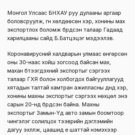
Монгол Улсаас БНХАУ руу дулааны аргаар
боловсруулж, гүн хөлдөөсөн үхэр, хонины мах
экспортлох боломж бүрдсэн талаар Гадаад
харилцааны сайд Б.Батцэцэг мэдээлэв.
Коронавирусний халдварын улмаас өнгөрсөн
оны 30-наас хойш зогсоод байсан мах,
махан бүтээгдэхүүний экспортыг сэргээх
талаар ГХЯ болон холбогдох байгууллагууд
хятадын талтай хамтран ажилласны дүнд үхэр,
хонины махны экспортыг сэргээх нөхцөл энэ
сарын 20-нд бүрдсэн байна. Махны
экспортыг Замын-Үүд авто замын боомтоор
чингэлэг солилцох тээврийн дэглэмийн
дагуу эхлүүлж, цаашид үе шаттай нэмэхээр