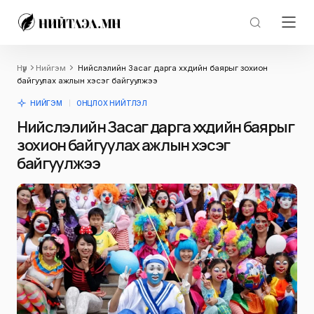
Нүүр
Нийгэм
Нийслэлийн Засаг дарга хүүхдийн баярыг зохион
байгуулах ажлын хэсэг байгуулжээ
НИЙГЭМ
ОНЦЛОХ НИЙТЛЭЛ
Нийслэлийн Засаг дарга хүүхдийн баярыг
зохион байгуулах ажлын хэсэг
байгуулжээ