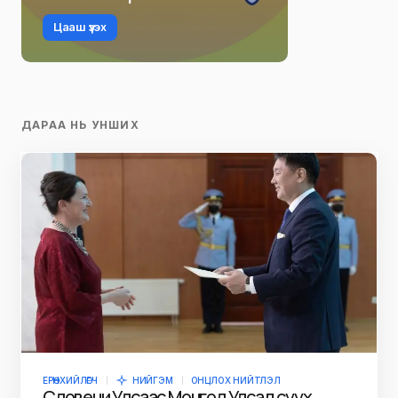
Цааш үзэх
ДАРАА НЬ УНШИХ
ЕРӨНХИЙЛӨГЧ
НИЙГЭМ
ОНЦЛОХ НИЙТЛЭЛ
Словени Улсаас Монгол Улсад суух