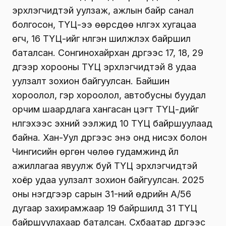
эрхлэгчидтэй уулзаж, ажлын байр санал
болгосон, ТҮЦ-ээ өөрсдөө нүүлгэх хугацаа
өгч, 16 ТҮЦ-ийг нүүлгэн шилжүүлэх байршил
баталсан. Сонгинохайрхан дүүргээс 17, 18, 29
дүгээр хорооны ТҮЦ эрхлэгчидтэй 8 удаа
уулзалт зохион байгуулсан. Байшин
хороолол, гэр хороолол, автобусны буудал
орчим шаардлага хангасан цэгт ТҮЦ-үүдийг
нүүлгэхээс эхний ээлжид 10 ТҮЦ байршуулаад
байна. Хан-Уул дүүргээс энэ онд нисэх болон
Чингисийн өргөн чөлөө гудамжинд үйл
ажиллагаа явуулж буй ТҮЦ эрхлэгчидтэй
хоёр удаа уулзалт зохион байгуулсан. 2025
оны нэгдүгээр сарын 31-ний өдрийн А/56
дугаар захирамжаар 19 байршилд 31 ТҮЦ
байршуулахаар баталсан. Сүхбаатар дүүргээс