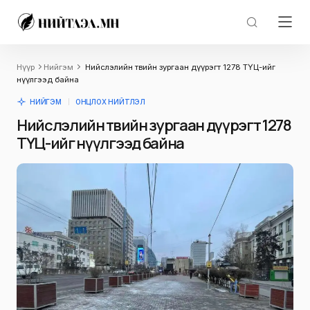
Нүүр
Нийгэм
Нийслэлийн төвийн зургаан дүүрэгт 1278 ТҮЦ-ийг
нүүлгээд байна
НИЙГЭМ
ОНЦЛОХ НИЙТЛЭЛ
Нийслэлийн төвийн зургаан дүүрэгт 1278
ТҮЦ-ийг нүүлгээд байна