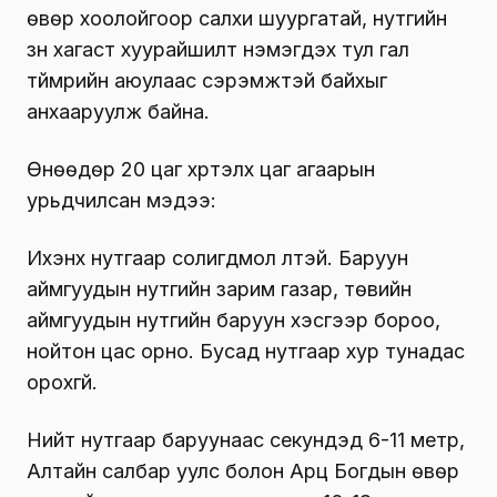
өвөр хоолойгоор салхи шуургатай, нутгийн
зүүн хагаст хуурайшилт нэмэгдэх тул гал
түймрийн аюулаас сэрэмжтэй байхыг
анхааруулж байна.
Өнөөдөр 20 цаг хүртэлх цаг агаарын
урьдчилсан мэдээ:
Ихэнх нутгаар солигдмол үүлтэй. Баруун
аймгуудын нутгийн зарим газар, төвийн
аймгуудын нутгийн баруун хэсгээр бороо,
нойтон цас орно. Бусад нутгаар хур тунадас
орохгүй.
Нийт нутгаар баруунаас секундэд 6-11 метр,
Алтайн салбар уулс болон Арц Богдын өвөр