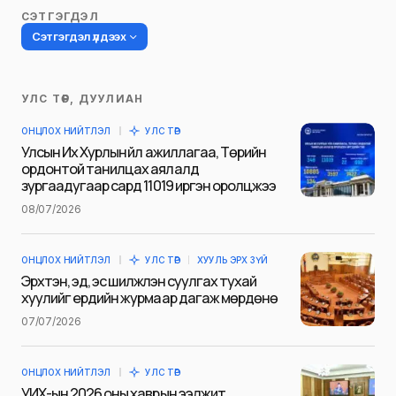
СЭТГЭГДЭЛ
Сэтгэгдэл үлдээх
УЛС ТӨР, ДУУЛИАН
Таны имэйл хаягийг нийтлэхгүй.
ОНЦЛОХ НИЙТЛЭЛ
УЛС ТӨР
Шаардлагатай талбаруудыг
*
гэж
Улсын Их Хурлын үйл ажиллагаа, Төрийн
тэмдэглэсэн
ордонтой танилцах аялалд
зургаадугаар сард 11019 иргэн оролцжээ
Name
*
08/07/2026
ОНЦЛОХ НИЙТЛЭЛ
УЛС ТӨР
ХУУЛЬ ЭРХ ЗҮЙ
E-mail
*
Эрхтэн, эд, эс шилжүүлэн суулгах тухай
хуулийг ердийн журмаар дагаж мөрдөнө
07/07/2026
Сэтгэгдэл
*
ОНЦЛОХ НИЙТЛЭЛ
УЛС ТӨР
УИХ-ын 2026 оны хаврын ээлжит