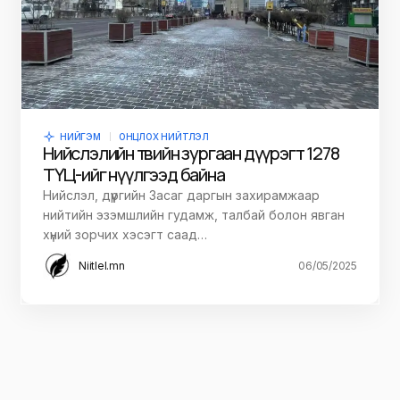
НИЙГЭМ
ОНЦЛОХ НИЙТЛЭЛ
Нийслэлийн төвийн зургаан дүүрэгт 1278
ТҮЦ-ийг нүүлгээд байна
Нийслэл, дүүргийн Засаг даргын захирамжаар
нийтийн эзэмшлийн гудамж, талбай болон явган
хүний зорчих хэсэгт саад…
Niitlel.mn
06/05/2025