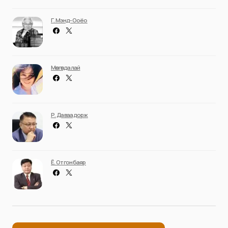
Г. Мэнд-Ооёо
Мөнгөндалай
Р. Даваадорж
Ё. Отгонбаяр