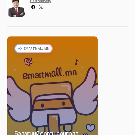
Ё. Отгонбаяр
EMARTMALL.MN
Бэлэгний өргөн сонголт