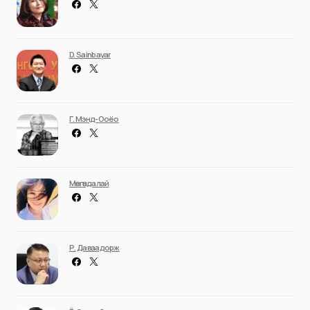
D. Sainbayar
Г. Мэнд-Ооёо
Мөнгөндалай
Р. Даваадорж