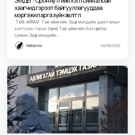
ЭМДЕГ: Орон нутгийн хэлтсийн албан
хаагчид гэрээт байгууллагууддаа
мэргэжил арга зүйн зөвлөгөө өглөө
ТӨВ АЙМАГ Төв аймгийн Эрүүл мэндийн даатгалын
хэлтсээс гэрээ бүхий Төв аймгийн Батсүмбэр
сумын Эрүүл мэндийн…
Niitlel.mn
06/05/2025