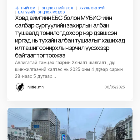
НИЙГЭМ
ОНЦЛОХ НИЙТЛЭЛ
ХУУЛЬ ЭРХ ЗҮЙ
ЦАГ ҮЕИЙН ОНЦЛОХ МЭДЭЭ
Ховд аймгийн ЕБС болон МУБИС-ийн
салбар сургуулийн захирлын албан
тушаалд томилогдохоор нэр дэвшсэн
иргэд нь тухайн албан тушаалыг хашихад
илт ашиг сонирхлын зөрчил үүсэхээр
байгааг тогтоожээ
Авлигатай тэмцэх газрын Хяналт шалгалт, дүн
шинжилгээний хэлтэс нь 2025 оны 4 дүгээр сарын
28-наас 5 дугаар…
Niitlel.mn
06/05/2025