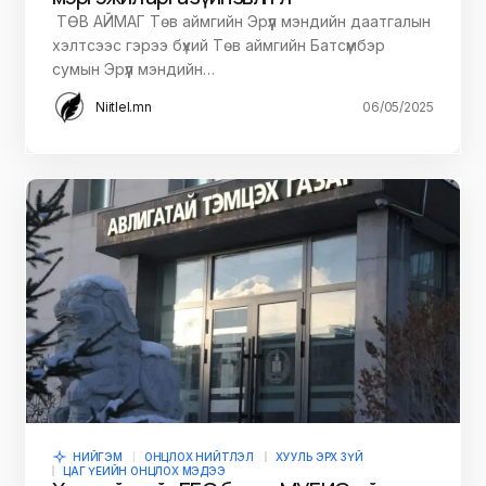
ТӨВ АЙМАГ Төв аймгийн Эрүүл мэндийн даатгалын
хэлтсээс гэрээ бүхий Төв аймгийн Батсүмбэр
сумын Эрүүл мэндийн…
Niitlel.mn
06/05/2025
НИЙГЭМ
ОНЦЛОХ НИЙТЛЭЛ
ХУУЛЬ ЭРХ ЗҮЙ
ЦАГ ҮЕИЙН ОНЦЛОХ МЭДЭЭ