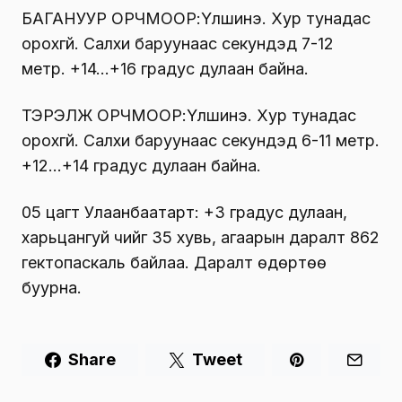
БАГАНУУР ОРЧМООР:Үүлшинэ. Хур тунадас
орохгүй. Салхи баруунаас секундэд 7-12
метр. +14…+16 градус дулаан байна.
ТЭРЭЛЖ ОРЧМООР:Үүлшинэ. Хур тунадас
орохгүй. Салхи баруунаас секундэд 6-11 метр.
+12…+14 градус дулаан байна.
05 цагт Улаанбаатарт: +3 градус дулаан,
харьцангуй чийг 35 хувь, агаарын даралт 862
гектопаскаль байлаа. Даралт өдөртөө
буурна.
Share
Tweet