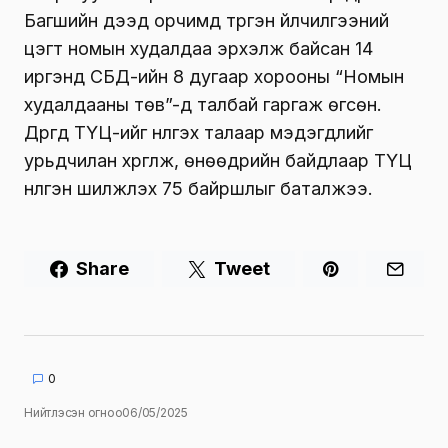
Багшийн дээд орчимд түргэн үйлчилгээний
цэгт номын худалдаа эрхэлж байсан 14
иргэнд СБД-ийн 8 дугаар хорооны “Номын
худалдааны төв”-д талбай гаргаж өгсөн.
Дүүргүүд ТҮЦ-ийг нүүлгэх талаар мэдэгдлийг
урьдчилан хүргүүлж, өнөөдрийн байдлаар ТҮЦ
нүүлгэн шилжүүлэх 75 байршлыг баталжээ.
Share
Tweet
0
Нийтлэсэн огноо
06/05/2025