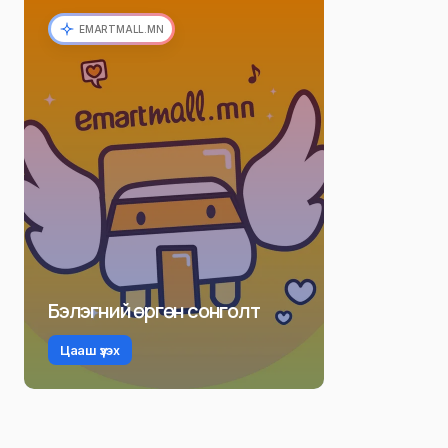
EMARTMALL.MN
Бэлэгний өргөн сонголт
Цааш үзэх