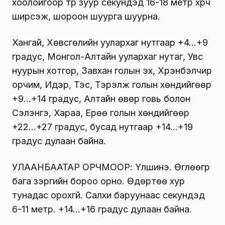
хоолойгоор түр зуур секундэд 16-18 метр хүрч
ширүүсэж, шороон шуурга шуурна.
Хангай, Хөвсгөлийн уулархаг нутгаар +4…+9
градус, Монгол-Алтайн уулархаг нутаг, Увс
нуурын хотгор, Завхан голын эх, Хүрэнбэлчир
орчим, Идэр, Тэс, Тэрэлж голын хөндийгөөр
+9…+14 градус, Алтайн өвөр говь болон
Сэлэнгэ, Хараа, Ерөө голын хөндийгөөр
+22…+27 градус, бусад нутгаар +14…+19
градус дулаан байна.
УЛААНБААТАР ОРЧМООР: Үүлшинэ. Өглөөгүүр
бага зэргийн бороо орно. Өдөртөө хур
тунадас орохгүй. Салхи баруунаас секундэд
6-11 метр. +14…+16 градус дулаан байна.