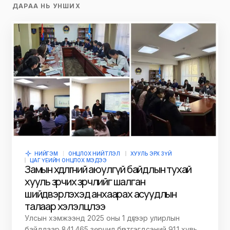
ДАРАА НЬ УНШИХ
НИЙГЭМ
ОНЦЛОХ НИЙТЛЭЛ
ХУУЛЬ ЭРХ ЗҮЙ
ЦАГ ҮЕИЙН ОНЦЛОХ МЭДЭЭ
Замын хөдөлгөөний аюулгүй байдлын тухай
хууль зөрчих зөрчлийг шалган
шийдвэрлэхэд анхаарах асуудлын
талаар хэлэлцлээ
Улсын хэмжээнд 2025 оны 1 дүгээр улирлын
байдлаар 841.465 зөрчил бүртгэгдсэний 91.1 хувь