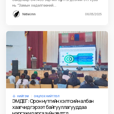
нь “Замын хөдөлгөөний…
Niitlel.mn
06/05/2025
НИЙГЭМ
ОНЦЛОХ НИЙТЛЭЛ
ЭМДЕГ: Орон нутгийн хэлтсийн албан
хаагчид гэрээт байгууллагууддаа
мэргэжил арга зүйн зөвлөгөө өглөө