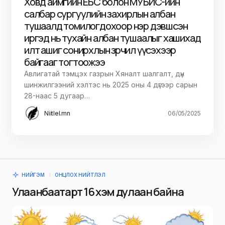
Ховд аймгийн ЕБС болон МУБИС-ийн
салбар сургуулийн захирлын албан
тушаалд томилогдохоор нэр дэвшсэн
иргэд нь тухайн албан тушаалыг хашихад
илт ашиг сонирхлын зөрчил үүсэхээр
байгааг тогтоожээ
Авлигатай тэмцэх газрын Хяналт шалгалт, дүн
шинжилгээний хэлтэс нь 2025 оны 4 дүгээр сарын
28-наас 5 дугаар…
Niitlel.mn
06/05/2025
НИЙГЭМ
ОНЦЛОХ НИЙТЛЭЛ
Улаанбаатарт 16 хэм дулаан байна