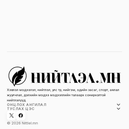
Хэвлэл мэдээлэл, нийтлэл, улс төр, нийгэм, эдийн засаг, спорт, аялал
жуулчлал, дэлхийн мэдээ мэдээллийн талаарх сонирхолтой
нийтлэлүүд.
ОНЦЛОХ АНГИЛАЛ
ТУСЛАХ ЦЭС
© 2026 Nittlel.mn