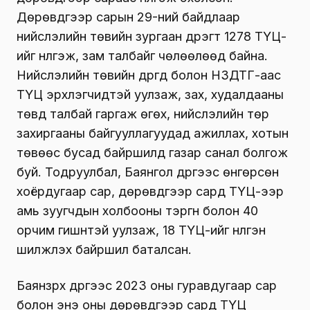
Дөрөвдүгээр сарын 29-ний байдлаар
нийслэлийн төвийн зургаан дүүрэгт 1278 ТҮЦ-
ийг нүүлгэж, зам талбайг чөлөөлөөд байна.
Нийслэлийн төвийн дүүргүүд болон НЗДТГ-аас
ТҮЦ эрхлэгчидтэй уулзаж, зах, худалдааны
төвд талбай гаргаж өгөх, нийслэлийн төр
захиргааны байгууллагуудад ажиллах, хотын
төвөөс бусад байршилд газар санал болгож
буй. Тодруулбал, Баянгол дүүргээс өнгөрсөн
хоёрдугаар сар, дөрөвдүгээр сард ТҮЦ-ээр
амь зуугчдын холбооны тэргүүн болон 40
орчим гишүүнтэй уулзаж, 18 ТҮЦ-ийг нүүлгэн
шилжүүлэх байршил баталсан.
Баянзүрх дүүргээс 2023 оны гуравдугаар сар
болон энэ оны дөрөвдүгээр сард ТҮЦ