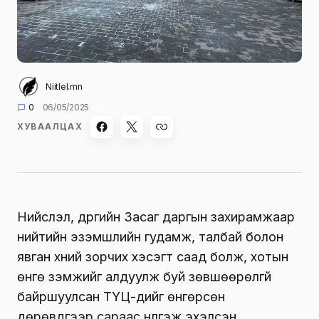
Niitlel.mn
0
06/05/2025
ХУВААЛЦАХ
Нийслэл, дүүргийн Засаг даргын захирамжаар
нийтийн эзэмшлийн гудамж, талбай болон
явган хүний зорчих хэсэгт саад болж, хотын
өнгө үзэмжийг алдуулж буй зөвшөөрөлгүй
байршуулсан ТҮЦ-үүдийг өнгөрсөн
дөрөвдүгээр сараас нүүлгэж эхэлсэн.