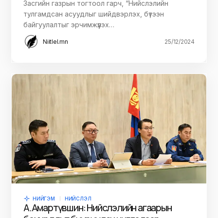
Засгийн газрын тогтоол гарч, “Нийслэлийн
тулгамдсан асуудлыг шийдвэрлэх, бүтээн
байгуулалтыг эрчимжүүлэх…
Niitlel.mn
25/12/2024
НИЙГЭМ
НИЙСЛЭЛ
А.Амартүвшин: Нийслэлийн агаарын