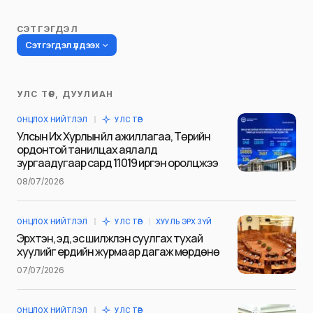
СЭТГЭГДЭЛ
Сэтгэгдэл үлдээх
УЛС ТӨР, ДУУЛИАН
Таны имэйл хаягийг нийтлэхгүй.
ОНЦЛОХ НИЙТЛЭЛ
УЛС ТӨР
Шаардлагатай талбаруудыг
*
гэж
Улсын Их Хурлын үйл ажиллагаа, Төрийн
тэмдэглэсэн
ордонтой танилцах аялалд
зургаадугаар сард 11019 иргэн оролцжээ
Name
*
08/07/2026
ОНЦЛОХ НИЙТЛЭЛ
УЛС ТӨР
ХУУЛЬ ЭРХ ЗҮЙ
E-mail
*
Эрхтэн, эд, эс шилжүүлэн суулгах тухай
хуулийг ердийн журмаар дагаж мөрдөнө
07/07/2026
Сэтгэгдэл
*
ОНЦЛОХ НИЙТЛЭЛ
УЛС ТӨР