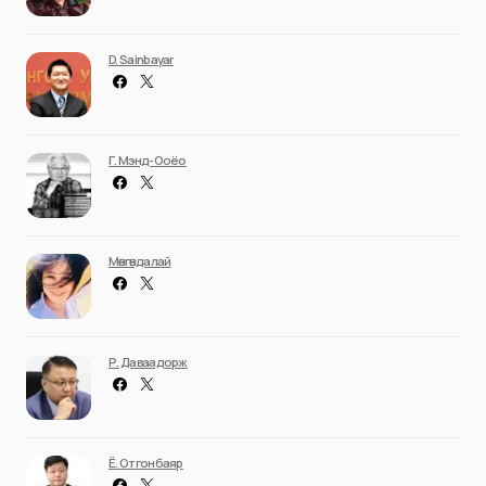
D. Sainbayar
Г. Мэнд-Ооёо
Мөнгөндалай
Р. Даваадорж
Ё. Отгонбаяр