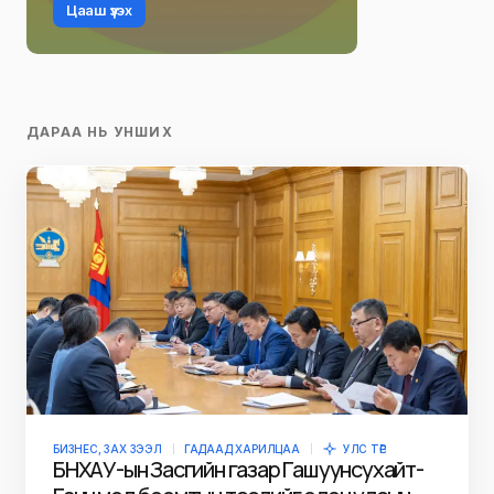
Цааш үзэх
ДАРАА НЬ УНШИХ
БИЗНЕС, ЗАХ ЗЭЭЛ
ГАДААД ХАРИЛЦАА
УЛС ТӨР
БНХАУ-ын Засгийн газар Гашуунсухайт-