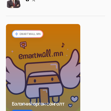
EMARTMALL.MN
Бэлэгний өргөн сонголт