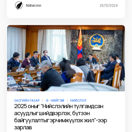
Niitlel.mn
25/12/2024
ЗАСГИЙН ГАЗАР
НИЙГЭМ
НИЙСЛЭЛ
2025 оныг “Нийслэлийн тулгамдсан
асуудлыг шийдвэрлэх, бүтээн
байгуулалтыг эрчимжүүлэх жил”-ээр
зарлав