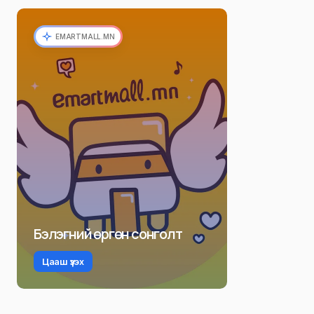
EMARTMALL.MN
Бэлэгний өргөн сонголт
Цааш үзэх