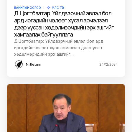
БАЙНГЫН ХОРОО
УЛС ТӨР
Д.Цогтбаатар: Үйлдвэрчний эвлэл бол
ард иргэдийн чөлөөт хүсэл эрмэлзэл
дээр үүссэн хөдөлмөрчдийн эрх ашгийг
хамгаалах байгууллага
Д.Цогтбаатар: Үйлдвэрчний эвлэл бол ард
иргэдийн чөлөөт хүсэл эрмэлзэл дээр үүссэн
хөдөлмөрчдийн эрх ашгийг…
Niitlel.mn
24/12/2024