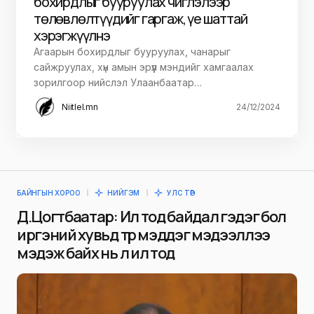
бохирдлыг бууруулах чиглэлээр
төлөвлөлтүүдийг гаргаж, үе шаттай
хэрэгжүүлнэ
Агаарын бохирдлыг бууруулах, чанарыг
сайжруулах, хүн амын эрүүл мэндийг хамгаалах
зорилгоор нийслэл Улаанбаатар…
Niitlel.mn
24/12/2024
БАЙНГЫН ХОРОО
НИЙГЭМ
УЛС ТӨР
Д.Цогтбаатар: Ил тод байдал гэдэг бол
иргэний хувьд төр мэддэг мэдээллээ
мэдэж байх нь л ил тод