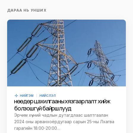
ДАРАА НЬ УНШИХ
НИЙГЭМ
НИЙСЛЭЛ
Өнөөдөр цахилгааны хязгаарлалт хийж
болзошгүй байршлууд
Эрчим хүчний чадлын дутагдлаас шалтгаалан
2024 оны арванхоёрдугаар сарын 25-ны Лхагва
гарагийн 18:00-20:00…