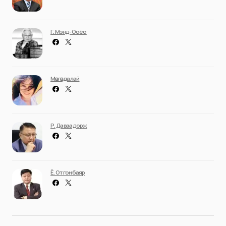
Г. Мэнд-Ооёо
Мөнгөндалай
Р. Даваадорж
Ё. Отгонбаяр