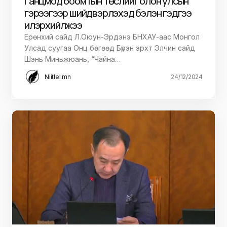
Ганцмод боомтын төслийг олон улсын
гэрээгээр шийдвэрлэхэд бэлэн гэдгээ
илэрхийлжээ
Ерөнхий сайд Л.Оюун-Эрдэнэ БНХАУ-аас Монгол
Улсад суугаа Онц бөгөөд Бүрэн эрхт Элчин сайд
Шэнь Миньжюань, “Чайна…
Niitlel.mn
24/12/2024