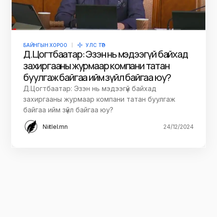
БАЙНГЫН ХОРОО
УЛС ТӨР
Д.Цогтбаатар: Эзэн нь мэдээгүй байхад
захиргааны журмаар компани татан
буулгаж байгаа ийм зүйл байгаа юу?
Д.Цогтбаатар: Эзэн нь мэдээгүй байхад
захиргааны журмаар компани татан буулгаж
байгаа ийм зүйл байгаа юу?
Niitlel.mn
24/12/2024