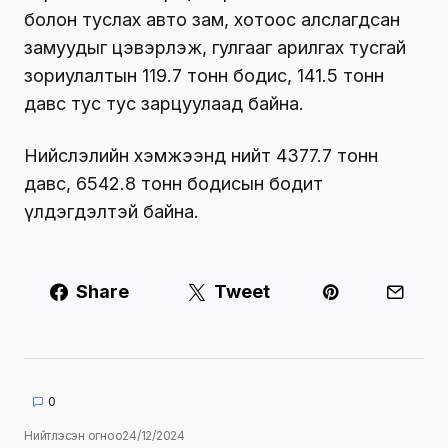
болон туслах авто зам, хотоос алслагдсан
замуудыг цэвэрлэж, гулгааг арилгах тусгай
зориулалтын 119.7 тонн бодис, 141.5 тонн
давс тус тус зарцуулаад байна.
Нийслэлийн хэмжээнд нийт 4377.7 тонн
давс, 6542.8 тонн бодисын бодит
үлдэгдэлтэй байна.
Share
Tweet
0
Нийтлэсэн огноо
24/12/2024