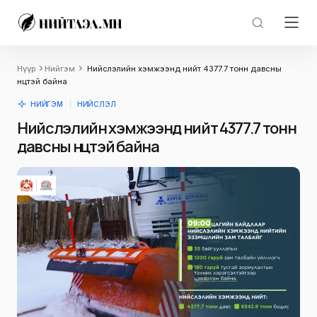
Нүүр
Нийгэм
Нийслэлийн хэмжээнд нийт 4377.7 тонн давсны
нөөцтэй байна
НИЙГЭМ
НИЙСЛЭЛ
Нийслэлийн хэмжээнд нийт 4377.7 тонн
давсны нөөцтэй байна