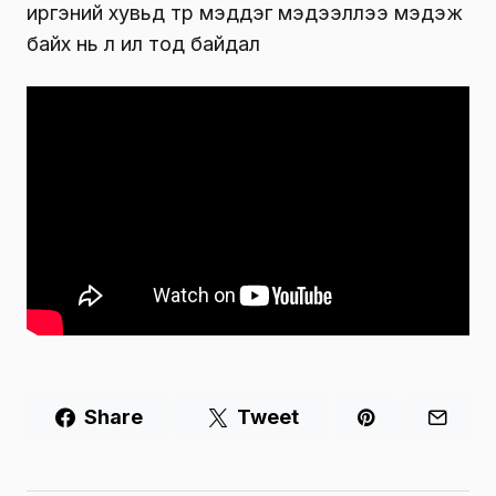
иргэний хувьд төр мэддэг мэдээллээ мэдэж
байх нь л ил тод байдал
Share
Tweet