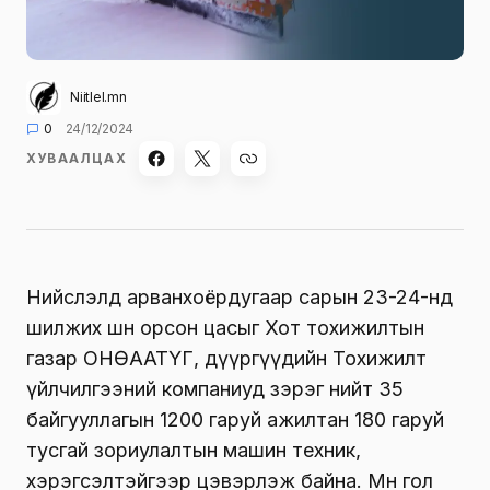
Niitlel.mn
0
24/12/2024
ХУВААЛЦАХ
Нийслэлд арванхоёрдугаар сарын 23-24-нд
шилжих шөнө орсон цасыг Хот тохижилтын
газар ОНӨААТҮГ, дүүргүүдийн Тохижилт
үйлчилгээний компаниуд зэрэг нийт 35
байгууллагын 1200 гаруй ажилтан 180 гаруй
тусгай зориулалтын машин техник,
хэрэгсэлтэйгээр цэвэрлэж байна. Мөн гол