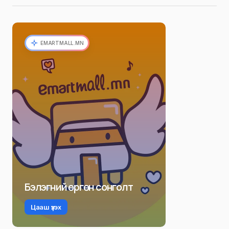
EMARTMALL.MN
Бэлэгний өргөн сонголт
Цааш үзэх