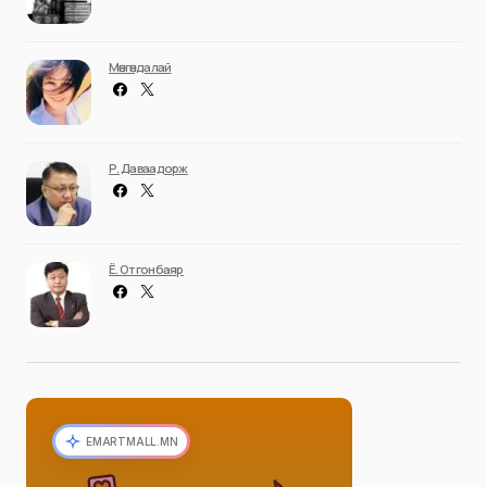
Мөнгөндалай
Р. Даваадорж
Ё. Отгонбаяр
EMARTMALL.MN