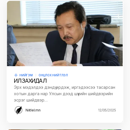
НИЙГЭМ
ОНЦЛОХ НИЙТЛЭЛ
ИЛ ЗАХИДАЛ
Эрх мэдэлдээ дэндүү эрдэж, иргэдээсээ тасарсан
хотын дарга нар Улсын дээд шүүхийн шийдвэрийн
эсрэг шийдвэр…
Niitlel.mn
12/05/2025