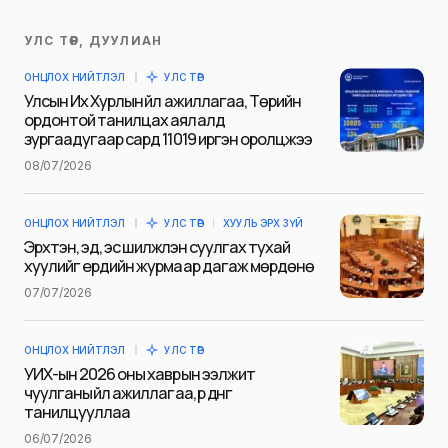
УЛС ТӨР, ДУУЛИАН
Таны имэйл хаягийг нийтлэхгүй.
ОНЦЛОХ НИЙТЛЭЛ
УЛС ТӨР
Шаардлагатай талбаруудыг
*
гэж
Улсын Их Хурлын үйл ажиллагаа, Төрийн
тэмдэглэсэн
ордонтой танилцах аялалд
зургаадугаар сард 11019 иргэн оролцжээ
Name
*
08/07/2026
ОНЦЛОХ НИЙТЛЭЛ
УЛС ТӨР
ХУУЛЬ ЭРХ ЗҮЙ
E-mail
*
Эрхтэн, эд, эс шилжүүлэн суулгах тухай
хуулийг ердийн журмаар дагаж мөрдөнө
07/07/2026
Сэтгэгдэл
*
ОНЦЛОХ НИЙТЛЭЛ
УЛС ТӨР
УИХ-ын 2026 оны хаврын ээлжит
чуулганы үйл ажиллагаа, үр дүнг
танилцууллаа
06/07/2026