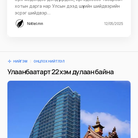
хотын дарга нар Улсын дээд шүүхийн шийдвэрийн
эсрэг шийдвэр…
Niitlel.mn
12/05/2025
НИЙГЭМ
ОНЦЛОХ НИЙТЛЭЛ
Улаанбаатарт 22 хэм дулаан байна