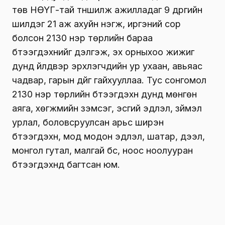
төв
НӨҮГ-тай
түншилж ажилладаг 9 дүүргийн
шилдэг 21 аж ахуйн нэгж, иргэний сор
болсон 2130 нэр төрлийн бараа
бүтээгдэхүүнийг дэлгэж, эх орныхоо жижиг
дунд үйлдвэр эрхлэгчдийн ур ухаан, авьяас
чадвар, гарын дүйг гайхууллаа. Тус сонгомол
2130 нэр төрлийн бүтээгдэхүүн дунд мөнгөн
аяга, хөгжмийн зэмсэг, эсгий эдлэл, зүймэл
урлал, боловсруулсан арьс ширэн
бүтээгдэхүүн, мод модон эдлэл, шатар, дээл,
монгол гутал, малгай бүс, ноос ноолууран
бүтээгдэхүүнүүд багтсан юм.