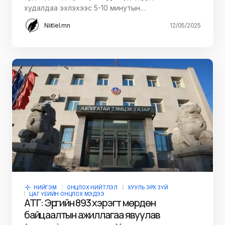
худалдаа эхлэхээс 5-10 минутын…
Niitlel.mn
12/05/2025
НИЙГЭМ
ОНЦЛОХ НИЙТЛЭЛ
ХУУЛЬ ЭРХ ЗҮЙ
ЦАГ ҮЕИЙН ОНЦЛОХ МЭДЭЭ
АТГ: Эрүүгийн 893 хэрэгт мөрдөн
байцаалтын ажиллагаа явуулав