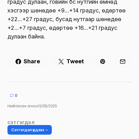
градус дулаан, говийн бүс нутгийн өмнөд
хэсгээр шөнөдөө +9…+14 градус, өдөртөө
+22…+27 градус, бусад нутгаар шөнөдөө
+2…+7 градус, өдөртөө +16…+21 градус
дулаан байна.
Share
Tweet
0
Нийтлэсэн огноо
12/05/2025
СЭТГЭГДЭЛ
Сэтгэгдэл үлдээх