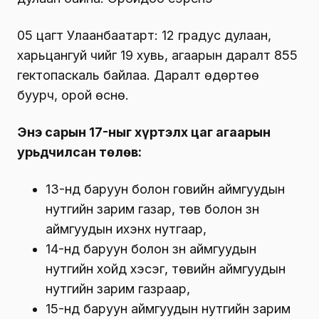
05 цагт Улаанбаатарт: 12 градус дулаан,
харьцангуй чийг 19 хувь, агаарын даралт 855
гектопаскаль байлаа. Даралт өдөртөө
буурч, орой өснө.
Энэ сарын 17-ныг хүртэлх цаг агаарын
урьдчилсан төлөв:
13-нд баруун болон говийн аймгуудын
нутгийн зарим газар, төв болон зүүн
аймгуудын ихэнх нутгаар,
14-нд баруун болон зүүн аймгуудын
нутгийн хойд хэсэг, төвийн аймгуудын
нутгийн зарим газраар,
15-нд баруун аймгуудын нутгийн зарим