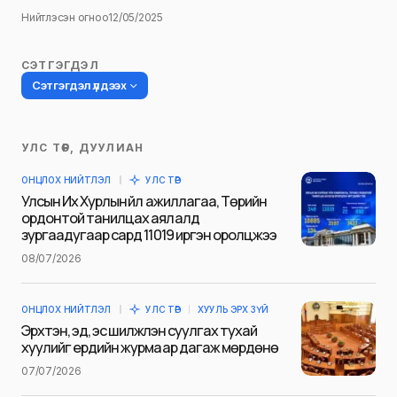
Нийтлэсэн огноо
12/05/2025
СЭТГЭГДЭЛ
Сэтгэгдэл үлдээх
УЛС ТӨР, ДУУЛИАН
Таны имэйл хаягийг нийтлэхгүй.
ОНЦЛОХ НИЙТЛЭЛ
УЛС ТӨР
Шаардлагатай талбаруудыг
*
гэж
Улсын Их Хурлын үйл ажиллагаа, Төрийн
тэмдэглэсэн
ордонтой танилцах аялалд
зургаадугаар сард 11019 иргэн оролцжээ
Name
*
08/07/2026
ОНЦЛОХ НИЙТЛЭЛ
УЛС ТӨР
ХУУЛЬ ЭРХ ЗҮЙ
E-mail
*
Эрхтэн, эд, эс шилжүүлэн суулгах тухай
хуулийг ердийн журмаар дагаж мөрдөнө
07/07/2026
Сэтгэгдэл
*