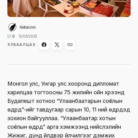
Niitlel.mn
0
12/05/2025
ХУВААЛЦАХ
Монгол улс, Унгар улс хооронд дипломат
харилцаа тогтоосны 75 жилийн ойн хүрээнд
Будапешт хотноо “Улаанбаатарын соёлын
өдрүүд”-ийг тавдугаар сарын 10, 11 ний өдрүүдэд
зохион байгууллаа. “Улаанбаатар хотын
соёлын өдрүүд” арга хэмжээнд нийслэлийн
Жижиг, дунд үйлдвэр үйлчилгээг дэмжих