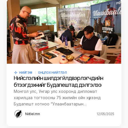
НИЙГЭМ
ОНЦЛОХ НИЙТЛЭЛ
Нийслэлийн шилдэг үйлдвэрлэгчдийн
бүтээгдэхүүнийг Будапештад дэлгэлээ
Монгол улс, Унгар улс хооронд дипломат
харилцаа тогтоосны 75 жилийн ойн хүрээнд
Будапешт хотноо “Улаанбаатарын…
Niitlel.mn
12/05/2025