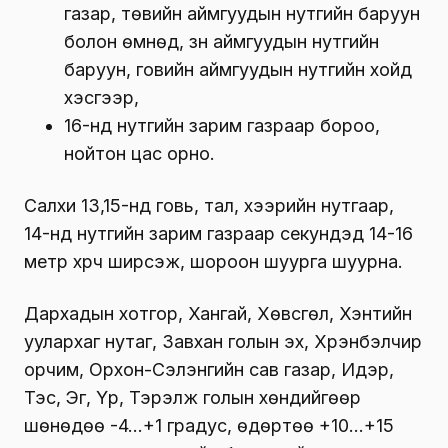
газар, төвийн аймгуудын нутгийн баруун
болон өмнөд, зүүн аймгуудын нутгийн
баруун, говийн аймгуудын нутгийн хойд
хэсгээр,
16-нд нутгийн зарим газраар бороо,
нойтон цас орно.
Салхи 13,15-нд говь, тал, хээрийн нутгаар,
14-нд нутгийн зарим газраар секундэд 14-16
метр хүрч ширүүсэж, шороон шуурга шуурна.
Дархадын хотгор, Хангай, Хөвсгөл, Хэнтийн
уулархаг нутаг, Завхан голын эх, Хүрэнбэлчир
орчим, Орхон-Сэлэнгийн сав газар, Идэр,
Тэс, Эг, Үүр, Тэрэлж голын хөндийгөөр
шөнөдөө -4…+1 градус, өдөртөө +10…+15