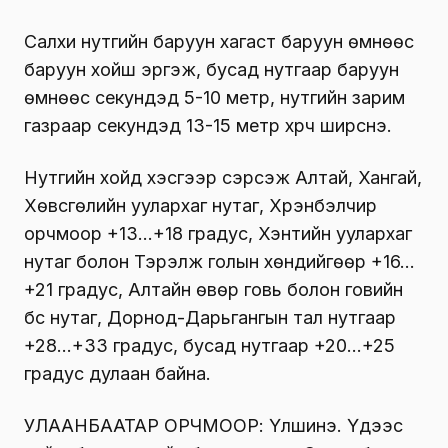
Салхи нутгийн баруун хагаст баруун өмнөөс
баруун хойш эргэж, бусад нутгаар баруун
өмнөөс секундэд 5-10 метр, нутгийн зарим
газраар секундэд 13-15 метр хүрч ширүүснэ.
Нутгийн хойд хэсгээр сэрүүсэж Алтай, Хангай,
Хөвсгөлийн уулархаг нутаг, Хүрэнбэлчир
орчмоор +13…+18 градус, Хэнтийн уулархаг
нутаг болон Тэрэлж голын хөндийгөөр +16…
+21 градус, Алтайн өвөр говь болон говийн
бүс нутаг, Дорнод-Дарьгангын тал нутгаар
+28…+33 градус, бусад нутгаар +20…+25
градус дулаан байна.
УЛААНБААТАР ОРЧМООР: Үүлшинэ. Үдээс