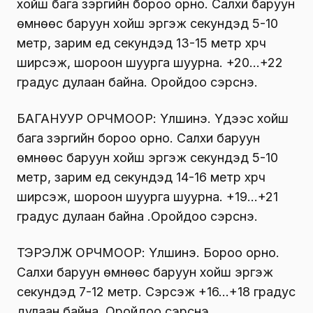
хойш бага зэргийн бороо орно. Салхи баруун
өмнөөс баруун хойш эргэж секундэд 5-10
метр, зарим үед секундэд 13-15 метр хүрч
ширүүсэж, шороон шуурга шуурна. +20…+22
градус дулаан байна. Оройдоо сэрүүснэ.
БАГАНУУР ОРЧМООР: Үүлшинэ. Үдээс хойш
бага зэргийн бороо орно. Салхи баруун
өмнөөс баруун хойш эргэж секундэд 5-10
метр, зарим үед секундэд 14-16 метр хүрч
ширүүсэж, шороон шуурга шуурна. +19…+21
градус дулаан байна .Оройдоо сэрүүснэ.
ТЭРЭЛЖ ОРЧМООР: Үүлшинэ. Бороо орно.
Салхи баруун өмнөөс баруун хойш эргэж
секундэд 7-12 метр. Сэрүүсэж +16…+18 градус
дулаан байна. Оройдоо сэрүүснэ