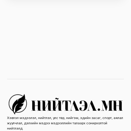
Хэвлэл мэдээлэл, нийтлэл, улс төр, нийгэм, эдийн засаг, спорт, аялал
жуулчлал, дэлхийн мэдээ мэдээллийн талаарх сонирхолтой
нийтлэлүүд.