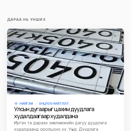
ДАРАА НЬ УНШИХ
НИЙГЭМ
ОНЦЛОХ НИЙТЛЭЛ
Улсын дугаарыг цахим дуудлага
худалдаагаар худалдана
Иргэн та дараах зөвлөмжийн дагуу дуудлага
худалдаанд оролцоно уу. Үүнд: Дуудлага