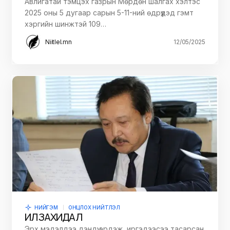
Авлигатай тэмцэх газрын Мөрдөн шалгах хэлтэс
2025 оны 5 дугаар сарын 5-11-ний өдрүүдэд гэмт
хэргийн шинжтэй 109…
Niitlel.mn
12/05/2025
НИЙГЭМ
ОНЦЛОХ НИЙТЛЭЛ
ИЛ ЗАХИДАЛ
Эрх мэдэлдээ дэндүү эрдэж, иргэдээсээ тасарсан