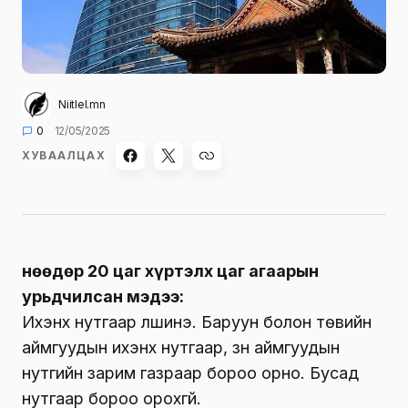
Niitlel.mn
0
12/05/2025
ХУВААЛЦАХ
Өнөөдөр 20 цаг хүртэлх цаг агаарын
урьдчилсан мэдээ:
Ихэнх нутгаар үүлшинэ. Баруун болон төвийн
аймгуудын ихэнх нутгаар, зүүн аймгуудын
нутгийн зарим газраар бороо орно. Бусад
нутгаар бороо орохгүй.