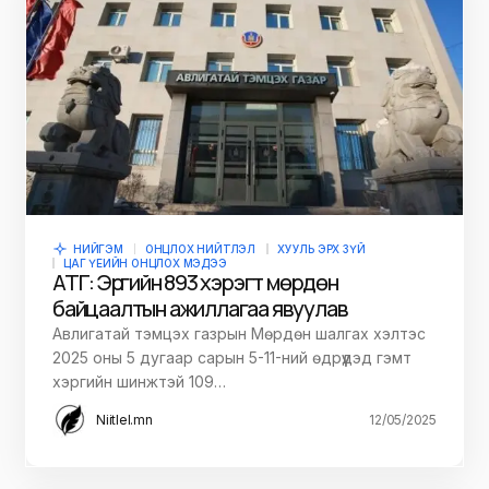
НИЙГЭМ
ОНЦЛОХ НИЙТЛЭЛ
ХУУЛЬ ЭРХ ЗҮЙ
ЦАГ ҮЕИЙН ОНЦЛОХ МЭДЭЭ
АТГ: Эрүүгийн 893 хэрэгт мөрдөн
байцаалтын ажиллагаа явуулав
Авлигатай тэмцэх газрын Мөрдөн шалгах хэлтэс
2025 оны 5 дугаар сарын 5-11-ний өдрүүдэд гэмт
хэргийн шинжтэй 109…
Niitlel.mn
12/05/2025