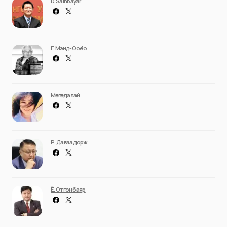
D. Sainbayar
Г. Мэнд-Ооёо
Мөнгөндалай
Р. Даваадорж
Ё. Отгонбаяр