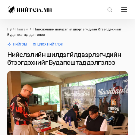
Нүүр
Нийгэм
Нийслэлийн шилдэг үйлдвэрлэгчдийн бүтээгдэхүүнийг
Будапештад дэлгэлээ
НИЙГЭМ
ОНЦЛОХ НИЙТЛЭЛ
Нийслэлийн шилдэг үйлдвэрлэгчдийн
бүтээгдэхүүнийг Будапештад дэлгэлээ