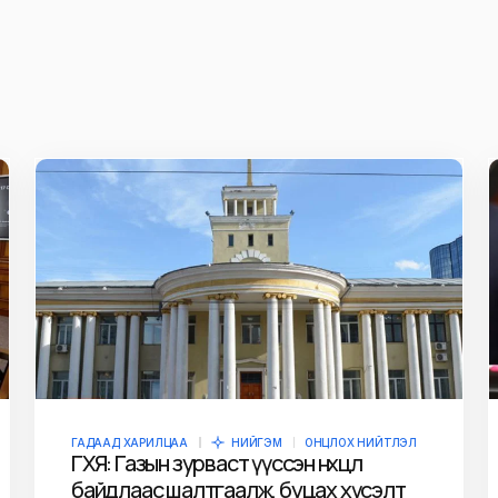
ж
E-mail
*
owser for the next
ГАДААД ХАРИЛЦАА
НИЙГЭМ
ОНЦЛОХ НИЙТЛЭЛ
ГХЯ: Газын зурваст үүссэн нөхцөл
байдлаас шалтгаалж, буцах хүсэлт