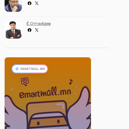
Ё. Отгонбаяр
EMARTMALL.MN