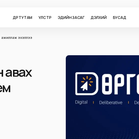
ӨДӨР ТУТАМ
УЛС ТӨР
ЭДИЙН ЗАСАГ
ДЭЛХИЙ
БУСАД
ем ажиллаж эхэллээ
н авах
ем