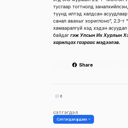
тусгаар тогтнолд заналхийлсэн, х
түүнд илтэд халдсан асуудлаар 
санал авахыг хориглоно”, 2.3-т 
хамааралгүй хэд хэдэн асуудал 
байдаг
гэж Улсын Их Хурлын Хэ
харилцах газраас мэдээлэв.
Share
0
СЭТГЭГДЭЛ
Сэтгэгдэл үлдээх