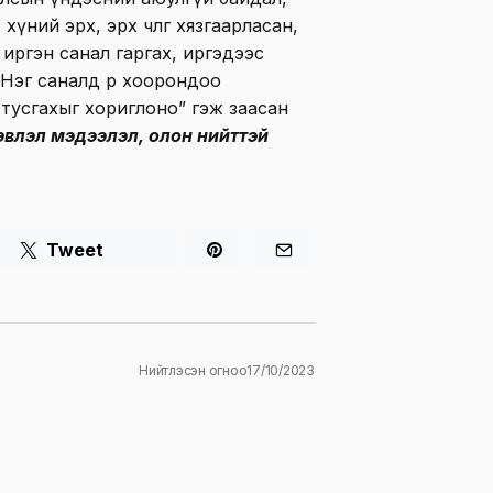
үний эрх, эрх чөлөөг хязгаарласан,
иргэн санал гаргах, иргэдээс
“Нэг саналд өөр хоорондоо
тусгахыг хориглоно” гэж заасан
влэл мэдээлэл, олон нийттэй
Tweet
Нийтлэсэн огноо
17/10/2023