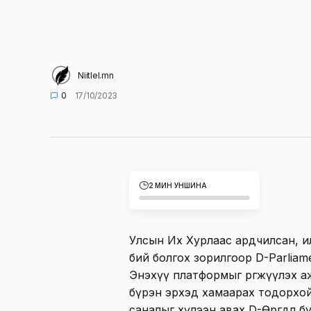
Niitlel.mn
0
17/10/2023
2 МИН УНШИНА
Улсын Их Хурлаас ардчилсан, ил
бий болгох зорилгоор D-Parliam
Энэхүү платформыг өргөжүүлэх 
бүрэн эрхэд хамаарах тодорхо
саналыг хүлээн авах D-Өргөдөл б