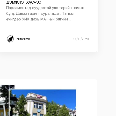
дэмжлэг хүсчээ
Парламентад суудалтай улс төрийн намын
бүлгүүд Даваа гаригт хуралддаг. Тэгвэл
өчигдөр УИХ дахь МАН-ын бүлгийн…
Niitlel.mn
17/10/2023