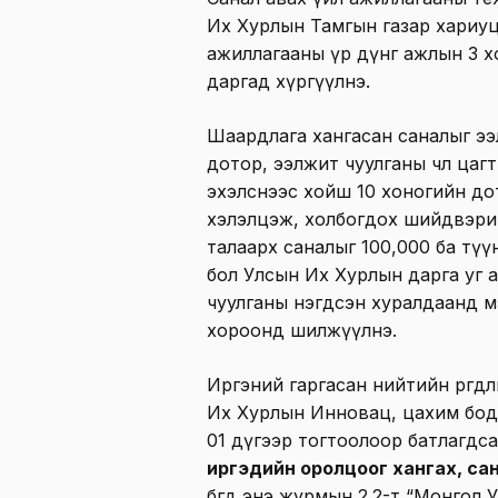
Их Хурлын Тамгын газар хариуцан
ажиллагааны үр дүнг ажлын 3 х
даргад хүргүүлнэ.
Шаардлага хангасан саналыг ээ
дотор, ээлжит чуулганы чөлөө ца
эхэлснээс хойш 10 хоногийн до
хэлэлцэж, холбогдох шийдвэрий
талаарх саналыг 100,000 ба тү
бол Улсын Их Хурлын дарга уг 
чуулганы нэгдсэн хуралдаанд м
хороонд шилжүүлнэ.
Иргэний гаргасан нийтийн өргөд
Их Хурлын Инновац, цахим бод
01 дүгээр тогтоолоор батлагдса
иргэдийн оролцоог хангах, са
бөгөөд энэ журмын 2.2-т “Монгол