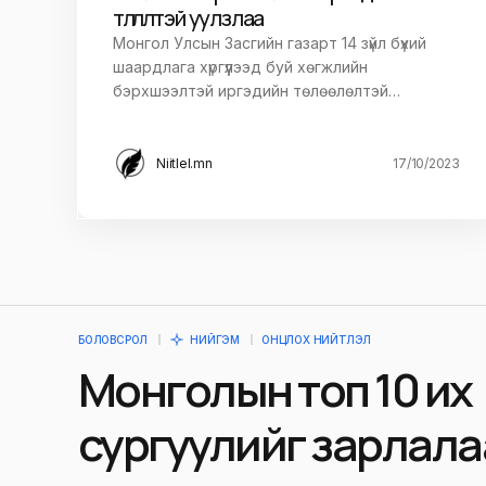
төлөөлөлтэй уулзлаа
Монгол Улсын Засгийн газарт 14 зүйл бүхий
шаардлага хүргүүлээд буй хөгжлийн
бэрхшээлтэй иргэдийн төлөөлөлтэй…
Niitlel.mn
17/10/2023
БОЛОВСРОЛ
НИЙГЭМ
ОНЦЛОХ НИЙТЛЭЛ
Монголын топ 10 их
сургуулийг зарлала