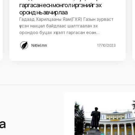
гаргасан есөн монгол иргэнийг эх
оронд нь авчирлаа
Гадаад Харилцааны Яам(ГХЯ) Газын зурваст
үүссэн нөхцөл байдлаас шалтгаалан эх
орондоо буцах хүсэлт гаргасан есөн…
Niitlel.mn
17/10/2023
а