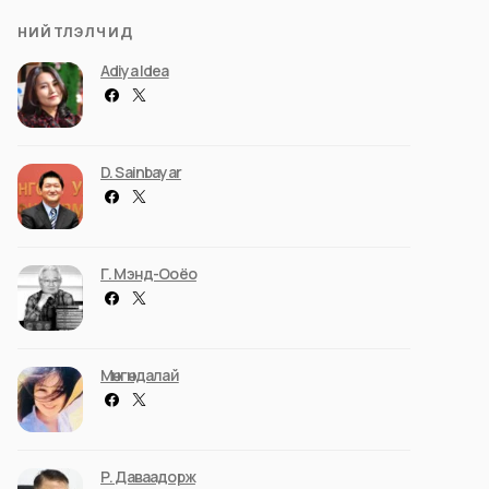
НИЙТЛЭЛЧИД
Adiya Idea
D. Sainbayar
Г. Мэнд-Ооёо
Мөнгөндалай
Р. Даваадорж