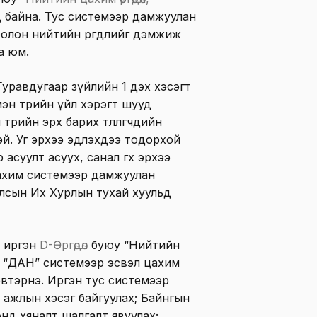
эд байна. Тус системээр дамжуулан
 болон нийтийн өргөдлийг дэмжиж
а юм.
уравдугаар зүйлийн 1 дэх хэсэгт
эн төрийн үйл хэрэгт шууд
өрийн эрх барих төлөөлөгчдийн
эй. Уг эрхээ эдлэхдээ тодорхой
суулт асуух, санал өгөх эрхээ
ахим системээр дамжуулан
лсын Их Хурлын тухай хуульд
н иргэн
D-Өргөдөл
буюу “Нийтийн
-д “ДАН” системээр эсвэл цахим
эвтэрнэ. Иргэн тус системээр
ажлын хэсэг байгуулах; Байнгын
нд хяналт шалгалт явуулах;