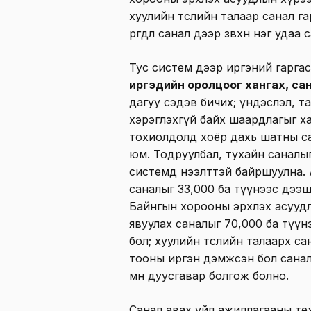
хуулийн төслийн талаар санал г
өргөдөл санал дээр зөвхөн нэг удаа
Тус систем дээр иргэний гаргас
иргэдийн оролцоог хангах, са
дагуу сэдэв бичих; үндэслэл, та
хэрэглэхгүй байх шаардлагыг х
тохиолдолд хоёр дахь шатны са
юм. Тодруулбал, тухайн саналы
системд нээлттэй байршуулна. 
саналыг 33,000 ба түүнээс дээ
Байнгын хорооны эрхлэх асууд
явуулах саналыг 70,000 ба түү
бол; хуулийн төслийн талаарх с
тооны иргэн дэмжсэн бол санал
өмнө дуусгавар болгож болно.
Санал авах үйл ажиллагааны те