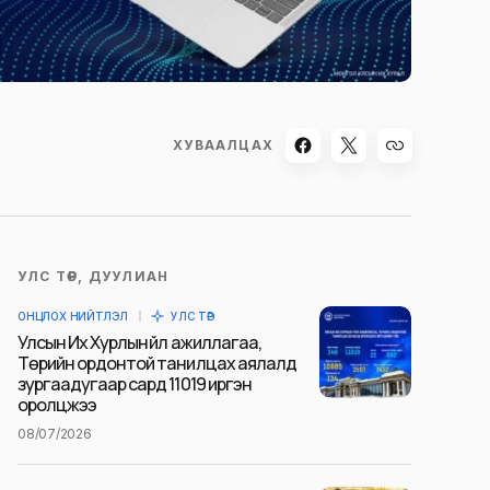
ХУВААЛЦАХ
УЛС ТӨР, ДУУЛИАН
ОНЦЛОХ НИЙТЛЭЛ
УЛС ТӨР
Улсын Их Хурлын үйл ажиллагаа,
Төрийн ордонтой танилцах аялалд
зургаадугаар сард 11019 иргэн
оролцжээ
08/07/2026