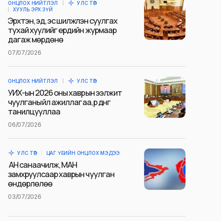
ОНЦЛОХ НИЙТЛЭЛ
УЛС ТӨР
ХУУЛЬ ЭРХ ЗҮЙ
Эрхтэн, эд, эс шилжүүлэн суулгах
тухай хуулийг ердийн журмаар
дагаж мөрдөнө
07/07/2026
ОНЦЛОХ НИЙТЛЭЛ
УЛС ТӨР
УИХ-ын 2026 оны хаврын ээлжит
чуулганы үйл ажиллагаа, үр дүнг
танилцууллаа
06/07/2026
УЛС ТӨР
ЦАГ ҮЕИЙН ОНЦЛОХ МЭДЭЭ
АН санаачилж, МАН
замхруулсаар хаврын чуулган
өндөрлөлөө
03/07/2026