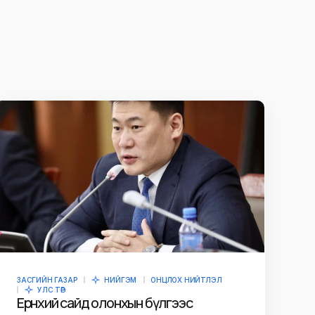
ЗАСГИЙН ГАЗАР
НИЙГЭМ
ОНЦЛОХ НИЙТЛЭЛ
УЛС ТӨР
Ерөнхий сайд олонхын бүлгээс