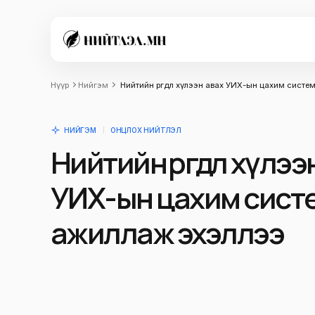
Нүүр
Нийгэм
Нийтийн өргөдөл хүлээн авах УИХ-ын цахим сист
НИЙГЭМ
ОНЦЛОХ НИЙТЛЭЛ
Нийтийн өргөдөл хүлээ
УИХ-ын цахим сист
ажиллаж эхэллээ