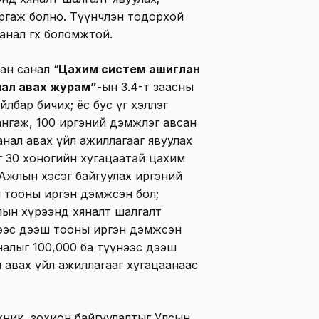
аргаж болно. Түүнчлэн тодорхой
 санал өгөх боломжтой.
ан санал “
Цахим систем ашиглан
нал авах журам”
-ын 3.4-т заасны
йлбар бичих; ёс бус үг хэллэг
ангаж, 100 иргэний дэмжлэг авсан
нал авах үйл ажиллагааг явуулах
г 30 хоногийн хугацаатай цахим
Ажлын хэсэг байгуулах иргэний
ш тооны иргэн дэмжсэн бол;
лын хүрээнд хяналт шалгалт
нээс дээш тооны иргэн дэмжсэн
аналыг 100,000 ба түүнээс дээш
 авах үйл ажиллагааг хугацаанаас
хник, зохион байгуулалтыг Улсын