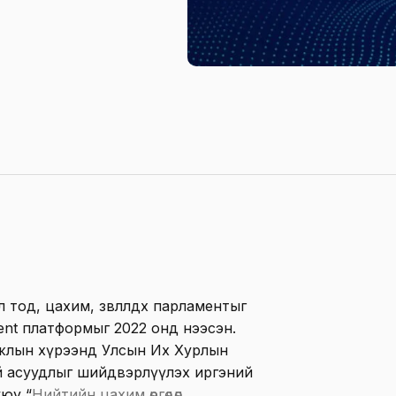
 тод, цахим, зөвлөлдөх парламентыг
ent платформыг 2022 онд нээсэн.
ажлын хүрээнд Улсын Их Хурлын
й асуудлыг шийдвэрлүүлэх иргэний
уюу “
Нийтийн цахим өргөдөл,