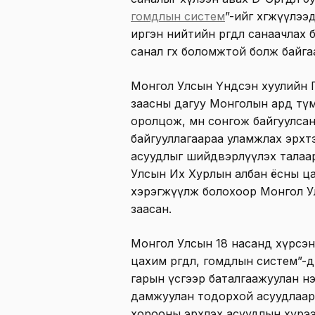
гомдлын систем
”-ийг хөгжүүлэ
иргэн нийтийн өргөдөл санаачлах
санал өгөх боломжтой болж байга
Монгол Улсын Үндсэн хуулийн Г
заасны дагуу Монголын ард түм
оролцож, мөн сонгож байгуулсан т
байгууллагаараа уламжлах эрхт
асуудлыг шийдвэрлүүлэх талаар а
Улсын Их Хурлын албан ёсны ц
хэрэгжүүлж болохоор Монгол У
заасан.
Монгол Улсын 18 насанд хүрсэ
цахим өргөдөл, гомдлын систем”
гарын үсгээр баталгаажуулан н
дамжуулан тодорхой асуудлаар 
хорооны эрхлэх асуудлын хүрээ