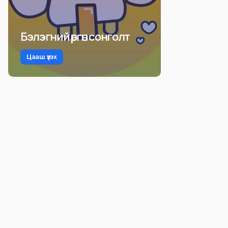
Бэлэгний өргөн сонголт
Цааш үзэх