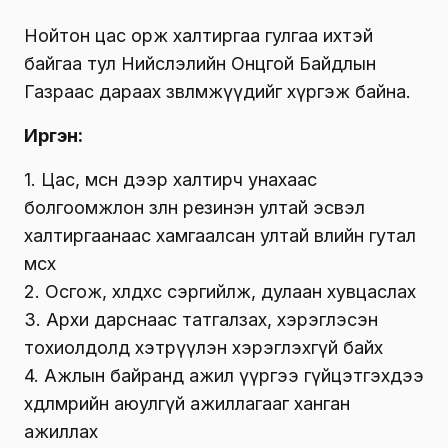
Нойтон цас орж халтиргаа гулгаа ихтэй
байгаа тул Нийслэлийн Онцгой Байдлын
Газраас дараах зөвлөмжүүдийг хүргэж байна.
Иргэн:
1. Цас, мөсөн дээр халтирч унахаас
болгоомжлон зөөлөн резинэн ултай эсвэл
халтиргаанаас хамгаалсан ултай өвлийн гутал
өмсөх
2. Осгож, хөлдөхөөс сэргийлж, дулаан хувцаслах
3. Архи дарснаас татгалзах, хэрэглэсэн
тохиолдолд хэтрүүлэн хэрэглэхгүй байх
4. Ажлын байранд ажил үүргээ гүйцэтгэхдээ
хөдөлмөрийн аюулгүй ажиллагааг ханган
ажиллах