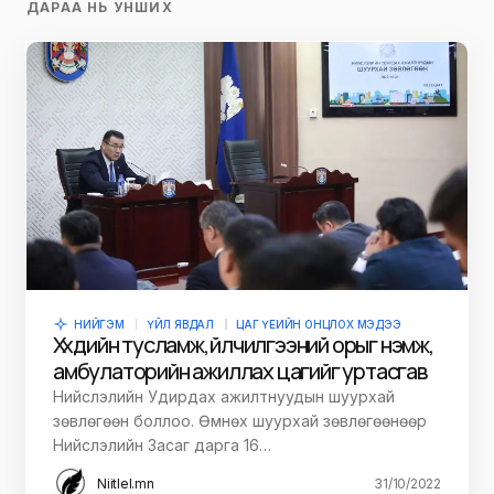
ДАРАА НЬ УНШИХ
НИЙГЭМ
ҮЙЛ ЯВДАЛ
ЦАГ ҮЕИЙН ОНЦЛОХ МЭДЭЭ
Хүүхдийн тусламж, үйлчилгээний орыг нэмж,
амбулаторийн ажиллах цагийг уртасгав
Нийслэлийн Удирдах ажилтнуудын шуурхай
зөвлөгөөн боллоо. Өмнөх шуурхай зөвлөгөөнөөр
Нийслэлийн Засаг дарга 16…
Niitlel.mn
31/10/2022