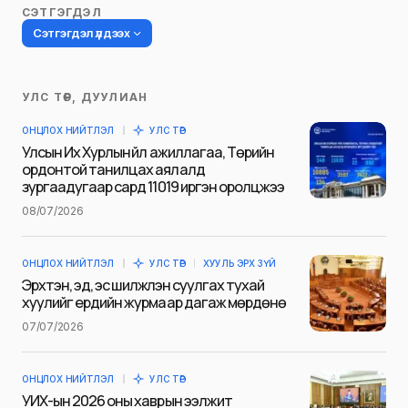
СЭТГЭГДЭЛ
Сэтгэгдэл үлдээх
УЛС ТӨР, ДУУЛИАН
Таны имэйл хаягийг нийтлэхгүй.
ОНЦЛОХ НИЙТЛЭЛ
УЛС ТӨР
Шаардлагатай талбаруудыг
*
гэж
Улсын Их Хурлын үйл ажиллагаа, Төрийн
тэмдэглэсэн
ордонтой танилцах аялалд
зургаадугаар сард 11019 иргэн оролцжээ
Name
*
08/07/2026
ОНЦЛОХ НИЙТЛЭЛ
УЛС ТӨР
ХУУЛЬ ЭРХ ЗҮЙ
E-mail
*
Эрхтэн, эд, эс шилжүүлэн суулгах тухай
хуулийг ердийн журмаар дагаж мөрдөнө
07/07/2026
Сэтгэгдэл
*
ОНЦЛОХ НИЙТЛЭЛ
УЛС ТӨР
УИХ-ын 2026 оны хаврын ээлжит