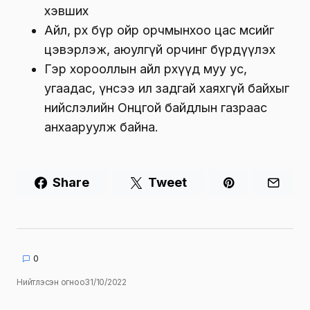
хэвших
Айл, өрх бүр ойр орчмынхоо цас мөсийг
цэвэрлэж, аюулгүй орчинг бүрдүүлэх
Гэр хорооллын айл өрхүүд муу ус,
угаадас, үнсээ ил задгай хаяхгүй байхыг
нийслэлийн Онцгой байдлын газраас
анхааруулж байна.
Share
Tweet
0
Нийтлэсэн огноо
31/10/2022