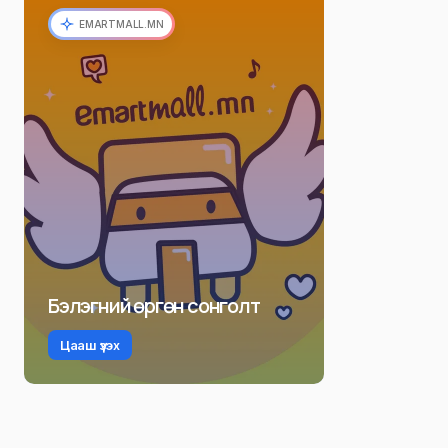
EMARTMALL.MN
Бэлэгний өргөн сонголт
Цааш үзэх