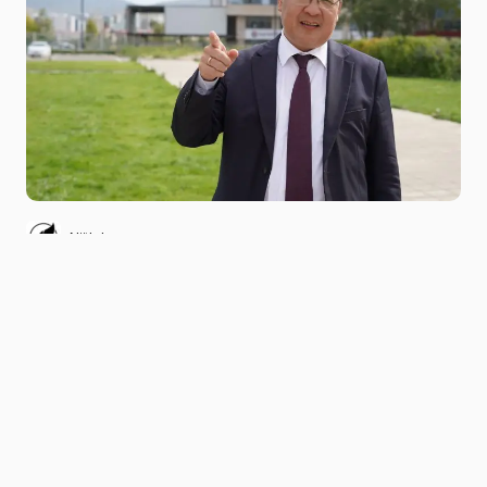
Niitlel.mn
0
31/10/2022
ХУВААЛЦАХ
Монгол Улсын Ерөнхийлөгчийн санаачилсан
“Тэрбум мод” төслийг хэрэгжүүлэхэд усны