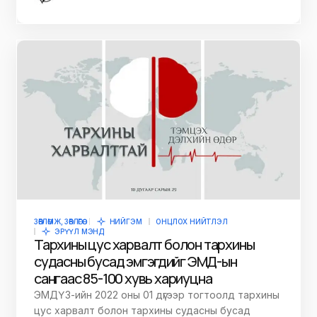
ЗӨВЛӨМЖ, ЗӨВЛӨГӨӨ
НИЙГЭМ
ОНЦЛОХ НИЙТЛЭЛ
ЭРҮҮЛ МЭНД
Тархины цус харвалт болон тархины
судасны бусад эмгэгүүдийг ЭМД-ын
сангаас 85-100 хувь хариуцна
ЭМДҮЗ-ийн 2022 оны 01 дүгээр тогтоолд тархины
цус харвалт болон тархины судасны бусад