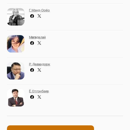
Г. Мэнд-Ооёо
Мөнгөндалай
Р. Даваадорж
Ё. Отгонбаяр