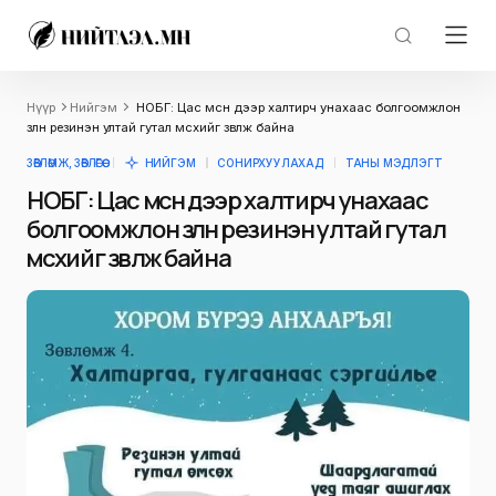
Нүүр
Нийгэм
НОБГ: Цас мөсөн дээр халтирч унахаас болгоомжлон
зөөлөн резинэн ултай гутал өмсөхийг зөвлөж байна
ЗӨВЛӨМЖ, ЗӨВЛӨГӨӨ
НИЙГЭМ
СОНИРХУУЛАХАД
ТАНЫ МЭДЛЭГТ
НОБГ: Цас мөсөн дээр халтирч унахаас
болгоомжлон зөөлөн резинэн ултай гутал
өмсөхийг зөвлөж байна