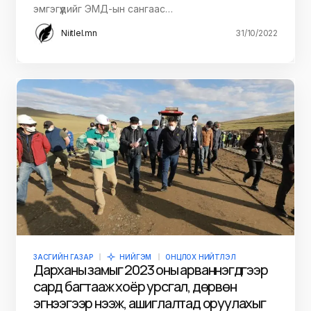
эмгэгүүдийг ЭМД-ын сангаас…
Niitlel.mn
31/10/2022
ЗАСГИЙН ГАЗАР
НИЙГЭМ
ОНЦЛОХ НИЙТЛЭЛ
Дарханы замыг 2023 оны арваннэгдүгээр
сард багтааж хоёр урсгал, дөрвөн
эгнээгээр нээж, ашиглалтад оруулахыг