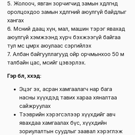
5. Жолооч, явган зорчигчид замын хөдөлгөөнд
оролцохдоо замын хөдөлгөөний аюулгүй байдлыг
хангах
6. Мөсний даац хүн, мал, машин тэрэг явахад
аюулгүй хэмжээнд хүрч бэхжээгүй байгаа
тул мөс цөмрөх аюулаас сэргийлэх
7. Албан байгууллагууд ойр орчмынхоо 50 м
талбайн цас, мөсийг цэвэрлэх.
Гэр бүл, хүүхэд
:
Эцэг эх, асран хамгаалагч нар бага
насны хүүхдэд тавих хараа хяналтаа
сайжруулах
Тээврийн хэрэгсэлээр хүүхдийг авч
явахдаа хамгаалах бүс, хүүхдийн
зориулалтын суудлыг заавал хэрэглэж