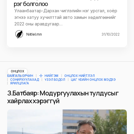
үүрэг болголоо
Улаанбаатар-Дархан чиглэлийн нэг урсгал, хоёр
эгнээ хатуу хучилттай авто замын хөдөлгөөнийг
2022 оны аравдугаар…
Niitlel.mn
31/10/2022
ОНЦЛОХ
БАЙГАЛЬ ОРЧИН
НИЙГЭМ
ОНЦЛОХ НИЙТЛЭЛ
СОНИРХУУЛАХАД
ҮЗЭЛ БОДОЛ
ЦАГ ҮЕИЙН ОНЦЛОХ МЭДЭЭ
ЯРИЛЦЛАГА
З.Батбаяр: Мод ургуулахын тулд усыг
хайрлах хэрэггүй