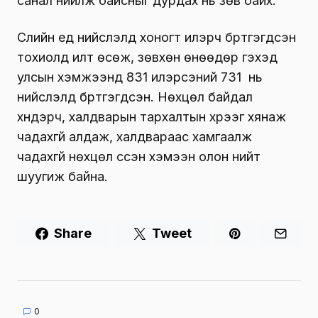
санал нийлж байсныг дурдах нь зөв байх.
Сүүлийн үед нийслэлд хоногт илэрч бүртгэгдсэн
тохиолд илт өсөж, зөвхөн өнөөдөр гэхэд
улсын хэмжээнд 831 илэрсэний 731 нь
нийслэлд бүртгэгдсэн. Нөхцөл байдал
хүндэрч, халдварын тархалтын хүрээг хянаж
чадахгүй алдаж, халдвараас хамгаалж
чадахгүй нөхцөл үүссэн хэмээн олон нийт
шуугиж байна.
Share
Tweet
0