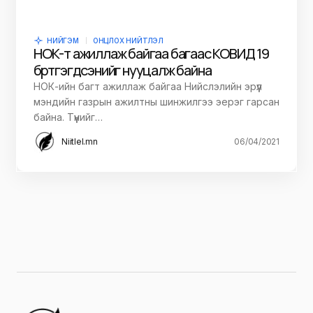
НИЙГЭМ
ОНЦЛОХ НИЙТЛЭЛ
НОК-т ажиллаж байгаа багаас КОВИД 19
бүртгэгдсэнийг нууцалж байна
НОК-ийн багт ажиллаж байгаа Нийслэлийн эрүүл
мэндийн газрын ажилтны шинжилгээ эерэг гарсан
байна. Түүнийг…
Niitlel.mn
06/04/2021