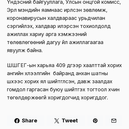
Үндэсний байгууллага, Улсын онцгой комисс,
Эрүүл мэндийн яамнаас ирүүлсэн зөвлөмж,
коронавирусын халдвараас урьдчилан
сэргийлэх, халдвар илэрсэн тохиолдолд
ажиллах хариу арга хэмжээний
төлөвлөгөөний дагуу үйл ажиллагаагаа
явуулж байна.
ШШГЕГ-ын харьяа 409 дүгээр хаалттай хорих
ангийн хүлээлгийн байранд анхан шатны
шүүхээс хорих ял шийтгүүлсэн, давж заалдах
гомдол гаргасан буюу шийтгэх тогтоол хүчин
төгөлдөржөөгүй хоригдогчид хоригддог.
Share
Tweet