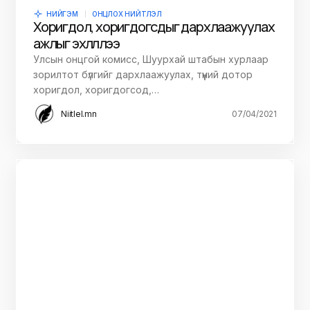
НИЙГЭМ
ОНЦЛОХ НИЙТЛЭЛ
Хоригдол, хоригдогсдыг дархлаажуулах
ажлыг эхлүүллээ
Улсын онцгой комисс, Шуурхай штабын хурлаар
зорилтот бүлгийг дархлаажуулах, түүний дотор
хоригдол, хоригдогсод,…
Niitlel.mn
07/04/2021