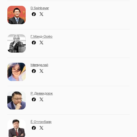
D. Sainbayar
Г. Мэнд-Ооёо
Мөнгөндалай
Р. Даваадорж
Ё. Отгонбаяр