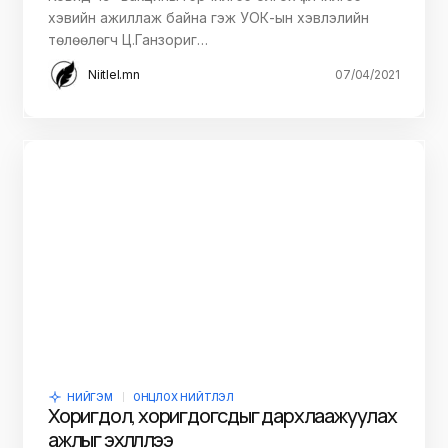
хэвийн ажиллаж байна гэж УОК-ын хэвлэлийн
төлөөлөгч Ц.Ганзориг…
Niitlel.mn
07/04/2021
НИЙГЭМ
ОНЦЛОХ НИЙТЛЭЛ
Хоригдол, хоригдогсдыг дархлаажуулах
ажлыг эхлүүллээ