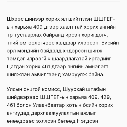
Шүүхээс шинээр хорих ял шийтгүүлэн ШШГЕГ-
ын харьяа 409 дүгээр хаалттай хорих ангийн
түр тусгаарлах байранд ирсэн хоригдогч,
түүний өмгөөлөгчөөс халдвар илэрсэн. Биеийн
эрүүл мэндийн байдалд хүндэрсэн шинж
тэмдэг илрээгүй ч шаардлагатай иргэдийг
Цагдан хорих 461 дүгээр ангийн эмнэлэгт
шилжүүлэн эмчилгээнд хамруулж байна.
Улсын онцгой комисс, Шуурхай штабын
шийдвэрээр ШШГЕГ-ын харьяа 409, 429,
461 болон Улаанбаатар хотын бүсийн хорих
ангиудад дархлаажуулалтын ажлыг
өнөөдрөөс эхлүүлсэн бөгөөд Нэгдсэн