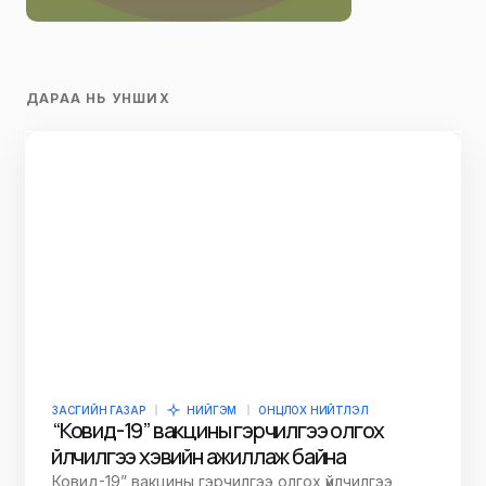
ДАРАА НЬ УНШИХ
ЗАСГИЙН ГАЗАР
НИЙГЭМ
ОНЦЛОХ НИЙТЛЭЛ
“Ковид-19” вакцины гэрчилгээ олгох
үйлчилгээ хэвийн ажиллаж байна
Ковид-19” вакцины гэрчилгээ олгох үйлчилгээ