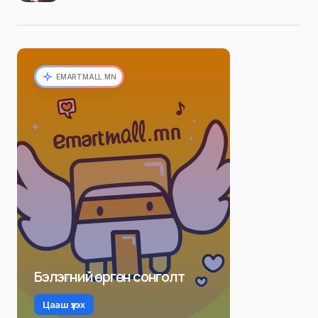
EMARTMALL.MN
Бэлэгний өргөн сонголт
Цааш үзэх