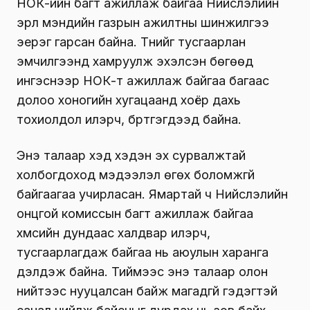
НОК-ийн багт ажиллаж байгаа Нийслэлийн
эрүүл мэндийн газрын ажилтны шинжилгээ
эерэг гарсан байна. Түүнийг тусгаарлан
эмчилгээнд хамруулж эхэлсэн бөгөөд
ингэснээр НОК-т ажиллаж байгаа багаас
долоо хоногийн хугацаанд хоёр дахь
тохиолдол илэрч, бүртгэгдээд байна.
Энэ талаар хэд хэдэн эх сурвалжтай
холбогдоход мэдээлэл өгөх боломжгүй
байгаагаа учирласан. Ямартай ч Нийслэлийн
онцгой комиссын багт ажиллаж байгаа
хүмүүсийн дундаас халдвар илэрч,
тусгаарлагдаж байгаа нь аюулын харанга
дэлдэж байна. Тиймээс энэ талаар олон
нийтээс нууцалсан байж магадгүй гэдэгтэй