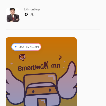
Ё. Отгонбаяр
EMARTMALL.MN