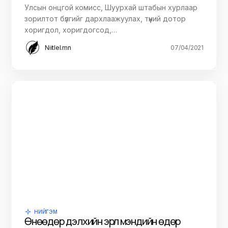
Улсын онцгой комисс, Шуурхай штабын хурлаар
зорилтот бүлгийг дархлаажуулах, түүний дотор
хоригдол, хоригдогсод,…
Niitlel.mn
07/04/2021
НИЙГЭМ
Өнөөдөр дэлхийн эрүүл мэндийн өдөр