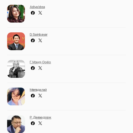
Adiya Idea
D. Sainbayar
Г. Мэнд-Ооёо
Мөнгөндалай
Р. Даваадорж