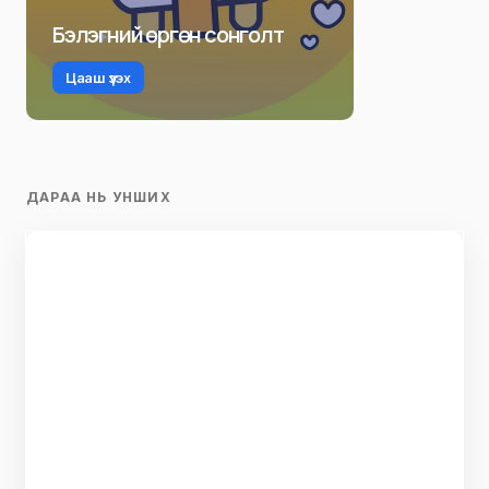
Бэлэгний өргөн сонголт
Цааш үзэх
ДАРАА НЬ УНШИХ