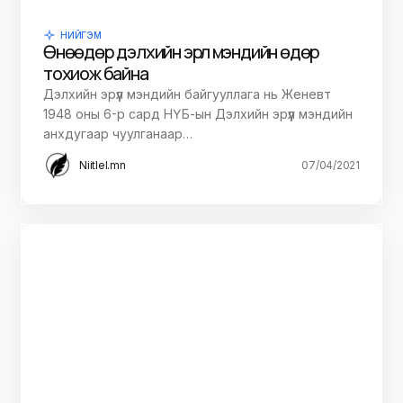
НИЙГЭМ
Өнөөдөр дэлхийн эрүүл мэндийн өдөр
тохиож байна
Дэлхийн эрүүл мэндийн байгууллага нь Женевт
1948 оны 6-р сард НҮБ-ын Дэлхийн эрүүл мэндийн
анхдугаар чуулганаар…
Niitlel.mn
07/04/2021