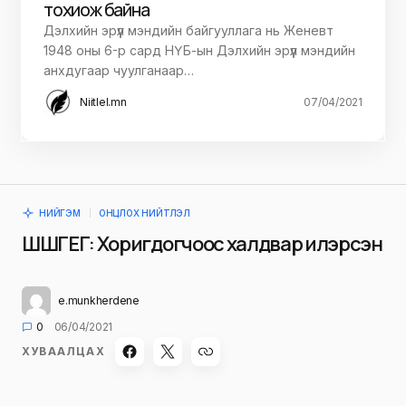
тохиож байна
Дэлхийн эрүүл мэндийн байгууллага нь Женевт
1948 оны 6-р сард НҮБ-ын Дэлхийн эрүүл мэндийн
анхдугаар чуулганаар…
Niitlel.mn
07/04/2021
НИЙГЭМ
ОНЦЛОХ НИЙТЛЭЛ
ШШГЕГ: Хоригдогчоос халдвар илэрсэн
e.munkherdene
0
06/04/2021
ХУВААЛЦАХ