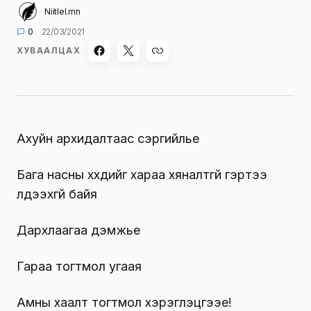
Niitlel.mn
0
22/03/2021
ХУВААЛЦАХ
Ахуйн архидалтаас сэргийлье
Бага насны хүүхдийг хараа хяналтгүй гэртээ
үлдээхгүй байя
Дархлаагаа дэмжье
Гараа тогтмол угаая
Амны хаалт тогтмол хэрэглэцгээе!