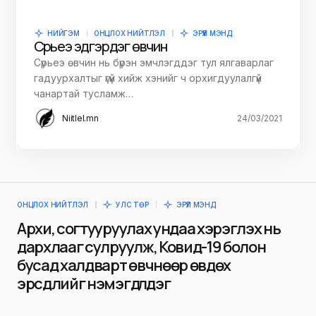
НИЙГЭМ
ОНЦЛОХ НИЙТЛЭЛ
ЭРҮҮЛ МЭНД
Сүрьеэ эдгэрдэг өвчин
Сүрьеэ өвчин нь бүрэн эмчлэгддэг тул ялгаварлаг
гадуурхалтыг үгүй хийж хэнийг ч орхигдуулалгүй
чанартай тусламж…
Niitlel.mn
24/03/2021
ОНЦЛОХ НИЙТЛЭЛ
УЛС ТӨР
ЭРҮҮЛ МЭНД
Архи, согтууруулах ундаа хэрэглэх нь
дархлааг сулруулж, Ковид-19 болон
бусад халдварт өвчнөөр өвдөх
эрсдлийг нэмэгдүүлдэг