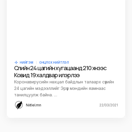
НИЙГЭМ
ОНЦЛОХ НИЙТЛЭЛ
Сүүлийн 24 цагийн хугацаанд 210 хүнээс
Ковид 19 халдвар илэрлээ
Коронавирусийн нөхцөл байдлын талаарх сүүлийн
24 цагийн мэдээллийг Эрүүл мэндийн яамнаас
танилцуулж байна. …
Niitlel.mn
22/03/2021