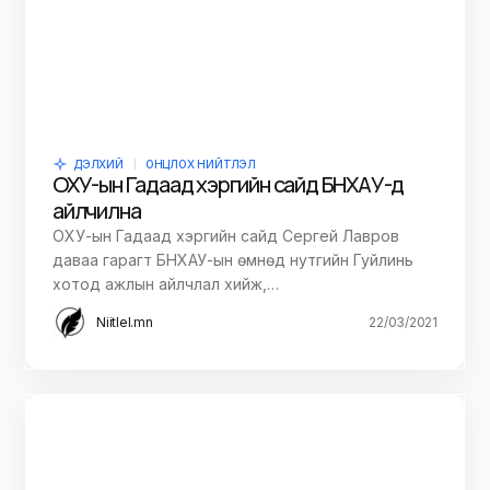
ДЭЛХИЙ
ОНЦЛОХ НИЙТЛЭЛ
ОХУ-ын Гадаад хэргийн сайд БНХАУ-д
айлчилна
ОХУ-ын Гадаад хэргийн сайд Сергей Лавров
даваа гарагт БНХАУ-ын өмнөд нутгийн Гуйлинь
хотод ажлын айлчлал хийж,…
Niitlel.mn
22/03/2021