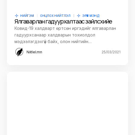
НИЙГЭМ
ОНЦЛОХ НИЙТЛЭЛ
ЭРҮҮЛ МЭНД
Ялгаварлан гадуурхалтаас зайлсхийе
Ковид-19 халдварт өртсөн иргэдийг ялгаварлан
гадуурхсанаар халдварын тохиолдол
мэдээлэгдэхгүй байх, олон нийтийн…
Niitlel.mn
25/03/2021