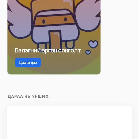
Бэлэгний өргөн сонголт
Цааш үзэх
ДАРАА НЬ УНШИХ