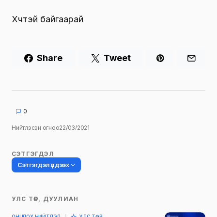
Хүчтэй байгаарай
Share
Tweet
0
Нийтлэсэн огноо
22/03/2021
СЭТГЭГДЭЛ
Сэтгэгдэл үлдээх
УЛС ТӨР, ДУУЛИАН
Таны имэйл хаягийг нийтлэхгүй.
ОНЦЛОХ НИЙТЛЭЛ
УЛС ТӨР