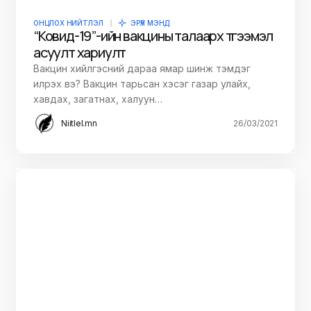
ОНЦЛОХ НИЙТЛЭЛ
ЭРҮҮЛ МЭНД
“Ковид-19”-ийн вакцины талаарх түгээмэл
асуулт хариулт
Вакцин хийлгэсний дараа ямар шинж тэмдэг
илрэх вэ? Вакцин тарьсан хэсэг газар улайх,
хавдах, загатнах, халуун…
Niitlel.mn
26/03/2021