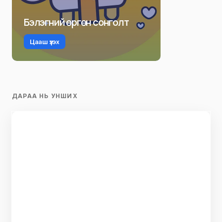
Бэлэгний өргөн сонголт
Цааш үзэх
ДАРАА НЬ УНШИХ