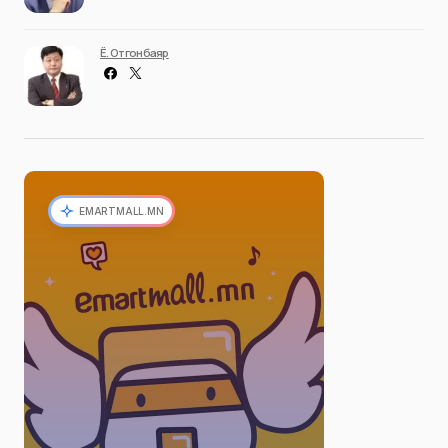
Ё. Отгонбаяр
EMARTMALL.MN