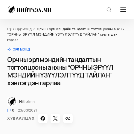
Нүүр
Эрүүл мэнд
Орчны эрүүл мэндийн тандалтын тогтолцооны анхны
“ОРЧНЫ ЭРҮҮЛ МЭНДИЙН ҮЗҮҮЛЭЛТҮҮД ТАЙЛАН” хэвлэгдэн
гарлаа
ЭРҮҮЛ МЭНД
Орчны эрүүл мэндийн тандалтын
тогтолцооны анхны “ОРЧНЫ ЭРҮҮЛ
МЭНДИЙН ҮЗҮҮЛЭЛТҮҮД ТАЙЛАН”
хэвлэгдэн гарлаа
Niitlel.mn
0
23/03/2021
ХУВААЛЦАХ