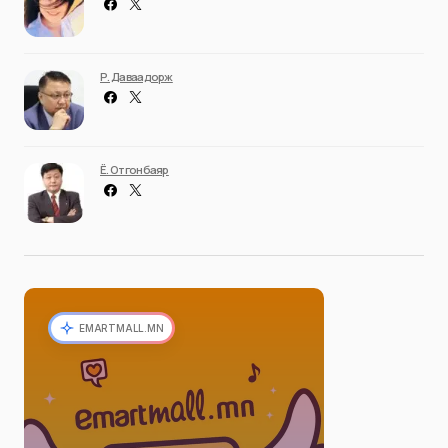
Р. Даваадорж
Ё. Отгонбаяр
EMARTMALL.MN