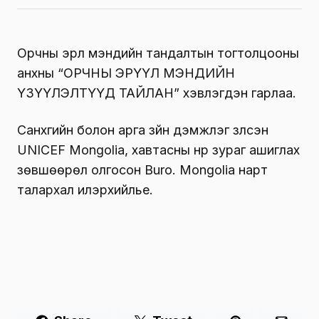
Орчны эрүүл мэндийн тандалтын тогтолцооны
анхны “ОРЧНЫ ЭРҮҮЛ МЭНДИЙН
ҮЗҮҮЛЭЛТҮҮД ТАЙЛАН” хэвлэгдэн гарлаа.
Санхүүгийн болон арга зүйн дэмжлэг үзүүлсэн
UNICEF Mongolia, хавтасны нүүр зураг ашиглах
зөвшөөрөл олгосон Buro. Mongolia нарт
талархал илэрхийлье.