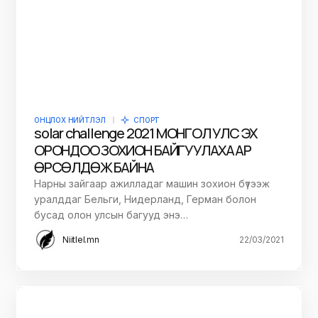
ОНЦЛОХ НИЙТЛЭЛ
СПОРТ
solar challenge 2021 МОНГОЛ УЛС ЭХ
ОРОНДОО ЗОХИОН БАЙГУУЛАХААР
ӨРСӨЛДӨЖ БАЙНА
Нарны зайгаар ажилладаг машин зохион бүтээж
уралддаг Бельги, Нидерланд, Герман болон
бусад олон улсын багууд энэ…
Niitlel.mn
22/03/2021