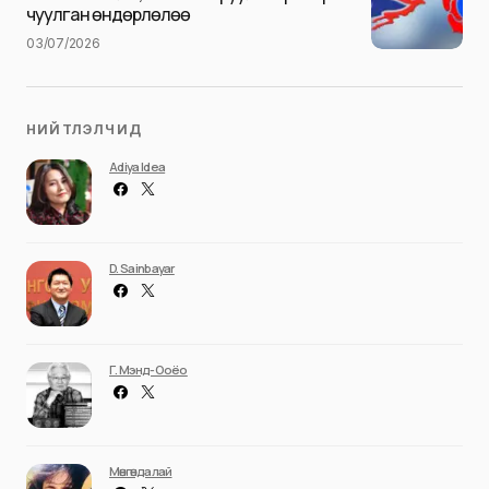
чуулган өндөрлөлөө
03/07/2026
НИЙТЛЭЛЧИД
Adiya Idea
D. Sainbayar
Г. Мэнд-Ооёо
Мөнгөндалай