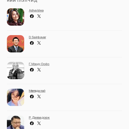
НИЙТЛЭЛЧИД
Adiya Idea
D. Sainbayar
Г. Мэнд-Ооёо
Мөнгөндалай
Р. Даваадорж