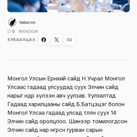
Niitlel.mn
0
16/04/2026
ХУВААЛЦАХ
Монгол Улсын Ерөнхий сайд Н.Учрал Монгол
Улсаас гадаад улсуудад суух Элчин сайд
нарыг өнөөдөр хүлээн авч уулзав. Уулзалтад
Гадаад харилцааны сайд Б.Батцэцэг болон
Монгол Улсаа гадаад улсад төлөөлөн суух 14
Элчин сайд оролцлоо. Шинээр томилогдсон
Элчин сайд нар өнгөрсөн гурван сарын