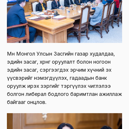
Мөн Монгол Улсын Засгийн газар худалдаа,
эдийн засаг, хөрөнгө оруулалт болон ногоон
эдийн засаг, сэргээгдэх эрчим хүчний эх
үүсвэрийг нэмэгдүүлэх, гадаадын банк
оруулж ирэх зэргийг тэргүүлэх чиглэлээ
болгон либерал бодлого баримтлан ажиллаж
байгааг онцлов.