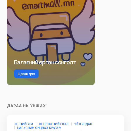
Бэлэгний өргөн сонголт
Цааш үзэх
ДАРАА НЬ УНШИХ
НИЙГЭМ
ОНЦЛОХ НИЙТЛЭЛ
ҮЙЛ ЯВДАЛ
ЦАГ ҮЕИЙН ОНЦЛОХ МЭДЭЭ