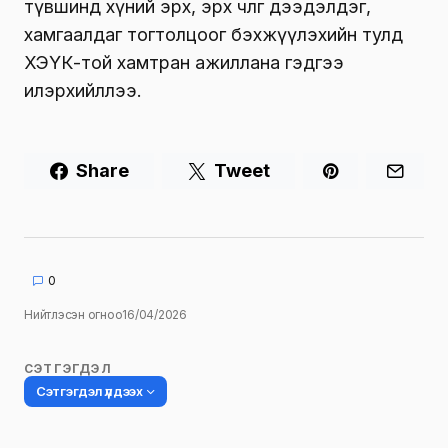
түвшинд хүний эрх, эрх чөлөөг дээдэлдэг,
хамгаалдаг тогтолцоог бэхжүүлэхийн тулд
ХЭҮК-той хамтран ажиллана гэдгээ
илэрхийллээ.
Share
Tweet
0
Нийтлэсэн огноо
16/04/2026
СЭТГЭГДЭЛ
Сэтгэгдэл үлдээх