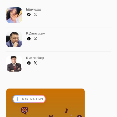
Мөнгөндалай
Р. Даваадорж
Ё. Отгонбаяр
EMARTMALL.MN