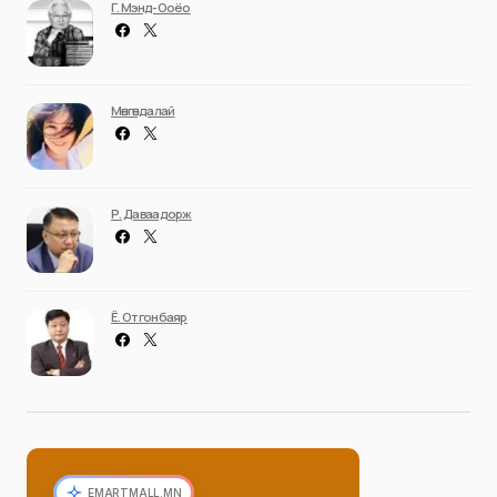
Г. Мэнд-Ооёо
Мөнгөндалай
Р. Даваадорж
Ё. Отгонбаяр
EMARTMALL.MN