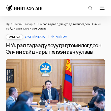
Нүүр
Засгийн газар
Н.Учрал гадаад улсуудад томилогдсон Элчин
сайд нарыг хүлээн авч уулзав
ОНЦЛОХ
ЗАСГИЙН ГАЗАР
НИЙГЭМ
Н.Учрал гадаад улсуудад томилогдсон
Элчин сайд нарыг хүлээн авч уулзав