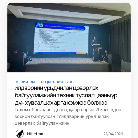
НИЙГЭМ
ОНЦЛОХ НИЙТЛЭЛ
Үйлдвэрийн урьдчилан цэвэрлэх
байгууламжийн техник туслалцааны үр
дүн хуваалцах арга хэмжээ болжээ
Голомт банкнаас дөрөвдүгээр сарын 20-ны өдөр
зохион байгуулсан “Үйлдвэрийн урьдчилан
цэвэрлэх байгууламжийн…
Niitlel.mn
21/04/2026