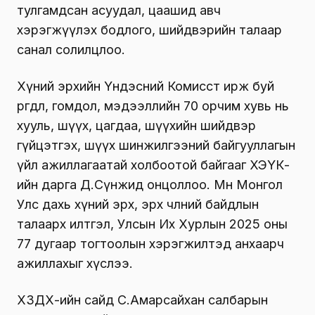
тулгамдсан асуудал, цаашид авч
хэрэгжүүлэх бодлого, шийдвэрийн талаар
санал солилцлоо.
Хүний эрхийн Үндэсний Комисст ирж буй
өргөдөл, гомдол, мэдээллийн 70 орчим хувь нь
хууль, шүүх, цагдаа, шүүхийн шийдвэр
гүйцэтгэх, шүүх шинжилгээний байгууллагын
үйл ажиллагаатай холбоотой байгааг ХЭҮК-
ийн дарга Д.Сүнжид онцоллоо. Мөн Монгол
Улс дахь хүний эрх, эрх чөлөөний байдлын
талаарх илтгэл, Улсын Их Хурлын 2025 оны
77 дугаар тогтоолын хэрэгжилтэд анхаарч
ажиллахыг хүслээ.
ХЗДХ-ийн сайд С.Амарсайхан салбарын