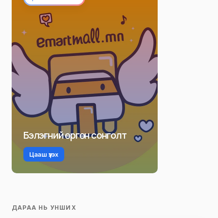
Бэлэгний өргөн сонголт
Цааш үзэх
ДАРАА НЬ УНШИХ