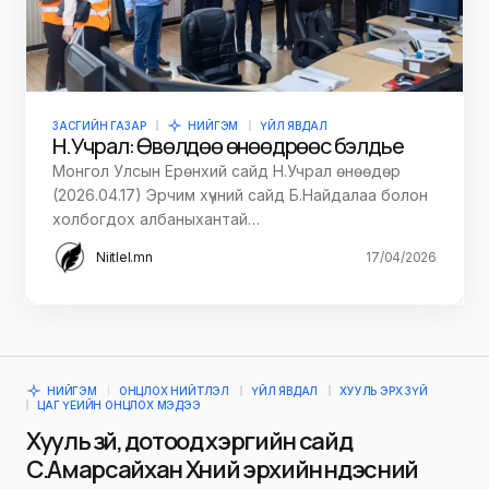
ЗАСГИЙН ГАЗАР
НИЙГЭМ
ҮЙЛ ЯВДАЛ
Н.Учрал: Өвөлдөө өнөөдрөөс бэлдье
Монгол Улсын Ерөнхий сайд Н.Учрал өнөөдөр
(2026.04.17) Эрчим хүчний сайд Б.Найдалаа болон
холбогдох албаныхантай…
Niitlel.mn
17/04/2026
НИЙГЭМ
ОНЦЛОХ НИЙТЛЭЛ
ҮЙЛ ЯВДАЛ
ХУУЛЬ ЭРХ ЗҮЙ
ЦАГ ҮЕИЙН ОНЦЛОХ МЭДЭЭ
Хууль зүй, дотоод хэргийн сайд
С.Амарсайхан Хүний эрхийн үндэсний