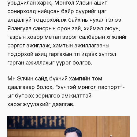
урьдчилан харж, Монгол Улсын ашиг
сонирхолд нийцсэн байр суурийг цаг
алдалгүй тодорхойлж байх нь чухал гэлээ.
Ялангуяа сансрын орон зай, хиймэл оюун,
газрын ховор метал зэрэг салбарын хөгжлийг
соргог ажиглаж, хамтын ажиллагааны
тодорхой ахиц гаргахын төлөө идэвх зүтгэл
гарган ажиллахыг үүрэг болгов.
Мөн Элчин сайд бүхний хамгийн том
даалгавар болох, “хүчтэй монгол паспорт”-
ыг бүтээх зорилгоо амжилттай
хэрэгжүүлэхийг даалгав.