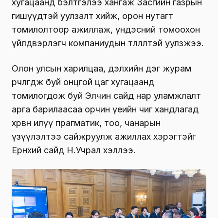
хугацаанд бэлтгэлээ хангаж Засгийн газрын
гишүүдтэй уулзалт хийж, орон нутагт
томилолтоор ажиллаж, үндэсний томоохон
үйлдвэрлэгч компаниудын төлөөлөлтэй уулзжээ.
Олон улсын харилцаа, дэлхийн дэг журам
өөрчлөгдөж буй онцгой цаг хугацаанд
томилогдож буй Элчин сайд нар уламжлалт
арга барилаасаа орчин үеийн чиг хандлагад
хөрвөн илүү прагматик, тоо, чанарын
үзүүлэлтээ сайжруулж ажиллах хэрэгтэйг
Ерөнхий сайд Н.Учрал хэллээ.