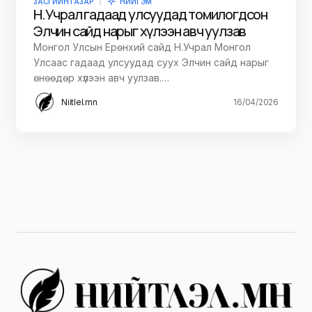
ЗАСГИЙН ГАЗАР
НИЙГЭМ
Н.Учрал гадаад улсуудад томилогдсон
Элчин сайд нарыг хүлээн авч уулзав
Монгол Улсын Ерөнхий сайд Н.Учрал Монгол
Улсаас гадаад улсуудад суух Элчин сайд нарыг
өнөөдөр хүлээн авч уулзав.…
Niitlel.mn
16/04/2026