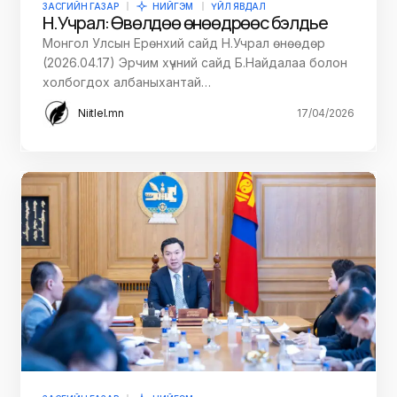
ЗАСГИЙН ГАЗАР
НИЙГЭМ
ҮЙЛ ЯВДАЛ
Н.Учрал: Өвөлдөө өнөөдрөөс бэлдье
Монгол Улсын Ерөнхий сайд Н.Учрал өнөөдөр
(2026.04.17) Эрчим хүчний сайд Б.Найдалаа болон
холбогдох албаныхантай…
Niitlel.mn
17/04/2026