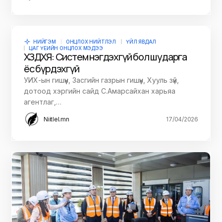
НИЙГЭМ
ОНЦЛОХ НИЙТЛЭЛ
ҮЙЛ ЯВДАЛ
ЦАГ ҮЕИЙН ОНЦЛОХ МЭДЭЭ
ХЗДХЯ: Систем нэгдэхгүй бол шударга
ёс бүрдэхгүй
УИХ-ын гишүүн, Засгийн газрын гишүүн, Хууль зүй,
дотоод хэргийн сайд С.Амарсайхан харьяа
агентлаг,…
Niitlel.mn
17/04/2026