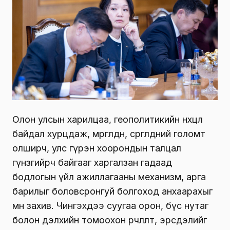
Олон улсын харилцаа, геополитикийн нөхцөл
байдал хурцдаж, мөргөлдөөн, сөргөлдөөний голомт
олширч, улс гүрэн хоорондын талцал
гүнзгийрч байгааг харгалзан гадаад
бодлогын үйл ажиллагааны механизм, арга
барилыг боловсронгуй болгоход анхаарахыг
мөн захив. Чингэхдээ суугаа орон, бүс нутаг
болон дэлхийн томоохон өөрчлөлт, эрсдэлийг