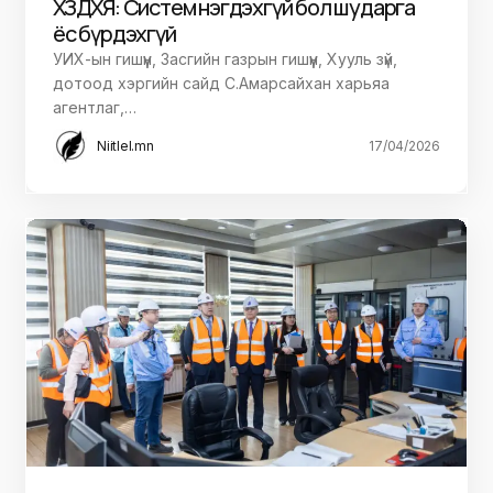
ХЗДХЯ: Систем нэгдэхгүй бол шударга
ёс бүрдэхгүй
УИХ-ын гишүүн, Засгийн газрын гишүүн, Хууль зүй,
дотоод хэргийн сайд С.Амарсайхан харьяа
агентлаг,…
Niitlel.mn
17/04/2026