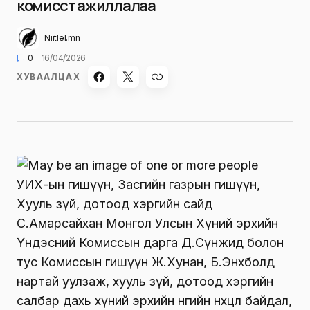
комисст ажиллалаа
Niitlel.mn
0
16/04/2026
ХУВААЛЦАХ
УИХ-ын гишүүн, Засгийн газрын гишүүн,
Хууль зүй, дотоод хэргийн сайд
С.Амарсайхан Монгол Улсын Хүний эрхийн
Үндэсний Комиссын дарга Д.Сүнжид болон
тус Комиссын гишүүн Ж.Хунан, Б.Энхболд
нартай уулзаж, хууль зүй, дотоод хэргийн
салбар дахь хүний эрхийн өнөөгийн нөхцөл байдал,