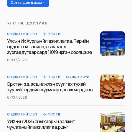
Сэтгэгдэл үлдээх
УЛС ТӨР, ДУУЛИАН
Таны имэйл хаягийг нийтлэхгүй.
ОНЦЛОХ НИЙТЛЭЛ
УЛС ТӨР
Шаардлагатай талбаруудыг
*
гэж
Улсын Их Хурлын үйл ажиллагаа, Төрийн
тэмдэглэсэн
ордонтой танилцах аялалд
зургаадугаар сард 11019 иргэн оролцжээ
Name
*
08/07/2026
ОНЦЛОХ НИЙТЛЭЛ
УЛС ТӨР
ХУУЛЬ ЭРХ ЗҮЙ
E-mail
*
Эрхтэн, эд, эс шилжүүлэн суулгах тухай
хуулийг ердийн журмаар дагаж мөрдөнө
07/07/2026
Сэтгэгдэл
*
ОНЦЛОХ НИЙТЛЭЛ
УЛС ТӨР
УИХ-ын 2026 оны хаврын ээлжит
чуулганы үйл ажиллагаа, үр дүнг