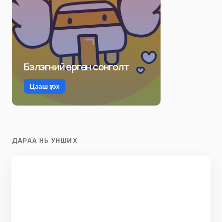
Бэлэгний өргөн сонголт
Цааш үзэх
ДАРАА НЬ УНШИХ