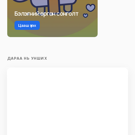
Бэлэгний өргөн сонголт
Цааш үзэх
ДАРАА НЬ УНШИХ