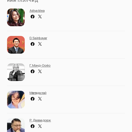
НИЙТЛЭЛЧИД
Adiya Idea
D. Sainbayar
Г. Мэнд-Ооёо
Мөнгөндалай
Р. Даваадорж