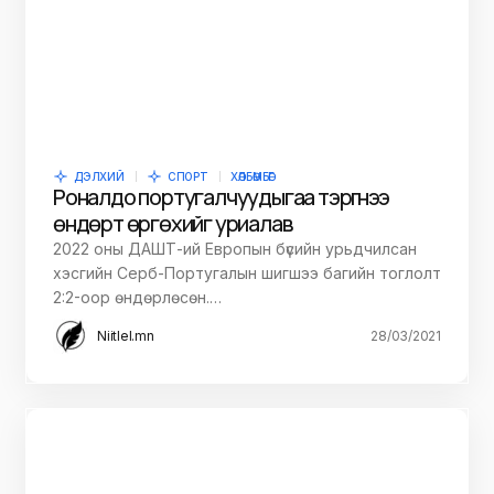
ДЭЛХИЙ
СПОРТ
ХӨЛБӨМБӨГ
Роналдо португалчуудыгаа тэргүүнээ
өндөрт өргөхийг уриалав
2022 оны ДАШТ-ий Европын бүсийн урьдчилсан
хэсгийн Серб-Португалын шигшээ багийн тоглолт
2:2-оор өндөрлөсөн.…
Niitlel.mn
28/03/2021