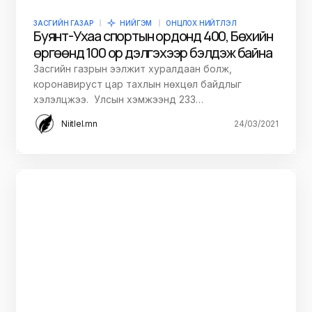
ЗАСГИЙН ГАЗАР
НИЙГЭМ
ОНЦЛОХ НИЙТЛЭЛ
Буянт-Ухаа спортын ордонд 400, Бөхийн
өргөөнд 100 ор дэлгэхээр бэлдэж байна
Засгийн газрын ээлжит хуралдаан болж,
коронавируст цар тахлын нөхцөл байдлыг
хэлэлцжээ. Улсын хэмжээнд 233…
Niitlel.mn
24/03/2021