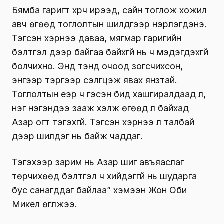
Бямба гаригт хүрч ирээд, сайн тоглож хожил
авч өгөөд тоглолтын шилдгээр нэрлэгдэнэ.
Тэгсэн хэрнээ даваа, мягмар гаригийн
бэлтгэл дээр байгаа байхгүй нь ч мэдэгдэхгүй
болчихно. Энд тэнд очоод зогсчихсон,
энүүгээр тэрүүгээр сэлгүүцэж явах янзтай.
Тоглолтын үеэр ч гэсэн бид хашгиралдаад л,
нэг нэгэндээ зааж хэлж өгөөд л байхад
Азар огт тэгэхгүй. Тэгсэн хэрнээ л талбай
дээр шилдэг нь байж чаддаг.
Тэгэхээр зарим нь Азар шиг авъяаслаг
төрчихөөд бэлтгэл ч хийдэггүй нь шударга
бус санагддаг байлаа” хэмээн Жон Оби
Микел өгүүлжээ.