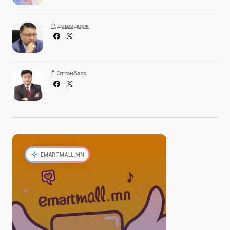
Р. Даваадорж
Ё. Отгонбаяр
EMARTMALL.MN