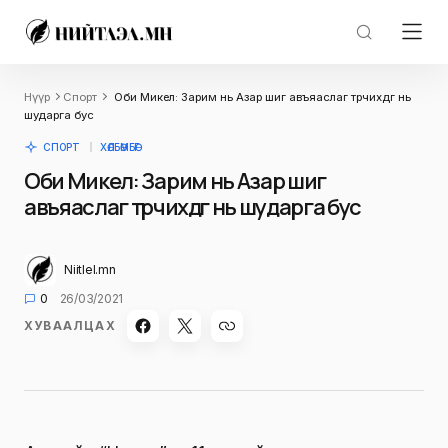
Нүүр
Спорт
Оби Микел: Зарим нь Азар шиг авъяаслаг төрчихдөг нь
шударга бус
СПОРТ
ХӨЛБӨМБӨГ
Оби Микел: Зарим нь Азар шиг
авъяаслаг төрчихдөг нь шударга бус
Niitlel.mn
0
26/03/2021
ХУВААЛЦАХ