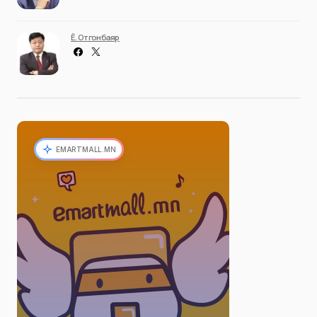
Ё. Отгонбаяр
EMARTMALL.MN