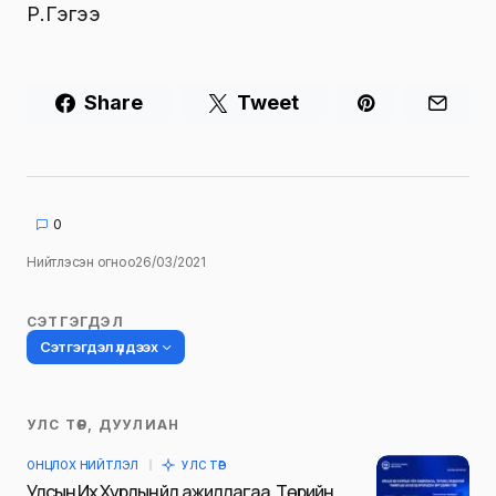
Р.Гэгээ
Share
Tweet
0
Нийтлэсэн огноо
26/03/2021
СЭТГЭГДЭЛ
Сэтгэгдэл үлдээх
УЛС ТӨР, ДУУЛИАН
Таны имэйл хаягийг нийтлэхгүй.
ОНЦЛОХ НИЙТЛЭЛ
УЛС ТӨР
Шаардлагатай талбаруудыг
*
гэж
Улсын Их Хурлын үйл ажиллагаа, Төрийн