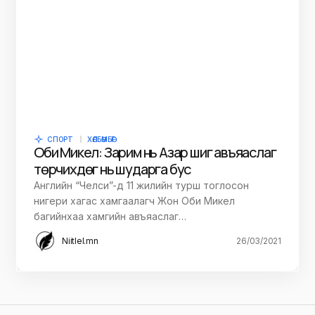
СПОРТ
ХӨЛБӨМБӨГ
Оби Микел: Зарим нь Азар шиг авъяаслаг
төрчихдөг нь шударга бус
Английн “Челси”-д 11 жилийн турш тоглосон
нигери хагас хамгаалагч Жон Оби Микел
багийнхаа хамгийн авъяаслаг…
Niitlel.mn
26/03/2021