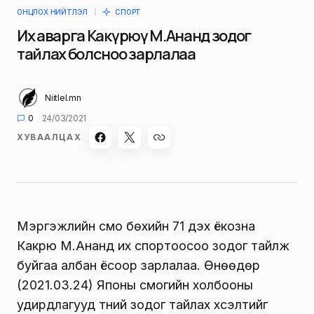
ОНЦЛОХ НИЙТЛЭЛ
СПОРТ
Их аварга Какүрюү М.Ананд зодог
тайлах болсноо зарлалаа
Niitlel.mn
0
24/03/2021
ХУВААЛЦАХ
Мэргэжлийн сүмо бөхийн 71 дэх ёкозүна
Какүрюү М.Ананд их спортоосоо зодог тайлж
буйгаа албан ёсоор зарлалаа. Өнөөдөр
(2021.03.24) Японы сүмогийн холбооны
удирдлагууд түүний зодог тайлах хүсэлтийг