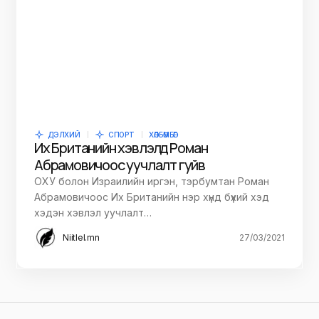
ДЭЛХИЙ
СПОРТ
ХӨЛБӨМБӨГ
Их Британийн хэвлэлүүд Роман
Абрамовичоос уучлалт гуйв
ОХУ болон Израилийн иргэн, тэрбумтан Роман
Абрамовичоос Их Британийн нэр хүнд бүхий хэд
хэдэн хэвлэл уучлалт…
Niitlel.mn
27/03/2021