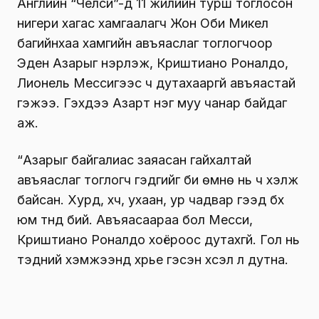
Английн “Челси”-д 11 жилийн турш тоглосон
нигери хагас хамгаалагч Жон Оби Микел
багийнхаа хамгийн авъяаслаг тоглогчоор
Эден Азарыг нэрлэж, Криштиано Роналдо,
Лионель Мессигээс ч дутахааргүй авъяастай
гэжээ. Гэхдээ Азарт нэг муу чанар байдаг
аж.
“Азарыг байгалиас заяасан гайхалтай
авъяаслаг тоглогч гэдгийг би өмнө нь ч хэлж
байсан. Хурд, хүч, ухаан, ур чадвар гээд бүх
юм түүнд бий. Авъяасаараа бол Месси,
Криштиано Роналдо хоёроос дутахгүй. Гол нь
тэдний хэмжээнд хүрье гэсэн хүсэл л дутна.