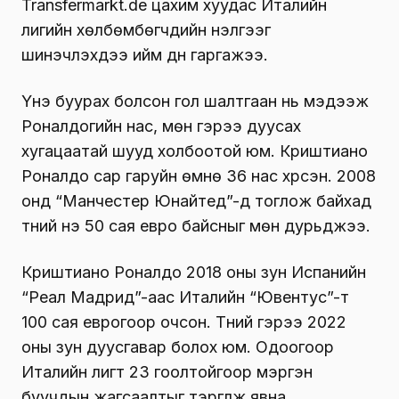
Transfermarkt.de цахим хуудас Италийн
лигийн хөлбөмбөгчдийн үнэлгээг
шинэчлэхдээ ийм дүн гаргажээ.
Үнэ буурах болсон гол шалтгаан нь мэдээж
Роналдогийн нас, мөн гэрээ дуусах
хугацаатай шууд холбоотой юм. Криштиано
Роналдо сар гаруйн өмнө 36 нас хүрсэн. 2008
онд “Манчестер Юнайтед”-д тоглож байхад
түүний үнэ 50 сая евро байсныг мөн дурьджээ.
Криштиано Роналдо 2018 оны зун Испанийн
“Реал Мадрид”-аас Италийн “Ювентус”-т
100 сая еврогоор очсон. Түүний гэрээ 2022
оны зун дуусгавар болох юм. Одоогоор
Италийн лигт 23 гоолтойгоор мэргэн
буучдын жагсаалтыг тэргүүлж явна.