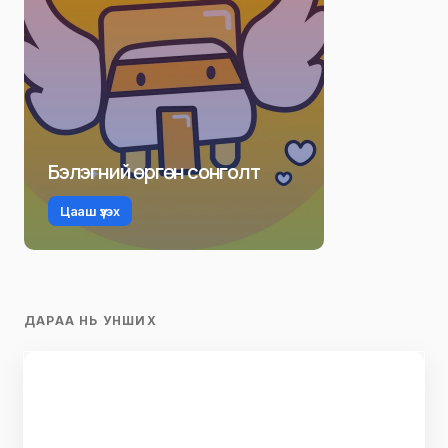
Бэлэгний өргөн сонголт
Цааш үзэх
ДАРАА НЬ УНШИХ