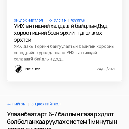
ОНЦЛОХ НИЙТЛЭЛ
УЛС ТӨР
ЧУУЛГАН
УИХ-ын гишүүний халдашгүй байдлын Дэд
хороо гишүүний бүрэн эрхийг түдгэлзүүлэх
эрхтэй
УИХ дахь Төрийн байгуулалтын байнгын хорооны
өнөөдрийн хуралдаанаар УИХ-ын гишүүний
халдашгүй байдлын дэд…
Niitlel.mn
24/03/2021
НИЙГЭМ
ОНЦЛОХ НИЙТЛЭЛ
Улаанбаатарт 6-7 баллын газар хөдлөлт
болбол анхааруулах систем 1 минутын