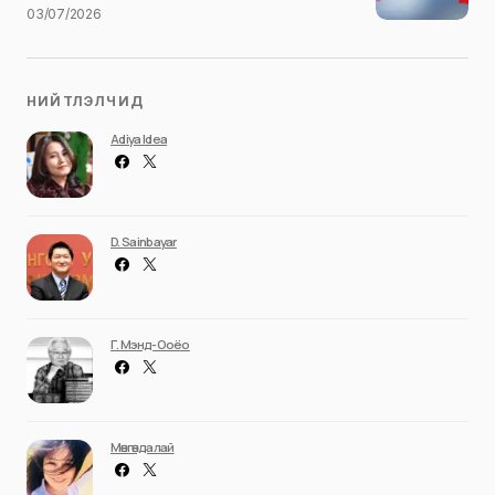
03/07/2026
НИЙТЛЭЛЧИД
Adiya Idea
D. Sainbayar
Г. Мэнд-Ооёо
Мөнгөндалай