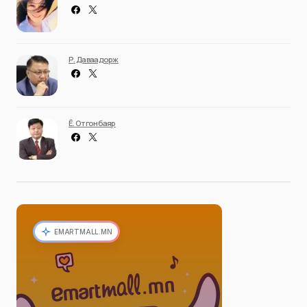
Р. Даваадорж
Ё. Отгонбаяр
EMARTMALL.MN