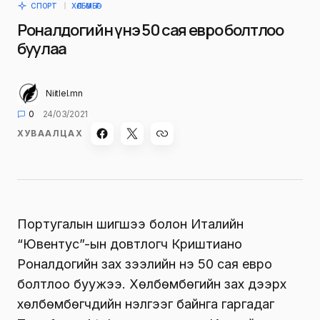
СПОРТ
ХӨЛБӨМБӨГ
Роналдогийн үнэ 50 сая евро болтлоо
буулаа
Niitlel.mn
0
24/03/2021
ХУВААЛЦАХ
Португалын шигшээ болон Италийн
“Ювентус”-ын довтлогч Криштиано
Роналдогийн зах зээлийн үнэ 50 сая евро
болтлоо буужээ. Хөлбөмбөгийн зах дээрх
хөлбөмбөгчдийн үнэлгээг байнга гаргадаг