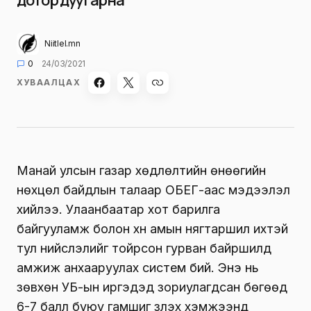
дотор дуугарна
Niitlel.mn
0
24/03/2021
ХУВААЛЦАХ
Манай улсын газар хөдлөлтийн өнөөгийн
нөхцөл байдлын талаар ОБЕГ-аас мэдээлэл
хийлээ. Улаанбаатар хот барилга
байгууламж болон хүн амын нягтаршил ихтэй
тул нийслэлийг тойрсон гурван байршилд
амжиж анхааруулах систем бий. Энэ нь
зөвхөн УБ-ын иргэдэд зориулагдсан бөгөөд
6-7 балл буюу гамшиг үзүүлэх хэмжээнд