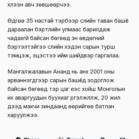
хүлээн авч зөвшөөрчээ.
Өдгөө 35 настай тэрбээр сүүлийн таван башё
дараалан бэртлийн улмаас барилдаж
чадахгүй байсан бөгөөд зүүн өвдөгний
бэртэлтэйгээ сүүлийн хэдэн сарын турш
тэмцэж, эцэстээ ийм шийдвэр гаргалаа.
Мангалжалавын Ананд нь анх 2001 оны
арваннэгдүгээр сарын башёд зодоглож
байсан бөгөөд тэр цаг үеэс хойш Монголын
их аваргуудын буухиаг үргэлжлүүлж, 20 жил
дээд макүүчи зиндаанд өөрийгөө батлан
харуулжээ.