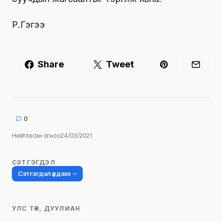
Р.Гэгээ
Share
Tweet
0
Нийтлэсэн огноо
24/03/2021
СЭТГЭГДЭЛ
Сэтгэгдэл үлдээх
УЛС ТӨР, ДУУЛИАН