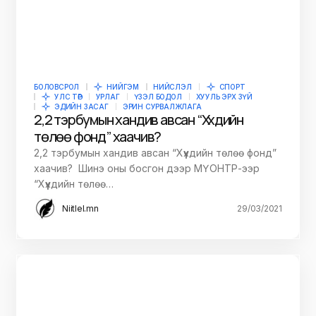
БОЛОВСРОЛ
НИЙГЭМ
НИЙСЛЭЛ
СПОРТ
УЛС ТӨР
УРЛАГ
ҮЗЭЛ БОДОЛ
ХУУЛЬ ЭРХ ЗҮЙ
ЭДИЙН ЗАСАГ
ЭРИН СУРВАЛЖЛАГА
2,2 тэрбумын хандив авсан “Хүүхдийн
төлөө фонд” хаачив?
2,2 тэрбумын хандив авсан “Хүүхдийн төлөө фонд”
хаачив? Шинэ оны босгон дээр МҮОНТР-ээр
“Хүүхдийн төлөө…
Niitlel.mn
29/03/2021