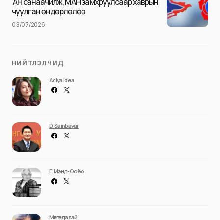
АН санаачилж, МАН замхруулсаар хаврын
чуулган өндөрлөлөө
03/07/2026
НИЙТЛЭЛЧИД
Adiya Idea
D. Sainbayar
Г. Мэнд-Ооёо
Мөнгөндалай