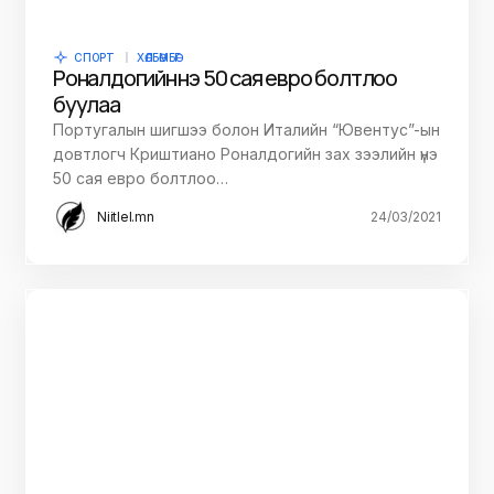
СПОРТ
ХӨЛБӨМБӨГ
Роналдогийн үнэ 50 сая евро болтлоо
буулаа
Португалын шигшээ болон Италийн “Ювентус”-ын
довтлогч Криштиано Роналдогийн зах зээлийн үнэ
50 сая евро болтлоо…
Niitlel.mn
24/03/2021