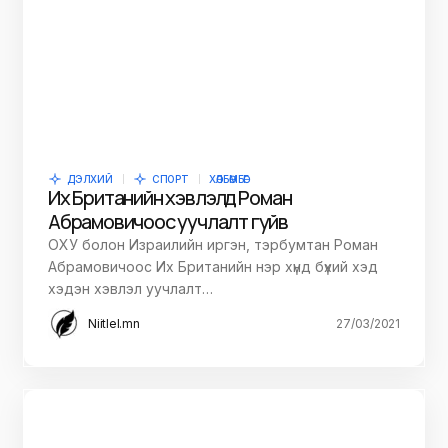
ДЭЛХИЙ
СПОРТ
ХӨЛБӨМБӨГ
Их Британийн хэвлэлүүд Роман
Абрамовичоос уучлалт гуйв
ОХУ болон Израилийн иргэн, тэрбумтан Роман
Абрамовичоос Их Британийн нэр хүнд бүхий хэд
хэдэн хэвлэл уучлалт…
Niitlel.mn
27/03/2021