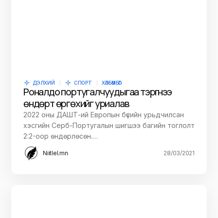
ДЭЛХИЙ
СПОРТ
ХӨЛБӨМБӨГ
Роналдо португалчуудыгаа тэргүүнээ
өндөрт өргөхийг уриалав
2022 оны ДАШТ-ий Европын бүсийн урьдчилсан
хэсгийн Серб-Португалын шигшээ багийн тоглолт
2:2-оор өндөрлөсөн.…
Niitlel.mn
28/03/2021