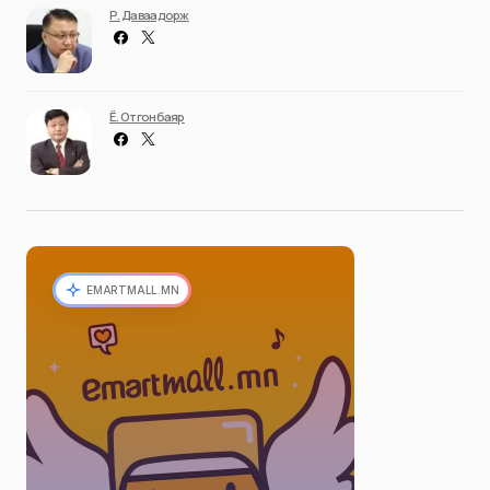
Р. Даваадорж
Ё. Отгонбаяр
EMARTMALL.MN