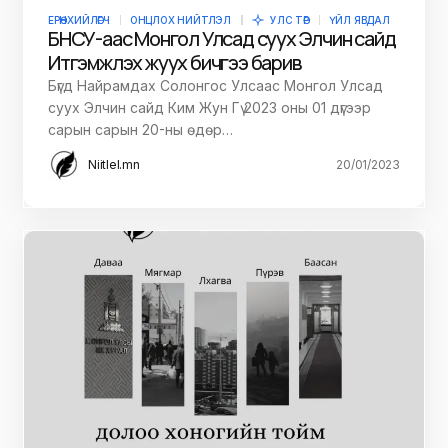
ЕРӨНХИЙЛӨГЧ
ОНЦЛОХ НИЙТЛЭЛ
УЛС ТӨР
ҮЙЛ ЯВДАЛ
БНСУ-аас Монгол Улсад суух Элчин сайд
Итгэмжлэх жуух бичгээ барив
Бүгд Найрамдах Солонгос Улсаас Монгол Улсад
суух Элчин сайд Ким Жун Гү 2023 оны 01 дүгээр
сарын сарын 20-ны өдөр…
Niitlel.mn
20/01/2023