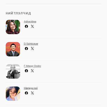
НИЙТЛЭЛЧИД
Adiya Idea
D. Sainbayar
Г. Мэнд-Ооёо
Мөнгөндалай