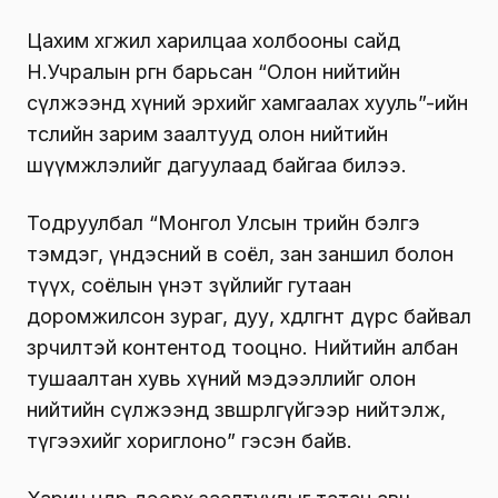
Цахим хөгжил харилцаа холбооны сайд
Н.Учралын өргөн барьсан “Олон нийтийн
сүлжээнд хүний эрхийг хамгаалах хууль”-ийн
төслийн зарим заалтууд олон нийтийн
шүүмжлэлийг дагуулаад байгаа билээ.
Тодруулбал “Монгол Улсын төрийн бэлгэ
тэмдэг, үндэсний өв соёл, зан заншил болон
түүх, соёлын үнэт зүйлийг гутаан
доромжилсон зураг, дуу, хөдөлгөөнт дүрс байвал
зөрчилтэй контентод тооцно. Нийтийн албан
тушаалтан хувь хүний мэдээллийг олон
нийтийн сүлжээнд зөвшөөрөлгүйгээр нийтэлж,
түгээхийг хориглоно” гэсэн байв.