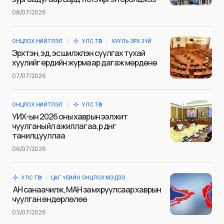
Name
*
08/07/2026
ОНЦЛОХ НИЙТЛЭЛ
УЛС ТӨР
ХУУЛЬ ЭРХ ЗҮЙ
E-mail
*
Эрхтэн, эд, эс шилжүүлэн суулгах тухай
хуулийг ердийн журмаар дагаж мөрдөнө
07/07/2026
Сэтгэгдэл
*
ОНЦЛОХ НИЙТЛЭЛ
УЛС ТӨР
УИХ-ын 2026 оны хаврын ээлжит
чуулганы үйл ажиллагаа, үр дүнг
танилцууллаа
06/07/2026
Save my name and e-mail in this browser for the next
time I comment.
УЛС ТӨР
ЦАГ ҮЕИЙН ОНЦЛОХ МЭДЭЭ
Илгээх
АН санаачилж, МАН замхруулсаар хаврын
чуулган өндөрлөлөө
03/07/2026