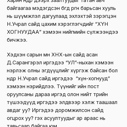
Харин өнөөдөр дээрх заалтуудыг татан авч
байгаагаа мэдэгдсэн бөгөөд өргөн барьсан хууль
нь шүүмжлэл дагуулаад эхлэхтэй зэрэгцэн
Н.Учрал сайд цахим хэрэглэгчдийг “ХҮН
ХОГНУУДАА” хэмээн нийгмийн сүлжээндээ
бичжээ.
Хэдхэн сарын өмнө ХНХ-ын сайд асан
Д.Сарангэрэл иргэдээ “УЛ”-ныхан хэмээн
нэрлэж олны эгдүүцлийг хүргэж байсан бол
өнөөдөр Н.Учрал сайд иргэдээ “хүн-хогнууд”
хэмээн нэрийдлээ. Түүнийг ийн пост
оруулсаны дараа иргэд олон нийт төрийн
түшээдүүд иргэдээ элдвээр хэлж таашаал
авдаг уу? Иргэдээ доромжилсон сайд
огцрох уу? гэх асуултуудыг ар араас нь
тавьсаар байгаа юм.