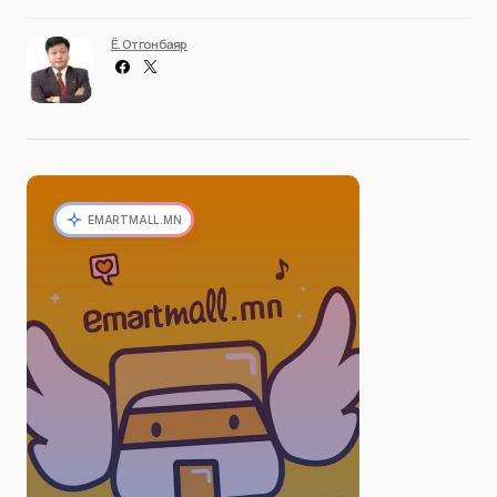
Ё. Отгонбаяр
EMARTMALL.MN