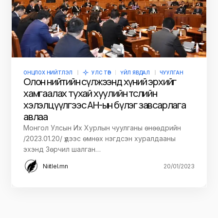
ОНЦЛОХ НИЙТЛЭЛ
УЛС ТӨР
ҮЙЛ ЯВДАЛ
ЧУУЛГАН
Олон нийтийн сүлжээнд хүний эрхийг
хамгаалах тухай хуулийн төслийн
хэлэлцүүлгээс АН-ын бүлэг завсарлага
авлаа
Монгол Улсын Их Хурлын чуулганы өнөөдрийн
/2023.01.20/ үдээс өмнөх нэгдсэн хуралдааны
эхэнд Зөрчил шалган…
Niitlel.mn
20/01/2023