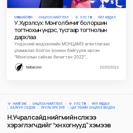
ЕРӨНХИЙЛӨГЧ
ОНЦЛОХ НИЙТЛЭЛ
УЛС ТӨР
ҮЙЛ ЯВДАЛ
У.Хүрэлсүх: Монгол бичиг бол оршин
тогтнохын үндэс, тусгаар тогтнолын
дархлаа
Үндэсний мэдээллийн МОНЦАМЭ агентлагаас
уламжлал болгон зохион байгуулж ирсэн
“Монголын сайхан бичигтэн-2022”…
Niitlel.mn
20/01/2023
НИЙГЭМ
ОНЦЛОХ НИЙТЛЭЛ
УЛС ТӨР
ҮЙЛ ЯВДАЛ
ХАЛУУН СЭДЭВ
ХУУЛЬ ЭРХ ЗҮЙ
ЦАГ ҮЕИЙН ОНЦЛОХ МЭДЭЭ
Н.Учрал сайд нийгмийн сүлжээ
хэрэглэгчдийг “хүн хогнууд” хэмээв