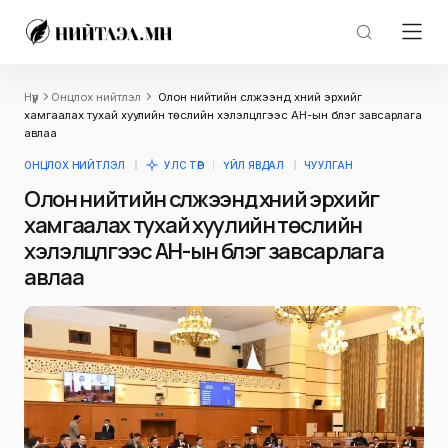
Нүүр
Онцлох нийтлэл
Олон нийтийн сүлжээнд хүний эрхийг
хамгаалах тухай хуулийн төслийн хэлэлцүүлгээс АН-ын бүлэг завсарлага
авлаа
ОНЦЛОХ НИЙТЛЭЛ
УЛС ТӨР
ҮЙЛ ЯВДАЛ
ЧУУЛГАН
Олон нийтийн сүлжээнд хүний эрхийг
хамгаалах тухай хуулийн төслийн
хэлэлцүүлгээс АН-ын бүлэг завсарлага
авлаа