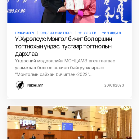
ЕРӨНХИЙЛӨГЧ
ОНЦЛОХ НИЙТЛЭЛ
УЛС ТӨР
ҮЙЛ ЯВДАЛ
У.Хүрэлсүх: Монгол бичиг бол оршин
тогтнохын үндэс, тусгаар тогтнолын
дархлаа
Үндэсний мэдээллийн МОНЦАМЭ агентлагаас
уламжлал болгон зохион байгуулж ирсэн
“Монголын сайхан бичигтэн-2022”…
Niitlel.mn
20/01/2023