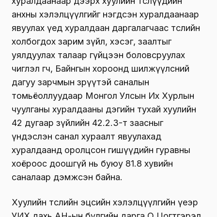
хуралдаанаар дээрх хуулийн төслүүдийн
анхны хэлэлцүүлгийг нэгдсэн хуралдаанаар
явуулах үед хуралдаан даргалагчаас төслийн
холбогдох зарим зүйл, хэсэг, заалтыг
уялдуулах талаар гүйцээн боловсруулах
чиглэл өгч, Байнгын хороонд шилжүүлсний
дагуу зарчмын зөрүүтэй саналын
томьёоллуудаар Монгол Улсын Их Хурлын
чуулганы хуралдааны дэгийн тухай хуулийн
42 дугаар зүйлийн 42.2.3-т заасныг
үндэслэн санал хураалт явуулахад
хуралдаанд оролцсон гишүүдийн гуравны
хоёроос доошгүй нь буюу 81.8 хувийн
саналаар дэмжсэн байна.
Хуулийн төслийн эцсийн хэлэлцүүлгийн үеэр
УИХ дахь АН-ын бүлгийн дарга О.Цогтгэрэл,