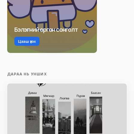
Бэлэгний өргөн сонголт
Цааш үзэх
ДАРАА НЬ УНШИХ