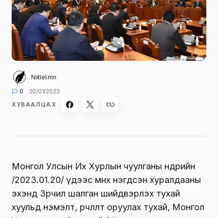
Niitlel.mn
0
20/01/2023
ХУВААЛЦАХ
Монгол Улсын Их Хурлын чуулганы өнөөдрийн
/2023.01.20/ үдээс өмнөх нэгдсэн хуралдааны
эхэнд
Зөрчил шалган шийдвэрлэх тухай
хуульд нэмэлт, өөрчлөлт оруулах тухай
,
Монгол