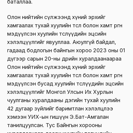
баталлаа.
Олон нийтийн сүлжээнд хүний эрхийг
хамгаалах тухай хуулийн төсөл болон хамт өргөн
мэдүүлсэн хуулийн төслүүдийн эцсийн
хэлэлцүүлгийг явууллаа. Аюулгүй байдал,
гадаад бодлогын байнгын хороо 2023 оны 01
дүгээр сарын 20-ны өдрийн хуралдаанаараа
Олон нийтийн сүлжээнд хүний эрхийг
хамгаалах тухай хуулийн төсөл болон хамт өргөн
мэдүүлсэн бусад хуулийн төслүүдийн эцсийн
хэлэлцүүлгийг Монгол Улсын Их Хурлын
чуулганы хуралдааны дэгийн тухай хуулийн
42 дугаар зүйлийг баримтлан хэлэлцлээ
хэмээн УИХ-ын гишүүн Э.Бат-Амгалан
танилцуулсан. Тус Байнгын хорооны