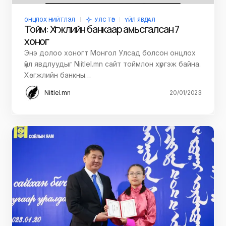
ОНЦЛОХ НИЙТЛЭЛ
УЛС ТӨР
ҮЙЛ ЯВДАЛ
Тойм: Хөгжлийн банкаар амьсгалсан 7
хоног
Энэ долоо хоногт Монгол Улсад болсон онцлох
үйл явдлуудыг Niitlel.mn сайт тоймлон хүргэж байна.
Хөгжлийн банкны…
Niitlel.mn
20/01/2023