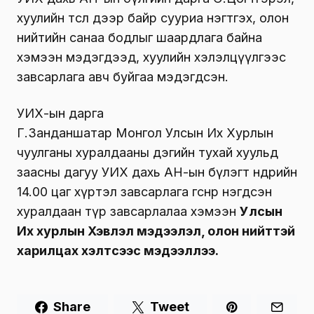
хуулийн төсөл дээр байр сууриа нэгтгэх, олон
нийтийн санаа бодлыг шаардлага байна
хэмээн мэдэгдээд, хуулийн хэлэлцүүлгээс
завсарлага авч буйгаа мэдэгдсэн.
УИХ-ын дарга
Г.Занданшатар Монгол Улсын Их Хурлын
чуулганы хуралдааны дэгийн тухай хуульд
заасны дагуу УИХ дахь АН-ын бүлэгт өнөөдрийн
14.00 цаг хүртэл завсарлага өгснөөр нэгдсэн
хуралдаан түр завсарлалаа хэмээн
Улсын
Их хурлын Хэвлэл мэдээлэл, олон нийттэй
харилцах хэлтсээс мэдээллээ.
Share
Tweet