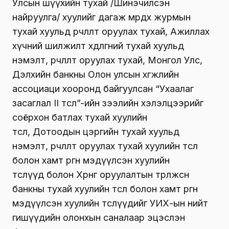
Улсын шүүхийн тухай /Шинэчилсэн
найруулга/ хуулийг дагаж мөрдөх журмын
тухай хуульд өөрчлөлт оруулах тухай
,
Ажиллах
хүчний шилжилт хөдөлгөөний тухай хуульд
нэмэлт, өөрчлөлт оруулах тухай
,
Монгол Улс,
Дэлхийн банкны Олон улсын хөгжлийн
ассоциаци хооронд байгуулсан “Ухаалаг
засаглал II төсөл”-ийн зээлийн хэлэлцээрийг
соёрхон батлах тухай хуулийн
төсөл
,
Дотоодын цэргийн тухай хуульд
нэмэлт, өөрчлөлт оруулах тухай хуулийн төсөл
болон хамт өргөн мэдүүлсэн хуулийн
төслүүд
болон
Хөрөнгө оруулалтын төрөлжсөн
банкны тухай хуулийн төсөл болон хамт өргөн
мэдүүлсэн хуулийн төслүүд
ийг УИХ-ын нийт
гишүүдийн олонхын саналаар эцэслэн