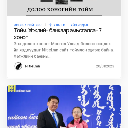
ОНЦЛОХ НИЙТЛЭЛ
УЛС ТӨР
ҮЙЛ ЯВДАЛ
Тойм: Хөгжлийн банкаар амьсгалсан 7
хоног
Энэ долоо хоногт Монгол Улсад болсон онцлох
үйл явдлуудыг Niitlel.mn сайт тоймлон хүргэж байна.
Хөгжлийн банкны…
Niitlel.mn
20/01/2023