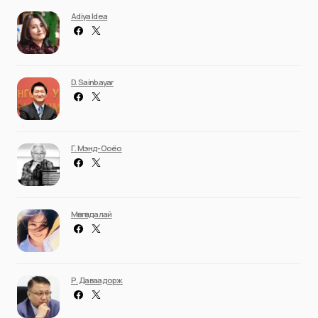
Adiya Idea
D. Sainbayar
Г. Мэнд-Ооёо
Мөнгөндалай
Р. Даваадорж