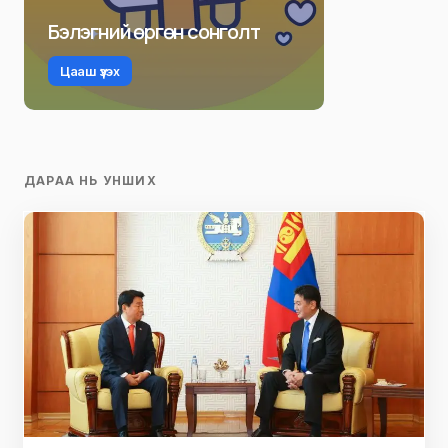
Бэлэгний өргөн сонголт
Цааш үзэх
ДАРАА НЬ УНШИХ