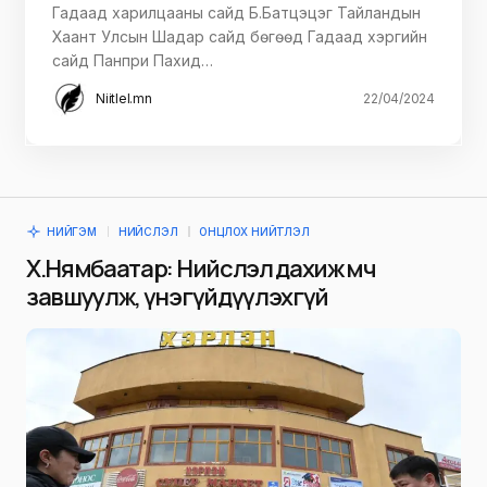
Гадаад харилцааны сайд Б.Батцэцэг Тайландын
Хаант Улсын Шадар сайд бөгөөд Гадаад хэргийн
сайд Панпри Пахид…
Niitlel.mn
22/04/2024
НИЙГЭМ
НИЙСЛЭЛ
ОНЦЛОХ НИЙТЛЭЛ
Х.Нямбаатар: Нийслэл дахиж өмчөө
завшуулж, үнэгүйдүүлэхгүй