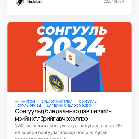
Niitlel.mn
22/04/2024
НИЙГЭМ
ОНЦЛОХ НИЙТЛЭЛ
СОНГУУЛЬ
ХУУЛЬ ЭРХ ЗҮЙ
ЦАГ ҮЕИЙН ОНЦЛОХ МЭДЭЭ
Сонгуульд бие даан нэр дэвшигчийн
мөрийн хөтөлбөрийг авч эхэллээ
УИХ-ын ээлжит сонгууль зургаадугаар сарын 28-
нд зохион байгуулагдахаар болсон. Үүнтэй