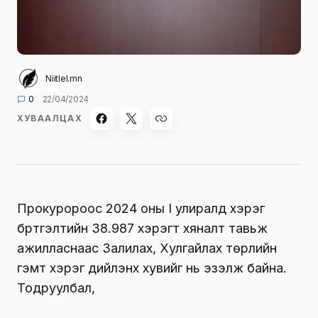
Niitlel.mn
0
22/04/2024
ХУВААЛЦАХ
Прокуророос 2024 оны I улиралд хэрэг
бүртгэлтийн 38.987 хэрэгт хяналт тавьж
ажилласнаас Залилах, Хулгайлах төрлийн
гэмт хэрэг дийлэнх хувийг нь эзэлж байна.
Тодруулбал,