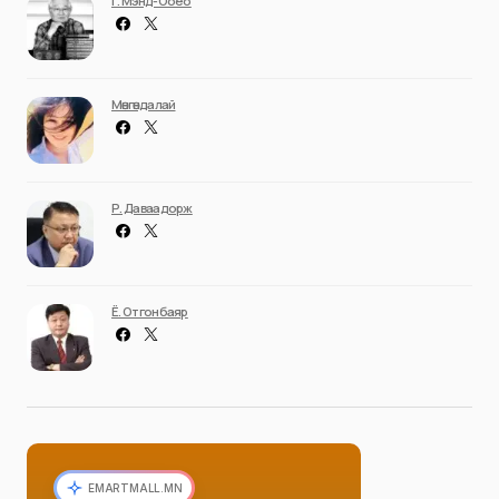
Г. Мэнд-Ооёо
Мөнгөндалай
Р. Даваадорж
Ё. Отгонбаяр
EMARTMALL.MN