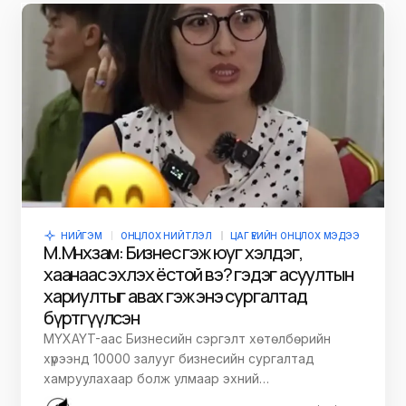
НИЙГЭМ
ОНЦЛОХ НИЙТЛЭЛ
ЦАГ ҮЕИЙН ОНЦЛОХ МЭДЭЭ
М.Мөнхзам: Бизнес гэж юуг хэлдэг,
хаанаас эхлэх ёстой вэ? гэдэг асуултын
хариултыг авах гэж энэ сургалтад
бүртгүүлсэн
MYXAYT-аас Бизнесийн сэргэлт хөтөлбөрийн
хүрээнд 10000 залууг бизнесийн сургалтад
хамруулахаар болж улмаар эхний…