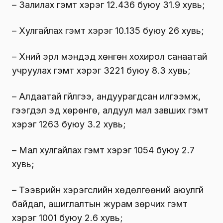
– Залилах гэмт хэрэг 12.436 буюу 31.9 хувь;
– Хулгайлах гэмт хэрэг 10.135 буюу 26 хувь;
– Хүний эрүүл мэндэд хөнгөн хохирол санаатай
учруулах гэмт хэрэг 3221 буюу 8.3 хувь;
– Алдаатай гүйлгээ, андуурагдсан илгээмж,
гээгдэл эд хөрөнгө, алдуул мал завших гэмт
хэрэг 1263 буюу 3.2 хувь;
– Мал хулгайлах гэмт хэрэг 1054 буюу 2.7
хувь;
– Тээврийн хэрэгслийн хөдөлгөөний аюулгүй
байдал, ашиглалтын журам зөрчих гэмт
хэрэг 1001 буюу 2.6 хувь;