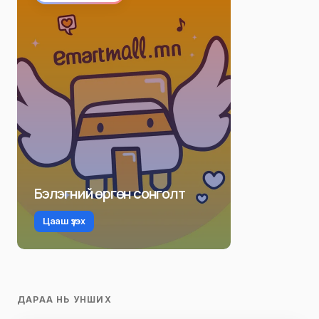
Бэлэгний өргөн сонголт
Цааш үзэх
ДАРАА НЬ УНШИХ