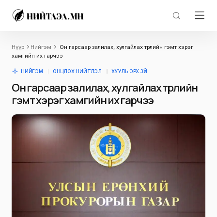
Нүүр
Нийгэм
Он гарсаар залилах, хулгайлах төрлийн гэмт хэрэг
хамгийн их гарчээ
НИЙГЭМ
ОНЦЛОХ НИЙТЛЭЛ
ХУУЛЬ ЭРХ ЗҮЙ
Он гарсаар залилах, хулгайлах төрлийн
гэмт хэрэг хамгийн их гарчээ