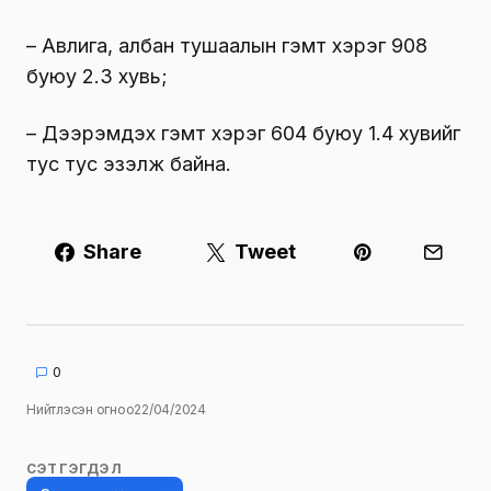
– Авлига, албан тушаалын гэмт хэрэг 908
буюу 2.3 хувь;
– Дээрэмдэх гэмт хэрэг 604 буюу 1.4 хувийг
тус тус эзэлж байна.
Share
Tweet
0
Нийтлэсэн огноо
22/04/2024
СЭТГЭГДЭЛ