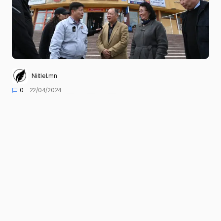
Niitlel.mn
0
22/04/2024
ХУВААЛЦАХ
Нийслэлийн Засаг дарга бөгөөд Улаанбаатар
хотын Захирагч Х.Нямбаатар болон
холбогдох албаныхан Багануур дүүрэгт
ажиллалаа.