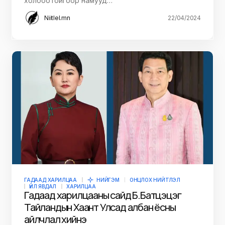
холбоотойгоор намууд…
Niitlel.mn
22/04/2024
ГАДААД ХАРИЛЦАА
НИЙГЭМ
ОНЦЛОХ НИЙТЛЭЛ
ҮЙЛ ЯВДАЛ
ХАРИЛЦАА
Гадаад харилцааны сайд Б.Батцэцэг
Тайландын Хаант Улсад албан ёсны
айлчлал хийнэ