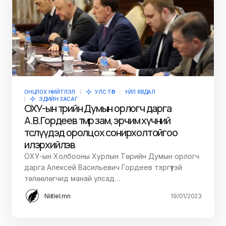
ОНЦЛОХ НИЙТЛЭЛ
УЛС ТӨР
ҮЙЛ ЯВДАЛ
ЭДИЙН ЗАСАГ
ОХУ-ын төрийн Думын орлогч дарга
А.В.Гордеев төмөр зам, эрчим хүчний
төслүүдэд оролцох сонирхолтойгоо
илэрхийлэв
ОХУ-ын Холбооны Хурлын Төрийн Думын орлогч
дарга Алексей Васильевич Гордеев тэргүүтэй
төлөөлөгчид манай улсад…
Niitlel.mn
19/01/2023