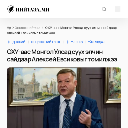
Нүүр
Онцлох нийтлэл
ОХУ-аас Монгол Улсад суух элчин сайдаар
Алексей Евсиковыг томилжээ
ДЭЛХИЙ
ОНЦЛОХ НИЙТЛЭЛ
УЛС ТӨР
ҮЙЛ ЯВДАЛ
ОХУ-аас Монгол Улсад суух элчин
сайдаар Алексей Евсиковыг томилжээ