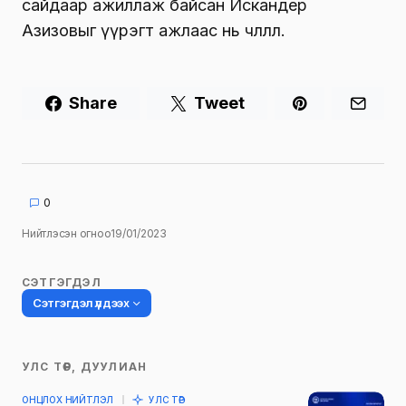
сайдаар ажиллаж байсан Искандер
Азизовыг үүрэгт ажлаас нь чөлөөллөө.
Share
Tweet
0
Нийтлэсэн огноо
19/01/2023
СЭТГЭГДЭЛ
Сэтгэгдэл үлдээх
УЛС ТӨР, ДУУЛИАН
Таны имэйл хаягийг нийтлэхгүй.
ОНЦЛОХ НИЙТЛЭЛ
УЛС ТӨР