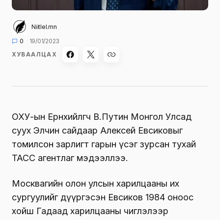
Niitlel.mn
0
19/01/2023
ХУВААЛЦАХ
ОХУ-ын Ерөнхийлөгч В.Путин Монгол Улсад
суух Элчин сайдаар Алексей Евсиковыг
томилсон зарлигт гарын үсэг зурсан тухай
ТАСС агентлаг мэдээллээ
.
Москвагийн олон улсын харилцааны их
сургуулийг дүүргэсэн Евсиков 1984 оноос
хойш Гадаад харилцааны чиглэлээр