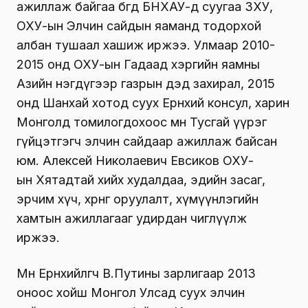
ажиллаж байгаа бөгөөд БНХАУ-д суугаа ЗХУ,
ОХУ-ын Элчин сайдын яаманд тодорхой
албан тушаал хашиж иржээ. Улмаар 2010-
2015 онд ОХУ-ын Гадаад хэргийн яамны
Азийн нэгдүгээр газрын дэд захирал, 2015
онд Шанхай хотод суух Ерөнхий консул, харин
Монголд томилогдохоос өмнө Тусгай үүрэг
гүйцэтгэгч элчин сайдаар ажиллаж байсан
юм. Алексей Николаевич Евсиков ОХУ-
ын Хятадтай хийх худалдаа, эдийн засаг,
эрчим хүч, хөрөнгө оруулалт, хүмүүнлэгийн
хамтын ажиллагааг удирдан чиглүүлж
иржээ.
Мөн Ерөнхийлөгч В.Путины зарлигаар 2013
оноос хойш Монгол Улсад суух элчин