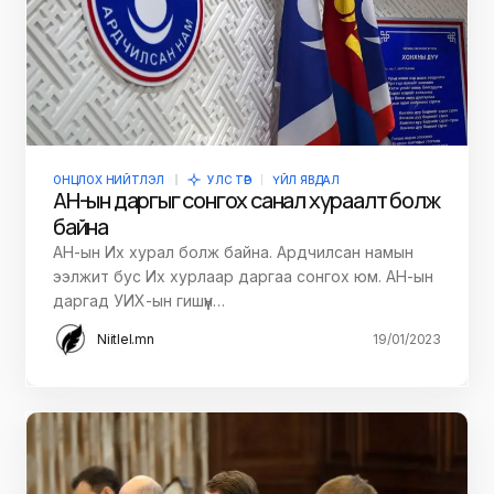
ОНЦЛОХ НИЙТЛЭЛ
УЛС ТӨР
ҮЙЛ ЯВДАЛ
АН-ын даргыг сонгох санал хураалт болж
байна
АН-ын Их хурал болж байна. Ардчилсан намын
ээлжит бус Их хурлаар даргаа сонгох юм. АН-ын
даргад УИХ-ын гишүүн…
Niitlel.mn
19/01/2023