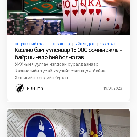
ОНЦЛОХ НИЙТЛЭЛ
УЛС ТӨР
ҮЙЛ ЯВДАЛ
ЧУУЛГАН
Казино байгуулснаар 15,000 орчим ажлын
байр шинээр бий болно гэв
УИХ-ын чуулган нэгдсэн хуралдаанаар
Казиногийн тухай хуулийг хэлэлцэж байна.
Хөшигийн хөндийн бүтээн…
Niitlel.mn
19/01/2023