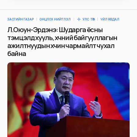
ЗАСГИЙН ГАЗАР
ОНЦЛОХ НИЙТЛЭЛ
УЛС ТӨР
ҮЙЛ ЯВДАЛ
Л.Оюун-Эрдэнэ: Шударга ёсны
тэмцэлд хууль, хүчний байгууллагын
ажилтнуудын хүчин чармайлт чухал
байна