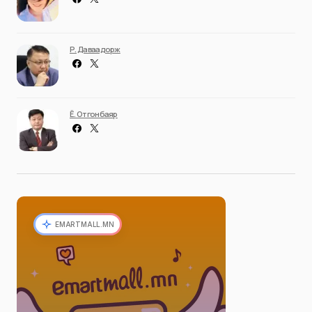
Р. Даваадорж
Ё. Отгонбаяр
EMARTMALL.MN