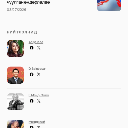
чуулган өндөрлөлөө
03/07/2026
НИЙТЛЭЛЧИД
Adiya Idea
D. Sainbayar
Г. Мэнд-Ооёо
Мөнгөндалай