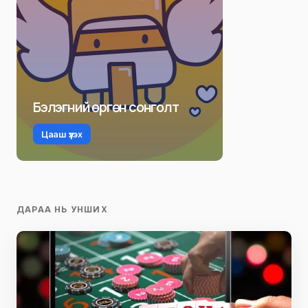
Бэлэгний өргөн сонголт
Цааш үзэх
ДАРАА НЬ УНШИХ