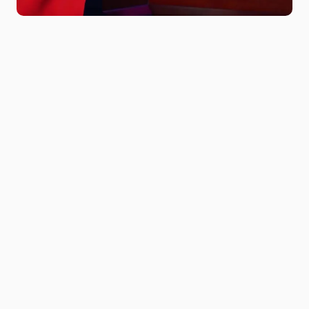
Niitlel.mn
0
19/01/2023
ХУВААЛЦАХ
Монгол Улсын Ерөнхий сайд Л.Оюун-Эрдэнэ
цагдаа, дотоодын цэргийн удирдах
ажилтнуудын сургалт, зөвлөгөөнд оролцож улс
орны нийгэм, эдийн засгийн өнөөгийн нөхцөл
байдал, Засгийн газраас хэрэгжүүлж байгаа
“Шинэ сэргэлтийн бодлого”-ыг
танилцууллаа.