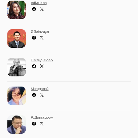
Adiya Idea
D. Sainbayar
Г. Мэнд-Ооёо
Мөнгөндалай
Р. Даваадорж