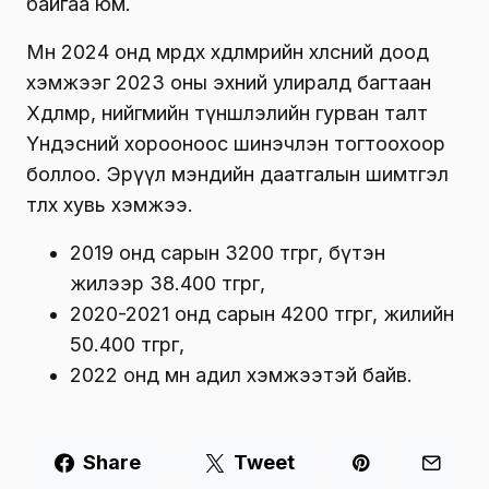
байгаа юм.
Мөн 2024 онд мөрдөх хөдөлмөрийн хөлсний доод
хэмжээг 2023 оны эхний улиралд багтаан
Хөдөлмөр, нийгмийн түншлэлийн гурван талт
Үндэсний хорооноос шинэчлэн тогтоохоор
боллоо. Эрүүл мэндийн даатгалын шимтгэл
төлөх хувь хэмжээ.
2019 онд сарын 3200 төгрөг, бүтэн
жилээр 38.400 төгрөг,
2020-2021 онд сарын 4200 төгрөг, жилийн
50.400 төгрөг,
2022 онд мөн адил хэмжээтэй байв.
Share
Tweet