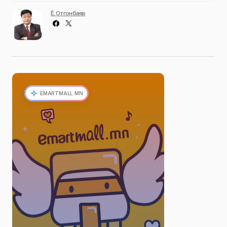
Ё. Отгонбаяр
EMARTMALL.MN