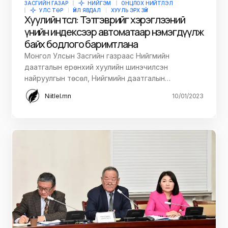
ЗАСГИЙН ГАЗАР
НИЙГЭМ
ОНЦЛОХ НИЙТЛЭЛ
УЛС ТӨР
ҮЙЛ ЯВДАЛ
ХУУЛЬ ЭРХ ЗҮЙ
Хуулийн төсөл: Тэтгэврийг хэрэглээний
үнийн индексээр автоматаар нэмэгдүүлж
байх бодлого баримтлана
Монгол Улсын Засгийн газраас Нийгмийн
даатгалын ерөнхий хуулийн шинэчилсэн
найруулгын төсөл, Нийгмийн даатгалын…
Niitlel.mn
10/01/2023