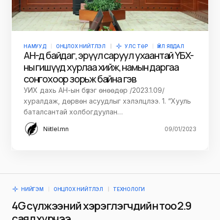
НАМУУД
ОНЦЛОХ НИЙТЛЭЛ
УЛС ТӨР
ҮЙЛ ЯВДАЛ
АН-д байдаг, эрүүл саруул ухаантай ҮБХ-
ны гишүүд хурлаа хийж, намын даргаа
сонгохоор зорьж байна гэв
УИХ дахь АН-ын бүлэг өнөөдөр /2023.1.09/
хуралдаж, дөрвөн асуудлыг хэлэлцлээ. 1. “Хууль
баталсантай холбогдуулан…
Niitlel.mn
09/01/2023
НИЙГЭМ
ОНЦЛОХ НИЙТЛЭЛ
ТЕХНОЛОГИ
4G сүлжээний хэрэглэгчдийн тоо 2.9
саяд хүрчээ