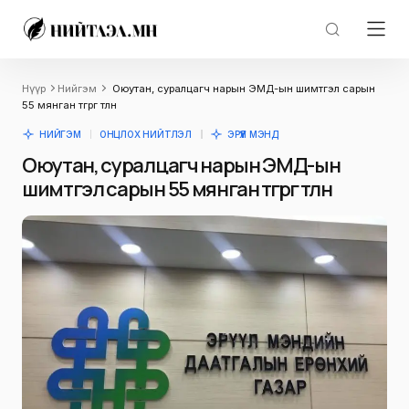
Нүүр
Нийгэм
Оюутан, суралцагч нарын ЭМД-ын шимтгэл сарын
55 мянган төгрөг төлнө
НИЙГЭМ
ОНЦЛОХ НИЙТЛЭЛ
ЭРҮҮЛ МЭНД
Оюутан, суралцагч нарын ЭМД-ын
шимтгэл сарын 55 мянган төгрөг төлнө