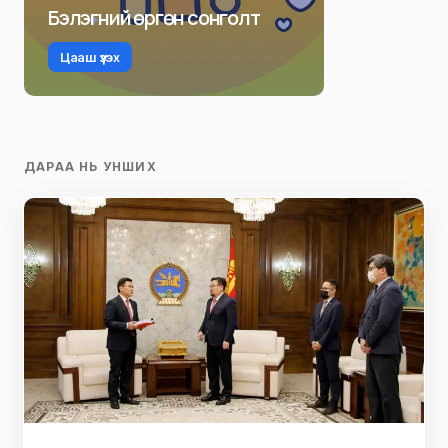
Бэлэгний өргөн сонголт
Цааш үзэх
ДАРАА НЬ УНШИХ