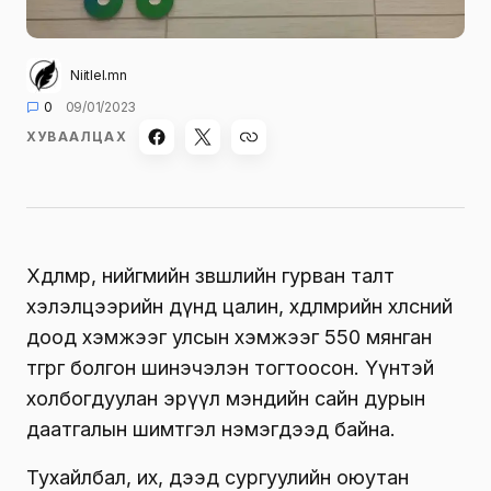
Niitlel.mn
0
09/01/2023
ХУВААЛЦАХ
Хөдөлмөр, нийгмийн зөвшлийн гурван талт
хэлэлцээрийн дүнд цалин, хөдөлмөрийн хөлсний
доод хэмжээг улсын хэмжээг 550 мянган
төгрөг болгон шинэчэлэн тогтоосон. Үүнтэй
холбогдуулан эрүүл мэндийн сайн дурын
даатгалын шимтгэл нэмэгдээд байна.
Тухайлбал, их, дээд сургуулийн оюутан