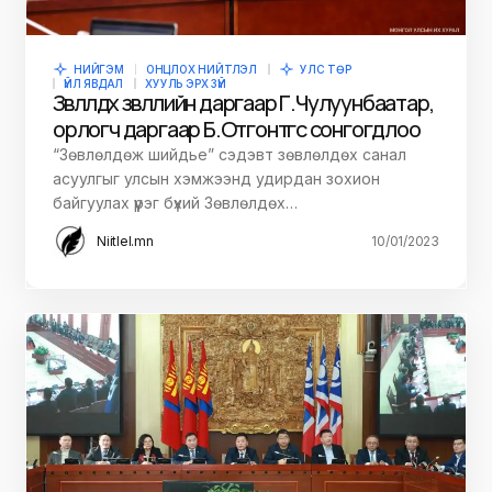
НИЙГЭМ
ОНЦЛОХ НИЙТЛЭЛ
УЛС ТӨР
ҮЙЛ ЯВДАЛ
ХУУЛЬ ЭРХ ЗҮЙ
Зөвлөлдөх зөвлөлийн даргаар Г.Чулуунбаатар,
орлогч даргаар Б.Отгонтөгс сонгогдлоо
“Зөвлөлдөж шийдье” сэдэвт зөвлөлдөх санал
асуулгыг улсын хэмжээнд удирдан зохион
байгуулах үүрэг бүхий Зөвлөлдөх…
Niitlel.mn
10/01/2023