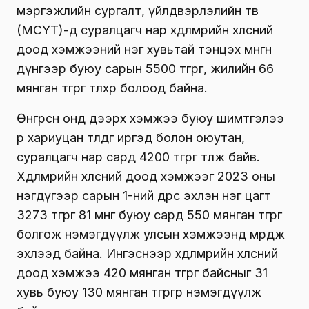
мэргэжлийн сургалт, үйлдвэрлэлийн төв
(МСҮТ)-д суралцагч нар хөдөлмөрийн хөлсний
доод хэмжээний нэг хувьтай тэнцэх мөнгөн
дүнгээр буюу сарын 5500 төгрөг, жилийн 66
мянган төгрөг төлөхөөр болоод байна.
Өнгөрсөн онд дээрх хэмжээ буюу шимтгэлээ
өөрөө хариуцан төлдөг иргэд болон оюутан,
суралцагч нар сард 4200 төгрөг төлж байв.
Хөдөлмөрийн хөлсний доод хэмжээг 2023 оны
нэгдүгээр сарын 1-ний өдрөөс эхлэн нэг цагт
3273 төгрөг 81 мөнгө буюу сард 550 мянган төгрөг
болгож нэмэгдүүлж улсын хэмжээнд мөрдөж
эхлээд байна. Ингэснээр хөдөлмөрийн хөлсний
доод хэмжээ 420 мянган төгрөг байсныг 31
хувь буюу 130 мянган төгрөгөөр нэмэгдүүлж