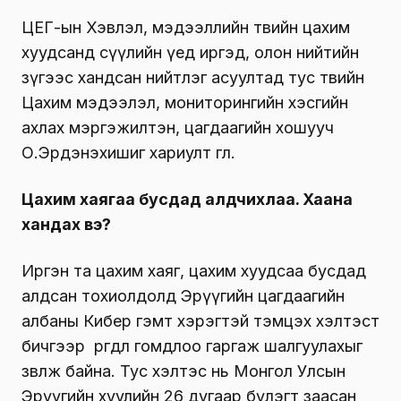
ЦЕГ-ын Хэвлэл, мэдээллийн төвийн цахим
хуудсанд сүүлийн үед иргэд, олон нийтийн
зүгээс хандсан нийтлэг асуултад тус төвийн
Цахим мэдээлэл, мониторингийн хэсгийн
ахлах мэргэжилтэн, цагдаагийн хошууч
О.Эрдэнэхишиг хариулт өглөө.
Цахим хаягаа бусдад алдчихлаа. Хаана
хандах вэ?
Иргэн та цахим хаяг, цахим хуудсаа бусдад
алдсан тохиолдолд Эрүүгийн цагдаагийн
албаны Кибер гэмт хэрэгтэй тэмцэх хэлтэст
бичгээр өргөдөл гомдлоо гаргаж шалгуулахыг
зөвлөж байна. Тус хэлтэс нь Монгол Улсын
Эрүүгийн хуулийн 26 дугаар бүлэгт заасан