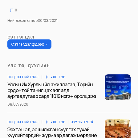
0
Нийтлэсэн огноо
30/03/2021
СЭТГЭГДЭЛ
Сэтгэгдэл үлдээх
УЛС ТӨР, ДУУЛИАН
Таны имэйл хаягийг нийтлэхгүй.
ОНЦЛОХ НИЙТЛЭЛ
УЛС ТӨР
Шаардлагатай талбаруудыг
*
гэж
Улсын Их Хурлын үйл ажиллагаа, Төрийн
тэмдэглэсэн
ордонтой танилцах аялалд
зургаадугаар сард 11019 иргэн оролцжээ
Name
*
08/07/2026
ОНЦЛОХ НИЙТЛЭЛ
УЛС ТӨР
ХУУЛЬ ЭРХ ЗҮЙ
E-mail
*
Эрхтэн, эд, эс шилжүүлэн суулгах тухай
хуулийг ердийн журмаар дагаж мөрдөнө