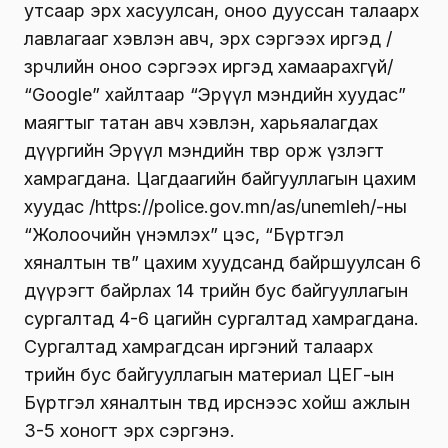
утсаар эрх хасуулсан, оноо дууссан талаарх
лавлагааг хэвлэн авч, эрх сэргээх иргэд /
зөрчлийн оноо сэргээх иргэд хамаарахгүй/
“Google” хайлтаар “Эрүүл мэндийн хуудас”
маягтыг татан авч хэвлэн, харьяалагдах
дүүргийн Эрүүл мэндийн төвөөр орж үзлэгт
хамрагдана. Цагдаагийн байгууллагын цахим
хуудас /https://police.gov.mn/as/unemleh/-ны
“Жолоочийн үнэмлэх” цэс, “Бүртгэл
хяналтын төв” цахим хуудсанд байршуулсан 6
дүүрэгт байрлах 14 төрийн бус байгууллагын
сургалтад 4-6 цагийн сургалтад хамрагдана.
Сургалтад хамрагдсан иргэний талаарх
төрийн бус байгууллагын материал ЦЕГ-ын
Бүртгэл хяналтын төвд ирснээс хойш ажлын
3-5 хоногт эрх сэргэнэ.