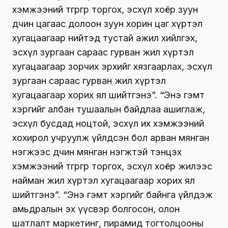
хэмжээний төгрөгөөр торгох, эсхүл хоёр зуун
дөчин цагаас долоон зуун хорин цаг хүртэл
хугацаагаар нийтэд тустай ажил хийлгэх,
эсхүл зургаан сараас гурван жил хүртэл
хугацаагаар зорчих эрхийг хязгаарлах, эсхүл
зургаан сараас гурван жил хүртэл
хугацаагаар хорих ял шийтгэнэ”. “Энэ гэмт
хэргийг албан тушаалын байдлаа ашиглаж,
эсхүл бусдад ноцтой, эсхүл их хэмжээний
хохирол учруулж үйлдсэн бол арван мянган
нэгжээс дөчин мянган нэгжтэй тэнцэх
хэмжээний төгрөгөөр торгох, эсхүл хоёр жилээс
найман жил хүртэл хугацаагаар хорих ял
шийтгэнэ”. “Энэ гэмт хэргийг байнга үйлдэж
амьдралын эх үүсвэр болгосон, олон
шатлалт маркетинг, пирамид тогтолцооны