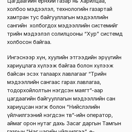
Цагдаагийн ерөнхий газар нь Харилцаа,
холбоо мэдээлэл, технологийн газартай
хамтран тус байгууллагын мэдээллийн
сангийн холбогдох мэдээллийн системийг
төрийн мэдээлэл солилцооны “Хур” системд
холбосон байгаа.
Ингэснээр хүн, хуулийн этгээдийн эрүүгийн
хариуцлага хүлээж байгаа болон хүлээж
байсан эсэх талаарх лавлагааг “Төрийн
мэдээллийн сангаас гарах лавлагаа,
тодорхойлолтын нэгдсэн маягт”-аар
цагдаагийн байгууллагын мэдээллийн сан
хариуцсан нэгж болон “Нийслэлийн
үйлчилгээний нэгдсэн төв”-ийн оператор,
аймаг орон нутаг дахь Засаг даргын Тамгын
газрын “Нэг цэгийн үйлчилгээ”, e-