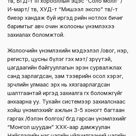
төв, БГД-т III хорооллын эцэс “Соло молл” /
И-март/ төв, ХУД-т “Мишээл экспо” төв/-т
биеэр хандаж буй иргэд өөрийн нотлох бичиг
баримтыг авч очин жолооны үнэмлэхээ
захиалах боломжтой.
Жолоочийн үнэмлэхийн мэдээлэл /овог, нэр,
регистр, цусны бүлэг гэх мэт/ зөрүүтэй,
цагдаагийн байгууллагын эрэн сурвалжлах
санд зарлагдсан, зам тээврийн осол хэрэг,
зөрчлийн улмаас эрх нь хязгаарлагдсан
шалтгаантай иргэд захиалга өгөх боломжгүйг
анхаарна уу. Тухайн системээр захиалснаас
хойш үнэмлэхийг ажлын 3-5 хоногт багтаан
гаргах /бэлэн болгох/ бөгөөд гарсан үнэмлэхийг
“Монгол шуудан” ХХК-аар дамжуулан
Нийслэлийн нэг цэгийн үйлчилгээний цэгийн