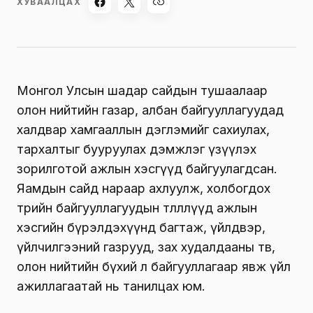
ХУВААЛЦАХ
Монгол Улсын шадар сайдын тушаалаар
олон нийтийн газар, албан байгууллагуудад
халдвар хамгааллын дэглэмийг сахиулах,
тархалтыг бууруулах дэмжлэг үзүүлэх
зорилготой ажлын хэсгүүд байгуулагдсан.
Яамдын сайд нараар ахлуулж, холбогдох
төрийн байгууллагуудын төлөөллүүд ажлын
хэсгийн бүрэлдэхүүнд багтаж, үйлдвэр,
үйлчилгээний газрууд, зах худалдааны төв,
олон нийтийн бүхий л байгууллагаар явж үйл
ажиллагаатай нь танилцах юм.