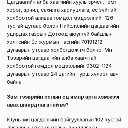
Цагдаагийн алба хаагчийн хууль зөрчсөн, гэмт
хэрэг, зөрчил, сахилга хариуцлага, ёс зүйтэй
холбоотой аливаа гомдол мэдээллийг 126
тусгай дугаар болон Нийслэлийн цагдаагийн
удирдах газрын Дотоод аюулгүй байдлын
хэлтсийн Ёс журмын тасгийн 70191212
дугаарын утсаар холбогдож өгч болно. Мөн
Тээврийн цагдаагийн алба хаагчтай
холбоотой гомдол мэдээллийг 9302-1124
дугаарын утсаар 24 цагийн турш хүлээн авч
байна.
Зам тээврийн ослын үед ямар арга хэмжээг
авах шаардлагатай вэ?
Юуны өмнө цагдаагийн байгууллагын 102 тусгай
дугаарын утсанд ослын дуудлага өгч,