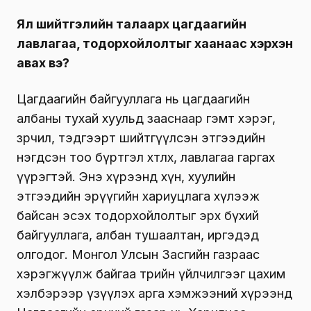
Ял шийтгэлийн талаарх цагдаагийн
лавлагаа, тодорхойлолтыг хаанаас хэрхэн
авах вэ?
Цагдаагийн байгууллага нь цагдаагийн
албаны тухай хуульд зааснаар гэмт хэрэг,
зөрчил, тэдгээрт шийтгүүлсэн этгээдийн
нэгдсэн тоо бүртгэл хөтлөх, лавлагаа гаргах
үүрэгтэй. Энэ хүрээнд хүн, хуулийн
этгээдийн эрүүгийн хариуцлага хүлээж
байсан эсэх тодорхойлолтыг эрх бүхий
байгууллага, албан тушаалтан, иргэдэд
олгодог. Монгол Улсын Засгийн газраас
хэрэгжүүлж байгаа төрийн үйлчилгээг цахим
хэлбэрээр үзүүлэх арга хэмжээний хүрээнд