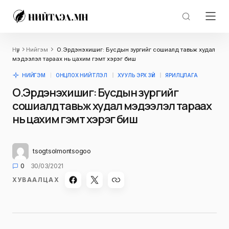
Нүүр
Нийгэм
О.Эрдэнэхишиг: Бусдын зургийг сошиалд тавьж худал
мэдээлэл тараах нь цахим гэмт хэрэг биш
НИЙГЭМ
ОНЦЛОХ НИЙТЛЭЛ
ХУУЛЬ ЭРХ ЗҮЙ
ЯРИЛЦЛАГА
О.Эрдэнэхишиг: Бусдын зургийг
сошиалд тавьж худал мэдээлэл тараах
нь цахим гэмт хэрэг биш
tsogtsolmontsogoo
0
30/03/2021
ХУВААЛЦАХ