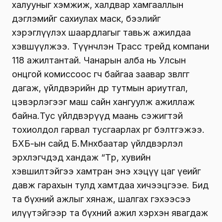
халууныг хэмжиж, халдвар хамгааллын
дэглэмийг сахиулах маск, бээлийг
хэрэглүүлэх шаардлагыг тавьж ажилдаа
хэвшүүлжээ. Түүнчлэн Трасс трейд компани
118 ажилтантай. Чанарын алба нь Улсын
онцгой комиссоос өгч байгаа заавар зөвлөгөөг
дагаж, үйлдвэрийн өдөр тутмын ариутгал,
цэвэрлэгээг маш сайн хангуулж ажиллаж
байна.Тус үйлдвэрүүд маань сэжигтэй
тохиолдол гарвал тусгаарлах өрөөг бэлтгэжээ.
БХБ-ын сайд Б.Мөнхбаатар үйлдвэрлэл
эрхлэгчдэд хандаж “Төр, хувийн
хэвшилтэйгээ хамтран энэ хэцүү цаг үеийг
давж гарахын тулд хамтдаа хичээцгээе. Бид
та бүхний ажлыг хянаж, шалгах гэхээсээ
илүүтэйгээр та бүхний ажил хэрхэн явагдаж