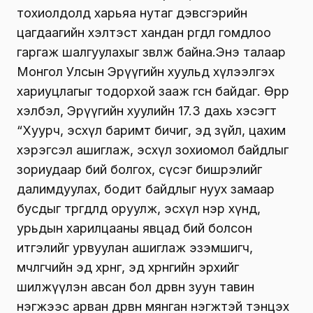
тохиолдолд харьяа нутаг дэвсгэрийн
цагдаагийн хэлтэст хандан өргөдөл гомдлоо
гаргаж шалгуулахыг зөвлөж байна.Энэ талаар
Монгол Улсын Эрүүгийн хуульд хүлээлгэх
хариуцлагыг тодорхой зааж өгсөн байдаг. Өөрөөр
хэлбэл, Эрүүгийн хуулийн 17.3 дахь хэсэгт
“Хуурч, эсхүл баримт бичиг, эд зүйл, цахим
хэрэгсэл ашиглаж, эсхүл зохиомол байдлыг
зориудаар бий болгох, сүсэг бишрэлийг
далимдуулах, бодит байдлыг нуух замаар
бусдыг төөрөгдөлд оруулж, эсхүл нэр хүнд,
урьдын харилцааны явцад бий болсон
итгэлийг урвуулан ашиглаж эзэмшигч,
өмчлөгчийн эд хөрөнгө, эд хөрөнгийн эрхийг
шилжүүлэн авсан бол дөрвөн зуун тавин
нэгжээс арван дөрвөн мянган нэгжтэй тэнцэх