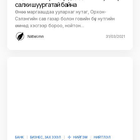
салхи шуургатай байна
Өнөө маргаашдаа уулархаг нутаг, Орхон-
Сэлэнгийн сав газар болон говийн бүс нутгийн
өмнөд хэсгээр бороо, нойтон…
Niitlel.mn
31/03/2021
БАНК
БИЗНЕС, ЗАХ ЗЭЭЛ
НИЙГЭМ
НИЙТЛЭЛ