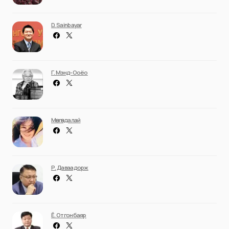
D. Sainbayar
Г. Мэнд-Ооёо
Мөнгөндалай
Р. Даваадорж
Ё. Отгонбаяр