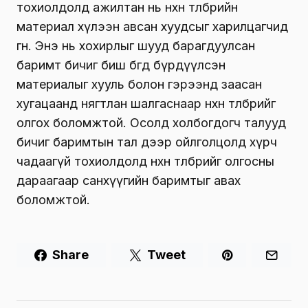
тохиолдолд ажилтан нь нөхөн төлбөрийн
материал хүлээн авсан хуудсыг харилцагчид
өгнө. Энэ нь хохирлыг шууд барагдуулсан
баримт бичиг биш бөгөөд бүрдүүлсэн
материалыг хууль болон гэрээнд заасан
хугацаанд нягтлан шалгаснаар нөхөн төлбөрийг
олгох боломжтой. Осолд холбогдогч талууд
бичиг баримтын тал дээр ойлголцолд хүрч
чадаагүй тохиолдолд нөхөн төлбөрийг олгосны
дараагаар санхүүгийн баримтыг авах
боломжтой.
Share
Tweet