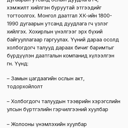
хэмжилт хийлгэн буруутай этгээдийг
тогтоолгох. Монгол даатгал ХК-ийн 1800-
1990 дугаарын утсанд дуудлага өгч үзлэг
хийлгэх. Хохирлын үнэлгээг эрх бүхий
байгууллагаар гаргуулах. Үүний дараа осолд
холбогдогч талууд дараах бичиг баримтыг
бүрдүүлэн даатгалын компанид хүлээлгэн
өгнө. Үүнд:
– Замын цагдаагийн ослын акт,
тодорхойлолт
– Холбогдогч талуудын тээврийн хэрэгслийн
улсын бүртгэлийн гэрчилгээний хуулбар
– Жолооны үнэмлэхийн хуулбар