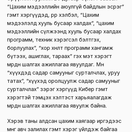
“Цахим мэдээллийн аюулгүй байдлын эсрэг”
гэмт хэргүүдэд, өөрөөр хэлбэл, “Цахим
мэдээлэлд хууль бусаар халдах”, “цахим
мэдээллийн сүлжээнд хууль бусаар халдах
программ, техник хэрэгсэл бэлтгэх,
борлуулах”, “хор хөнөөлт программ хангамж
бүтээх, ашиглах, тараах” гэх мэт хэрэгт
мөрдөн шалгах ажиллагаа явуулдаг. Мөн
“хүүхдэд садар самууныг сурталчлах, уруу
татах”, “хүүхэд оролцуулж садар самууныг
сурталчлах” зэрэг хэргүүд Кибер гэмт
хэрэгтэй тэмцэх хэлтэст харьяалагдаж
мөрдөн шалгах ажиллагаа явуулж байна.
Хэрэв таны алдсан цахим хаягаар иргэдээс
мөнгө авч залилах гэмт хэрэг үйлдэж байгаа