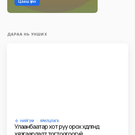
Цааш үзэх
ДАРАА НЬ УНШИХ
НИЙГЭМ
ЯРИЛЦЛАГА
Улаанбаатар хот руу орох хөдөлгөөнд
хязгаарлалт тогтоогоогүй