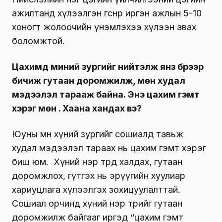
ажилтанд хүлээлгэн өгснөөр иргэн ажлын 5-10
хоногт жолоочийн үнэмлэхээ хүлээн авах
боломжтой.
Цахимд миний зургийг нийтэлж янз бүрээр
бичиж гутаан доромжилж, мөн худал
мэдээлэл тарааж байна. Энэ цахим гэмт
хэрэг мөн үү. Хаана хандах вэ?
Юуны өмнө хүний зургийг сошиалд тавьж
худал мэдээлэл тараах нь цахим гэмт хэрэг
биш юм. Хүний нэр төрд халдах, гутаан
доромжлох, гүтгэх нь эрүүгийн хуулиар
хариуцлага хүлээлгэх зохицуулалттай.
Сошиал орчинд хүний нэр төрийг гутаан
доромжилж байгааг иргэд “цахим гэмт