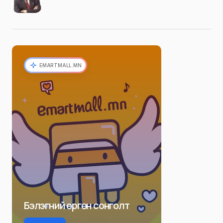
EMARTMALL.MN
Бэлэгний өргөн сонголт