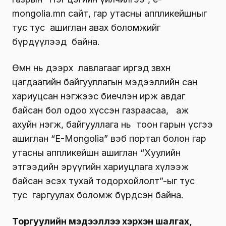
mongolia.mn сайт, гар утасны аппликейшныг
тус тус ашиглан авах боломжийг
бүрдүүлээд байна.
Өмнө нь дээрх лавлагааг иргэд зөвхөн
цагдаагийн байгууллагын мэдээллийн сан
хариуцсан нэгжээс биечлэн ирж авдаг
байсан бол одоо хүссэн газраасаа, аж
ахуйн нэгж, байгууллага нь тоон гарын үсгээ
ашиглан “E-Mongolia” вэб портал болон гар
утасны аппликейшн ашиглан “Хуулийн
этгээдийн эрүүгийн хариуцлага хүлээж
байсан эсэх тухай тодорхойлолт”-ыг тус
тус гаргуулах боломж бүрдсэн байна.
Торгуулийн мэдээллээ хэрхэн шалгах,