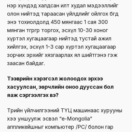
нэр хүндэд халдсан илт худал мэдээллийг
олон нийтэд тараасан үйлдлийг ойлгох бөгөөд
энэ тохиолдолд 450 мянгаас 1 сая 300
мянган төгрөгөөр торгох, эсхүл 10-30 хоног
хүртэл хугацаагаар нийтэд тустай ажил
хийлгэх, эсхүл 1-3 сар хүртэл хугацаагаар
зорчих эрхийг хязгаарлах ял шийтгэнэ гэж
заасан байдаг.
Тээврийн хэрэгсэл жолоодох эрхээ
хасуулсан, зөрчлийн оноо дууссан бол
яаж сэргээлгэх вэ?
Төрийн үйлчилгээний ТҮЦ машинаас хурууны
хээ уншуулж эсвэл “e-Mongolia”
аппликейшныг компьютер /PC/ болон гар