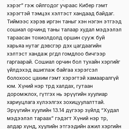
хэрэг” гэж ойлгодог учраас Кибер гэмт
хэрэгтэй тэмцэх хэлтэст хандаад байдаг.
Тиймээс хэрэв иргэн таныг хэн нэгэн этгээд
сошиал орчинд таны талаар худал мэдээлэл
тараасан тохиолдолд оршин сууж буй
харьяа нутаг дэвсгэр дэх цагдаагийн
хэлтэст хандаж өргөдөл гомдлоо бичгээр
гаргаарай. Сошиал орчин бол тухайн хэргийг
үйлдэхэд ашиглаж байгаа хэрэгсэл
болохоос цахим гэмт хэрэгтэй хамааралгүй
юм. Хүний нэр төрд халдах, гутаан
доромжлох, гүтгэх нь эрүүгийн хуулиар
хариуцлага хүлээлгэх зохицуулалттай.
Эрүүгийн хуулийн 13.14 дүгээр зүйлд “Худал
мэдээлэл тараах” гэдэгт Хүний нэр төр,
алдар хүнд, хуулийн этгээдийн ажил хэргийн