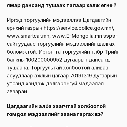
ямар дансанд тушаах талаар хэлж өгнө үү?
Иргэд торгуулийн мэдээллээ Цагдаагийн
ерөнхий газрын https://service.police.gov.mn/,
www.smartcar.mn, www.E-Mongolia.mn зэрэг
сайтуудаас торгуулийн мэдээллийг шалгах
боломжтой. Иргэн та торгуулийн төлбөрөө Төрийн
банкны 100200000952 дугаарын дансанд
тушаана. Торгуультай холбоотой аливаа
асуудлаар ажлын цагаар 70191319 дугаарын
утсанд хандаж дэлгэрэнгүй мэдээлэл
аваарай.
Цагдаагийн алба хаагчтай холбоотой
гомдол мэдээллийг хаана гаргах вэ?