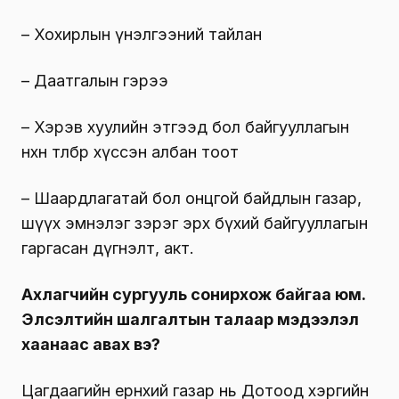
– Хохирлын үнэлгээний тайлан
– Даатгалын гэрээ
– Хэрэв хуулийн этгээд бол байгууллагын
нөхөн төлбөр хүссэн албан тоот
– Шаардлагатай бол онцгой байдлын газар,
шүүх эмнэлэг зэрэг эрх бүхий байгууллагын
гаргасан дүгнэлт, акт.
Ахлагчийн сургууль сонирхож байгаа юм.
Элсэлтийн шалгалтын талаар мэдээлэл
хаанаас авах вэ?
Цагдаагийн ерөнхий газар нь Дотоод хэргийн