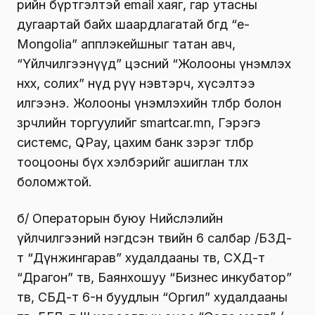
өөрийн бүртгэлтэй email хаяг, гар утасны
дугаартай байх шаардлагатай бөгөөд “е-
Mongolia” апплэкейшныг татан авч,
“Үйлчилгээнүүд” цэсний “Жолооны үнэмлэх
нөхөх, солих” нүд рүү нэвтэрч, хүсэлтээ
илгээнэ. Жолооны үнэмлэхийн төлбөр болон
зөрчлийн торгуулийг smartcar.mn, Гэрэгэ
системс, QPay, цахим банк зэрэг төлбөр
тооцооны бүх хэлбэрийг ашиглан төлөх
боломжтой.
б/ Операторын буюу Нийслэлийн
үйлчилгээний нэгдсэн төвийн 6 салбар /БЗД-
т “Дүнжингарав” худалдааны төв, СХД-т
“Драгон” төв, Баянхошуу “Бизнес инкубатор”
төв, СБД-т 6-н буудлын “Оргил” худалдааны