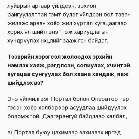
луйврын аргаар үйлдсэн, зохион
байгуулалттай гэмт бүлэг үйлдсэн бол таван
жилээс арван хоёр жил хүртэл хугацаагаар
хорих ял шийтгэнэ” гэж хариуцлагын
хүндрүүлэх нөхцөлийг зааж өгсөн байдаг.
Тээврийн хэрэгсэл жолоодох эрхийн
үнэмлэх хаяж, үрэгдүүлсэн, солиулах, хүчинтэй
хугацаа сунгуулах бол хаана хандаж, яаж
шийдүүлэх вэ?
Энэ үйлчилгээг Портал болон Оператор төвөөр
гэсэн хоёр хэлбэрээр асуудлаа шийдүүлэх
боломжтой. Дэлгэрэнгүй байдлаар хэлбэл,
а/ Портал буюу цахимаар захиалах иргэд