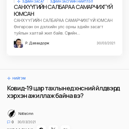
ЭДИЙН ЗАСАГ
ЭДИЙН ЗАСГИЙН НИЙТЛЭЛ
САНХҮҮГИЙН САЛБАРАА САМАРЧИХГҮЙ
ЮМСАН
САНХҮҮГИЙН САЛБАРАА САМАРЧИХГҮЙ ЮМСАН
Өнгөрсөн он дэлхийн улс орны эдийн засагт
туйлын халтай жил байв. Сүүлийн…
Р. Даваадорж
30/03/2021
НИЙГЭМ
Ковид-19 цар тахлын үед хүнсний үйлдвэрүүд
хэрхэн ажиллаж байна вэ?
Niitlel.mn
0
30/03/2021