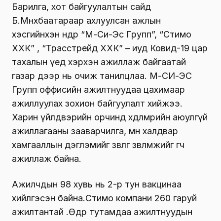
Барилга, хот байгуулалтын сайд
Б.Мөнхбаатараар ахлуулсан ажлын
хэсгийнхэн өнөөдөр “М-Си-Эс Групп”, “Стимо
ХХК” , “Трасстрейд ХХК” – иуд Ковид-19 цар
тахалын үед хэрхэн ажиллаж байгаатай
газар дээр нь очиж танилцлаа. М-СИ-ЭС
Групп оффисийн ажилтнуудаа цахимаар
ажиллуулах зохион байгуулалт хийжээ.
Харин үйлдвэрийн орчинд хөдөлмөрийн аюулгүй
ажиллагааны зааварчилга, мөн халдвар
хамгааллын дэглэмийг зөвлөгөө зөвлөмжийг өгч
ажиллаж байна.
Ажилчдын 98 хувь нь 2-р тун вакцинаа
хийлгэсэн байна.Стимо компани 260 гаруй
ажилтантай .Өдөр тутамдаа ажилтнуудын