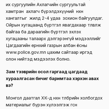
их сургуулийн Ахлагчийн сургуультай
хамтран ахлагч бүрэлдэхүүний нөхөн
хангалтыг жилд 2-4 удаа зохион байгуулдаг.
Ойрын хугацаанд бүртгэл явагдахаар төлөвлөж
байгаа ба дараагийн бүртгэл эхлэх
хугацааны талаарх дэлгэрэнгүй мэдээллийг
Цагдаагийн ерөнхий газрын албан ёсны
www.police.gov.mn цахим сайтаар иргэд
олон нийтэд мэдээлэх болно.
Зам тээврийн осол гаргаад цагдаад
хураалгасан бичиг баримтаа хэрхэн авах
вэ?
Монгол даатгал ХК-д нөхөн төлбөрийн холбогдох
материалыг бүрэн хүлээлгэж өгсөн