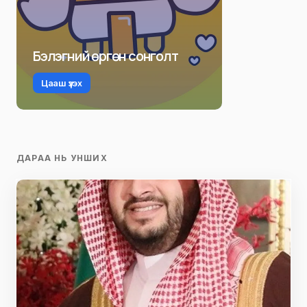
Бэлэгний өргөн сонголт
Цааш үзэх
ДАРАА НЬ УНШИХ