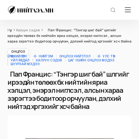
Нүүр
Халуун сэдэв
Пап Францис: “Тэнгэр шиг бай” шүлгийг
ирээдүйн төлөөх бүх нийтийн яриа хэлцэл, энэрэл нигүүлсэл , алсын
хараа зэрэгтээ бодитоор орчуулан, дэлхий нийтэд хүргэхийг хүсч байна
ОНЦЛОХ
ЕРӨНХИЙЛӨГЧ
НИЙГЭМ
ОНЦЛОХ НИЙТЛЭЛ
УЛС ТӨР
ҮЙЛ ЯВДАЛ
ХАЛУУН СЭДЭВ
ЦАГ ҮЕИЙН ОНЦЛОХ МЭДЭЭ
ШУУРХАЙ МЭДЭЭ
Пап Францис: “Тэнгэр шиг бай” шүлгийг
ирээдүйн төлөөх бүх нийтийн яриа
хэлцэл, энэрэл нигүүлсэл , алсын хараа
зэрэгтээ бодитоор орчуулан, дэлхий
нийтэд хүргэхийг хүсч байна