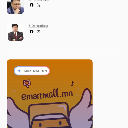
Ё. Отгонбаяр
EMARTMALL.MN