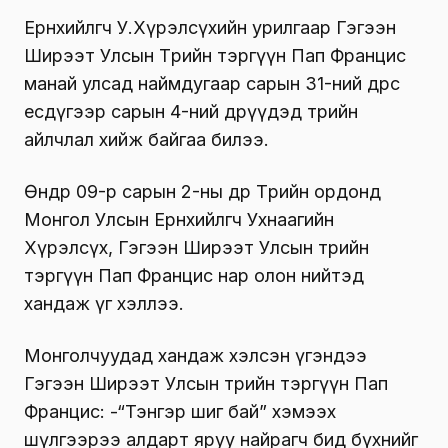
Ерөнхийлөгч У.Хүрэлсүхийн урилгаар Гэгээн
Ширээт Улсын Төрийн тэргүүн Пап Францис
манай улсад наймдугаар сарын 31-ний өдрөөс
есдүгээр сарын 4-ний өдрүүдэд төрийн
айлчлал хийж байгаа билээ.
Өнөөдөр 09-р сарын 2-ны өдөр Төрийн ордонд
Монгол Улсын Ерөнхийлөгч Ухнаагийн
Хүрэлсүх, Гэгээн Ширээт Улсын төрийн
тэргүүн Пап Францис нар олон нийтэд
хандаж үг хэллээ.
Монголчуудад хандаж хэлсэн үгэндээ
Гэгээн Ширээт Улсын төрийн тэргүүн Пап
Францис: -“Тэнгэр шиг бай” хэмээх
шүлгээрээ алдарт яруу найрагч бид бүхнийг