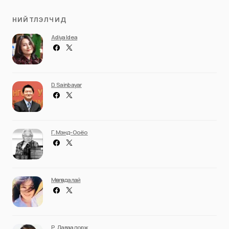
НИЙТЛЭЛЧИД
Adiya Idea
D. Sainbayar
Г. Мэнд-Ооёо
Мөнгөндалай
Р. Даваадорж