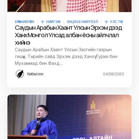
ЕРӨНХИЙЛӨГЧ
НИЙГЭМ
ОНЦЛОХ НИЙТЛЭЛ
УЛС ТӨР
Саудын Арабын Хаант Улсын Эрхэм дээд
Ханхүү Монгол Улсад албан ёсны айлчлал
хийнэ
Саудын Арабын Хаант Улсын Засгийн газрын
гишүүн, Төрийн сайд Эрхэм дээд Ханхүү Турки бин
Мухаммад бин Фахд…
Niitlel.mn
04/09/2023