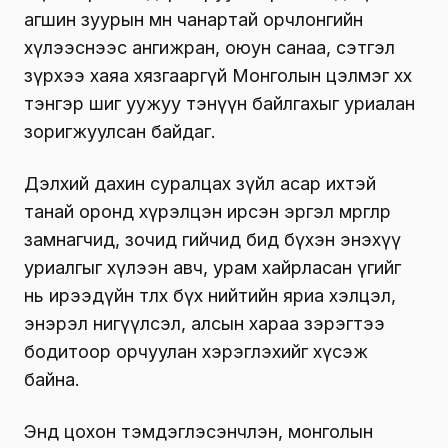
агшин зуурын мөн чанартай орчлонгийн
хүлээснээс ангижран, оюун санаа, сэтгэл
зүрхээ хаяа хязгааргүй Монголын цэлмэг хөх
тэнгэр шиг уужуу тэнүүн байлгахыг уриалан
зоригжуулсан байдаг.
Дэлхий дахин суралцах зүйл асар ихтэй
танай оронд хүрэлцэн ирсэн эргэл мөргөлөөр
замнагчид, зочид гийчид бид бүхэн энэхүү
уриалгыг хүлээн авч, урам хайрласан үгийг
нь ирээдүйн төлөөх бүх нийтийн яриа хэлцэл,
энэрэл нигүүлсэл, алсын хараа зэрэгтээ
бодитоор орчуулан хэрэглэхийг хүсэж
байна.
Энд цохон тэмдэглэсэнчлэн, монголын