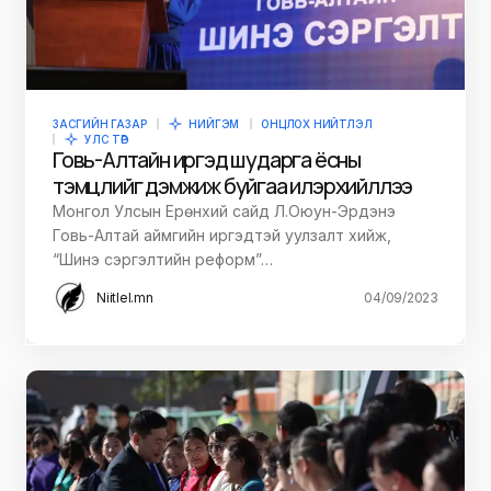
ЗАСГИЙН ГАЗАР
НИЙГЭМ
ОНЦЛОХ НИЙТЛЭЛ
УЛС ТӨР
Говь-Алтайн иргэд шударга ёсны
тэмцлийг дэмжиж буйгаа илэрхийллээ
Монгол Улсын Ерөнхий сайд Л.Оюун-Эрдэнэ
Говь-Алтай аймгийн иргэдтэй уулзалт хийж,
“Шинэ сэргэлтийн реформ”…
Niitlel.mn
04/09/2023