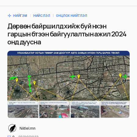
НИЙГЭМ
НИЙСЛЭЛ
ОНЦЛОХ НИЙТЛЭЛ
Дөрвөн байршилд хийж буй нүхэн
гарцын бүтээн байгуулалтын ажил 2024
онд дуусна
Niitlel.mn