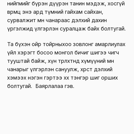
нийгмийг бүрэн дүүрэн танин мэдэж, хосгүй
өвөрмөц энэ ард түмний гайхам сайхан,
сурвалжит мөн чанараас дэлхий дахин
үргэлжид үлгэрлэн суралцаж байх болтугай.
Та бүхэн ойр тойрныхоо зовлонг амарлиулах
үйл хэрэгт босоо монгол бичиг шигээ чигч
тууштай байж, хүн төрөлхтөнд хүмүүний мөн
чанарыг үлгэрлэн сануулж, хөрст дэлхий
хэмээх нэгэн гэртээ хөх тэнгэр шиг орших
болтугай. Баярлалаа гэв.