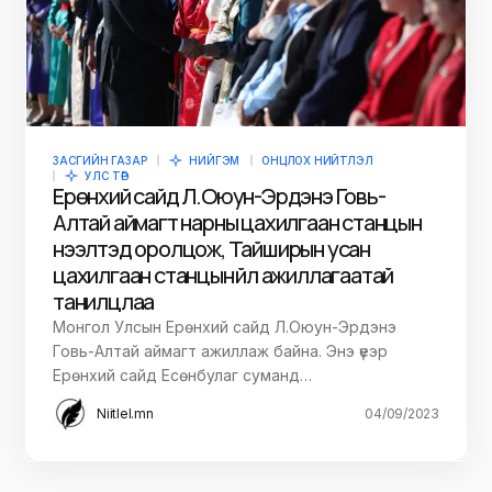
ЗАСГИЙН ГАЗАР
НИЙГЭМ
ОНЦЛОХ НИЙТЛЭЛ
УЛС ТӨР
Ерөнхий сайд Л.Оюун-Эрдэнэ Говь-
Алтай аймагт нарны цахилгаан станцын
нээлтэд оролцож, Тайширын усан
цахилгаан станцын үйл ажиллагаатай
танилцлаа
Монгол Улсын Ерөнхий сайд Л.Оюун-Эрдэнэ
Говь-Алтай аймагт ажиллаж байна. Энэ үеэр
Ерөнхий сайд Есөнбулаг суманд…
Niitlel.mn
04/09/2023