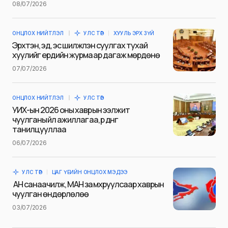
08/07/2026
ОНЦЛОХ НИЙТЛЭЛ
УЛС ТӨР
ХУУЛЬ ЭРХ ЗҮЙ
E-mail
*
Эрхтэн, эд, эс шилжүүлэн суулгах тухай
хуулийг ердийн журмаар дагаж мөрдөнө
07/07/2026
Сэтгэгдэл
*
ОНЦЛОХ НИЙТЛЭЛ
УЛС ТӨР
УИХ-ын 2026 оны хаврын ээлжит
чуулганы үйл ажиллагаа, үр дүнг
танилцууллаа
06/07/2026
Save my name and e-mail in this browser for the next
time I comment.
УЛС ТӨР
ЦАГ ҮЕИЙН ОНЦЛОХ МЭДЭЭ
Илгээх
АН санаачилж, МАН замхруулсаар хаврын
чуулган өндөрлөлөө
03/07/2026